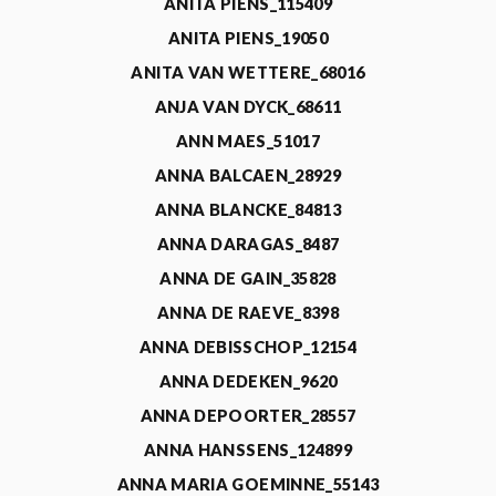
ANITA PIENS_115409
ANITA PIENS_19050
ANITA VAN WETTERE_68016
ANJA VAN DYCK_68611
ANN MAES_51017
ANNA BALCAEN_28929
ANNA BLANCKE_84813
ANNA DARAGAS_8487
ANNA DE GAIN_35828
ANNA DE RAEVE_8398
ANNA DEBISSCHOP_12154
ANNA DEDEKEN_9620
ANNA DEPOORTER_28557
ANNA HANSSENS_124899
ANNA MARIA GOEMINNE_55143