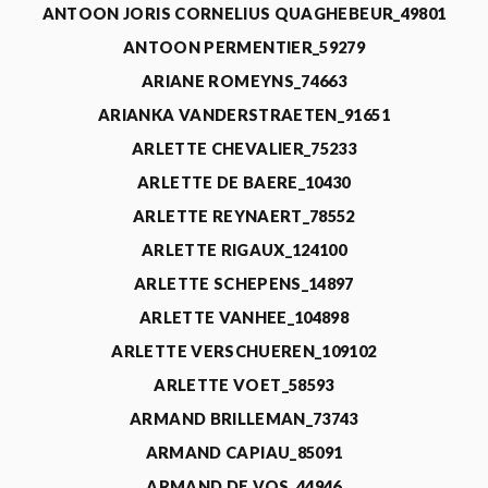
ANTOON JORIS CORNELIUS QUAGHEBEUR_49801
ANTOON PERMENTIER_59279
ARIANE ROMEYNS_74663
ARIANKA VANDERSTRAETEN_91651
ARLETTE CHEVALIER_75233
ARLETTE DE BAERE_10430
ARLETTE REYNAERT_78552
ARLETTE RIGAUX_124100
ARLETTE SCHEPENS_14897
ARLETTE VANHEE_104898
ARLETTE VERSCHUEREN_109102
ARLETTE VOET_58593
ARMAND BRILLEMAN_73743
ARMAND CAPIAU_85091
ARMAND DE VOS_44946