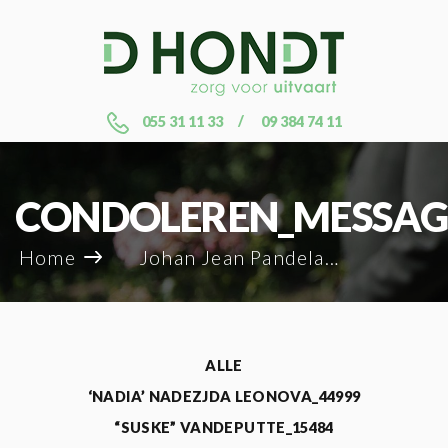
055 31 11 33
09 384 74 11
CONDOLEREN_MESSAG
Home
Johan Jean Pandelaere_38905
ALLE
‘NADIA’ NADEZJDA LEONOVA_44999
“SUSKE” VANDEPUTTE_15484