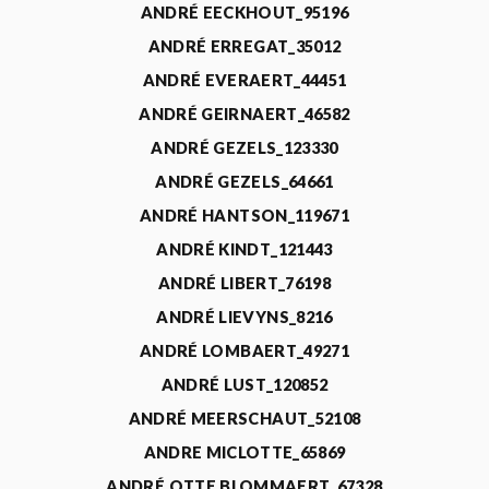
ANDRÉ EECKHOUT_95196
ANDRÉ ERREGAT_35012
ANDRÉ EVERAERT_44451
ANDRÉ GEIRNAERT_46582
ANDRÉ GEZELS_123330
ANDRÉ GEZELS_64661
ANDRÉ HANTSON_119671
ANDRÉ KINDT_121443
ANDRÉ LIBERT_76198
ANDRÉ LIEVYNS_8216
ANDRÉ LOMBAERT_49271
ANDRÉ LUST_120852
ANDRÉ MEERSCHAUT_52108
ANDRE MICLOTTE_65869
ANDRÉ OTTE BLOMMAERT_67328