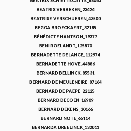
BEATRIX SCHIETTECATTE_68063
BEATRIX VERBEKEN_23424
BEATRIXE VERSCHUEREN_43500
BEGGA BROECKAERT_32185
BÉNÉDICTE HANTSON_19377
BENI ROELANDT_125870
BERNADETTE DELANGE_112974
BERNADETTE HOVE_44886
BERNARD BELLINCK_85531
BERNARD DE MEULENEIRE_87164
BERNARD DE PAEPE_22125
BERNARD DECOEN_16909
BERNARD DEKENS_30166
BERNARD NOTE_65114
BERNARDA DREELINCK_132011