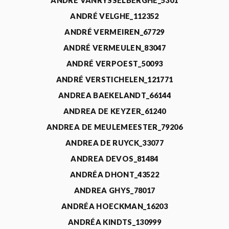
ANDRÉ VANRYSSELBERGHE_5301
ANDRÉ VELGHE_112352
ANDRÉ VERMEIREN_67729
ANDRÉ VERMEULEN_83047
ANDRÉ VERPOEST_50093
ANDRÉ VERSTICHELEN_121771
ANDREA BAEKELANDT_66144
ANDREA DE KEYZER_61240
ANDREA DE MEULEMEESTER_79206
ANDREA DE RUYCK_33077
ANDREA DEVOS_81484
ANDRÉA DHONT_43522
ANDREA GHYS_78017
ANDRÉA HOECKMAN_16203
ANDRÉA KINDTS_130999