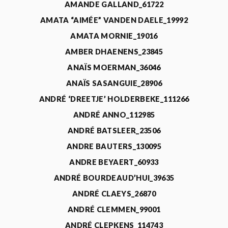
AMANDE GALLAND_61722
AMATA “AIMÉE” VANDEN DAELE_19992
AMATA MORNIE_19016
AMBER DHAENENS_23845
ANAÏS MOERMAN_36046
ANAÏS SASANGUIE_28906
ANDRÉ ‘DREETJE’ HOLDERBEKE_111266
ANDRÉ ANNO_112985
ANDRÉ BATSLEER_23506
ANDRE BAUTERS_130095
ANDRE BEYAERT_60933
ANDRÉ BOURDEAUD’HUI_39635
ANDRÉ CLAEYS_26870
ANDRÉ CLEMMEN_99001
ANDRÉ CLEPKENS_114743