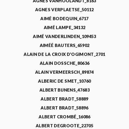
AGNÈS VANHOOLANDT_8163
AGNES VERPLAETSE_50112
AIMÉ BODEQUIN_6717
AIMÉ LAMPE_34132
AIMÉ VANDERLINDEN_109453
AIMÉÉ BAUTERS_65902
ALAIN DE LA CROIX D'OGIMONT_2701
ALAIN DOSSCHE_80636
ALAIN VERMEERSCH_89874
ALBERIC DE SMET_10760
ALBERT BIJNENS_47683
ALBERT BRADT_58889
ALBERT BRADT_58896
ALBERT CROMBÉ_16086
ALBERT DEGROOTE_22705