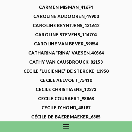
CARMEN MISMAN_41674
CAROLINE AUDOOREN_49900
CAROLINE REYNTJENS_131642
CAROLINE STEVENS_114704
CAROLINE VAN BEVER_59854
CATHARINA “RINA” VAESEN_40564
CATHY VAN CAUSBROUCK_82153
CECILE “LUCIENNE” DE STERCKE_13950
CECILE AELVOET_75410
CECILE CHRISTIAENS_12373
CECILE COUSAERT_98868
CECILE D’HOND_48187
CÉCILE DE BAEREMAEKER_6385
CECILE DE WAELE_4731