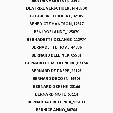
BEATRIX VERBEKEN_23424
BEATRIXE VERSCHUEREN_43500
BEGGA BROECKAERT_32185
BÉNÉDICTE HANTSON_19377
BENI ROELANDT_125870
BERNADETTE DELANGE_112974
BERNADETTE HOVE_44886
BERNARD BELLINCK_85531
BERNARD DE MEULENEIRE_87164
BERNARD DE PAEPE_22125
BERNARD DECOEN_16909
BERNARD DEKENS_30166
BERNARD NOTE_65114
BERNARDA DREELINCK_132011
BERNICE ANNO_88704