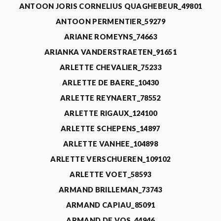
ANTOON JORIS CORNELIUS QUAGHEBEUR_49801
ANTOON PERMENTIER_59279
ARIANE ROMEYNS_74663
ARIANKA VANDERSTRAETEN_91651
ARLETTE CHEVALIER_75233
ARLETTE DE BAERE_10430
ARLETTE REYNAERT_78552
ARLETTE RIGAUX_124100
ARLETTE SCHEPENS_14897
ARLETTE VANHEE_104898
ARLETTE VERSCHUEREN_109102
ARLETTE VOET_58593
ARMAND BRILLEMAN_73743
ARMAND CAPIAU_85091
ARMAND DE VOS_44946