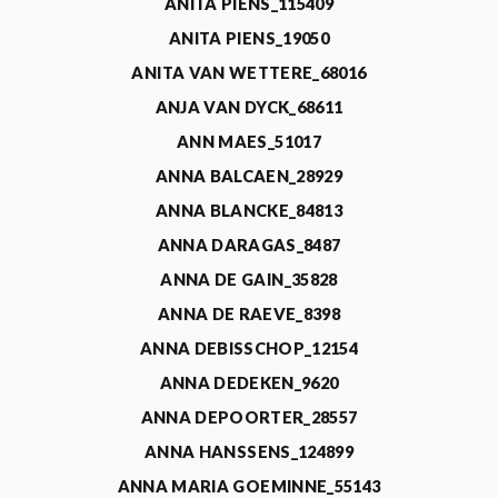
ANITA PIENS_115409
ANITA PIENS_19050
ANITA VAN WETTERE_68016
ANJA VAN DYCK_68611
ANN MAES_51017
ANNA BALCAEN_28929
ANNA BLANCKE_84813
ANNA DARAGAS_8487
ANNA DE GAIN_35828
ANNA DE RAEVE_8398
ANNA DEBISSCHOP_12154
ANNA DEDEKEN_9620
ANNA DEPOORTER_28557
ANNA HANSSENS_124899
ANNA MARIA GOEMINNE_55143