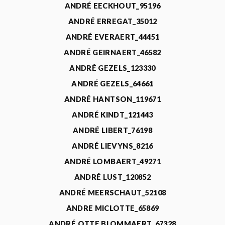
ANDRÉ EECKHOUT_95196
ANDRÉ ERREGAT_35012
ANDRÉ EVERAERT_44451
ANDRÉ GEIRNAERT_46582
ANDRÉ GEZELS_123330
ANDRÉ GEZELS_64661
ANDRÉ HANTSON_119671
ANDRÉ KINDT_121443
ANDRÉ LIBERT_76198
ANDRÉ LIEVYNS_8216
ANDRÉ LOMBAERT_49271
ANDRÉ LUST_120852
ANDRÉ MEERSCHAUT_52108
ANDRE MICLOTTE_65869
ANDRÉ OTTE BLOMMAERT_67328