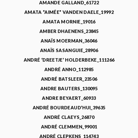
AMANDE GALLAND_61722
AMATA “AIMÉE” VANDEN DAELE_19992
AMATA MORNIE_19016
AMBER DHAENENS_23845
ANAÏS MOERMAN_36046
ANAÏS SASANGUIE_28906
ANDRÉ ‘DREETJE’ HOLDERBEKE_111266
ANDRÉ ANNO_112985
ANDRÉ BATSLEER_23506
ANDRE BAUTERS_130095
ANDRE BEYAERT_60933
ANDRÉ BOURDEAUD’HUI_39635
ANDRÉ CLAEYS_26870
ANDRÉ CLEMMEN_99001
ANDRÉ CLEPKENS_114743