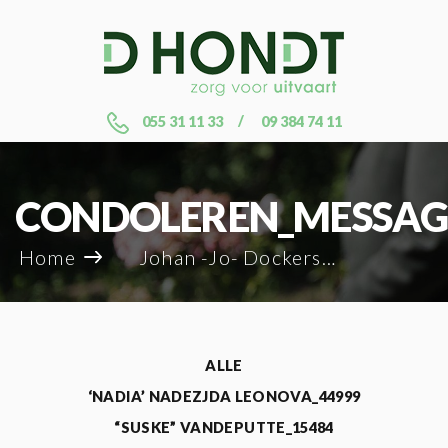
055 31 11 33
09 384 74 11
CONDOLEREN_MESSAG
Home
Johan -Jo- Dockers_68182
ALLE
‘NADIA’ NADEZJDA LEONOVA_44999
“SUSKE” VANDEPUTTE_15484