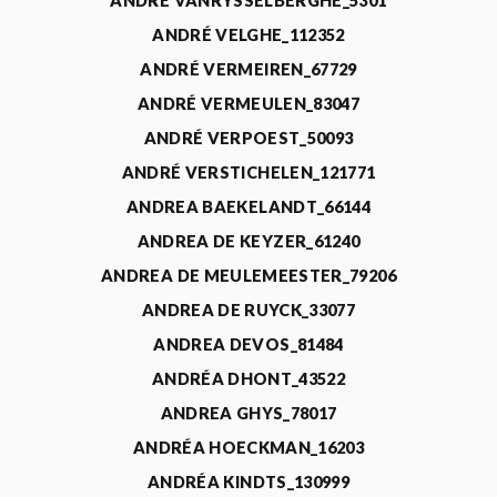
ANDRÉ VANRYSSELBERGHE_5301
ANDRÉ VELGHE_112352
ANDRÉ VERMEIREN_67729
ANDRÉ VERMEULEN_83047
ANDRÉ VERPOEST_50093
ANDRÉ VERSTICHELEN_121771
ANDREA BAEKELANDT_66144
ANDREA DE KEYZER_61240
ANDREA DE MEULEMEESTER_79206
ANDREA DE RUYCK_33077
ANDREA DEVOS_81484
ANDRÉA DHONT_43522
ANDREA GHYS_78017
ANDRÉA HOECKMAN_16203
ANDRÉA KINDTS_130999