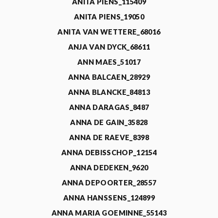
ANITA PIENS_115409
ANITA PIENS_19050
ANITA VAN WETTERE_68016
ANJA VAN DYCK_68611
ANN MAES_51017
ANNA BALCAEN_28929
ANNA BLANCKE_84813
ANNA DARAGAS_8487
ANNA DE GAIN_35828
ANNA DE RAEVE_8398
ANNA DEBISSCHOP_12154
ANNA DEDEKEN_9620
ANNA DEPOORTER_28557
ANNA HANSSENS_124899
ANNA MARIA GOEMINNE_55143