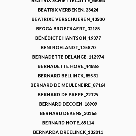
BEATRIX SCHIETTECATTE_68063
BEATRIX VERBEKEN_23424
BEATRIXE VERSCHUEREN_43500
BEGGA BROECKAERT_32185
BÉNÉDICTE HANTSON_19377
BENI ROELANDT_125870
BERNADETTE DELANGE_112974
BERNADETTE HOVE_44886
BERNARD BELLINCK_85531
BERNARD DE MEULENEIRE_87164
BERNARD DE PAEPE_22125
BERNARD DECOEN_16909
BERNARD DEKENS_30166
BERNARD NOTE_65114
BERNARDA DREELINCK_132011