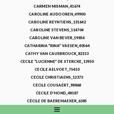
CARMEN MISMAN_41674
CAROLINE AUDOOREN_49900
CAROLINE REYNTJENS_131642
CAROLINE STEVENS_114704
CAROLINE VAN BEVER_59854
CATHARINA “RINA” VAESEN_40564
CATHY VAN CAUSBROUCK_82153
CECILE “LUCIENNE” DE STERCKE_13950
CECILE AELVOET_75410
CECILE CHRISTIAENS_12373
CECILE COUSAERT_98868
CECILE D’HOND_48187
CÉCILE DE BAEREMAEKER_6385
CECILE DE WAELE_4731