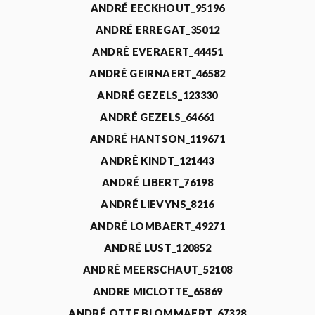
ANDRÉ EECKHOUT_95196
ANDRÉ ERREGAT_35012
ANDRÉ EVERAERT_44451
ANDRÉ GEIRNAERT_46582
ANDRÉ GEZELS_123330
ANDRÉ GEZELS_64661
ANDRÉ HANTSON_119671
ANDRÉ KINDT_121443
ANDRÉ LIBERT_76198
ANDRÉ LIEVYNS_8216
ANDRÉ LOMBAERT_49271
ANDRÉ LUST_120852
ANDRÉ MEERSCHAUT_52108
ANDRE MICLOTTE_65869
ANDRÉ OTTE BLOMMAERT_67328