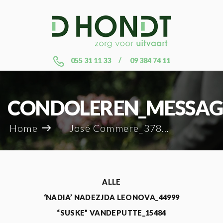
055 31 11 33
09 384 74 11
CONDOLEREN_MESSAG
Home
José Commere_37885
ALLE
‘NADIA’ NADEZJDA LEONOVA_44999
“SUSKE” VANDEPUTTE_15484