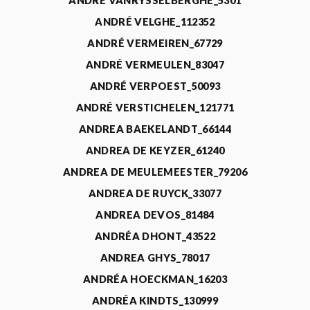
ANDRÉ VANRYSSELBERGHE_5301
ANDRÉ VELGHE_112352
ANDRÉ VERMEIREN_67729
ANDRÉ VERMEULEN_83047
ANDRÉ VERPOEST_50093
ANDRÉ VERSTICHELEN_121771
ANDREA BAEKELANDT_66144
ANDREA DE KEYZER_61240
ANDREA DE MEULEMEESTER_79206
ANDREA DE RUYCK_33077
ANDREA DEVOS_81484
ANDRÉA DHONT_43522
ANDREA GHYS_78017
ANDRÉA HOECKMAN_16203
ANDRÉA KINDTS_130999