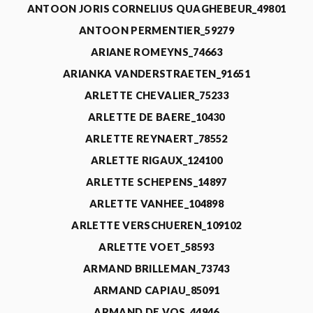
ANTOON JORIS CORNELIUS QUAGHEBEUR_49801
ANTOON PERMENTIER_59279
ARIANE ROMEYNS_74663
ARIANKA VANDERSTRAETEN_91651
ARLETTE CHEVALIER_75233
ARLETTE DE BAERE_10430
ARLETTE REYNAERT_78552
ARLETTE RIGAUX_124100
ARLETTE SCHEPENS_14897
ARLETTE VANHEE_104898
ARLETTE VERSCHUEREN_109102
ARLETTE VOET_58593
ARMAND BRILLEMAN_73743
ARMAND CAPIAU_85091
ARMAND DE VOS_44946