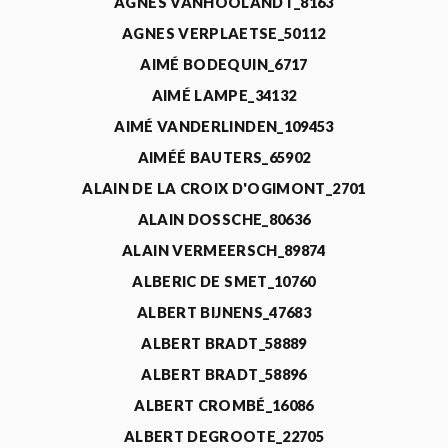
AGNÈS VANHOOLANDT_8163
AGNES VERPLAETSE_50112
AIMÉ BODEQUIN_6717
AIMÉ LAMPE_34132
AIMÉ VANDERLINDEN_109453
AIMÉÉ BAUTERS_65902
ALAIN DE LA CROIX D'OGIMONT_2701
ALAIN DOSSCHE_80636
ALAIN VERMEERSCH_89874
ALBERIC DE SMET_10760
ALBERT BIJNENS_47683
ALBERT BRADT_58889
ALBERT BRADT_58896
ALBERT CROMBÉ_16086
ALBERT DEGROOTE_22705