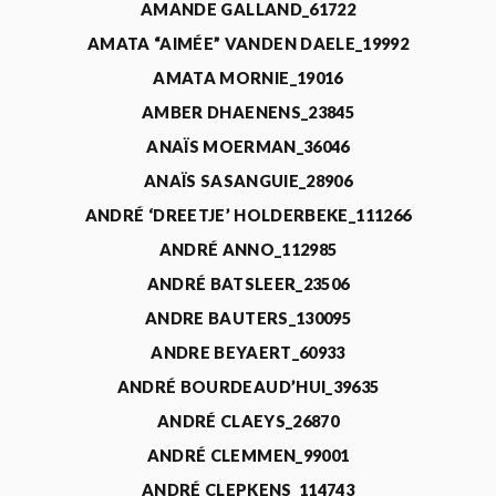
AMANDE GALLAND_61722
AMATA “AIMÉE” VANDEN DAELE_19992
AMATA MORNIE_19016
AMBER DHAENENS_23845
ANAÏS MOERMAN_36046
ANAÏS SASANGUIE_28906
ANDRÉ ‘DREETJE’ HOLDERBEKE_111266
ANDRÉ ANNO_112985
ANDRÉ BATSLEER_23506
ANDRE BAUTERS_130095
ANDRE BEYAERT_60933
ANDRÉ BOURDEAUD’HUI_39635
ANDRÉ CLAEYS_26870
ANDRÉ CLEMMEN_99001
ANDRÉ CLEPKENS_114743