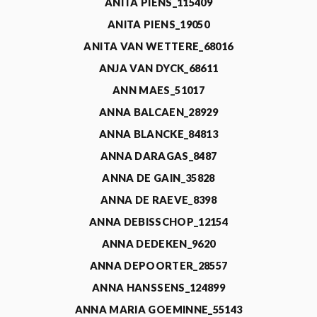
ANITA PIENS_115409
ANITA PIENS_19050
ANITA VAN WETTERE_68016
ANJA VAN DYCK_68611
ANN MAES_51017
ANNA BALCAEN_28929
ANNA BLANCKE_84813
ANNA DARAGAS_8487
ANNA DE GAIN_35828
ANNA DE RAEVE_8398
ANNA DEBISSCHOP_12154
ANNA DEDEKEN_9620
ANNA DEPOORTER_28557
ANNA HANSSENS_124899
ANNA MARIA GOEMINNE_55143