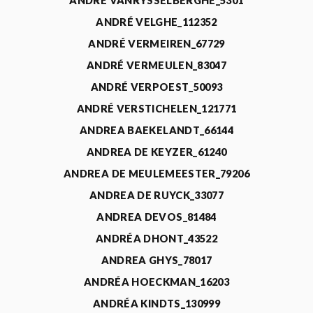
ANDRÉ VANRYSSELBERGHE_5301
ANDRÉ VELGHE_112352
ANDRÉ VERMEIREN_67729
ANDRÉ VERMEULEN_83047
ANDRÉ VERPOEST_50093
ANDRÉ VERSTICHELEN_121771
ANDREA BAEKELANDT_66144
ANDREA DE KEYZER_61240
ANDREA DE MEULEMEESTER_79206
ANDREA DE RUYCK_33077
ANDREA DEVOS_81484
ANDRÉA DHONT_43522
ANDREA GHYS_78017
ANDRÉA HOECKMAN_16203
ANDRÉA KINDTS_130999