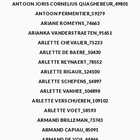
ANTOON JORIS CORNELIUS QUAGHEBEUR_49801
ANTOON PERMENTIER_59279
ARIANE ROMEYNS_74663
ARIANKA VANDERSTRAETEN_91651
ARLETTE CHEVALIER_75233
ARLETTE DE BAERE_10430
ARLETTE REYNAERT_78552
ARLETTE RIGAUX_124100
ARLETTE SCHEPENS_14897
ARLETTE VANHEE_104898
ARLETTE VERSCHUEREN_109102
ARLETTE VOET_58593
ARMAND BRILLEMAN_73743
ARMAND CAPIAU_85091
ARMAND DE VOS_44946