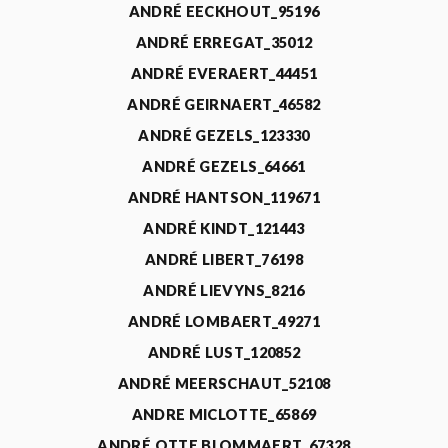
ANDRÉ EECKHOUT_95196
ANDRÉ ERREGAT_35012
ANDRÉ EVERAERT_44451
ANDRÉ GEIRNAERT_46582
ANDRÉ GEZELS_123330
ANDRÉ GEZELS_64661
ANDRÉ HANTSON_119671
ANDRÉ KINDT_121443
ANDRÉ LIBERT_76198
ANDRÉ LIEVYNS_8216
ANDRÉ LOMBAERT_49271
ANDRÉ LUST_120852
ANDRÉ MEERSCHAUT_52108
ANDRE MICLOTTE_65869
ANDRÉ OTTE BLOMMAERT_67328