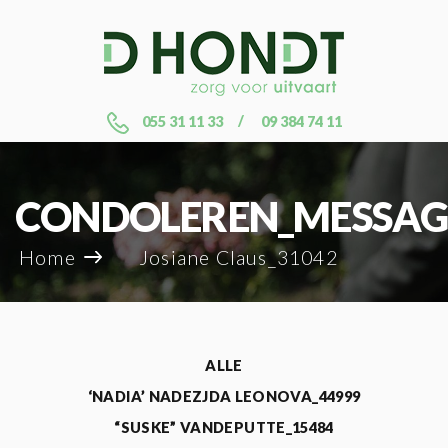
055 31 11 33
09 384 74 11
CONDOLEREN_MESSAG
Home
Josiane Claus_31042
ALLE
‘NADIA’ NADEZJDA LEONOVA_44999
“SUSKE” VANDEPUTTE_15484