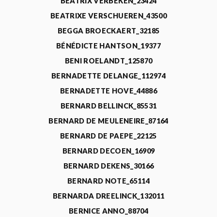
BEATRIX VERBEKEN_23424
BEATRIXE VERSCHUEREN_43500
BEGGA BROECKAERT_32185
BÉNÉDICTE HANTSON_19377
BENI ROELANDT_125870
BERNADETTE DELANGE_112974
BERNADETTE HOVE_44886
BERNARD BELLINCK_85531
BERNARD DE MEULENEIRE_87164
BERNARD DE PAEPE_22125
BERNARD DECOEN_16909
BERNARD DEKENS_30166
BERNARD NOTE_65114
BERNARDA DREELINCK_132011
BERNICE ANNO_88704