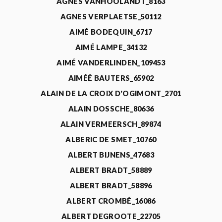
AGNÈS VANHOOLANDT_8163
AGNES VERPLAETSE_50112
AIMÉ BODEQUIN_6717
AIMÉ LAMPE_34132
AIMÉ VANDERLINDEN_109453
AIMÉÉ BAUTERS_65902
ALAIN DE LA CROIX D'OGIMONT_2701
ALAIN DOSSCHE_80636
ALAIN VERMEERSCH_89874
ALBERIC DE SMET_10760
ALBERT BIJNENS_47683
ALBERT BRADT_58889
ALBERT BRADT_58896
ALBERT CROMBÉ_16086
ALBERT DEGROOTE_22705