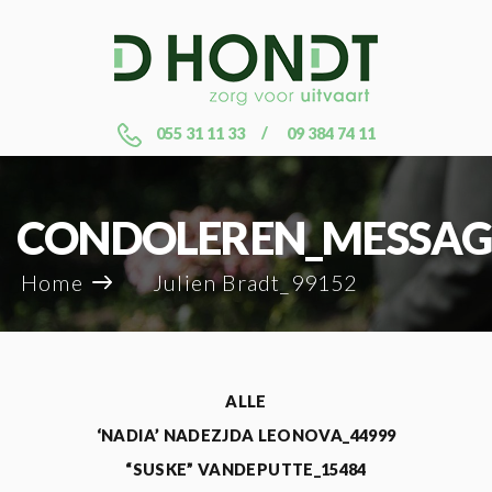
055 31 11 33
09 384 74 11
CONDOLEREN_MESSAG
Home
Julien Bradt_99152
ALLE
‘NADIA’ NADEZJDA LEONOVA_44999
“SUSKE” VANDEPUTTE_15484