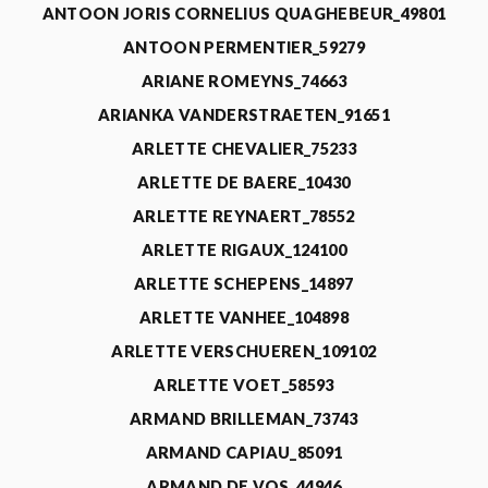
ANTOON JORIS CORNELIUS QUAGHEBEUR_49801
ANTOON PERMENTIER_59279
ARIANE ROMEYNS_74663
ARIANKA VANDERSTRAETEN_91651
ARLETTE CHEVALIER_75233
ARLETTE DE BAERE_10430
ARLETTE REYNAERT_78552
ARLETTE RIGAUX_124100
ARLETTE SCHEPENS_14897
ARLETTE VANHEE_104898
ARLETTE VERSCHUEREN_109102
ARLETTE VOET_58593
ARMAND BRILLEMAN_73743
ARMAND CAPIAU_85091
ARMAND DE VOS_44946