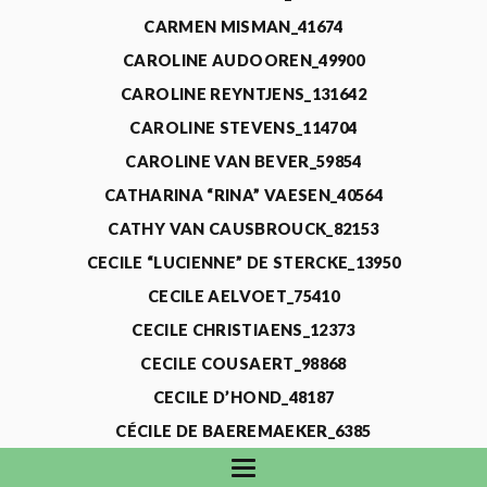
CARMEN MISMAN_41674
CAROLINE AUDOOREN_49900
CAROLINE REYNTJENS_131642
CAROLINE STEVENS_114704
CAROLINE VAN BEVER_59854
CATHARINA “RINA” VAESEN_40564
CATHY VAN CAUSBROUCK_82153
CECILE “LUCIENNE” DE STERCKE_13950
CECILE AELVOET_75410
CECILE CHRISTIAENS_12373
CECILE COUSAERT_98868
CECILE D’HOND_48187
CÉCILE DE BAEREMAEKER_6385
CECILE DE WAELE_4731