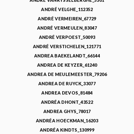
ANDRÉ VANRYSSELBERGHE_5301
ANDRÉ VELGHE_112352
ANDRÉ VERMEIREN_67729
ANDRÉ VERMEULEN_83047
ANDRÉ VERPOEST_50093
ANDRÉ VERSTICHELEN_121771
ANDREA BAEKELANDT_66144
ANDREA DE KEYZER_61240
ANDREA DE MEULEMEESTER_79206
ANDREA DE RUYCK_33077
ANDREA DEVOS_81484
ANDRÉA DHONT_43522
ANDREA GHYS_78017
ANDRÉA HOECKMAN_16203
ANDRÉA KINDTS_130999