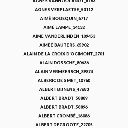
AGNÈS VANHOOLANDT_8163
AGNES VERPLAETSE_50112
AIMÉ BODEQUIN_6717
AIMÉ LAMPE_34132
AIMÉ VANDERLINDEN_109453
AIMÉÉ BAUTERS_65902
ALAIN DE LA CROIX D'OGIMONT_2701
ALAIN DOSSCHE_80636
ALAIN VERMEERSCH_89874
ALBERIC DE SMET_10760
ALBERT BIJNENS_47683
ALBERT BRADT_58889
ALBERT BRADT_58896
ALBERT CROMBÉ_16086
ALBERT DEGROOTE_22705