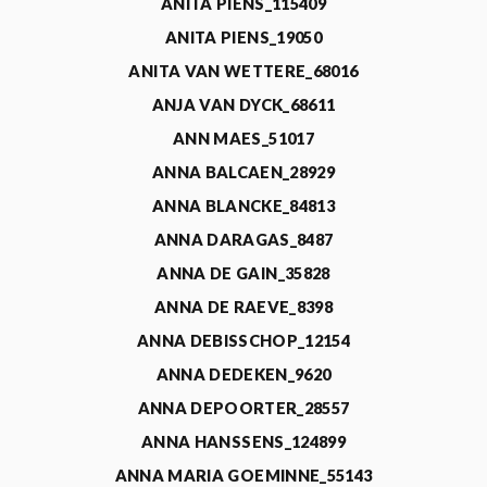
ANITA PIENS_115409
ANITA PIENS_19050
ANITA VAN WETTERE_68016
ANJA VAN DYCK_68611
ANN MAES_51017
ANNA BALCAEN_28929
ANNA BLANCKE_84813
ANNA DARAGAS_8487
ANNA DE GAIN_35828
ANNA DE RAEVE_8398
ANNA DEBISSCHOP_12154
ANNA DEDEKEN_9620
ANNA DEPOORTER_28557
ANNA HANSSENS_124899
ANNA MARIA GOEMINNE_55143