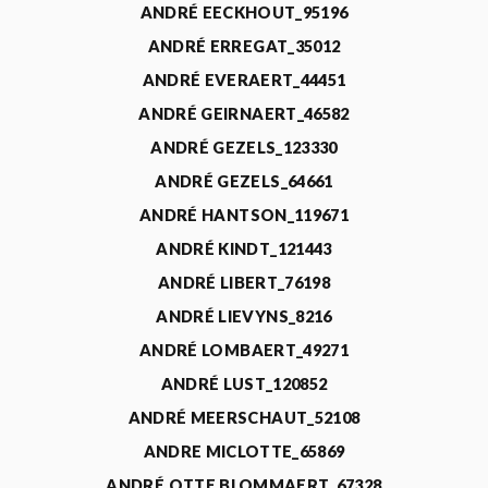
ANDRÉ EECKHOUT_95196
ANDRÉ ERREGAT_35012
ANDRÉ EVERAERT_44451
ANDRÉ GEIRNAERT_46582
ANDRÉ GEZELS_123330
ANDRÉ GEZELS_64661
ANDRÉ HANTSON_119671
ANDRÉ KINDT_121443
ANDRÉ LIBERT_76198
ANDRÉ LIEVYNS_8216
ANDRÉ LOMBAERT_49271
ANDRÉ LUST_120852
ANDRÉ MEERSCHAUT_52108
ANDRE MICLOTTE_65869
ANDRÉ OTTE BLOMMAERT_67328