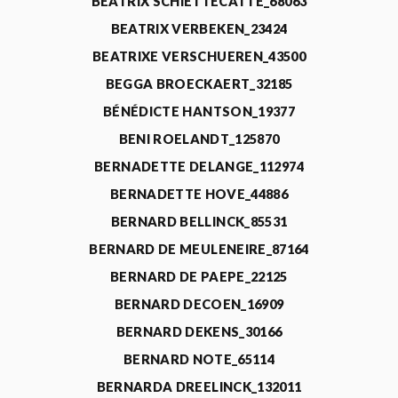
BEATRIX SCHIETTECATTE_68063
BEATRIX VERBEKEN_23424
BEATRIXE VERSCHUEREN_43500
BEGGA BROECKAERT_32185
BÉNÉDICTE HANTSON_19377
BENI ROELANDT_125870
BERNADETTE DELANGE_112974
BERNADETTE HOVE_44886
BERNARD BELLINCK_85531
BERNARD DE MEULENEIRE_87164
BERNARD DE PAEPE_22125
BERNARD DECOEN_16909
BERNARD DEKENS_30166
BERNARD NOTE_65114
BERNARDA DREELINCK_132011