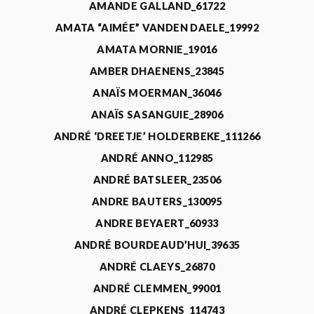
AMANDE GALLAND_61722
AMATA “AIMÉE” VANDEN DAELE_19992
AMATA MORNIE_19016
AMBER DHAENENS_23845
ANAÏS MOERMAN_36046
ANAÏS SASANGUIE_28906
ANDRÉ ‘DREETJE’ HOLDERBEKE_111266
ANDRÉ ANNO_112985
ANDRÉ BATSLEER_23506
ANDRE BAUTERS_130095
ANDRE BEYAERT_60933
ANDRÉ BOURDEAUD’HUI_39635
ANDRÉ CLAEYS_26870
ANDRÉ CLEMMEN_99001
ANDRÉ CLEPKENS_114743