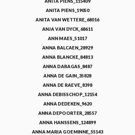
ANITA PIENS_115409
ANITA PIENS_19050
ANITA VAN WETTERE_68016
ANJA VAN DYCK_68611
ANN MAES_51017
ANNA BALCAEN_28929
ANNA BLANCKE_84813
ANNA DARAGAS_8487
ANNA DE GAIN_35828
ANNA DE RAEVE_8398
ANNA DEBISSCHOP_12154
ANNA DEDEKEN_9620
ANNA DEPOORTER_28557
ANNA HANSSENS_124899
ANNA MARIA GOEMINNE_55143