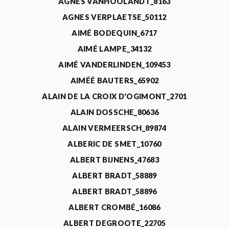
AGNÈS VANHOOLANDT_8163
AGNES VERPLAETSE_50112
AIMÉ BODEQUIN_6717
AIMÉ LAMPE_34132
AIMÉ VANDERLINDEN_109453
AIMÉÉ BAUTERS_65902
ALAIN DE LA CROIX D'OGIMONT_2701
ALAIN DOSSCHE_80636
ALAIN VERMEERSCH_89874
ALBERIC DE SMET_10760
ALBERT BIJNENS_47683
ALBERT BRADT_58889
ALBERT BRADT_58896
ALBERT CROMBÉ_16086
ALBERT DEGROOTE_22705