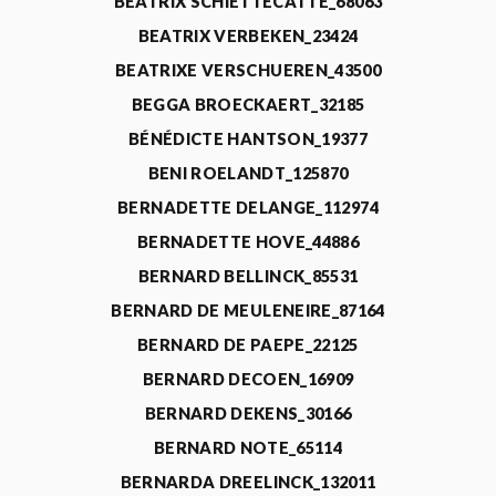
BEATRIX SCHIETTECATTE_68063
BEATRIX VERBEKEN_23424
BEATRIXE VERSCHUEREN_43500
BEGGA BROECKAERT_32185
BÉNÉDICTE HANTSON_19377
BENI ROELANDT_125870
BERNADETTE DELANGE_112974
BERNADETTE HOVE_44886
BERNARD BELLINCK_85531
BERNARD DE MEULENEIRE_87164
BERNARD DE PAEPE_22125
BERNARD DECOEN_16909
BERNARD DEKENS_30166
BERNARD NOTE_65114
BERNARDA DREELINCK_132011