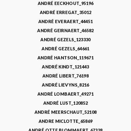
ANDRÉ EECKHOUT_95196
ANDRÉ ERREGAT_35012
ANDRÉ EVERAERT_44451
ANDRÉ GEIRNAERT_46582
ANDRÉ GEZELS_123330
ANDRÉ GEZELS_64661
ANDRÉ HANTSON_119671
ANDRÉ KINDT_121443
ANDRÉ LIBERT_76198
ANDRÉ LIEVYNS_8216
ANDRÉ LOMBAERT_49271
ANDRÉ LUST_120852
ANDRÉ MEERSCHAUT_52108
ANDRE MICLOTTE_65869
ANDRÉ OTTE BLOMMAERT_67328