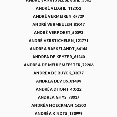
ANDRÉ VANRYSSELBERGHE_5301
ANDRÉ VELGHE_112352
ANDRÉ VERMEIREN_67729
ANDRÉ VERMEULEN_83047
ANDRÉ VERPOEST_50093
ANDRÉ VERSTICHELEN_121771
ANDREA BAEKELANDT_66144
ANDREA DE KEYZER_61240
ANDREA DE MEULEMEESTER_79206
ANDREA DE RUYCK_33077
ANDREA DEVOS_81484
ANDRÉA DHONT_43522
ANDREA GHYS_78017
ANDRÉA HOECKMAN_16203
ANDRÉA KINDTS_130999