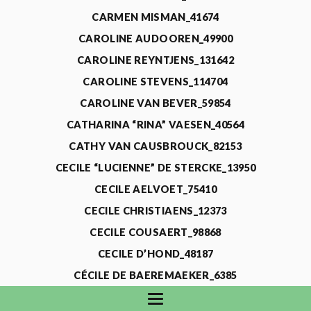
CARMEN MISMAN_41674
CAROLINE AUDOOREN_49900
CAROLINE REYNTJENS_131642
CAROLINE STEVENS_114704
CAROLINE VAN BEVER_59854
CATHARINA “RINA” VAESEN_40564
CATHY VAN CAUSBROUCK_82153
CECILE “LUCIENNE” DE STERCKE_13950
CECILE AELVOET_75410
CECILE CHRISTIAENS_12373
CECILE COUSAERT_98868
CECILE D’HOND_48187
CÉCILE DE BAEREMAEKER_6385
CECILE DE WAELE_4731