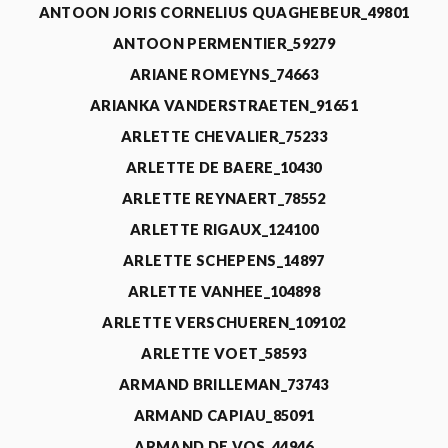
ANTOON JORIS CORNELIUS QUAGHEBEUR_49801
ANTOON PERMENTIER_59279
ARIANE ROMEYNS_74663
ARIANKA VANDERSTRAETEN_91651
ARLETTE CHEVALIER_75233
ARLETTE DE BAERE_10430
ARLETTE REYNAERT_78552
ARLETTE RIGAUX_124100
ARLETTE SCHEPENS_14897
ARLETTE VANHEE_104898
ARLETTE VERSCHUEREN_109102
ARLETTE VOET_58593
ARMAND BRILLEMAN_73743
ARMAND CAPIAU_85091
ARMAND DE VOS_44946