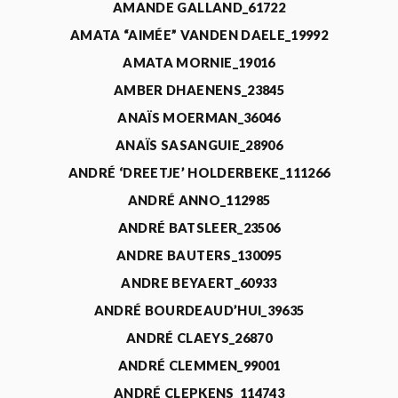
AMANDE GALLAND_61722
AMATA “AIMÉE” VANDEN DAELE_19992
AMATA MORNIE_19016
AMBER DHAENENS_23845
ANAÏS MOERMAN_36046
ANAÏS SASANGUIE_28906
ANDRÉ ‘DREETJE’ HOLDERBEKE_111266
ANDRÉ ANNO_112985
ANDRÉ BATSLEER_23506
ANDRE BAUTERS_130095
ANDRE BEYAERT_60933
ANDRÉ BOURDEAUD’HUI_39635
ANDRÉ CLAEYS_26870
ANDRÉ CLEMMEN_99001
ANDRÉ CLEPKENS_114743