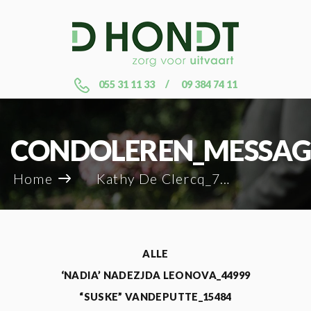
055 31 11 33
09 384 74 11
CONDOLEREN_MESSAG
Home
Kathy De Clercq_78073
ALLE
‘NADIA’ NADEZJDA LEONOVA_44999
“SUSKE” VANDEPUTTE_15484