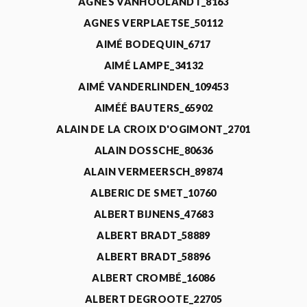
AGNÈS VANHOOLANDT_8163
AGNES VERPLAETSE_50112
AIMÉ BODEQUIN_6717
AIMÉ LAMPE_34132
AIMÉ VANDERLINDEN_109453
AIMÉÉ BAUTERS_65902
ALAIN DE LA CROIX D'OGIMONT_2701
ALAIN DOSSCHE_80636
ALAIN VERMEERSCH_89874
ALBERIC DE SMET_10760
ALBERT BIJNENS_47683
ALBERT BRADT_58889
ALBERT BRADT_58896
ALBERT CROMBÉ_16086
ALBERT DEGROOTE_22705