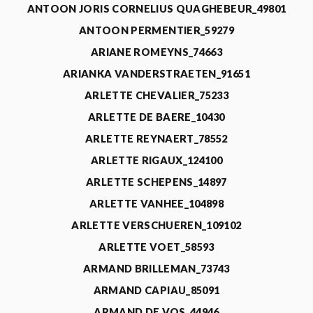
ANTOON JORIS CORNELIUS QUAGHEBEUR_49801
ANTOON PERMENTIER_59279
ARIANE ROMEYNS_74663
ARIANKA VANDERSTRAETEN_91651
ARLETTE CHEVALIER_75233
ARLETTE DE BAERE_10430
ARLETTE REYNAERT_78552
ARLETTE RIGAUX_124100
ARLETTE SCHEPENS_14897
ARLETTE VANHEE_104898
ARLETTE VERSCHUEREN_109102
ARLETTE VOET_58593
ARMAND BRILLEMAN_73743
ARMAND CAPIAU_85091
ARMAND DE VOS_44946