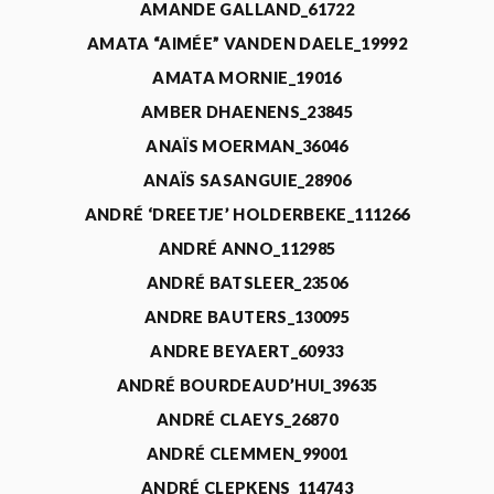
AMANDE GALLAND_61722
AMATA “AIMÉE” VANDEN DAELE_19992
AMATA MORNIE_19016
AMBER DHAENENS_23845
ANAÏS MOERMAN_36046
ANAÏS SASANGUIE_28906
ANDRÉ ‘DREETJE’ HOLDERBEKE_111266
ANDRÉ ANNO_112985
ANDRÉ BATSLEER_23506
ANDRE BAUTERS_130095
ANDRE BEYAERT_60933
ANDRÉ BOURDEAUD’HUI_39635
ANDRÉ CLAEYS_26870
ANDRÉ CLEMMEN_99001
ANDRÉ CLEPKENS_114743