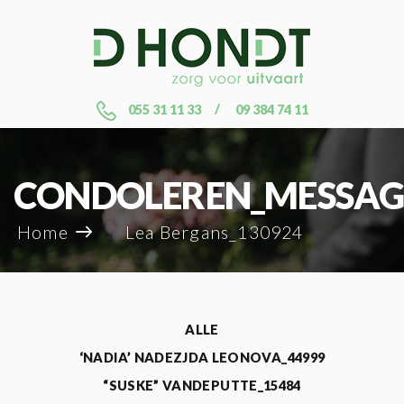
055 31 11 33
09 384 74 11
CONDOLEREN_MESSAG
Home
Lea Bergans_130924
ALLE
‘NADIA’ NADEZJDA LEONOVA_44999
“SUSKE” VANDEPUTTE_15484