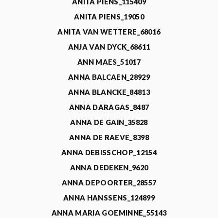
ANITA PIENS_115409
ANITA PIENS_19050
ANITA VAN WETTERE_68016
ANJA VAN DYCK_68611
ANN MAES_51017
ANNA BALCAEN_28929
ANNA BLANCKE_84813
ANNA DARAGAS_8487
ANNA DE GAIN_35828
ANNA DE RAEVE_8398
ANNA DEBISSCHOP_12154
ANNA DEDEKEN_9620
ANNA DEPOORTER_28557
ANNA HANSSENS_124899
ANNA MARIA GOEMINNE_55143