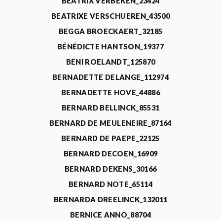
BEATRIX VERBEKEN_23424
BEATRIXE VERSCHUEREN_43500
BEGGA BROECKAERT_32185
BÉNÉDICTE HANTSON_19377
BENI ROELANDT_125870
BERNADETTE DELANGE_112974
BERNADETTE HOVE_44886
BERNARD BELLINCK_85531
BERNARD DE MEULENEIRE_87164
BERNARD DE PAEPE_22125
BERNARD DECOEN_16909
BERNARD DEKENS_30166
BERNARD NOTE_65114
BERNARDA DREELINCK_132011
BERNICE ANNO_88704