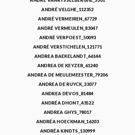
ANDRÉ VANRYSSELBERGHE_5301
ANDRÉ VELGHE_112352
ANDRÉ VERMEIREN_67729
ANDRÉ VERMEULEN_83047
ANDRÉ VERPOEST_50093
ANDRÉ VERSTICHELEN_121771
ANDREA BAEKELANDT_66144
ANDREA DE KEYZER_61240
ANDREA DE MEULEMEESTER_79206
ANDREA DE RUYCK_33077
ANDREA DEVOS_81484
ANDRÉA DHONT_43522
ANDREA GHYS_78017
ANDRÉA HOECKMAN_16203
ANDRÉA KINDTS_130999