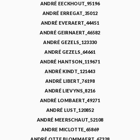
ANDRÉ EECKHOUT_95196
ANDRÉ ERREGAT_35012
ANDRÉ EVERAERT_44451
ANDRÉ GEIRNAERT_46582
ANDRÉ GEZELS_123330
ANDRÉ GEZELS_64661
ANDRÉ HANTSON_119671
ANDRÉ KINDT_121443
ANDRÉ LIBERT_76198
ANDRÉ LIEVYNS_8216
ANDRÉ LOMBAERT_49271
ANDRÉ LUST_120852
ANDRÉ MEERSCHAUT_52108
ANDRE MICLOTTE_65869
ANDRÉ OTTE BLOMMAERT_67328