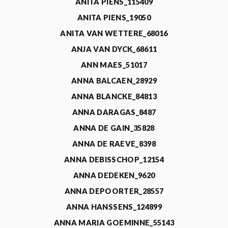
ANITA PIENS_115409
ANITA PIENS_19050
ANITA VAN WETTERE_68016
ANJA VAN DYCK_68611
ANN MAES_51017
ANNA BALCAEN_28929
ANNA BLANCKE_84813
ANNA DARAGAS_8487
ANNA DE GAIN_35828
ANNA DE RAEVE_8398
ANNA DEBISSCHOP_12154
ANNA DEDEKEN_9620
ANNA DEPOORTER_28557
ANNA HANSSENS_124899
ANNA MARIA GOEMINNE_55143