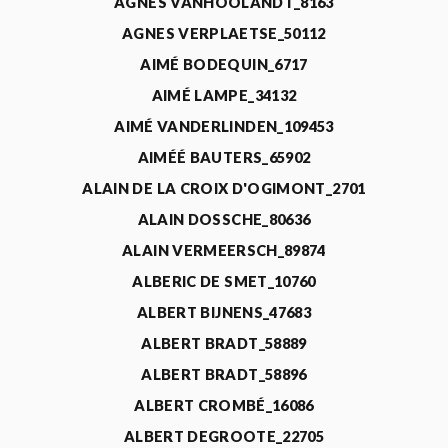
AGNÈS VANHOOLANDT_8163
AGNES VERPLAETSE_50112
AIMÉ BODEQUIN_6717
AIMÉ LAMPE_34132
AIMÉ VANDERLINDEN_109453
AIMÉÉ BAUTERS_65902
ALAIN DE LA CROIX D'OGIMONT_2701
ALAIN DOSSCHE_80636
ALAIN VERMEERSCH_89874
ALBERIC DE SMET_10760
ALBERT BIJNENS_47683
ALBERT BRADT_58889
ALBERT BRADT_58896
ALBERT CROMBÉ_16086
ALBERT DEGROOTE_22705