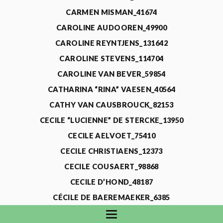
CARMEN MISMAN_41674
CAROLINE AUDOOREN_49900
CAROLINE REYNTJENS_131642
CAROLINE STEVENS_114704
CAROLINE VAN BEVER_59854
CATHARINA “RINA” VAESEN_40564
CATHY VAN CAUSBROUCK_82153
CECILE “LUCIENNE” DE STERCKE_13950
CECILE AELVOET_75410
CECILE CHRISTIAENS_12373
CECILE COUSAERT_98868
CECILE D’HOND_48187
CÉCILE DE BAEREMAEKER_6385
CECILE DE WAELE_4731