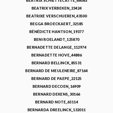
BEATRIX SCHIETTECATTE_68063
BEATRIX VERBEKEN_23424
BEATRIXE VERSCHUEREN_43500
BEGGA BROECKAERT_32185
BÉNÉDICTE HANTSON_19377
BENI ROELANDT_125870
BERNADETTE DELANGE_112974
BERNADETTE HOVE_44886
BERNARD BELLINCK_85531
BERNARD DE MEULENEIRE_87164
BERNARD DE PAEPE_22125
BERNARD DECOEN_16909
BERNARD DEKENS_30166
BERNARD NOTE_65114
BERNARDA DREELINCK_132011