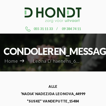
055 31 11 33
09 384 74 11
CONDOLEREN_MESSAG
Home
Leona D’haenens_69519
ALLE
‘NADIA’ NADEZJDA LEONOVA_44999
“SUSKE” VANDEPUTTE_15484