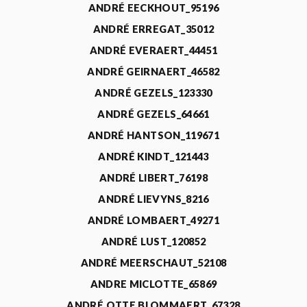
ANDRÉ EECKHOUT_95196
ANDRÉ ERREGAT_35012
ANDRÉ EVERAERT_44451
ANDRÉ GEIRNAERT_46582
ANDRÉ GEZELS_123330
ANDRÉ GEZELS_64661
ANDRÉ HANTSON_119671
ANDRÉ KINDT_121443
ANDRÉ LIBERT_76198
ANDRÉ LIEVYNS_8216
ANDRÉ LOMBAERT_49271
ANDRÉ LUST_120852
ANDRÉ MEERSCHAUT_52108
ANDRE MICLOTTE_65869
ANDRÉ OTTE BLOMMAERT_67328