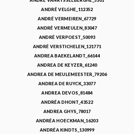
ANDRÉ VANRYSSELBERGHE_5301
ANDRÉ VELGHE_112352
ANDRÉ VERMEIREN_67729
ANDRÉ VERMEULEN_83047
ANDRÉ VERPOEST_50093
ANDRÉ VERSTICHELEN_121771
ANDREA BAEKELANDT_66144
ANDREA DE KEYZER_61240
ANDREA DE MEULEMEESTER_79206
ANDREA DE RUYCK_33077
ANDREA DEVOS_81484
ANDRÉA DHONT_43522
ANDREA GHYS_78017
ANDRÉA HOECKMAN_16203
ANDRÉA KINDTS_130999