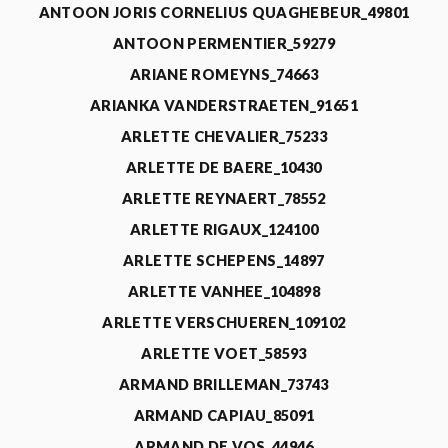
ANTOON JORIS CORNELIUS QUAGHEBEUR_49801
ANTOON PERMENTIER_59279
ARIANE ROMEYNS_74663
ARIANKA VANDERSTRAETEN_91651
ARLETTE CHEVALIER_75233
ARLETTE DE BAERE_10430
ARLETTE REYNAERT_78552
ARLETTE RIGAUX_124100
ARLETTE SCHEPENS_14897
ARLETTE VANHEE_104898
ARLETTE VERSCHUEREN_109102
ARLETTE VOET_58593
ARMAND BRILLEMAN_73743
ARMAND CAPIAU_85091
ARMAND DE VOS_44946