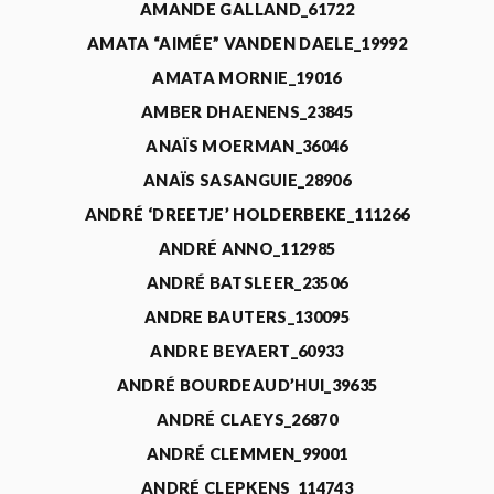
AMANDE GALLAND_61722
AMATA “AIMÉE” VANDEN DAELE_19992
AMATA MORNIE_19016
AMBER DHAENENS_23845
ANAÏS MOERMAN_36046
ANAÏS SASANGUIE_28906
ANDRÉ ‘DREETJE’ HOLDERBEKE_111266
ANDRÉ ANNO_112985
ANDRÉ BATSLEER_23506
ANDRE BAUTERS_130095
ANDRE BEYAERT_60933
ANDRÉ BOURDEAUD’HUI_39635
ANDRÉ CLAEYS_26870
ANDRÉ CLEMMEN_99001
ANDRÉ CLEPKENS_114743