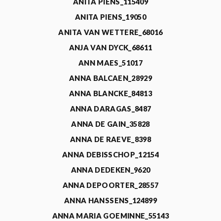
ANITA PIENS_115409
ANITA PIENS_19050
ANITA VAN WETTERE_68016
ANJA VAN DYCK_68611
ANN MAES_51017
ANNA BALCAEN_28929
ANNA BLANCKE_84813
ANNA DARAGAS_8487
ANNA DE GAIN_35828
ANNA DE RAEVE_8398
ANNA DEBISSCHOP_12154
ANNA DEDEKEN_9620
ANNA DEPOORTER_28557
ANNA HANSSENS_124899
ANNA MARIA GOEMINNE_55143