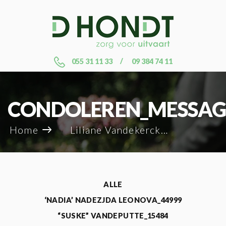
055 31 11 33
09 384 74 11
CONDOLEREN_MESSAG
Home
Liliane Vandekerckhove_15247
ALLE
‘NADIA’ NADEZJDA LEONOVA_44999
“SUSKE” VANDEPUTTE_15484