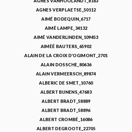
AGNÈS VANHOOLANDT_8163
AGNES VERPLAETSE_50112
AIMÉ BODEQUIN_6717
AIMÉ LAMPE_34132
AIMÉ VANDERLINDEN_109453
AIMÉÉ BAUTERS_65902
ALAIN DE LA CROIX D'OGIMONT_2701
ALAIN DOSSCHE_80636
ALAIN VERMEERSCH_89874
ALBERIC DE SMET_10760
ALBERT BIJNENS_47683
ALBERT BRADT_58889
ALBERT BRADT_58896
ALBERT CROMBÉ_16086
ALBERT DEGROOTE_22705