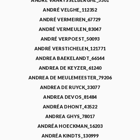
ANDRÉ VANRYSSELBERGHE_5301
ANDRÉ VELGHE_112352
ANDRÉ VERMEIREN_67729
ANDRÉ VERMEULEN_83047
ANDRÉ VERPOEST_50093
ANDRÉ VERSTICHELEN_121771
ANDREA BAEKELANDT_66144
ANDREA DE KEYZER_61240
ANDREA DE MEULEMEESTER_79206
ANDREA DE RUYCK_33077
ANDREA DEVOS_81484
ANDRÉA DHONT_43522
ANDREA GHYS_78017
ANDRÉA HOECKMAN_16203
ANDRÉA KINDTS_130999