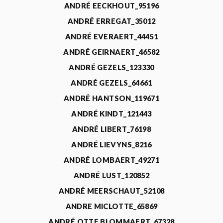
ANDRÉ EECKHOUT_95196
ANDRÉ ERREGAT_35012
ANDRÉ EVERAERT_44451
ANDRÉ GEIRNAERT_46582
ANDRÉ GEZELS_123330
ANDRÉ GEZELS_64661
ANDRÉ HANTSON_119671
ANDRÉ KINDT_121443
ANDRÉ LIBERT_76198
ANDRÉ LIEVYNS_8216
ANDRÉ LOMBAERT_49271
ANDRÉ LUST_120852
ANDRÉ MEERSCHAUT_52108
ANDRE MICLOTTE_65869
ANDRÉ OTTE BLOMMAERT_67328