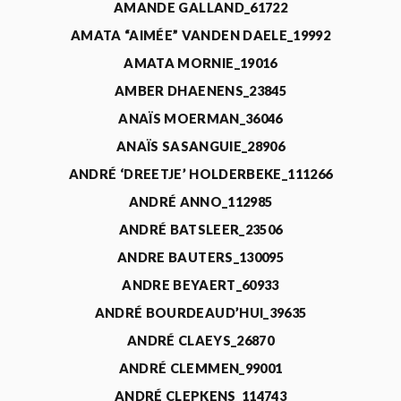
AMANDE GALLAND_61722
AMATA “AIMÉE” VANDEN DAELE_19992
AMATA MORNIE_19016
AMBER DHAENENS_23845
ANAÏS MOERMAN_36046
ANAÏS SASANGUIE_28906
ANDRÉ ‘DREETJE’ HOLDERBEKE_111266
ANDRÉ ANNO_112985
ANDRÉ BATSLEER_23506
ANDRE BAUTERS_130095
ANDRE BEYAERT_60933
ANDRÉ BOURDEAUD’HUI_39635
ANDRÉ CLAEYS_26870
ANDRÉ CLEMMEN_99001
ANDRÉ CLEPKENS_114743