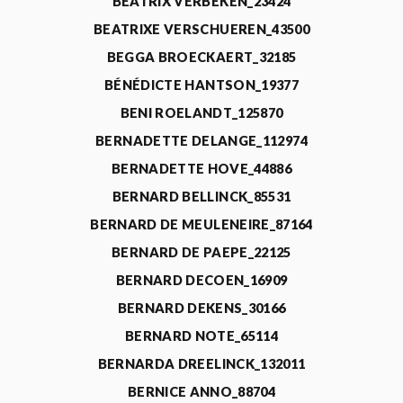
BEATRIX VERBEKEN_23424
BEATRIXE VERSCHUEREN_43500
BEGGA BROECKAERT_32185
BÉNÉDICTE HANTSON_19377
BENI ROELANDT_125870
BERNADETTE DELANGE_112974
BERNADETTE HOVE_44886
BERNARD BELLINCK_85531
BERNARD DE MEULENEIRE_87164
BERNARD DE PAEPE_22125
BERNARD DECOEN_16909
BERNARD DEKENS_30166
BERNARD NOTE_65114
BERNARDA DREELINCK_132011
BERNICE ANNO_88704