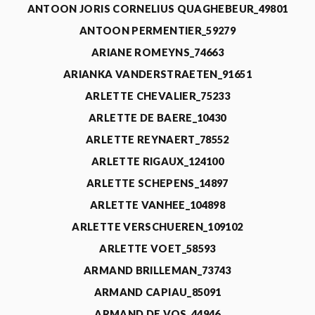
ANTOON JORIS CORNELIUS QUAGHEBEUR_49801
ANTOON PERMENTIER_59279
ARIANE ROMEYNS_74663
ARIANKA VANDERSTRAETEN_91651
ARLETTE CHEVALIER_75233
ARLETTE DE BAERE_10430
ARLETTE REYNAERT_78552
ARLETTE RIGAUX_124100
ARLETTE SCHEPENS_14897
ARLETTE VANHEE_104898
ARLETTE VERSCHUEREN_109102
ARLETTE VOET_58593
ARMAND BRILLEMAN_73743
ARMAND CAPIAU_85091
ARMAND DE VOS_44946