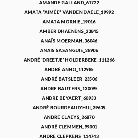
AMANDE GALLAND_61722
AMATA “AIMÉE” VANDEN DAELE_19992
AMATA MORNIE_19016
AMBER DHAENENS_23845
ANAÏS MOERMAN_36046
ANAÏS SASANGUIE_28906
ANDRÉ ‘DREETJE’ HOLDERBEKE_111266
ANDRÉ ANNO_112985
ANDRÉ BATSLEER_23506
ANDRE BAUTERS_130095
ANDRE BEYAERT_60933
ANDRÉ BOURDEAUD’HUI_39635
ANDRÉ CLAEYS_26870
ANDRÉ CLEMMEN_99001
ANDRÉ CLEPKENS_114743