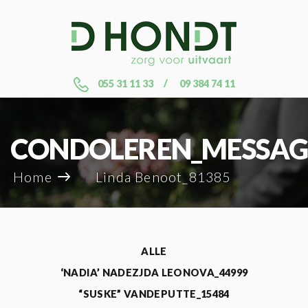
055 31 11 33
09 384 74 11
CONDOLEREN_MESSAG
Home
Linda Benoot_81385
ALLE
‘NADIA’ NADEZJDA LEONOVA_44999
“SUSKE” VANDEPUTTE_15484