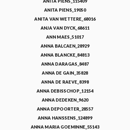
ANITA PIENS_115409
ANITA PIENS_19050
ANITA VAN WETTERE_68016
ANJA VAN DYCK_68611
ANN MAES_51017
ANNA BALCAEN_28929
ANNA BLANCKE_84813
ANNA DARAGAS_8487
ANNA DE GAIN_35828
ANNA DE RAEVE_8398
ANNA DEBISSCHOP_12154
ANNA DEDEKEN_9620
ANNA DEPOORTER_28557
ANNA HANSSENS_124899
ANNA MARIA GOEMINNE_55143