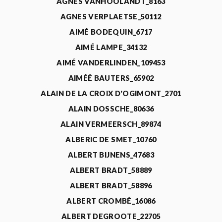
AGNÈS VANHOOLANDT_8163
AGNES VERPLAETSE_50112
AIMÉ BODEQUIN_6717
AIMÉ LAMPE_34132
AIMÉ VANDERLINDEN_109453
AIMÉÉ BAUTERS_65902
ALAIN DE LA CROIX D'OGIMONT_2701
ALAIN DOSSCHE_80636
ALAIN VERMEERSCH_89874
ALBERIC DE SMET_10760
ALBERT BIJNENS_47683
ALBERT BRADT_58889
ALBERT BRADT_58896
ALBERT CROMBÉ_16086
ALBERT DEGROOTE_22705