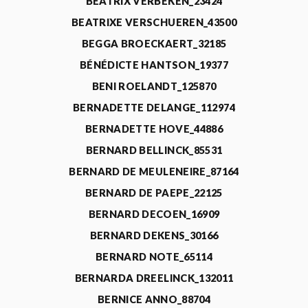
BEATRIX VERBEKEN_23424
BEATRIXE VERSCHUEREN_43500
BEGGA BROECKAERT_32185
BÉNÉDICTE HANTSON_19377
BENI ROELANDT_125870
BERNADETTE DELANGE_112974
BERNADETTE HOVE_44886
BERNARD BELLINCK_85531
BERNARD DE MEULENEIRE_87164
BERNARD DE PAEPE_22125
BERNARD DECOEN_16909
BERNARD DEKENS_30166
BERNARD NOTE_65114
BERNARDA DREELINCK_132011
BERNICE ANNO_88704