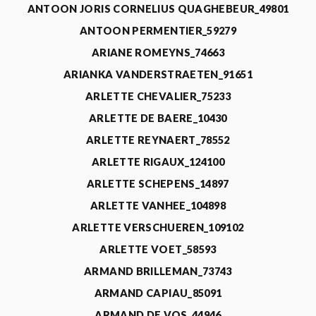
ANTOON JORIS CORNELIUS QUAGHEBEUR_49801
ANTOON PERMENTIER_59279
ARIANE ROMEYNS_74663
ARIANKA VANDERSTRAETEN_91651
ARLETTE CHEVALIER_75233
ARLETTE DE BAERE_10430
ARLETTE REYNAERT_78552
ARLETTE RIGAUX_124100
ARLETTE SCHEPENS_14897
ARLETTE VANHEE_104898
ARLETTE VERSCHUEREN_109102
ARLETTE VOET_58593
ARMAND BRILLEMAN_73743
ARMAND CAPIAU_85091
ARMAND DE VOS_44946