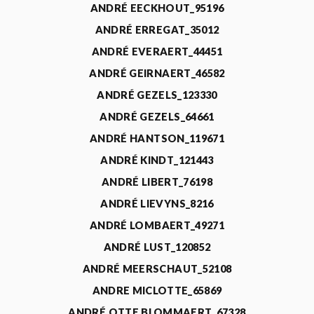
ANDRÉ EECKHOUT_95196
ANDRÉ ERREGAT_35012
ANDRÉ EVERAERT_44451
ANDRÉ GEIRNAERT_46582
ANDRÉ GEZELS_123330
ANDRÉ GEZELS_64661
ANDRÉ HANTSON_119671
ANDRÉ KINDT_121443
ANDRÉ LIBERT_76198
ANDRÉ LIEVYNS_8216
ANDRÉ LOMBAERT_49271
ANDRÉ LUST_120852
ANDRÉ MEERSCHAUT_52108
ANDRE MICLOTTE_65869
ANDRÉ OTTE BLOMMAERT_67328