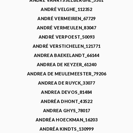
ANDRÉ VANRYSSELBERGHE_5301
ANDRÉ VELGHE_112352
ANDRÉ VERMEIREN_67729
ANDRÉ VERMEULEN_83047
ANDRÉ VERPOEST_50093
ANDRÉ VERSTICHELEN_121771
ANDREA BAEKELANDT_66144
ANDREA DE KEYZER_61240
ANDREA DE MEULEMEESTER_79206
ANDREA DE RUYCK_33077
ANDREA DEVOS_81484
ANDRÉA DHONT_43522
ANDREA GHYS_78017
ANDRÉA HOECKMAN_16203
ANDRÉA KINDTS_130999