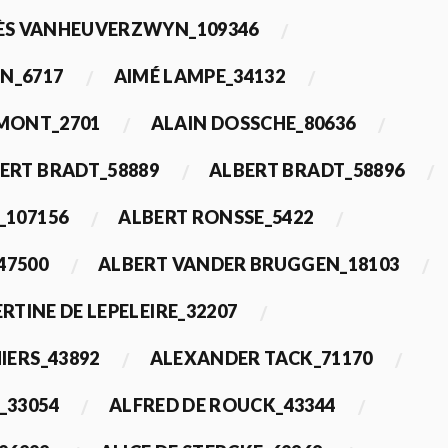
ÈS VANHEUVERZWYN_109346
N_6717
AIMÉ LAMPE_34132
IMONT_2701
ALAIN DOSSCHE_80636
ERT BRADT_58889
ALBERT BRADT_58896
_107156
ALBERT RONSSE_5422
47500
ALBERT VANDER BRUGGEN_18103
RTINE DE LEPELEIRE_32207
IERS_43892
ALEXANDER TACK_71170
_33054
ALFRED DE ROUCK_43344