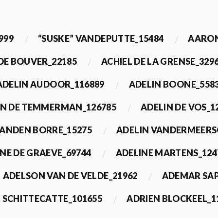
999
“SUSKE” VANDEPUTTE_15484
AARON
 DE BOUVER_22185
ACHIEL DE LA GRENSE_329
ADELIN AUDOOR_116889
ADELIN BOONE_558
IN DE TEMMERMAN_126785
ADELIN DE VOS_1
VANDEN BORRE_15275
ADELIN VANDERMEERS
NE DE GRAEVE_69744
ADELINE MARTENS_124
ADELSON VAN DE VELDE_21962
ADEMAR SAP
 SCHITTECATTE_101655
ADRIEN BLOCKEEL_1