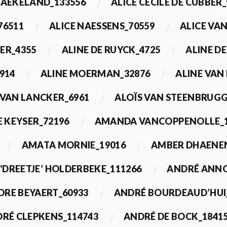
BAEKELAND_133556
ALICE CECILE DE CUBBER_
76511
ALICE NAESSENS_70559
ALICE VAN
ER_4355
ALINE DE RUYCK_4725
ALINE D
914
ALINE MOERMAN_32876
ALINE VAN
 VAN LANCKER_6961
ALOÏS VAN STEENBRUGG
 KEYSER_72196
AMANDA VANCOPPENOLLE_1
AMATA MORNIE_19016
AMBER DHAENEN
‘DREETJE’ HOLDERBEKE_111266
ANDRÉ ANNO
DRE BEYAERT_60933
ANDRÉ BOURDEAUD’HUI
RÉ CLEPKENS_114743
ANDRÉ DE BOCK_1841