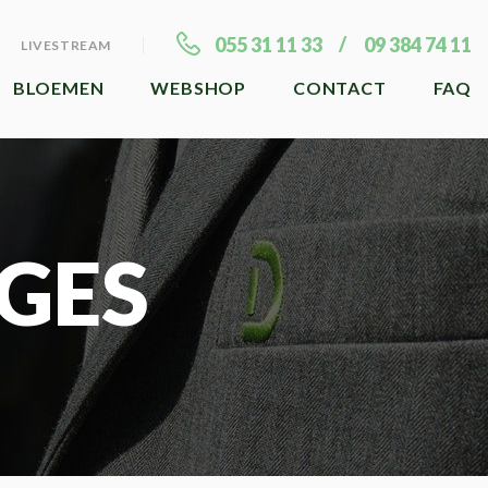
055 31 11 33
09 384 74 11
LIVESTREAM
BLOEMEN
WEBSHOP
CONTACT
FAQ
GES