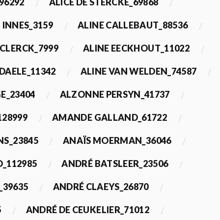
96292
ALICE DE STERCKE_69868
 INNES_3159
ALINE CALLEBAUT_88536
ECLERCK_7999
ALINE EECKHOUT_11022
 DAELE_11342
ALINE VAN WELDEN_74587
E_23404
ALZONNE PERSYN_41737
28999
AMANDE GALLAND_61722
S_23845
ANAÏS MOERMAN_36046
_112985
ANDRÉ BATSLEER_23506
_39635
ANDRÉ CLAEYS_26870
5
ANDRÉ DE CEUKELIER_71012