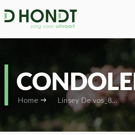
CONDOLE
Home
Linsey De vos_81959