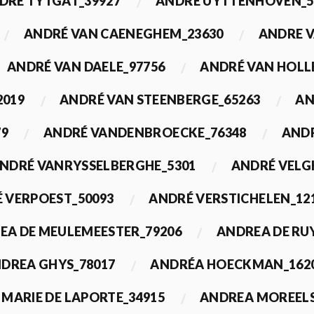
DRÉ TYTGAT_39927
ANDRÉ UYTTENHOVEN_5
ANDRÉ VAN CAENEGHEM_23630
ANDRE 
ANDRÉ VAN DAELE_97756
ANDRÉ VAN HOLL
2019
ANDRÉ VAN STEENBERGE_65263
AN
79
ANDRÉ VANDENBROECKE_76348
ANDR
NDRÉ VANRYSSELBERGHE_5301
ANDRÉ VELG
 VERPOEST_50093
ANDRÉ VERSTICHELEN_12
EA DE MEULEMEESTER_79206
ANDREA DE RU
DREA GHYS_78017
ANDRÉA HOECKMAN_162
MARIE DE LAPORTE_34915
ANDREA MOREELS