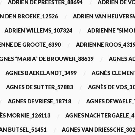
ADRIEN DE PREESTER_88694
ADRIEN DE V
N DEN BROEKE_12526
ADRIEN VAN HEUVERS
ADRIEN WILLEMS_107324
ADRIENNE “SIMO
ENNE DE GROOTE_6390
ADRIENNE ROOS_431
GNES “MARIA” DE BROUWER_88639
AGNES A
AGNES BAEKELANDT_3499
AGNÈS CLEMEN
AGNES DE SUTTER_57883
AGNÈS DE VOS_3
AGNES DEVRIESE_18718
AGNES DEWAELE_
ÈS MORNIE_126113
AGNES NACHTERGAELE_4
AN BUTSEL_51451
AGNES VAN DRIESSCHE_30