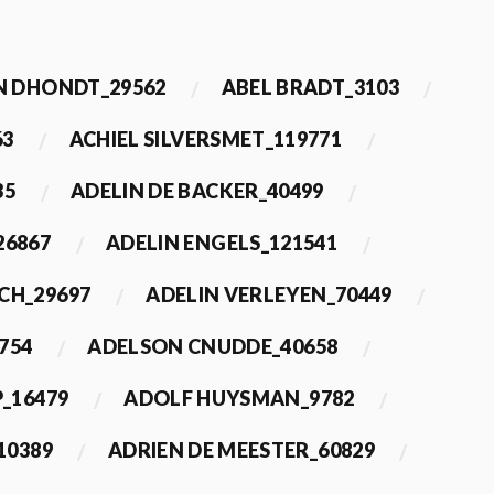
 DHONDT_29562
ABEL BRADT_3103
63
ACHIEL SILVERSMET_119771
35
ADELIN DE BACKER_40499
26867
ADELIN ENGELS_121541
CH_29697
ADELIN VERLEYEN_70449
754
ADELSON CNUDDE_40658
_16479
ADOLF HUYSMAN_9782
10389
ADRIEN DE MEESTER_60829