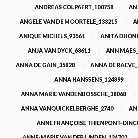
ANDREAS COLPAERT_100758
AN
ANGELE VAN DE MOORTELE_133215
A
ANIQUE MICHELS_93561
ANITA DHON
ANJA VAN DYCK_68611
ANN MAES_
ANNA DE GAIN_35828
ANNA DE RAEVE_
ANNA HANSSENS_124899
ANNA MARIE VANDENBOSSCHE_38068
ANNA VANQUICKELBERGHE_2740
AN
ANNE FRANÇOISE THIENPONT-DINC
ANNE-MARIE VAN DER LINDEN_124702