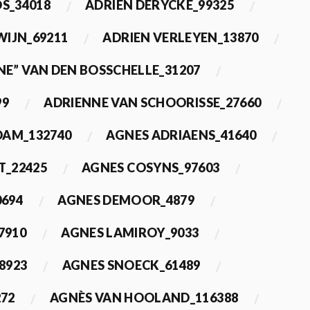
OS_34018
ADRIEN DERYCKE_99325
WIJN_69211
ADRIEN VERLEYEN_13870
NE” VAN DEN BOSSCHELLE_31207
99
ADRIENNE VAN SCHOORISSE_27660
DAM_132740
AGNES ADRIAENS_41640
T_22425
AGNES COSYNS_97603
0694
AGNES DEMOOR_4879
7910
AGNES LAMIROY_9033
8923
AGNES SNOECK_61489
272
AGNÈS VAN HOOLAND_116388