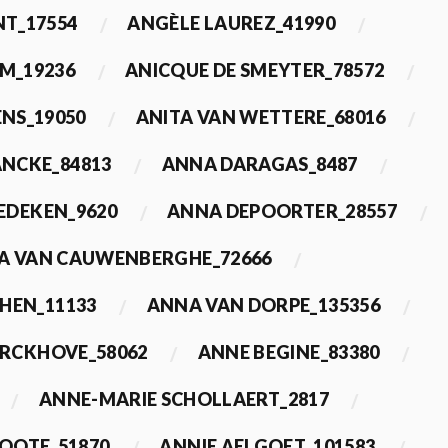
T_17554
ANGÈLE LAUREZ_41990
M_19236
ANICQUE DE SMEYTER_78572
ENS_19050
ANITA VAN WETTERE_68016
NCKE_84813
ANNA DARAGAS_8487
EDEKEN_9620
ANNA DEPOORTER_28557
A VAN CAUWENBERGHE_72666
HEN_11133
ANNA VAN DORPE_135356
ERCKHOVE_58062
ANNE BEGINE_83380
ANNE-MARIE SCHOLLAERT_2817
ROOTE_51870
ANNIE AELGOET_101583