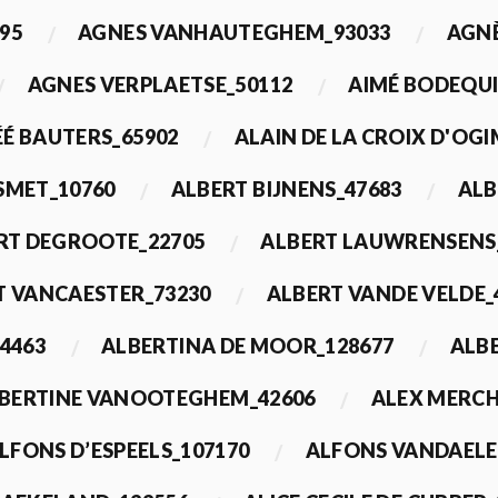
95
AGNES VANHAUTEGHEM_93033
AGN
AGNES VERPLAETSE_50112
AIMÉ BODEQUI
É BAUTERS_65902
ALAIN DE LA CROIX D'OG
 SMET_10760
ALBERT BIJNENS_47683
ALB
RT DEGROOTE_22705
ALBERT LAUWRENSENS
T VANCAESTER_73230
ALBERT VANDE VELDE_
4463
ALBERTINA DE MOOR_128677
ALBE
BERTINE VANOOTEGHEM_42606
ALEX MERCH
LFONS D’ESPEELS_107170
ALFONS VANDAELE