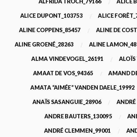
ALFRIDA TROCH_79166
ALICE 
ALICE DUPONT_103753
ALICE FORÊT_
ALINE COPPENS_85457
ALINE DE COST
ALINE GROENÉ_28263
ALINE LAMON_48
ALMA VINDEVOGEL_26191
ALOÏS
AMAAT DE VOS_94365
AMAND DE
AMATA “AIMÉE” VANDEN DAELE_19992
ANAÏS SASANGUIE_28906
ANDRÉ 
ANDRE BAUTERS_130095
AN
ANDRÉ CLEMMEN_99001
AND