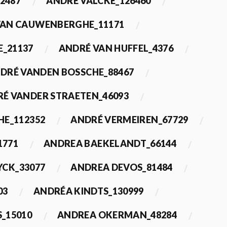
2487
ANDRÉ VALCKE_126460
VAN CAUWENBERGHE_11171
E_21137
ANDRÉ VAN HUFFEL_4376
DRÉ VANDEN BOSSCHE_88467
É VANDER STRAETEN_46093
HE_112352
ANDRÉ VERMEIREN_67729
1771
ANDREA BAEKELANDT_66144
YCK_33077
ANDREA DEVOS_81484
03
ANDRÉA KINDTS_130999
_15010
ANDREA OKERMAN_48284