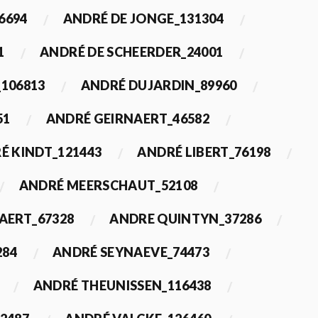
6694
ANDRÉ DE JONGE_131304
1
ANDRÉ DE SCHEERDER_24001
_106813
ANDRÉ DUJARDIN_89960
51
ANDRÉ GEIRNAERT_46582
É KINDT_121443
ANDRÉ LIBERT_76198
ANDRÉ MEERSCHAUT_52108
ERT_67328
ANDRE QUINTYN_37286
284
ANDRÉ SEYNAEVE_74473
ANDRÉ THEUNISSEN_116438