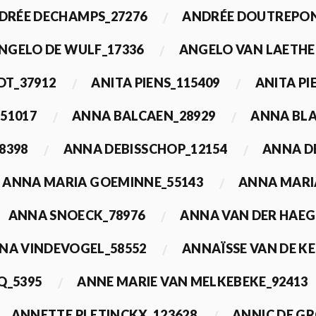
DRÉE DECHAMPS_27276
ANDRÉE DOUTREPON
NGELO DE WULF_17336
ANGELO VAN LAETHE
DT_37912
ANITA PIENS_115409
ANITA PI
51017
ANNA BALCAEN_28929
ANNA BLA
8398
ANNA DEBISSCHOP_12154
ANNA D
ANNA MARIA GOEMINNE_55143
ANNA MARI
ANNA SNOECK_78976
ANNA VAN DER HAEG
NA VINDEVOGEL_58552
ANNAÏSSE VAN DE K
Q_5395
ANNE MARIE VAN MELKEBEKE_92413
ANNETTE PLETINCKX_123628
ANNIC DE G