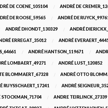
DRÉ DE COENE_105104
ANDRÉ DE CREMER_12
DRÉ DE ROOSE_59565
ANDRÉ DE RUYCK_9976
ANDRÉ DHONDT_130329
ANDRÉ DIERICKX
NDRÉ ERREGAT_35012
ANDRÉ EVERAERT_444
S_64661
ANDRÉ HANTSON_119671
ANDR
RÉ LOMBAERT_49271
ANDRÉ LUST_120852
TE BLOMMAERT_67328
ANDRÉ OTTO BLOMMA
É RUYSSCHAERT_17241
ANDRÉ SEIGNEUR_35
 STOCKMAN_71704
ANDRE TEIRLINCK_27339