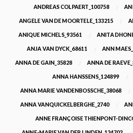
ANDREAS COLPAERT_100758
AN
ANGELE VAN DE MOORTELE_133215
A
ANIQUE MICHELS_93561
ANITA DHON
ANJA VAN DYCK_68611
ANN MAES_
ANNA DE GAIN_35828
ANNA DE RAEVE_
ANNA HANSSENS_124899
ANNA MARIE VANDENBOSSCHE_38068
ANNA VANQUICKELBERGHE_2740
AN
ANNE FRANÇOISE THIENPONT-DINC
ANNE-MARIE VAN DER LINDEN_124702