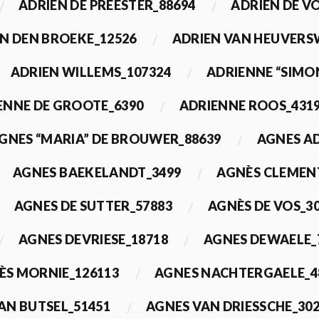
ADRIEN DE PREESTER_88694
ADRIEN DE V
N DEN BROEKE_12526
ADRIEN VAN HEUVERS
ADRIEN WILLEMS_107324
ADRIENNE “SIMO
ENNE DE GROOTE_6390
ADRIENNE ROOS_431
GNES “MARIA” DE BROUWER_88639
AGNES A
AGNES BAEKELANDT_3499
AGNÈS CLEMEN
AGNES DE SUTTER_57883
AGNÈS DE VOS_3
AGNES DEVRIESE_18718
AGNES DEWAELE_
ÈS MORNIE_126113
AGNES NACHTERGAELE_4
AN BUTSEL_51451
AGNES VAN DRIESSCHE_30