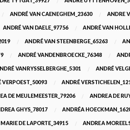
DRÉ TYTGAT_39927
ANDRÉ UYTTENHOVEN_5
ANDRÉ VAN CAENEGHEM_23630
ANDRE 
ANDRÉ VAN DAELE_97756
ANDRÉ VAN HOLL
2019
ANDRÉ VAN STEENBERGE_65263
AN
79
ANDRÉ VANDENBROECKE_76348
ANDR
NDRÉ VANRYSSELBERGHE_5301
ANDRÉ VELG
 VERPOEST_50093
ANDRÉ VERSTICHELEN_12
EA DE MEULEMEESTER_79206
ANDREA DE RU
DREA GHYS_78017
ANDRÉA HOECKMAN_162
MARIE DE LAPORTE_34915
ANDREA MOREELS