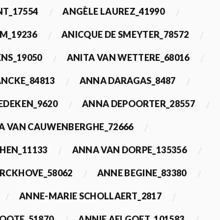
T_17554
ANGÈLE LAUREZ_41990
M_19236
ANICQUE DE SMEYTER_78572
ENS_19050
ANITA VAN WETTERE_68016
NCKE_84813
ANNA DARAGAS_8487
EDEKEN_9620
ANNA DEPOORTER_28557
A VAN CAUWENBERGHE_72666
HEN_11133
ANNA VAN DORPE_135356
ERCKHOVE_58062
ANNE BEGINE_83380
ANNE-MARIE SCHOLLAERT_2817
ROOTE_51870
ANNIE AELGOET_101583