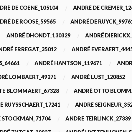
DRÉ DE COENE_105104
ANDRÉ DE CREMER_12
DRÉ DE ROOSE_59565
ANDRÉ DE RUYCK_9976
ANDRÉ DHONDT_130329
ANDRÉ DIERICKX
NDRÉ ERREGAT_35012
ANDRÉ EVERAERT_444
S_64661
ANDRÉ HANTSON_119671
ANDR
RÉ LOMBAERT_49271
ANDRÉ LUST_120852
TE BLOMMAERT_67328
ANDRÉ OTTO BLOMMA
É RUYSSCHAERT_17241
ANDRÉ SEIGNEUR_35
 STOCKMAN_71704
ANDRE TEIRLINCK_27339