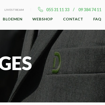
055 31 11 33
09 384 74 11
LIVESTREAM
BLOEMEN
WEBSHOP
CONTACT
FAQ
GES