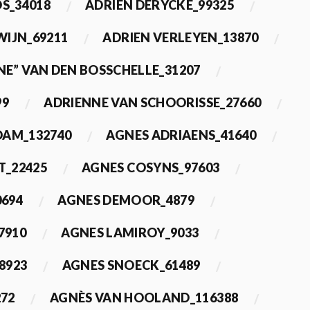
OS_34018
ADRIEN DERYCKE_99325
WIJN_69211
ADRIEN VERLEYEN_13870
NE” VAN DEN BOSSCHELLE_31207
99
ADRIENNE VAN SCHOORISSE_27660
DAM_132740
AGNES ADRIAENS_41640
T_22425
AGNES COSYNS_97603
0694
AGNES DEMOOR_4879
7910
AGNES LAMIROY_9033
8923
AGNES SNOECK_61489
272
AGNÈS VAN HOOLAND_116388