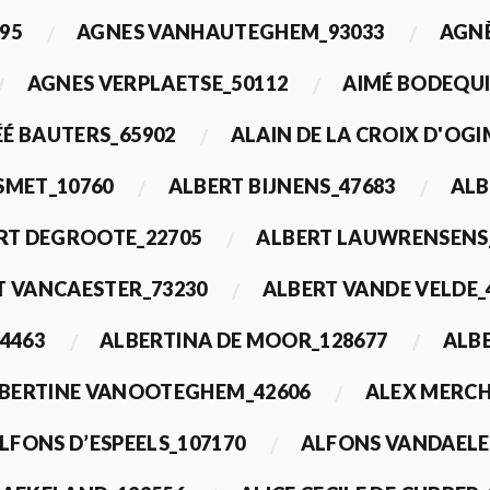
95
AGNES VANHAUTEGHEM_93033
AGN
AGNES VERPLAETSE_50112
AIMÉ BODEQUI
É BAUTERS_65902
ALAIN DE LA CROIX D'OG
 SMET_10760
ALBERT BIJNENS_47683
ALB
RT DEGROOTE_22705
ALBERT LAUWRENSENS
T VANCAESTER_73230
ALBERT VANDE VELDE_
4463
ALBERTINA DE MOOR_128677
ALBE
BERTINE VANOOTEGHEM_42606
ALEX MERCH
LFONS D’ESPEELS_107170
ALFONS VANDAELE