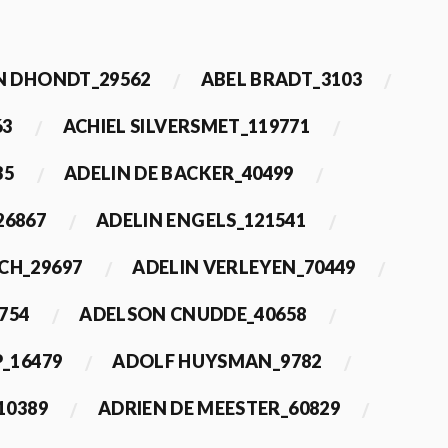
 DHONDT_29562
ABEL BRADT_3103
63
ACHIEL SILVERSMET_119771
35
ADELIN DE BACKER_40499
26867
ADELIN ENGELS_121541
CH_29697
ADELIN VERLEYEN_70449
754
ADELSON CNUDDE_40658
_16479
ADOLF HUYSMAN_9782
10389
ADRIEN DE MEESTER_60829