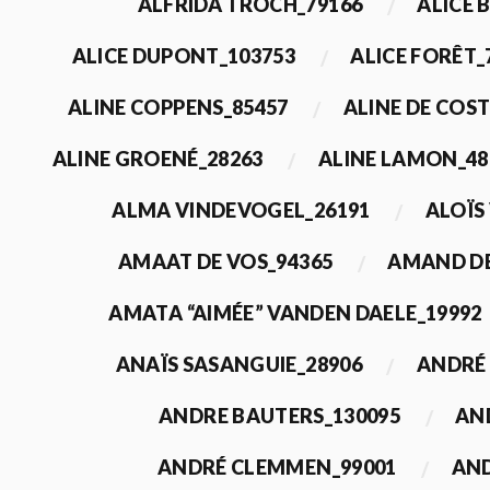
ALFRIDA TROCH_79166
ALICE 
ALICE DUPONT_103753
ALICE FORÊT_
ALINE COPPENS_85457
ALINE DE COST
ALINE GROENÉ_28263
ALINE LAMON_48
ALMA VINDEVOGEL_26191
ALOÏS
AMAAT DE VOS_94365
AMAND DE
AMATA “AIMÉE” VANDEN DAELE_19992
ANAÏS SASANGUIE_28906
ANDRÉ 
ANDRE BAUTERS_130095
AN
ANDRÉ CLEMMEN_99001
AND