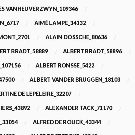
ÈS VANHEUVERZWYN_109346
N_6717
AIMÉ LAMPE_34132
IMONT_2701
ALAIN DOSSCHE_80636
ERT BRADT_58889
ALBERT BRADT_58896
_107156
ALBERT RONSSE_5422
47500
ALBERT VANDER BRUGGEN_18103
RTINE DE LEPELEIRE_32207
IERS_43892
ALEXANDER TACK_71170
_33054
ALFRED DE ROUCK_43344