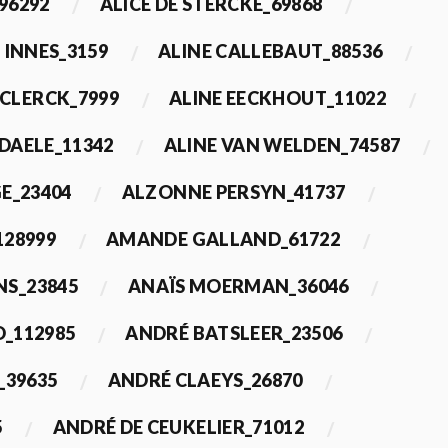
96292
ALICE DE STERCKE_69868
 INNES_3159
ALINE CALLEBAUT_88536
ECLERCK_7999
ALINE EECKHOUT_11022
 DAELE_11342
ALINE VAN WELDEN_74587
E_23404
ALZONNE PERSYN_41737
28999
AMANDE GALLAND_61722
S_23845
ANAÏS MOERMAN_36046
_112985
ANDRÉ BATSLEER_23506
_39635
ANDRÉ CLAEYS_26870
5
ANDRÉ DE CEUKELIER_71012