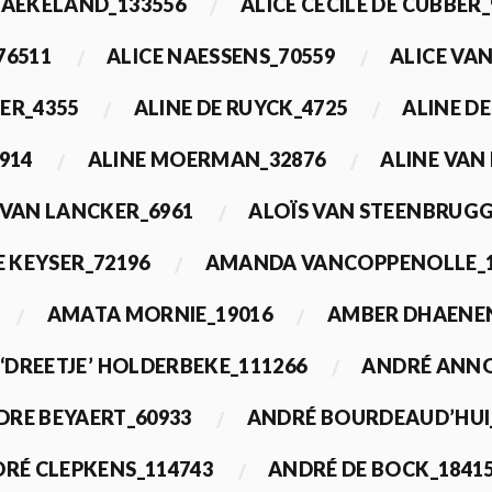
BAEKELAND_133556
ALICE CECILE DE CUBBER_
76511
ALICE NAESSENS_70559
ALICE VAN
ER_4355
ALINE DE RUYCK_4725
ALINE D
914
ALINE MOERMAN_32876
ALINE VAN
 VAN LANCKER_6961
ALOÏS VAN STEENBRUGG
 KEYSER_72196
AMANDA VANCOPPENOLLE_1
AMATA MORNIE_19016
AMBER DHAENEN
‘DREETJE’ HOLDERBEKE_111266
ANDRÉ ANNO
DRE BEYAERT_60933
ANDRÉ BOURDEAUD’HUI
RÉ CLEPKENS_114743
ANDRÉ DE BOCK_1841