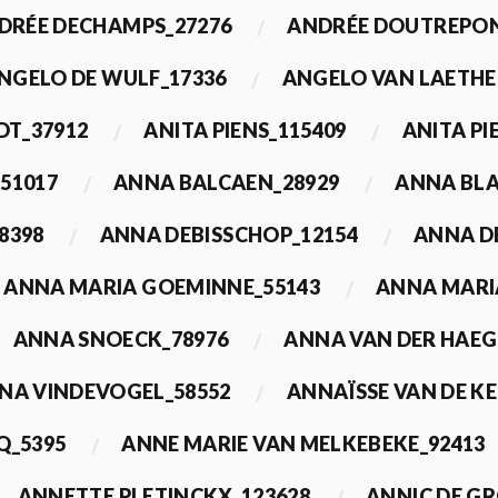
DRÉE DECHAMPS_27276
ANDRÉE DOUTREPON
NGELO DE WULF_17336
ANGELO VAN LAETHE
DT_37912
ANITA PIENS_115409
ANITA PI
51017
ANNA BALCAEN_28929
ANNA BLA
8398
ANNA DEBISSCHOP_12154
ANNA D
ANNA MARIA GOEMINNE_55143
ANNA MARI
ANNA SNOECK_78976
ANNA VAN DER HAEG
NA VINDEVOGEL_58552
ANNAÏSSE VAN DE K
Q_5395
ANNE MARIE VAN MELKEBEKE_92413
ANNETTE PLETINCKX_123628
ANNIC DE G