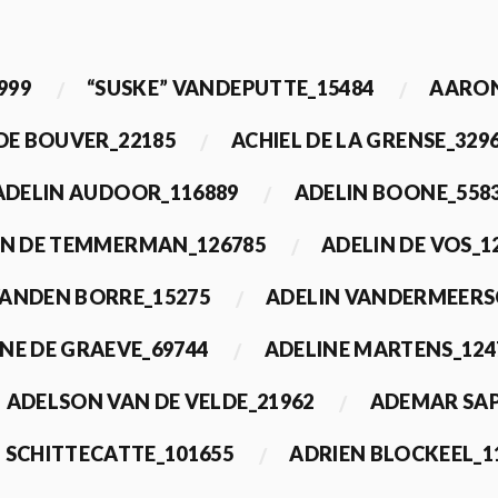
999
“SUSKE” VANDEPUTTE_15484
AARON
 DE BOUVER_22185
ACHIEL DE LA GRENSE_329
ADELIN AUDOOR_116889
ADELIN BOONE_558
IN DE TEMMERMAN_126785
ADELIN DE VOS_1
VANDEN BORRE_15275
ADELIN VANDERMEERS
NE DE GRAEVE_69744
ADELINE MARTENS_124
ADELSON VAN DE VELDE_21962
ADEMAR SAP
 SCHITTECATTE_101655
ADRIEN BLOCKEEL_1