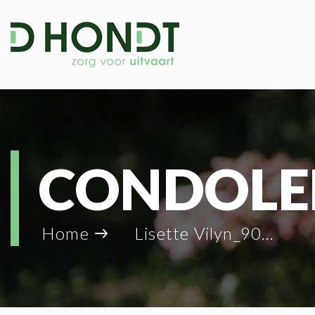
CONDOLE
Home
Lisette Vilyn_90743