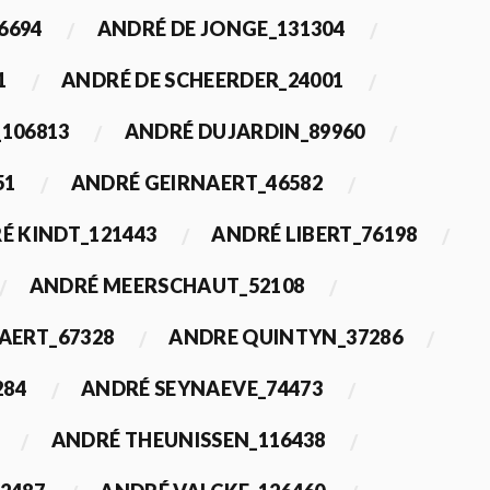
6694
ANDRÉ DE JONGE_131304
1
ANDRÉ DE SCHEERDER_24001
_106813
ANDRÉ DUJARDIN_89960
51
ANDRÉ GEIRNAERT_46582
É KINDT_121443
ANDRÉ LIBERT_76198
ANDRÉ MEERSCHAUT_52108
ERT_67328
ANDRE QUINTYN_37286
284
ANDRÉ SEYNAEVE_74473
ANDRÉ THEUNISSEN_116438