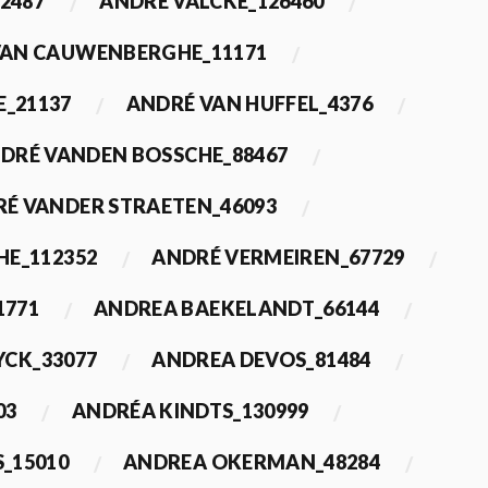
2487
ANDRÉ VALCKE_126460
VAN CAUWENBERGHE_11171
E_21137
ANDRÉ VAN HUFFEL_4376
DRÉ VANDEN BOSSCHE_88467
É VANDER STRAETEN_46093
HE_112352
ANDRÉ VERMEIREN_67729
1771
ANDREA BAEKELANDT_66144
YCK_33077
ANDREA DEVOS_81484
03
ANDRÉA KINDTS_130999
_15010
ANDREA OKERMAN_48284