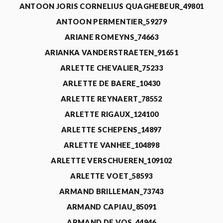
ANTOON JORIS CORNELIUS QUAGHEBEUR_49801
ANTOON PERMENTIER_59279
ARIANE ROMEYNS_74663
ARIANKA VANDERSTRAETEN_91651
ARLETTE CHEVALIER_75233
ARLETTE DE BAERE_10430
ARLETTE REYNAERT_78552
ARLETTE RIGAUX_124100
ARLETTE SCHEPENS_14897
ARLETTE VANHEE_104898
ARLETTE VERSCHUEREN_109102
ARLETTE VOET_58593
ARMAND BRILLEMAN_73743
ARMAND CAPIAU_85091
ARMAND DE VOS_44946