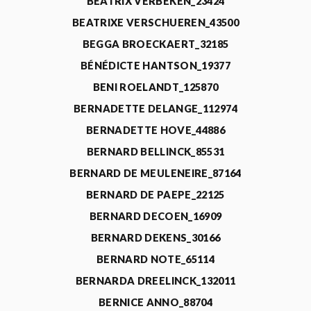
BEATRIX VERBEKEN_23424
BEATRIXE VERSCHUEREN_43500
BEGGA BROECKAERT_32185
BÉNÉDICTE HANTSON_19377
BENI ROELANDT_125870
BERNADETTE DELANGE_112974
BERNADETTE HOVE_44886
BERNARD BELLINCK_85531
BERNARD DE MEULENEIRE_87164
BERNARD DE PAEPE_22125
BERNARD DECOEN_16909
BERNARD DEKENS_30166
BERNARD NOTE_65114
BERNARDA DREELINCK_132011
BERNICE ANNO_88704