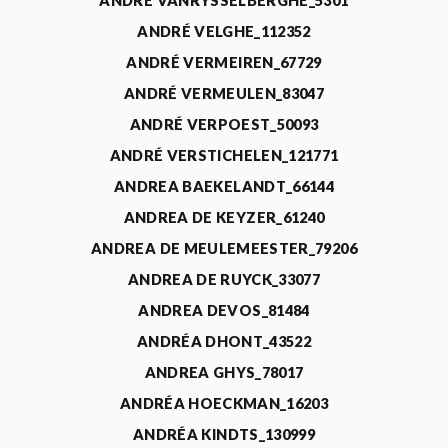
ANDRÉ VANRYSSELBERGHE_5301
ANDRÉ VELGHE_112352
ANDRÉ VERMEIREN_67729
ANDRÉ VERMEULEN_83047
ANDRÉ VERPOEST_50093
ANDRÉ VERSTICHELEN_121771
ANDREA BAEKELANDT_66144
ANDREA DE KEYZER_61240
ANDREA DE MEULEMEESTER_79206
ANDREA DE RUYCK_33077
ANDREA DEVOS_81484
ANDRÉA DHONT_43522
ANDREA GHYS_78017
ANDRÉA HOECKMAN_16203
ANDRÉA KINDTS_130999