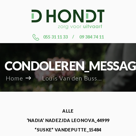
055 31 11 33
09 384 74 11
CONDOLEREN_MESSAG
Home
Louis Van den Bussche_7285
ALLE
‘NADIA’ NADEZJDA LEONOVA_44999
“SUSKE” VANDEPUTTE_15484