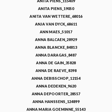
ANITA PIENS_115409
ANITA PIENS_19050
ANITA VAN WETTERE_68016
ANJA VAN DYCK_68611
ANN MAES_51017
ANNA BALCAEN_28929
ANNA BLANCKE_84813
ANNA DARAGAS_8487
ANNA DE GAIN_35828
ANNA DE RAEVE_8398
ANNA DEBISSCHOP_12154
ANNA DEDEKEN_9620
ANNA DEPOORTER_28557
ANNA HANSSENS_124899
ANNA MARIA GOEMINNE_55143