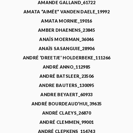
AMANDE GALLAND_61722
AMATA “AIMÉE” VANDEN DAELE_19992
AMATA MORNIE_19016
AMBER DHAENENS_23845
ANAÏS MOERMAN_36046
ANAÏS SASANGUIE_28906
ANDRÉ ‘DREETJE’ HOLDERBEKE_111266
ANDRÉ ANNO_112985
ANDRÉ BATSLEER_23506
ANDRE BAUTERS_130095
ANDRE BEYAERT_60933
ANDRÉ BOURDEAUD’HUI_39635
ANDRÉ CLAEYS_26870
ANDRÉ CLEMMEN_99001
ANDRÉ CLEPKENS_114743