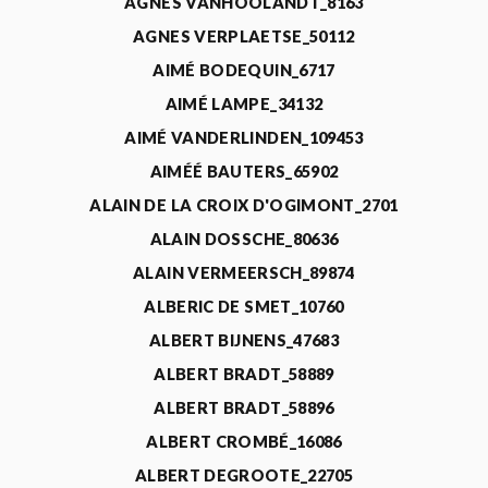
AGNÈS VANHOOLANDT_8163
AGNES VERPLAETSE_50112
AIMÉ BODEQUIN_6717
AIMÉ LAMPE_34132
AIMÉ VANDERLINDEN_109453
AIMÉÉ BAUTERS_65902
ALAIN DE LA CROIX D'OGIMONT_2701
ALAIN DOSSCHE_80636
ALAIN VERMEERSCH_89874
ALBERIC DE SMET_10760
ALBERT BIJNENS_47683
ALBERT BRADT_58889
ALBERT BRADT_58896
ALBERT CROMBÉ_16086
ALBERT DEGROOTE_22705