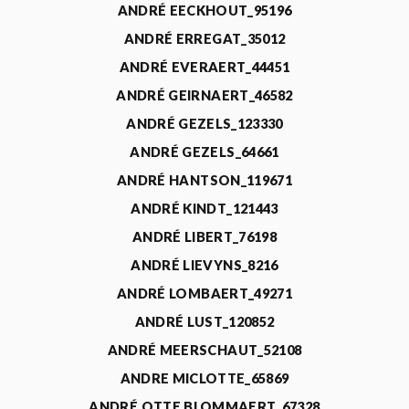
ANDRÉ EECKHOUT_95196
ANDRÉ ERREGAT_35012
ANDRÉ EVERAERT_44451
ANDRÉ GEIRNAERT_46582
ANDRÉ GEZELS_123330
ANDRÉ GEZELS_64661
ANDRÉ HANTSON_119671
ANDRÉ KINDT_121443
ANDRÉ LIBERT_76198
ANDRÉ LIEVYNS_8216
ANDRÉ LOMBAERT_49271
ANDRÉ LUST_120852
ANDRÉ MEERSCHAUT_52108
ANDRE MICLOTTE_65869
ANDRÉ OTTE BLOMMAERT_67328