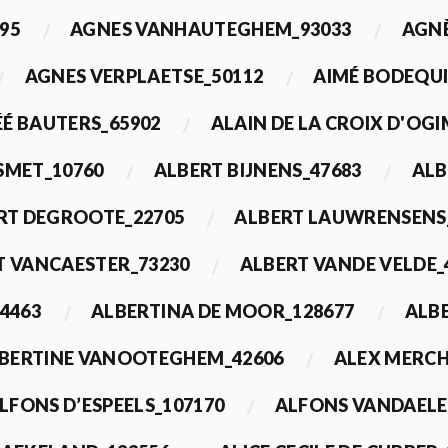
95
AGNES VANHAUTEGHEM_93033
AGN
AGNES VERPLAETSE_50112
AIMÉ BODEQUI
É BAUTERS_65902
ALAIN DE LA CROIX D'OG
 SMET_10760
ALBERT BIJNENS_47683
ALB
RT DEGROOTE_22705
ALBERT LAUWRENSENS
T VANCAESTER_73230
ALBERT VANDE VELDE_
4463
ALBERTINA DE MOOR_128677
ALBE
BERTINE VANOOTEGHEM_42606
ALEX MERCH
LFONS D’ESPEELS_107170
ALFONS VANDAELE