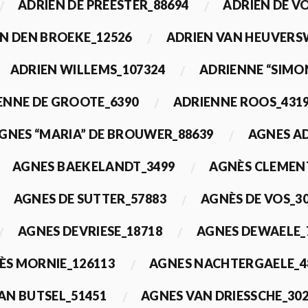
ADRIEN DE PREESTER_88694
ADRIEN DE V
N DEN BROEKE_12526
ADRIEN VAN HEUVERS
ADRIEN WILLEMS_107324
ADRIENNE “SIMO
ENNE DE GROOTE_6390
ADRIENNE ROOS_431
GNES “MARIA” DE BROUWER_88639
AGNES A
AGNES BAEKELANDT_3499
AGNÈS CLEMEN
AGNES DE SUTTER_57883
AGNÈS DE VOS_3
AGNES DEVRIESE_18718
AGNES DEWAELE_
ÈS MORNIE_126113
AGNES NACHTERGAELE_4
AN BUTSEL_51451
AGNES VAN DRIESSCHE_30