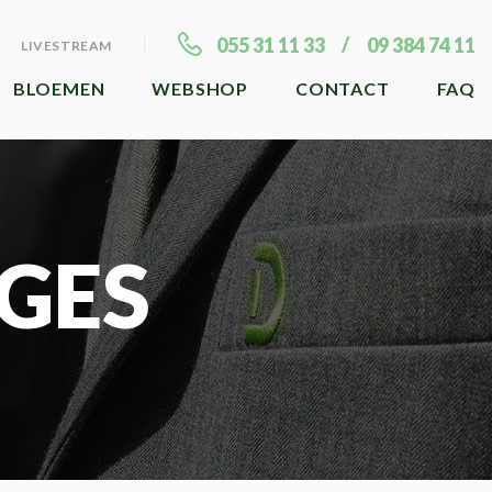
055 31 11 33
09 384 74 11
LIVESTREAM
BLOEMEN
WEBSHOP
CONTACT
FAQ
GES