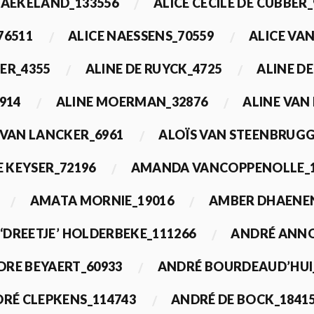
BAEKELAND_133556
ALICE CECILE DE CUBBER_
76511
ALICE NAESSENS_70559
ALICE VAN
ER_4355
ALINE DE RUYCK_4725
ALINE D
914
ALINE MOERMAN_32876
ALINE VAN
 VAN LANCKER_6961
ALOÏS VAN STEENBRUGG
 KEYSER_72196
AMANDA VANCOPPENOLLE_1
AMATA MORNIE_19016
AMBER DHAENEN
‘DREETJE’ HOLDERBEKE_111266
ANDRÉ ANNO
DRE BEYAERT_60933
ANDRÉ BOURDEAUD’HUI
RÉ CLEPKENS_114743
ANDRÉ DE BOCK_1841