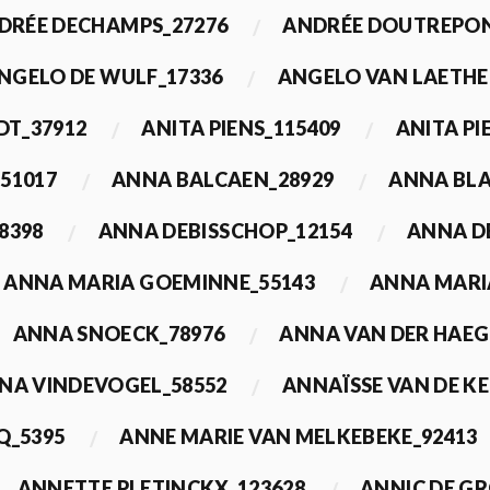
DRÉE DECHAMPS_27276
ANDRÉE DOUTREPON
NGELO DE WULF_17336
ANGELO VAN LAETHE
DT_37912
ANITA PIENS_115409
ANITA PI
51017
ANNA BALCAEN_28929
ANNA BLA
8398
ANNA DEBISSCHOP_12154
ANNA D
ANNA MARIA GOEMINNE_55143
ANNA MARI
ANNA SNOECK_78976
ANNA VAN DER HAEG
NA VINDEVOGEL_58552
ANNAÏSSE VAN DE K
Q_5395
ANNE MARIE VAN MELKEBEKE_92413
ANNETTE PLETINCKX_123628
ANNIC DE G