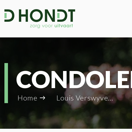
CONDOLE
Home
Louis Verswyver_9029