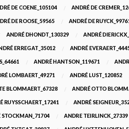
DRÉ DE COENE_105104
ANDRÉ DE CREMER_12
DRÉ DE ROOSE_59565
ANDRÉ DE RUYCK_9976
ANDRÉ DHONDT_130329
ANDRÉ DIERICKX
NDRÉ ERREGAT_35012
ANDRÉ EVERAERT_444
S_64661
ANDRÉ HANTSON_119671
ANDR
RÉ LOMBAERT_49271
ANDRÉ LUST_120852
TE BLOMMAERT_67328
ANDRÉ OTTO BLOMMA
É RUYSSCHAERT_17241
ANDRÉ SEIGNEUR_35
 STOCKMAN_71704
ANDRE TEIRLINCK_27339