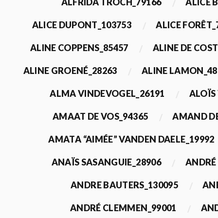
ALFRIDA TROCH_79166
ALICE 
ALICE DUPONT_103753
ALICE FORÊT_
ALINE COPPENS_85457
ALINE DE COST
ALINE GROENÉ_28263
ALINE LAMON_48
ALMA VINDEVOGEL_26191
ALOÏS
AMAAT DE VOS_94365
AMAND DE
AMATA “AIMÉE” VANDEN DAELE_19992
ANAÏS SASANGUIE_28906
ANDRÉ 
ANDRE BAUTERS_130095
AN
ANDRÉ CLEMMEN_99001
AND