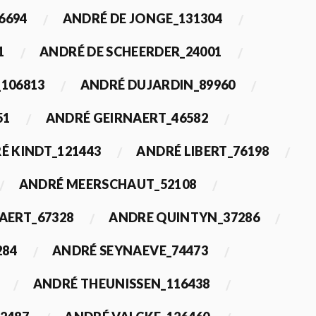
6694
ANDRÉ DE JONGE_131304
1
ANDRÉ DE SCHEERDER_24001
_106813
ANDRÉ DUJARDIN_89960
51
ANDRÉ GEIRNAERT_46582
É KINDT_121443
ANDRÉ LIBERT_76198
ANDRÉ MEERSCHAUT_52108
ERT_67328
ANDRE QUINTYN_37286
284
ANDRÉ SEYNAEVE_74473
ANDRÉ THEUNISSEN_116438