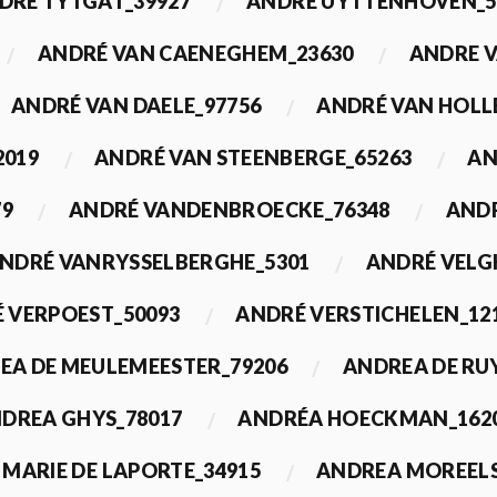
DRÉ TYTGAT_39927
ANDRÉ UYTTENHOVEN_5
ANDRÉ VAN CAENEGHEM_23630
ANDRE 
ANDRÉ VAN DAELE_97756
ANDRÉ VAN HOLL
2019
ANDRÉ VAN STEENBERGE_65263
AN
79
ANDRÉ VANDENBROECKE_76348
ANDR
NDRÉ VANRYSSELBERGHE_5301
ANDRÉ VELG
 VERPOEST_50093
ANDRÉ VERSTICHELEN_12
EA DE MEULEMEESTER_79206
ANDREA DE RU
DREA GHYS_78017
ANDRÉA HOECKMAN_162
MARIE DE LAPORTE_34915
ANDREA MOREELS