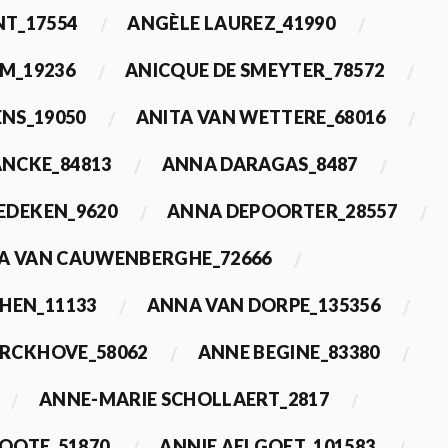
T_17554
ANGÈLE LAUREZ_41990
M_19236
ANICQUE DE SMEYTER_78572
ENS_19050
ANITA VAN WETTERE_68016
NCKE_84813
ANNA DARAGAS_8487
EDEKEN_9620
ANNA DEPOORTER_28557
A VAN CAUWENBERGHE_72666
HEN_11133
ANNA VAN DORPE_135356
ERCKHOVE_58062
ANNE BEGINE_83380
ANNE-MARIE SCHOLLAERT_2817
ROOTE_51870
ANNIE AELGOET_101583