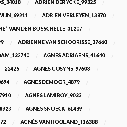
OS_34018
ADRIEN DERYCKE_99325
WIJN_69211
ADRIEN VERLEYEN_13870
NE” VAN DEN BOSSCHELLE_31207
99
ADRIENNE VAN SCHOORISSE_27660
DAM_132740
AGNES ADRIAENS_41640
T_22425
AGNES COSYNS_97603
0694
AGNES DEMOOR_4879
7910
AGNES LAMIROY_9033
8923
AGNES SNOECK_61489
272
AGNÈS VAN HOOLAND_116388