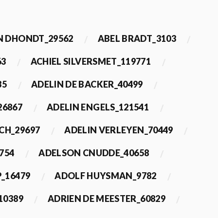
 DHONDT_29562
ABEL BRADT_3103
63
ACHIEL SILVERSMET_119771
35
ADELIN DE BACKER_40499
26867
ADELIN ENGELS_121541
CH_29697
ADELIN VERLEYEN_70449
754
ADELSON CNUDDE_40658
_16479
ADOLF HUYSMAN_9782
10389
ADRIEN DE MEESTER_60829