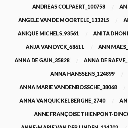
ANDREAS COLPAERT_100758
AN
ANGELE VAN DE MOORTELE_133215
A
ANIQUE MICHELS_93561
ANITA DHON
ANJA VAN DYCK_68611
ANN MAES_
ANNA DE GAIN_35828
ANNA DE RAEVE_
ANNA HANSSENS_124899
ANNA MARIE VANDENBOSSCHE_38068
ANNA VANQUICKELBERGHE_2740
AN
ANNE FRANÇOISE THIENPONT-DINC
ANNE-MARIE VAN DER LINDEN_124702