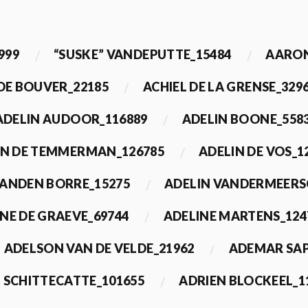
999
“SUSKE” VANDEPUTTE_15484
AARON
 DE BOUVER_22185
ACHIEL DE LA GRENSE_329
ADELIN AUDOOR_116889
ADELIN BOONE_558
IN DE TEMMERMAN_126785
ADELIN DE VOS_1
VANDEN BORRE_15275
ADELIN VANDERMEERS
NE DE GRAEVE_69744
ADELINE MARTENS_124
ADELSON VAN DE VELDE_21962
ADEMAR SAP
 SCHITTECATTE_101655
ADRIEN BLOCKEEL_1