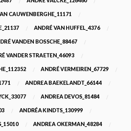
2487
ANDRÉ VALCKE_126460
VAN CAUWENBERGHE_11171
E_21137
ANDRÉ VAN HUFFEL_4376
DRÉ VANDEN BOSSCHE_88467
É VANDER STRAETEN_46093
HE_112352
ANDRÉ VERMEIREN_67729
1771
ANDREA BAEKELANDT_66144
YCK_33077
ANDREA DEVOS_81484
03
ANDRÉA KINDTS_130999
_15010
ANDREA OKERMAN_48284