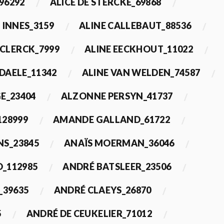
96292
ALICE DE STERCKE_69868
 INNES_3159
ALINE CALLEBAUT_88536
ECLERCK_7999
ALINE EECKHOUT_11022
 DAELE_11342
ALINE VAN WELDEN_74587
E_23404
ALZONNE PERSYN_41737
28999
AMANDE GALLAND_61722
S_23845
ANAÏS MOERMAN_36046
_112985
ANDRÉ BATSLEER_23506
_39635
ANDRÉ CLAEYS_26870
5
ANDRÉ DE CEUKELIER_71012