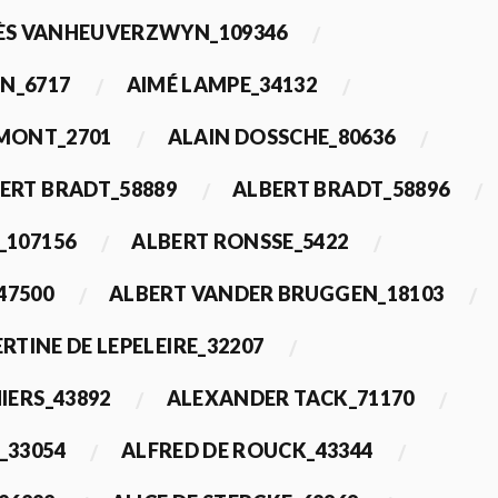
ÈS VANHEUVERZWYN_109346
N_6717
AIMÉ LAMPE_34132
IMONT_2701
ALAIN DOSSCHE_80636
ERT BRADT_58889
ALBERT BRADT_58896
_107156
ALBERT RONSSE_5422
47500
ALBERT VANDER BRUGGEN_18103
RTINE DE LEPELEIRE_32207
IERS_43892
ALEXANDER TACK_71170
_33054
ALFRED DE ROUCK_43344