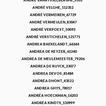
ANDRÉ VANRYSSELBERGHE_5301
ANDRÉ VELGHE_112352
ANDRÉ VERMEIREN_67729
ANDRÉ VERMEULEN_83047
ANDRÉ VERPOEST_50093
ANDRÉ VERSTICHELEN_121771
ANDREA BAEKELANDT_66144
ANDREA DE KEYZER_61240
ANDREA DE MEULEMEESTER_79206
ANDREA DE RUYCK_33077
ANDREA DEVOS_81484
ANDRÉA DHONT_43522
ANDREA GHYS_78017
ANDRÉA HOECKMAN_16203
ANDRÉA KINDTS_130999