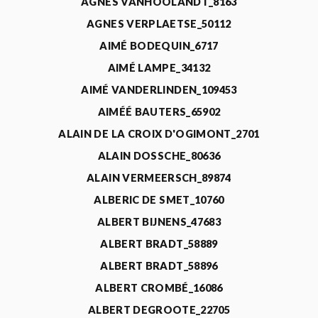
AGNÈS VANHOOLANDT_8163
AGNES VERPLAETSE_50112
AIMÉ BODEQUIN_6717
AIMÉ LAMPE_34132
AIMÉ VANDERLINDEN_109453
AIMÉÉ BAUTERS_65902
ALAIN DE LA CROIX D'OGIMONT_2701
ALAIN DOSSCHE_80636
ALAIN VERMEERSCH_89874
ALBERIC DE SMET_10760
ALBERT BIJNENS_47683
ALBERT BRADT_58889
ALBERT BRADT_58896
ALBERT CROMBÉ_16086
ALBERT DEGROOTE_22705