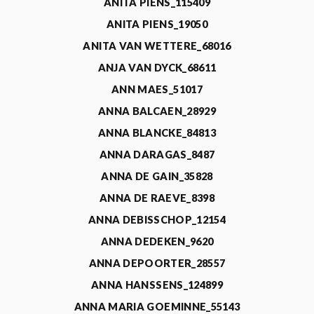
ANITA PIENS_115409
ANITA PIENS_19050
ANITA VAN WETTERE_68016
ANJA VAN DYCK_68611
ANN MAES_51017
ANNA BALCAEN_28929
ANNA BLANCKE_84813
ANNA DARAGAS_8487
ANNA DE GAIN_35828
ANNA DE RAEVE_8398
ANNA DEBISSCHOP_12154
ANNA DEDEKEN_9620
ANNA DEPOORTER_28557
ANNA HANSSENS_124899
ANNA MARIA GOEMINNE_55143