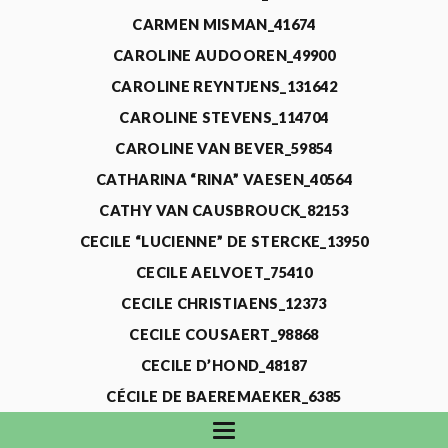
CARMEN MISMAN_41674
CAROLINE AUDOOREN_49900
CAROLINE REYNTJENS_131642
CAROLINE STEVENS_114704
CAROLINE VAN BEVER_59854
CATHARINA “RINA” VAESEN_40564
CATHY VAN CAUSBROUCK_82153
CECILE “LUCIENNE” DE STERCKE_13950
CECILE AELVOET_75410
CECILE CHRISTIAENS_12373
CECILE COUSAERT_98868
CECILE D’HOND_48187
CÉCILE DE BAEREMAEKER_6385
CECILE DE WAELE_4731