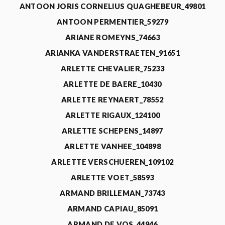
ANTOON JORIS CORNELIUS QUAGHEBEUR_49801
ANTOON PERMENTIER_59279
ARIANE ROMEYNS_74663
ARIANKA VANDERSTRAETEN_91651
ARLETTE CHEVALIER_75233
ARLETTE DE BAERE_10430
ARLETTE REYNAERT_78552
ARLETTE RIGAUX_124100
ARLETTE SCHEPENS_14897
ARLETTE VANHEE_104898
ARLETTE VERSCHUEREN_109102
ARLETTE VOET_58593
ARMAND BRILLEMAN_73743
ARMAND CAPIAU_85091
ARMAND DE VOS_44946