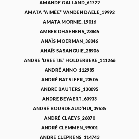
AMANDE GALLAND_61722
AMATA “AIMÉE” VANDEN DAELE_19992
AMATA MORNIE_19016
AMBER DHAENENS_23845
ANAÏS MOERMAN_36046
ANAÏS SASANGUIE_28906
ANDRÉ ‘DREETJE’ HOLDERBEKE_111266
ANDRÉ ANNO_112985
ANDRÉ BATSLEER_23506
ANDRE BAUTERS_130095
ANDRE BEYAERT_60933
ANDRÉ BOURDEAUD’HUI_39635
ANDRÉ CLAEYS_26870
ANDRÉ CLEMMEN_99001
ANDRÉ CLEPKENS_114743