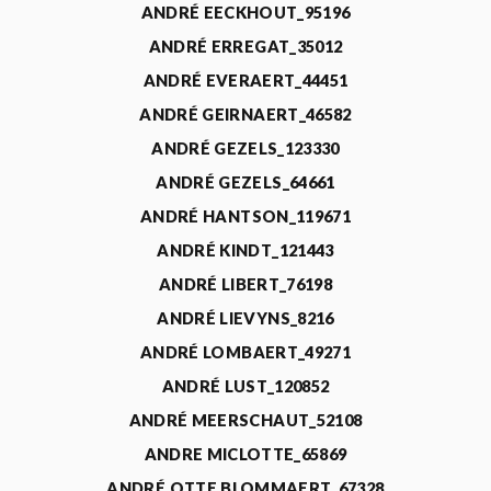
ANDRÉ EECKHOUT_95196
ANDRÉ ERREGAT_35012
ANDRÉ EVERAERT_44451
ANDRÉ GEIRNAERT_46582
ANDRÉ GEZELS_123330
ANDRÉ GEZELS_64661
ANDRÉ HANTSON_119671
ANDRÉ KINDT_121443
ANDRÉ LIBERT_76198
ANDRÉ LIEVYNS_8216
ANDRÉ LOMBAERT_49271
ANDRÉ LUST_120852
ANDRÉ MEERSCHAUT_52108
ANDRE MICLOTTE_65869
ANDRÉ OTTE BLOMMAERT_67328