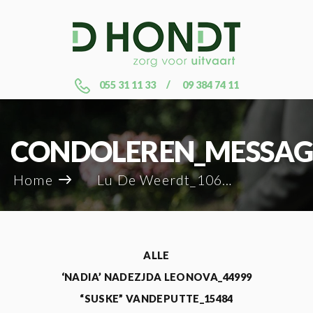
055 31 11 33
09 384 74 11
CONDOLEREN_MESSAG
Home
Lu De Weerdt_106338
ALLE
‘NADIA’ NADEZJDA LEONOVA_44999
“SUSKE” VANDEPUTTE_15484