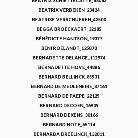
BEATRIX SCHIETTECATTE_68063
BEATRIX VERBEKEN_23424
BEATRIXE VERSCHUEREN_43500
BEGGA BROECKAERT_32185
BÉNÉDICTE HANTSON_19377
BENI ROELANDT_125870
BERNADETTE DELANGE_112974
BERNADETTE HOVE_44886
BERNARD BELLINCK_85531
BERNARD DE MEULENEIRE_87164
BERNARD DE PAEPE_22125
BERNARD DECOEN_16909
BERNARD DEKENS_30166
BERNARD NOTE_65114
BERNARDA DREELINCK_132011