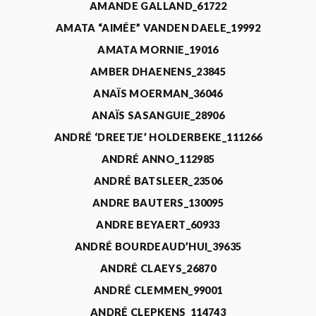
AMANDE GALLAND_61722
AMATA “AIMÉE” VANDEN DAELE_19992
AMATA MORNIE_19016
AMBER DHAENENS_23845
ANAÏS MOERMAN_36046
ANAÏS SASANGUIE_28906
ANDRÉ ‘DREETJE’ HOLDERBEKE_111266
ANDRÉ ANNO_112985
ANDRÉ BATSLEER_23506
ANDRE BAUTERS_130095
ANDRE BEYAERT_60933
ANDRÉ BOURDEAUD’HUI_39635
ANDRÉ CLAEYS_26870
ANDRÉ CLEMMEN_99001
ANDRÉ CLEPKENS_114743