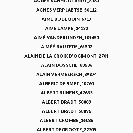
AGNÈS VANHOOLANDT_8163
AGNES VERPLAETSE_50112
AIMÉ BODEQUIN_6717
AIMÉ LAMPE_34132
AIMÉ VANDERLINDEN_109453
AIMÉÉ BAUTERS_65902
ALAIN DE LA CROIX D'OGIMONT_2701
ALAIN DOSSCHE_80636
ALAIN VERMEERSCH_89874
ALBERIC DE SMET_10760
ALBERT BIJNENS_47683
ALBERT BRADT_58889
ALBERT BRADT_58896
ALBERT CROMBÉ_16086
ALBERT DEGROOTE_22705