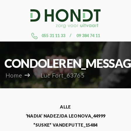
055 31 11 33
09 384 74 11
CONDOLEREN_MESSAG
Home
Luc Fort_63765
ALLE
‘NADIA’ NADEZJDA LEONOVA_44999
“SUSKE” VANDEPUTTE_15484