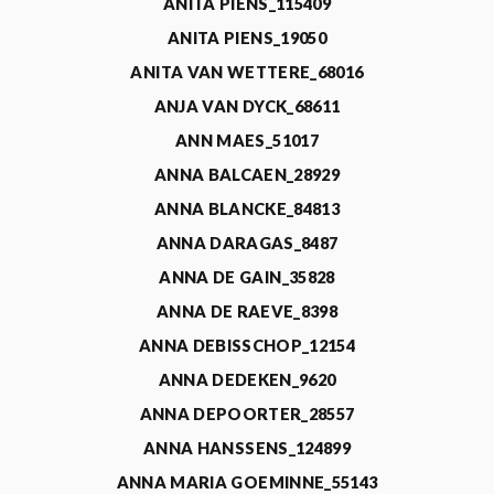
ANITA PIENS_115409
ANITA PIENS_19050
ANITA VAN WETTERE_68016
ANJA VAN DYCK_68611
ANN MAES_51017
ANNA BALCAEN_28929
ANNA BLANCKE_84813
ANNA DARAGAS_8487
ANNA DE GAIN_35828
ANNA DE RAEVE_8398
ANNA DEBISSCHOP_12154
ANNA DEDEKEN_9620
ANNA DEPOORTER_28557
ANNA HANSSENS_124899
ANNA MARIA GOEMINNE_55143