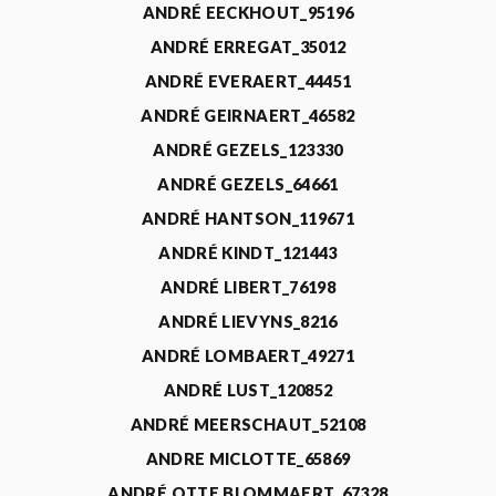
ANDRÉ EECKHOUT_95196
ANDRÉ ERREGAT_35012
ANDRÉ EVERAERT_44451
ANDRÉ GEIRNAERT_46582
ANDRÉ GEZELS_123330
ANDRÉ GEZELS_64661
ANDRÉ HANTSON_119671
ANDRÉ KINDT_121443
ANDRÉ LIBERT_76198
ANDRÉ LIEVYNS_8216
ANDRÉ LOMBAERT_49271
ANDRÉ LUST_120852
ANDRÉ MEERSCHAUT_52108
ANDRE MICLOTTE_65869
ANDRÉ OTTE BLOMMAERT_67328