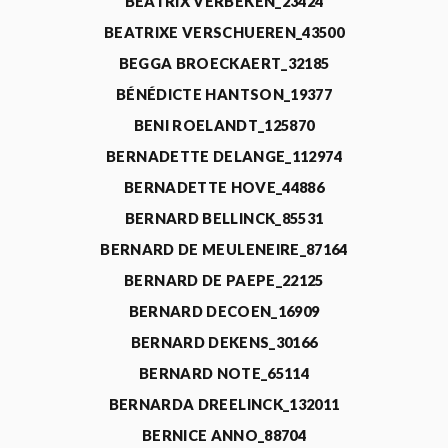
BEATRIX VERBEKEN_23424
BEATRIXE VERSCHUEREN_43500
BEGGA BROECKAERT_32185
BÉNÉDICTE HANTSON_19377
BENI ROELANDT_125870
BERNADETTE DELANGE_112974
BERNADETTE HOVE_44886
BERNARD BELLINCK_85531
BERNARD DE MEULENEIRE_87164
BERNARD DE PAEPE_22125
BERNARD DECOEN_16909
BERNARD DEKENS_30166
BERNARD NOTE_65114
BERNARDA DREELINCK_132011
BERNICE ANNO_88704