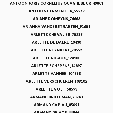
ANTOON JORIS CORNELIUS QUAGHEBEUR_49801
ANTOON PERMENTIER_59279
ARIANE ROMEYNS_74663
ARIANKA VANDERSTRAETEN_91651
ARLETTE CHEVALIER_75233
ARLETTE DE BAERE_10430
ARLETTE REYNAERT_78552
ARLETTE RIGAUX_124100
ARLETTE SCHEPENS_14897
ARLETTE VANHEE_104898
ARLETTE VERSCHUEREN_109102
ARLETTE VOET_58593
ARMAND BRILLEMAN_73743
ARMAND CAPIAU_85091
ARMAND DE VOS_44946