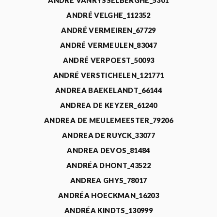
ANDRÉ VANRYSSELBERGHE_5301
ANDRÉ VELGHE_112352
ANDRÉ VERMEIREN_67729
ANDRÉ VERMEULEN_83047
ANDRÉ VERPOEST_50093
ANDRÉ VERSTICHELEN_121771
ANDREA BAEKELANDT_66144
ANDREA DE KEYZER_61240
ANDREA DE MEULEMEESTER_79206
ANDREA DE RUYCK_33077
ANDREA DEVOS_81484
ANDRÉA DHONT_43522
ANDREA GHYS_78017
ANDRÉA HOECKMAN_16203
ANDRÉA KINDTS_130999