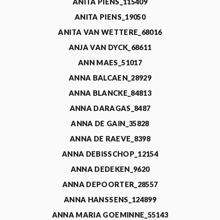
ANITA PIENS_115409
ANITA PIENS_19050
ANITA VAN WETTERE_68016
ANJA VAN DYCK_68611
ANN MAES_51017
ANNA BALCAEN_28929
ANNA BLANCKE_84813
ANNA DARAGAS_8487
ANNA DE GAIN_35828
ANNA DE RAEVE_8398
ANNA DEBISSCHOP_12154
ANNA DEDEKEN_9620
ANNA DEPOORTER_28557
ANNA HANSSENS_124899
ANNA MARIA GOEMINNE_55143