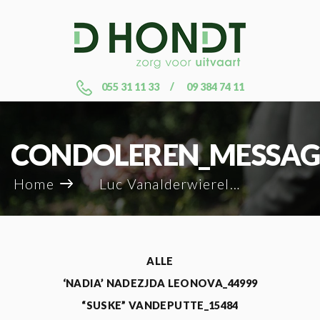
055 31 11 33
09 384 74 11
CONDOLEREN_MESSAG
Home
Luc Vanalderwierelt_10131
ALLE
‘NADIA’ NADEZJDA LEONOVA_44999
“SUSKE” VANDEPUTTE_15484