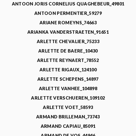
ANTOON JORIS CORNELIUS QUAGHEBEUR_49801
ANTOON PERMENTIER_59279
ARIANE ROMEYNS_74663
ARIANKA VANDERSTRAETEN_91651
ARLETTE CHEVALIER_75233
ARLETTE DE BAERE_10430
ARLETTE REYNAERT_78552
ARLETTE RIGAUX_124100
ARLETTE SCHEPENS_14897
ARLETTE VANHEE_104898
ARLETTE VERSCHUEREN_109102
ARLETTE VOET_58593
ARMAND BRILLEMAN_73743
ARMAND CAPIAU_85091
ARMAND DE VOS_44946