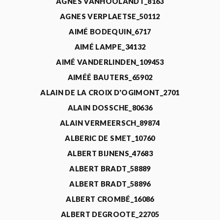
AGNÈS VANHOOLANDT_8163
AGNES VERPLAETSE_50112
AIMÉ BODEQUIN_6717
AIMÉ LAMPE_34132
AIMÉ VANDERLINDEN_109453
AIMÉÉ BAUTERS_65902
ALAIN DE LA CROIX D'OGIMONT_2701
ALAIN DOSSCHE_80636
ALAIN VERMEERSCH_89874
ALBERIC DE SMET_10760
ALBERT BIJNENS_47683
ALBERT BRADT_58889
ALBERT BRADT_58896
ALBERT CROMBÉ_16086
ALBERT DEGROOTE_22705