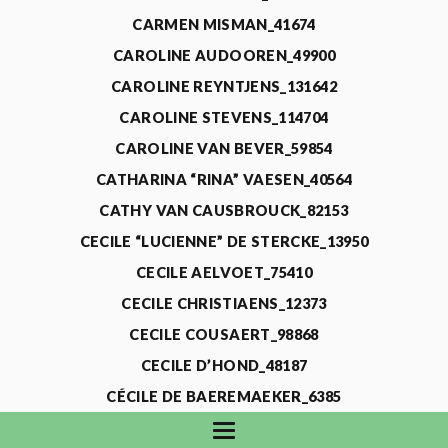
CARMEN MISMAN_41674
CAROLINE AUDOOREN_49900
CAROLINE REYNTJENS_131642
CAROLINE STEVENS_114704
CAROLINE VAN BEVER_59854
CATHARINA “RINA” VAESEN_40564
CATHY VAN CAUSBROUCK_82153
CECILE “LUCIENNE” DE STERCKE_13950
CECILE AELVOET_75410
CECILE CHRISTIAENS_12373
CECILE COUSAERT_98868
CECILE D’HOND_48187
CÉCILE DE BAEREMAEKER_6385
CECILE DE WAELE_4731