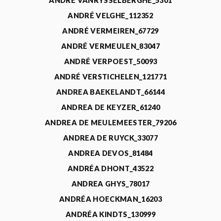
ANDRÉ VANRYSSELBERGHE_5301
ANDRÉ VELGHE_112352
ANDRÉ VERMEIREN_67729
ANDRÉ VERMEULEN_83047
ANDRÉ VERPOEST_50093
ANDRÉ VERSTICHELEN_121771
ANDREA BAEKELANDT_66144
ANDREA DE KEYZER_61240
ANDREA DE MEULEMEESTER_79206
ANDREA DE RUYCK_33077
ANDREA DEVOS_81484
ANDRÉA DHONT_43522
ANDREA GHYS_78017
ANDRÉA HOECKMAN_16203
ANDRÉA KINDTS_130999