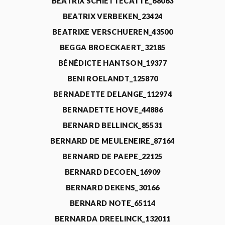
BEATRIX SCHIETTECATTE_68063
BEATRIX VERBEKEN_23424
BEATRIXE VERSCHUEREN_43500
BEGGA BROECKAERT_32185
BÉNÉDICTE HANTSON_19377
BENI ROELANDT_125870
BERNADETTE DELANGE_112974
BERNADETTE HOVE_44886
BERNARD BELLINCK_85531
BERNARD DE MEULENEIRE_87164
BERNARD DE PAEPE_22125
BERNARD DECOEN_16909
BERNARD DEKENS_30166
BERNARD NOTE_65114
BERNARDA DREELINCK_132011