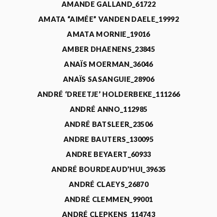
AMANDE GALLAND_61722
AMATA “AIMÉE” VANDEN DAELE_19992
AMATA MORNIE_19016
AMBER DHAENENS_23845
ANAÏS MOERMAN_36046
ANAÏS SASANGUIE_28906
ANDRÉ ‘DREETJE’ HOLDERBEKE_111266
ANDRÉ ANNO_112985
ANDRÉ BATSLEER_23506
ANDRE BAUTERS_130095
ANDRE BEYAERT_60933
ANDRÉ BOURDEAUD’HUI_39635
ANDRÉ CLAEYS_26870
ANDRÉ CLEMMEN_99001
ANDRÉ CLEPKENS_114743