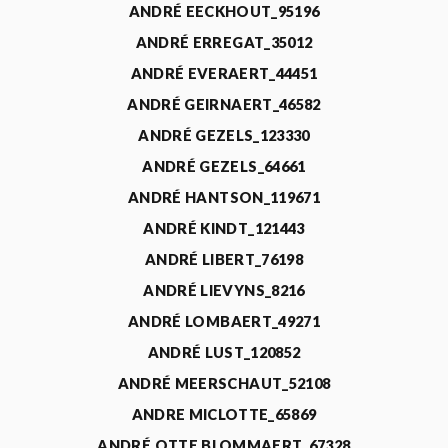
ANDRÉ EECKHOUT_95196
ANDRÉ ERREGAT_35012
ANDRÉ EVERAERT_44451
ANDRÉ GEIRNAERT_46582
ANDRÉ GEZELS_123330
ANDRÉ GEZELS_64661
ANDRÉ HANTSON_119671
ANDRÉ KINDT_121443
ANDRÉ LIBERT_76198
ANDRÉ LIEVYNS_8216
ANDRÉ LOMBAERT_49271
ANDRÉ LUST_120852
ANDRÉ MEERSCHAUT_52108
ANDRE MICLOTTE_65869
ANDRÉ OTTE BLOMMAERT_67328