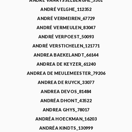
ANDRÉ VANRYSSELBERGHE_5301
ANDRÉ VELGHE_112352
ANDRÉ VERMEIREN_67729
ANDRÉ VERMEULEN_83047
ANDRÉ VERPOEST_50093
ANDRÉ VERSTICHELEN_121771
ANDREA BAEKELANDT_66144
ANDREA DE KEYZER_61240
ANDREA DE MEULEMEESTER_79206
ANDREA DE RUYCK_33077
ANDREA DEVOS_81484
ANDRÉA DHONT_43522
ANDREA GHYS_78017
ANDRÉA HOECKMAN_16203
ANDRÉA KINDTS_130999