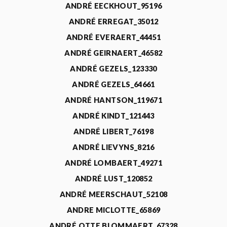
ANDRÉ EECKHOUT_95196
ANDRÉ ERREGAT_35012
ANDRÉ EVERAERT_44451
ANDRÉ GEIRNAERT_46582
ANDRÉ GEZELS_123330
ANDRÉ GEZELS_64661
ANDRÉ HANTSON_119671
ANDRÉ KINDT_121443
ANDRÉ LIBERT_76198
ANDRÉ LIEVYNS_8216
ANDRÉ LOMBAERT_49271
ANDRÉ LUST_120852
ANDRÉ MEERSCHAUT_52108
ANDRE MICLOTTE_65869
ANDRÉ OTTE BLOMMAERT_67328