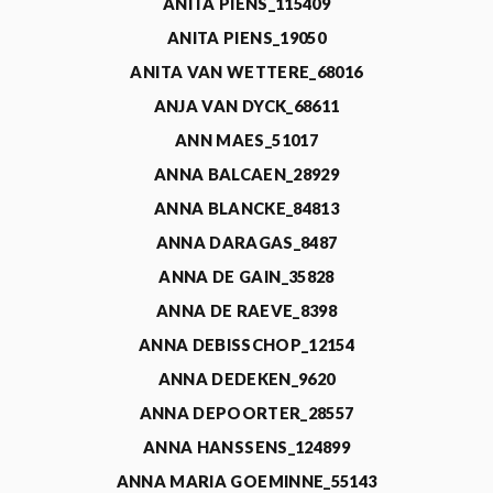
ANITA PIENS_115409
ANITA PIENS_19050
ANITA VAN WETTERE_68016
ANJA VAN DYCK_68611
ANN MAES_51017
ANNA BALCAEN_28929
ANNA BLANCKE_84813
ANNA DARAGAS_8487
ANNA DE GAIN_35828
ANNA DE RAEVE_8398
ANNA DEBISSCHOP_12154
ANNA DEDEKEN_9620
ANNA DEPOORTER_28557
ANNA HANSSENS_124899
ANNA MARIA GOEMINNE_55143