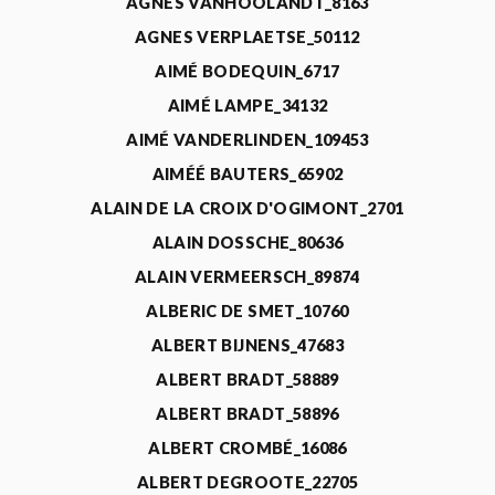
AGNÈS VANHOOLANDT_8163
AGNES VERPLAETSE_50112
AIMÉ BODEQUIN_6717
AIMÉ LAMPE_34132
AIMÉ VANDERLINDEN_109453
AIMÉÉ BAUTERS_65902
ALAIN DE LA CROIX D'OGIMONT_2701
ALAIN DOSSCHE_80636
ALAIN VERMEERSCH_89874
ALBERIC DE SMET_10760
ALBERT BIJNENS_47683
ALBERT BRADT_58889
ALBERT BRADT_58896
ALBERT CROMBÉ_16086
ALBERT DEGROOTE_22705