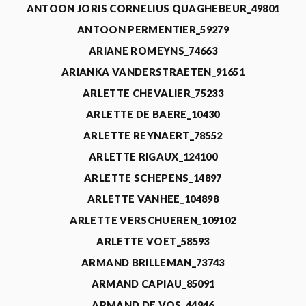
ANTOON JORIS CORNELIUS QUAGHEBEUR_49801
ANTOON PERMENTIER_59279
ARIANE ROMEYNS_74663
ARIANKA VANDERSTRAETEN_91651
ARLETTE CHEVALIER_75233
ARLETTE DE BAERE_10430
ARLETTE REYNAERT_78552
ARLETTE RIGAUX_124100
ARLETTE SCHEPENS_14897
ARLETTE VANHEE_104898
ARLETTE VERSCHUEREN_109102
ARLETTE VOET_58593
ARMAND BRILLEMAN_73743
ARMAND CAPIAU_85091
ARMAND DE VOS_44946