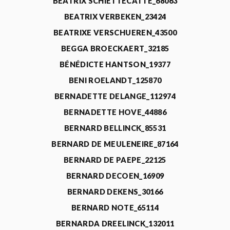
BEATRIX SCHIETTECATTE_68063
BEATRIX VERBEKEN_23424
BEATRIXE VERSCHUEREN_43500
BEGGA BROECKAERT_32185
BÉNÉDICTE HANTSON_19377
BENI ROELANDT_125870
BERNADETTE DELANGE_112974
BERNADETTE HOVE_44886
BERNARD BELLINCK_85531
BERNARD DE MEULENEIRE_87164
BERNARD DE PAEPE_22125
BERNARD DECOEN_16909
BERNARD DEKENS_30166
BERNARD NOTE_65114
BERNARDA DREELINCK_132011