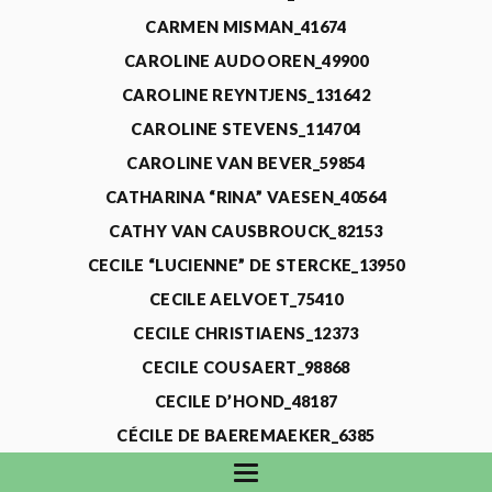
CARMEN MISMAN_41674
CAROLINE AUDOOREN_49900
CAROLINE REYNTJENS_131642
CAROLINE STEVENS_114704
CAROLINE VAN BEVER_59854
CATHARINA “RINA” VAESEN_40564
CATHY VAN CAUSBROUCK_82153
CECILE “LUCIENNE” DE STERCKE_13950
CECILE AELVOET_75410
CECILE CHRISTIAENS_12373
CECILE COUSAERT_98868
CECILE D’HOND_48187
CÉCILE DE BAEREMAEKER_6385
CECILE DE WAELE_4731