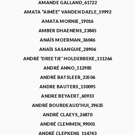
AMANDE GALLAND_61722
AMATA “AIMÉE” VANDEN DAELE_19992
AMATA MORNIE_19016
AMBER DHAENENS_23845
ANAÏS MOERMAN_36046
ANAÏS SASANGUIE_28906
ANDRÉ ‘DREETJE’ HOLDERBEKE_111266
ANDRÉ ANNO_112985
ANDRÉ BATSLEER_23506
ANDRE BAUTERS_130095
ANDRE BEYAERT_60933
ANDRÉ BOURDEAUD’HUI_39635
ANDRÉ CLAEYS_26870
ANDRÉ CLEMMEN_99001
ANDRÉ CLEPKENS_114743