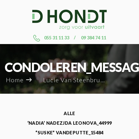
055 31 11 33
09 384 74 11
CONDOLEREN_MESSAG
Home
Lucie Van Steenbrugge_24600
ALLE
‘NADIA’ NADEZJDA LEONOVA_44999
“SUSKE” VANDEPUTTE_15484