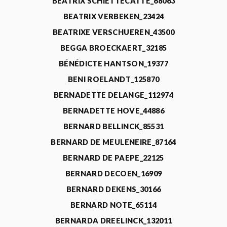
BEATRIX SCHIETTECATTE_68063
BEATRIX VERBEKEN_23424
BEATRIXE VERSCHUEREN_43500
BEGGA BROECKAERT_32185
BÉNÉDICTE HANTSON_19377
BENI ROELANDT_125870
BERNADETTE DELANGE_112974
BERNADETTE HOVE_44886
BERNARD BELLINCK_85531
BERNARD DE MEULENEIRE_87164
BERNARD DE PAEPE_22125
BERNARD DECOEN_16909
BERNARD DEKENS_30166
BERNARD NOTE_65114
BERNARDA DREELINCK_132011