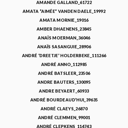
AMANDE GALLAND_61722
AMATA “AIMÉE” VANDEN DAELE_19992
AMATA MORNIE_19016
AMBER DHAENENS_23845
ANAÏS MOERMAN_36046
ANAÏS SASANGUIE_28906
ANDRÉ ‘DREETJE’ HOLDERBEKE_111266
ANDRÉ ANNO_112985
ANDRÉ BATSLEER_23506
ANDRE BAUTERS_130095
ANDRE BEYAERT_60933
ANDRÉ BOURDEAUD’HUI_39635
ANDRÉ CLAEYS_26870
ANDRÉ CLEMMEN_99001
ANDRÉ CLEPKENS_114743