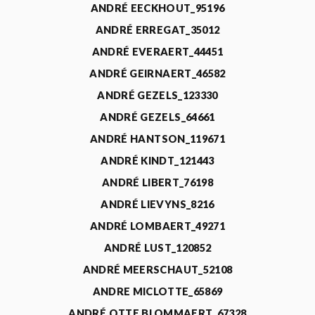
ANDRÉ EECKHOUT_95196
ANDRÉ ERREGAT_35012
ANDRÉ EVERAERT_44451
ANDRÉ GEIRNAERT_46582
ANDRÉ GEZELS_123330
ANDRÉ GEZELS_64661
ANDRÉ HANTSON_119671
ANDRÉ KINDT_121443
ANDRÉ LIBERT_76198
ANDRÉ LIEVYNS_8216
ANDRÉ LOMBAERT_49271
ANDRÉ LUST_120852
ANDRÉ MEERSCHAUT_52108
ANDRE MICLOTTE_65869
ANDRÉ OTTE BLOMMAERT_67328