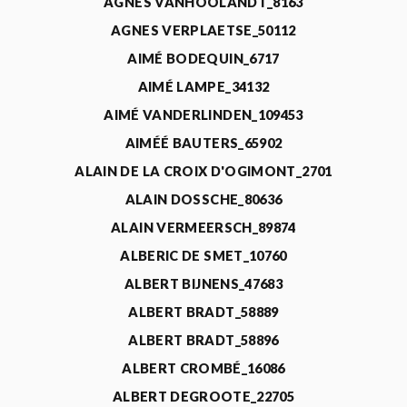
AGNÈS VANHOOLANDT_8163
AGNES VERPLAETSE_50112
AIMÉ BODEQUIN_6717
AIMÉ LAMPE_34132
AIMÉ VANDERLINDEN_109453
AIMÉÉ BAUTERS_65902
ALAIN DE LA CROIX D'OGIMONT_2701
ALAIN DOSSCHE_80636
ALAIN VERMEERSCH_89874
ALBERIC DE SMET_10760
ALBERT BIJNENS_47683
ALBERT BRADT_58889
ALBERT BRADT_58896
ALBERT CROMBÉ_16086
ALBERT DEGROOTE_22705