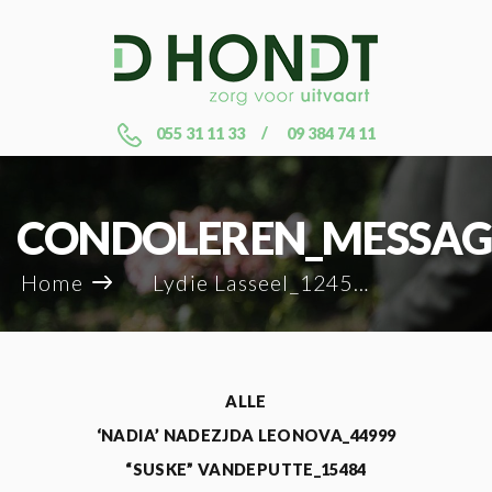
055 31 11 33
09 384 74 11
CONDOLEREN_MESSAG
Home
Lydie Lasseel_124545
ALLE
‘NADIA’ NADEZJDA LEONOVA_44999
“SUSKE” VANDEPUTTE_15484