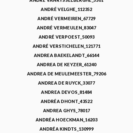
ANDRÉ VANRYSSELBERGHE_5301
ANDRÉ VELGHE_112352
ANDRÉ VERMEIREN_67729
ANDRÉ VERMEULEN_83047
ANDRÉ VERPOEST_50093
ANDRÉ VERSTICHELEN_121771
ANDREA BAEKELANDT_66144
ANDREA DE KEYZER_61240
ANDREA DE MEULEMEESTER_79206
ANDREA DE RUYCK_33077
ANDREA DEVOS_81484
ANDRÉA DHONT_43522
ANDREA GHYS_78017
ANDRÉA HOECKMAN_16203
ANDRÉA KINDTS_130999