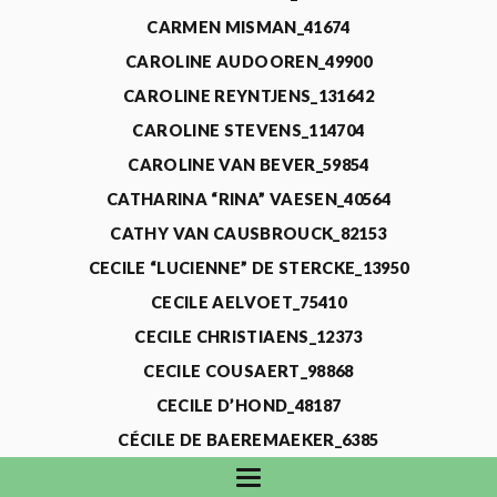
CARMEN MISMAN_41674
CAROLINE AUDOOREN_49900
CAROLINE REYNTJENS_131642
CAROLINE STEVENS_114704
CAROLINE VAN BEVER_59854
CATHARINA “RINA” VAESEN_40564
CATHY VAN CAUSBROUCK_82153
CECILE “LUCIENNE” DE STERCKE_13950
CECILE AELVOET_75410
CECILE CHRISTIAENS_12373
CECILE COUSAERT_98868
CECILE D’HOND_48187
CÉCILE DE BAEREMAEKER_6385
CECILE DE WAELE_4731