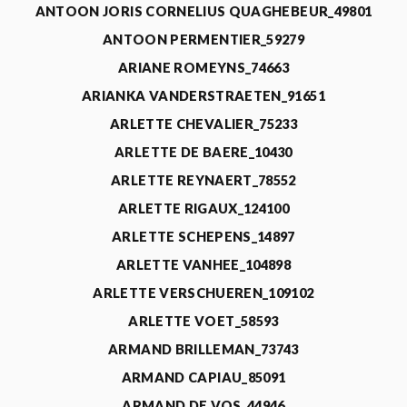
ANTOON JORIS CORNELIUS QUAGHEBEUR_49801
ANTOON PERMENTIER_59279
ARIANE ROMEYNS_74663
ARIANKA VANDERSTRAETEN_91651
ARLETTE CHEVALIER_75233
ARLETTE DE BAERE_10430
ARLETTE REYNAERT_78552
ARLETTE RIGAUX_124100
ARLETTE SCHEPENS_14897
ARLETTE VANHEE_104898
ARLETTE VERSCHUEREN_109102
ARLETTE VOET_58593
ARMAND BRILLEMAN_73743
ARMAND CAPIAU_85091
ARMAND DE VOS_44946