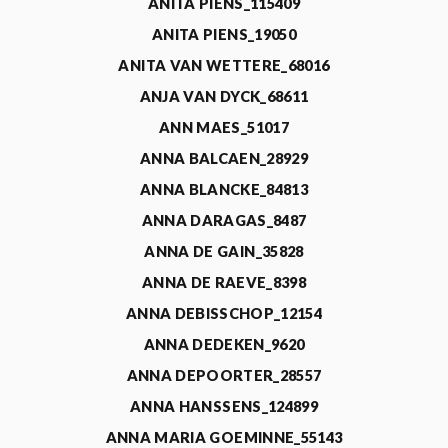
ANITA PIENS_115409
ANITA PIENS_19050
ANITA VAN WETTERE_68016
ANJA VAN DYCK_68611
ANN MAES_51017
ANNA BALCAEN_28929
ANNA BLANCKE_84813
ANNA DARAGAS_8487
ANNA DE GAIN_35828
ANNA DE RAEVE_8398
ANNA DEBISSCHOP_12154
ANNA DEDEKEN_9620
ANNA DEPOORTER_28557
ANNA HANSSENS_124899
ANNA MARIA GOEMINNE_55143