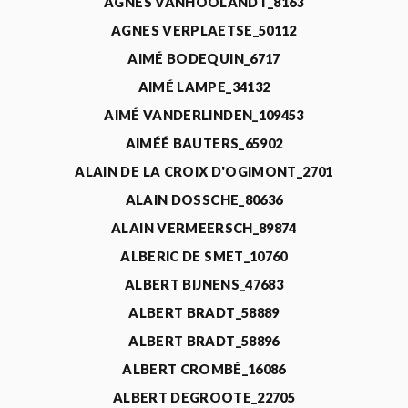
AGNÈS VANHOOLANDT_8163
AGNES VERPLAETSE_50112
AIMÉ BODEQUIN_6717
AIMÉ LAMPE_34132
AIMÉ VANDERLINDEN_109453
AIMÉÉ BAUTERS_65902
ALAIN DE LA CROIX D'OGIMONT_2701
ALAIN DOSSCHE_80636
ALAIN VERMEERSCH_89874
ALBERIC DE SMET_10760
ALBERT BIJNENS_47683
ALBERT BRADT_58889
ALBERT BRADT_58896
ALBERT CROMBÉ_16086
ALBERT DEGROOTE_22705