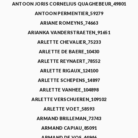
ANTOON JORIS CORNELIUS QUAGHEBEUR_49801
ANTOON PERMENTIER_59279
ARIANE ROMEYNS_74663
ARIANKA VANDERSTRAETEN_91651
ARLETTE CHEVALIER_75233
ARLETTE DE BAERE_10430
ARLETTE REYNAERT_78552
ARLETTE RIGAUX_124100
ARLETTE SCHEPENS_14897
ARLETTE VANHEE_104898
ARLETTE VERSCHUEREN_109102
ARLETTE VOET_58593
ARMAND BRILLEMAN_73743
ARMAND CAPIAU_85091
ARMAND DE VOS_44946