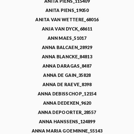
ANITA PIENS_115409
ANITA PIENS_19050
ANITA VAN WETTERE_68016
ANJA VAN DYCK_68611
ANN MAES_51017
ANNA BALCAEN_28929
ANNA BLANCKE_84813
ANNA DARAGAS_8487
ANNA DE GAIN_35828
ANNA DE RAEVE_8398
ANNA DEBISSCHOP_12154
ANNA DEDEKEN_9620
ANNA DEPOORTER_28557
ANNA HANSSENS_124899
ANNA MARIA GOEMINNE_55143