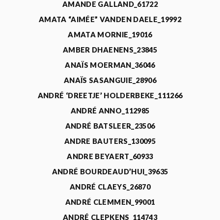
AMANDE GALLAND_61722
AMATA “AIMÉE” VANDEN DAELE_19992
AMATA MORNIE_19016
AMBER DHAENENS_23845
ANAÏS MOERMAN_36046
ANAÏS SASANGUIE_28906
ANDRÉ ‘DREETJE’ HOLDERBEKE_111266
ANDRÉ ANNO_112985
ANDRÉ BATSLEER_23506
ANDRE BAUTERS_130095
ANDRE BEYAERT_60933
ANDRÉ BOURDEAUD’HUI_39635
ANDRÉ CLAEYS_26870
ANDRÉ CLEMMEN_99001
ANDRÉ CLEPKENS_114743