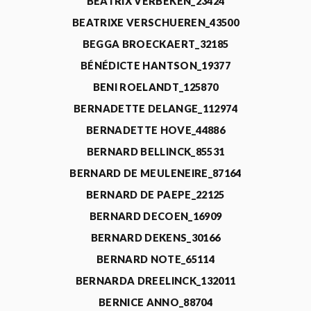
BEATRIX VERBEKEN_23424
BEATRIXE VERSCHUEREN_43500
BEGGA BROECKAERT_32185
BÉNÉDICTE HANTSON_19377
BENI ROELANDT_125870
BERNADETTE DELANGE_112974
BERNADETTE HOVE_44886
BERNARD BELLINCK_85531
BERNARD DE MEULENEIRE_87164
BERNARD DE PAEPE_22125
BERNARD DECOEN_16909
BERNARD DEKENS_30166
BERNARD NOTE_65114
BERNARDA DREELINCK_132011
BERNICE ANNO_88704