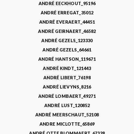
ANDRÉ EECKHOUT_95196
ANDRÉ ERREGAT_35012
ANDRÉ EVERAERT_44451
ANDRÉ GEIRNAERT_46582
ANDRÉ GEZELS_123330
ANDRÉ GEZELS_64661
ANDRÉ HANTSON_119671
ANDRÉ KINDT_121443
ANDRÉ LIBERT_76198
ANDRÉ LIEVYNS_8216
ANDRÉ LOMBAERT_49271
ANDRÉ LUST_120852
ANDRÉ MEERSCHAUT_52108
ANDRE MICLOTTE_65869
ANDRÉ OTTE BLOMMAERT_67328