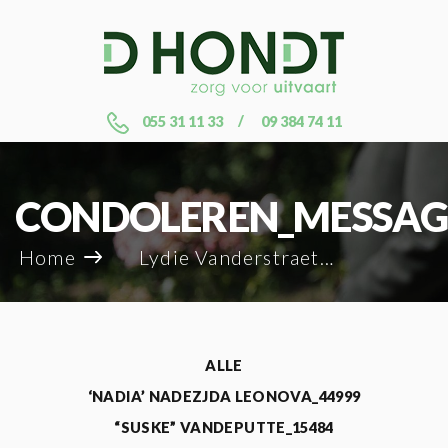
055 31 11 33
09 384 74 11
CONDOLEREN_MESSAG
Home
Lydie Vanderstraeten_131077
ALLE
‘NADIA’ NADEZJDA LEONOVA_44999
“SUSKE” VANDEPUTTE_15484