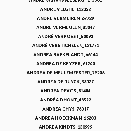
ANDRÉ VANRYSSELBERGHE_5301
ANDRÉ VELGHE_112352
ANDRÉ VERMEIREN_67729
ANDRÉ VERMEULEN_83047
ANDRÉ VERPOEST_50093
ANDRÉ VERSTICHELEN_121771
ANDREA BAEKELANDT_66144
ANDREA DE KEYZER_61240
ANDREA DE MEULEMEESTER_79206
ANDREA DE RUYCK_33077
ANDREA DEVOS_81484
ANDRÉA DHONT_43522
ANDREA GHYS_78017
ANDRÉA HOECKMAN_16203
ANDRÉA KINDTS_130999