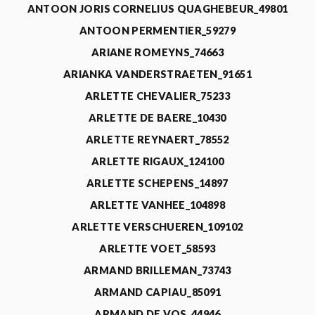
ANTOON JORIS CORNELIUS QUAGHEBEUR_49801
ANTOON PERMENTIER_59279
ARIANE ROMEYNS_74663
ARIANKA VANDERSTRAETEN_91651
ARLETTE CHEVALIER_75233
ARLETTE DE BAERE_10430
ARLETTE REYNAERT_78552
ARLETTE RIGAUX_124100
ARLETTE SCHEPENS_14897
ARLETTE VANHEE_104898
ARLETTE VERSCHUEREN_109102
ARLETTE VOET_58593
ARMAND BRILLEMAN_73743
ARMAND CAPIAU_85091
ARMAND DE VOS_44946