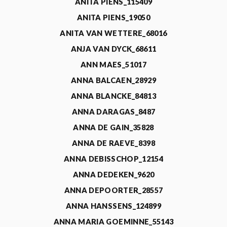
ANITA PIENS_115409
ANITA PIENS_19050
ANITA VAN WETTERE_68016
ANJA VAN DYCK_68611
ANN MAES_51017
ANNA BALCAEN_28929
ANNA BLANCKE_84813
ANNA DARAGAS_8487
ANNA DE GAIN_35828
ANNA DE RAEVE_8398
ANNA DEBISSCHOP_12154
ANNA DEDEKEN_9620
ANNA DEPOORTER_28557
ANNA HANSSENS_124899
ANNA MARIA GOEMINNE_55143