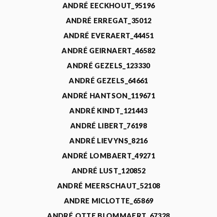
ANDRÉ EECKHOUT_95196
ANDRÉ ERREGAT_35012
ANDRÉ EVERAERT_44451
ANDRÉ GEIRNAERT_46582
ANDRÉ GEZELS_123330
ANDRÉ GEZELS_64661
ANDRÉ HANTSON_119671
ANDRÉ KINDT_121443
ANDRÉ LIBERT_76198
ANDRÉ LIEVYNS_8216
ANDRÉ LOMBAERT_49271
ANDRÉ LUST_120852
ANDRÉ MEERSCHAUT_52108
ANDRE MICLOTTE_65869
ANDRÉ OTTE BLOMMAERT_67328