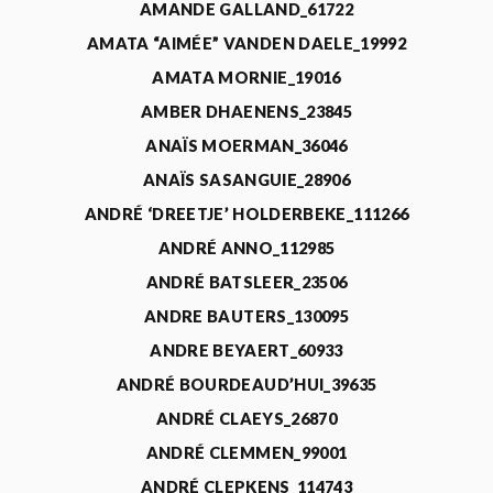
AMANDE GALLAND_61722
AMATA “AIMÉE” VANDEN DAELE_19992
AMATA MORNIE_19016
AMBER DHAENENS_23845
ANAÏS MOERMAN_36046
ANAÏS SASANGUIE_28906
ANDRÉ ‘DREETJE’ HOLDERBEKE_111266
ANDRÉ ANNO_112985
ANDRÉ BATSLEER_23506
ANDRE BAUTERS_130095
ANDRE BEYAERT_60933
ANDRÉ BOURDEAUD’HUI_39635
ANDRÉ CLAEYS_26870
ANDRÉ CLEMMEN_99001
ANDRÉ CLEPKENS_114743