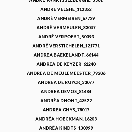
ANDRÉ VANRYSSELBERGHE_5301
ANDRÉ VELGHE_112352
ANDRÉ VERMEIREN_67729
ANDRÉ VERMEULEN_83047
ANDRÉ VERPOEST_50093
ANDRÉ VERSTICHELEN_121771
ANDREA BAEKELANDT_66144
ANDREA DE KEYZER_61240
ANDREA DE MEULEMEESTER_79206
ANDREA DE RUYCK_33077
ANDREA DEVOS_81484
ANDRÉA DHONT_43522
ANDREA GHYS_78017
ANDRÉA HOECKMAN_16203
ANDRÉA KINDTS_130999