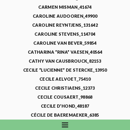
CARMEN MISMAN_41674
CAROLINE AUDOOREN_49900
CAROLINE REYNTJENS_131642
CAROLINE STEVENS_114704
CAROLINE VAN BEVER_59854
CATHARINA “RINA” VAESEN_40564
CATHY VAN CAUSBROUCK_82153
CECILE “LUCIENNE” DE STERCKE_13950
CECILE AELVOET_75410
CECILE CHRISTIAENS_12373
CECILE COUSAERT_98868
CECILE D’HOND_48187
CÉCILE DE BAEREMAEKER_6385
CECILE DE WAELE_4731