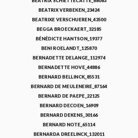
BEATRIX SCHIETTECATTE_68063
BEATRIX VERBEKEN_23424
BEATRIXE VERSCHUEREN_43500
BEGGA BROECKAERT_32185
BÉNÉDICTE HANTSON_19377
BENI ROELANDT_125870
BERNADETTE DELANGE_112974
BERNADETTE HOVE_44886
BERNARD BELLINCK_85531
BERNARD DE MEULENEIRE_87164
BERNARD DE PAEPE_22125
BERNARD DECOEN_16909
BERNARD DEKENS_30166
BERNARD NOTE_65114
BERNARDA DREELINCK_132011