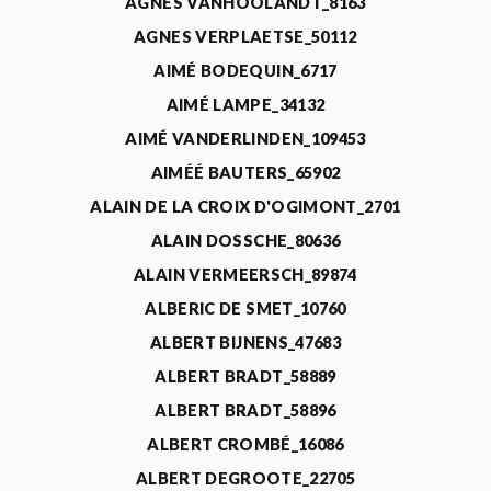
AGNÈS VANHOOLANDT_8163
AGNES VERPLAETSE_50112
AIMÉ BODEQUIN_6717
AIMÉ LAMPE_34132
AIMÉ VANDERLINDEN_109453
AIMÉÉ BAUTERS_65902
ALAIN DE LA CROIX D'OGIMONT_2701
ALAIN DOSSCHE_80636
ALAIN VERMEERSCH_89874
ALBERIC DE SMET_10760
ALBERT BIJNENS_47683
ALBERT BRADT_58889
ALBERT BRADT_58896
ALBERT CROMBÉ_16086
ALBERT DEGROOTE_22705