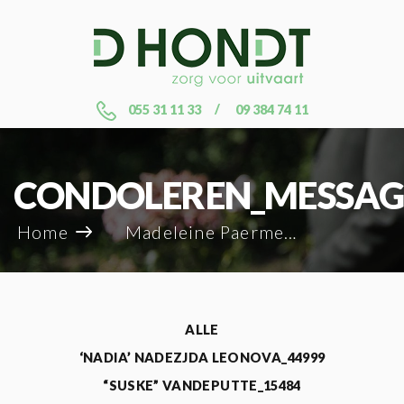
055 31 11 33
09 384 74 11
CONDOLEREN_MESSAG
Home
Madeleine Paermentier_35339
ALLE
‘NADIA’ NADEZJDA LEONOVA_44999
“SUSKE” VANDEPUTTE_15484