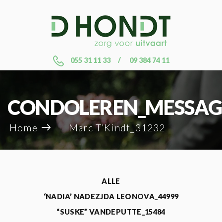
055 31 11 33
09 384 74 11
CONDOLEREN_MESSAG
Home
Marc T’Kindt_31232
ALLE
‘NADIA’ NADEZJDA LEONOVA_44999
“SUSKE” VANDEPUTTE_15484