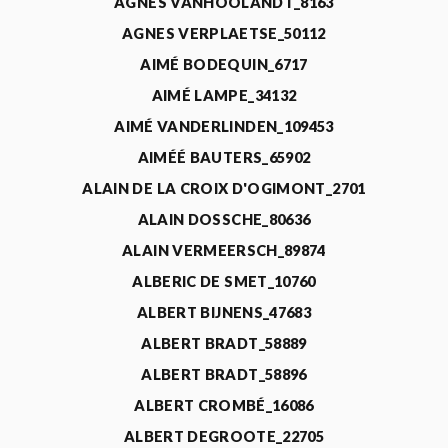
AGNÈS VANHOOLANDT_8163
AGNES VERPLAETSE_50112
AIMÉ BODEQUIN_6717
AIMÉ LAMPE_34132
AIMÉ VANDERLINDEN_109453
AIMÉÉ BAUTERS_65902
ALAIN DE LA CROIX D'OGIMONT_2701
ALAIN DOSSCHE_80636
ALAIN VERMEERSCH_89874
ALBERIC DE SMET_10760
ALBERT BIJNENS_47683
ALBERT BRADT_58889
ALBERT BRADT_58896
ALBERT CROMBÉ_16086
ALBERT DEGROOTE_22705