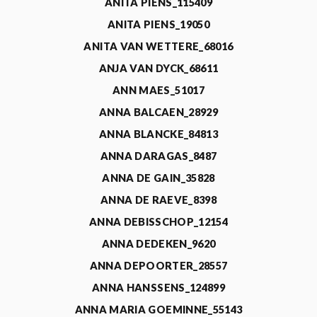
ANITA PIENS_115409
ANITA PIENS_19050
ANITA VAN WETTERE_68016
ANJA VAN DYCK_68611
ANN MAES_51017
ANNA BALCAEN_28929
ANNA BLANCKE_84813
ANNA DARAGAS_8487
ANNA DE GAIN_35828
ANNA DE RAEVE_8398
ANNA DEBISSCHOP_12154
ANNA DEDEKEN_9620
ANNA DEPOORTER_28557
ANNA HANSSENS_124899
ANNA MARIA GOEMINNE_55143