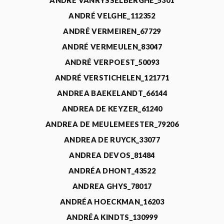
ANDRÉ VANRYSSELBERGHE_5301
ANDRÉ VELGHE_112352
ANDRÉ VERMEIREN_67729
ANDRÉ VERMEULEN_83047
ANDRÉ VERPOEST_50093
ANDRÉ VERSTICHELEN_121771
ANDREA BAEKELANDT_66144
ANDREA DE KEYZER_61240
ANDREA DE MEULEMEESTER_79206
ANDREA DE RUYCK_33077
ANDREA DEVOS_81484
ANDRÉA DHONT_43522
ANDREA GHYS_78017
ANDRÉA HOECKMAN_16203
ANDRÉA KINDTS_130999