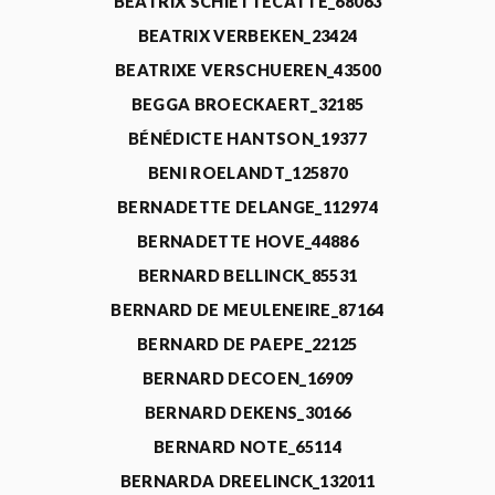
BEATRIX SCHIETTECATTE_68063
BEATRIX VERBEKEN_23424
BEATRIXE VERSCHUEREN_43500
BEGGA BROECKAERT_32185
BÉNÉDICTE HANTSON_19377
BENI ROELANDT_125870
BERNADETTE DELANGE_112974
BERNADETTE HOVE_44886
BERNARD BELLINCK_85531
BERNARD DE MEULENEIRE_87164
BERNARD DE PAEPE_22125
BERNARD DECOEN_16909
BERNARD DEKENS_30166
BERNARD NOTE_65114
BERNARDA DREELINCK_132011