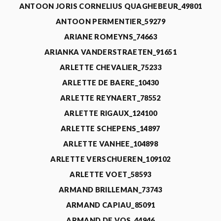
ANTOON JORIS CORNELIUS QUAGHEBEUR_49801
ANTOON PERMENTIER_59279
ARIANE ROMEYNS_74663
ARIANKA VANDERSTRAETEN_91651
ARLETTE CHEVALIER_75233
ARLETTE DE BAERE_10430
ARLETTE REYNAERT_78552
ARLETTE RIGAUX_124100
ARLETTE SCHEPENS_14897
ARLETTE VANHEE_104898
ARLETTE VERSCHUEREN_109102
ARLETTE VOET_58593
ARMAND BRILLEMAN_73743
ARMAND CAPIAU_85091
ARMAND DE VOS_44946