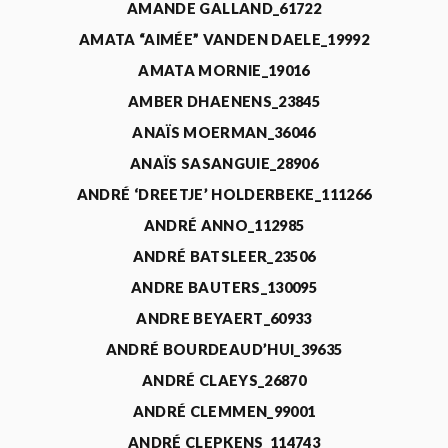
AMANDE GALLAND_61722
AMATA “AIMÉE” VANDEN DAELE_19992
AMATA MORNIE_19016
AMBER DHAENENS_23845
ANAÏS MOERMAN_36046
ANAÏS SASANGUIE_28906
ANDRÉ ‘DREETJE’ HOLDERBEKE_111266
ANDRÉ ANNO_112985
ANDRÉ BATSLEER_23506
ANDRE BAUTERS_130095
ANDRE BEYAERT_60933
ANDRÉ BOURDEAUD’HUI_39635
ANDRÉ CLAEYS_26870
ANDRÉ CLEMMEN_99001
ANDRÉ CLEPKENS_114743