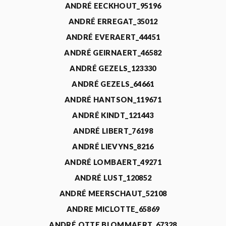
ANDRÉ EECKHOUT_95196
ANDRÉ ERREGAT_35012
ANDRÉ EVERAERT_44451
ANDRÉ GEIRNAERT_46582
ANDRÉ GEZELS_123330
ANDRÉ GEZELS_64661
ANDRÉ HANTSON_119671
ANDRÉ KINDT_121443
ANDRÉ LIBERT_76198
ANDRÉ LIEVYNS_8216
ANDRÉ LOMBAERT_49271
ANDRÉ LUST_120852
ANDRÉ MEERSCHAUT_52108
ANDRE MICLOTTE_65869
ANDRÉ OTTE BLOMMAERT_67328