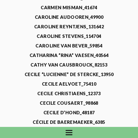
CARMEN MISMAN_41674
CAROLINE AUDOOREN_49900
CAROLINE REYNTJENS_131642
CAROLINE STEVENS_114704
CAROLINE VAN BEVER_59854
CATHARINA “RINA” VAESEN_40564
CATHY VAN CAUSBROUCK_82153
CECILE “LUCIENNE” DE STERCKE_13950
CECILE AELVOET_75410
CECILE CHRISTIAENS_12373
CECILE COUSAERT_98868
CECILE D’HOND_48187
CÉCILE DE BAEREMAEKER_6385
CECILE DE WAELE_4731