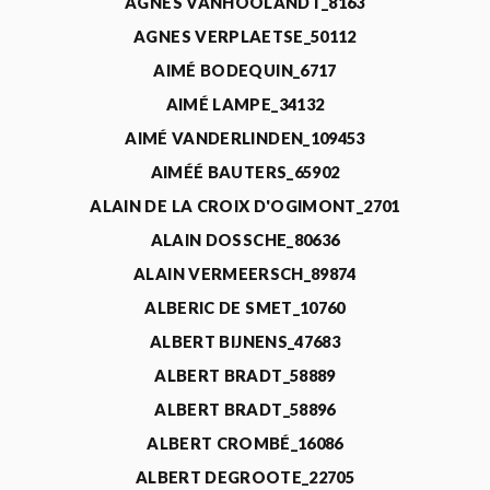
AGNÈS VANHOOLANDT_8163
AGNES VERPLAETSE_50112
AIMÉ BODEQUIN_6717
AIMÉ LAMPE_34132
AIMÉ VANDERLINDEN_109453
AIMÉÉ BAUTERS_65902
ALAIN DE LA CROIX D'OGIMONT_2701
ALAIN DOSSCHE_80636
ALAIN VERMEERSCH_89874
ALBERIC DE SMET_10760
ALBERT BIJNENS_47683
ALBERT BRADT_58889
ALBERT BRADT_58896
ALBERT CROMBÉ_16086
ALBERT DEGROOTE_22705