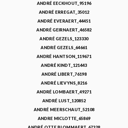
ANDRÉ EECKHOUT_95196
ANDRÉ ERREGAT_35012
ANDRÉ EVERAERT_44451
ANDRÉ GEIRNAERT_46582
ANDRÉ GEZELS_123330
ANDRÉ GEZELS_64661
ANDRÉ HANTSON_119671
ANDRÉ KINDT_121443
ANDRÉ LIBERT_76198
ANDRÉ LIEVYNS_8216
ANDRÉ LOMBAERT_49271
ANDRÉ LUST_120852
ANDRÉ MEERSCHAUT_52108
ANDRE MICLOTTE_65869
ANDRÉ OTTE BLOMMAERT_67328