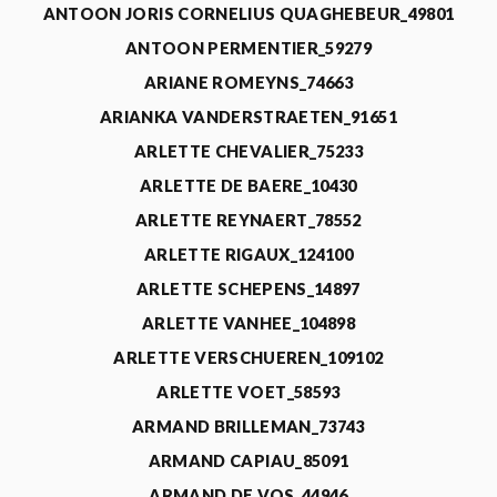
ANTOON JORIS CORNELIUS QUAGHEBEUR_49801
ANTOON PERMENTIER_59279
ARIANE ROMEYNS_74663
ARIANKA VANDERSTRAETEN_91651
ARLETTE CHEVALIER_75233
ARLETTE DE BAERE_10430
ARLETTE REYNAERT_78552
ARLETTE RIGAUX_124100
ARLETTE SCHEPENS_14897
ARLETTE VANHEE_104898
ARLETTE VERSCHUEREN_109102
ARLETTE VOET_58593
ARMAND BRILLEMAN_73743
ARMAND CAPIAU_85091
ARMAND DE VOS_44946