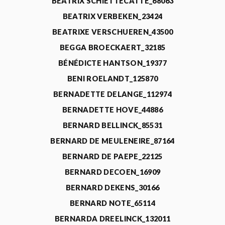
BEATRIX SCHIETTECATTE_68063
BEATRIX VERBEKEN_23424
BEATRIXE VERSCHUEREN_43500
BEGGA BROECKAERT_32185
BÉNÉDICTE HANTSON_19377
BENI ROELANDT_125870
BERNADETTE DELANGE_112974
BERNADETTE HOVE_44886
BERNARD BELLINCK_85531
BERNARD DE MEULENEIRE_87164
BERNARD DE PAEPE_22125
BERNARD DECOEN_16909
BERNARD DEKENS_30166
BERNARD NOTE_65114
BERNARDA DREELINCK_132011