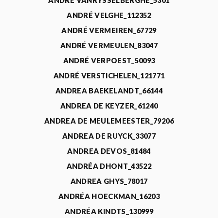
ANDRÉ VANRYSSELBERGHE_5301
ANDRÉ VELGHE_112352
ANDRÉ VERMEIREN_67729
ANDRÉ VERMEULEN_83047
ANDRÉ VERPOEST_50093
ANDRÉ VERSTICHELEN_121771
ANDREA BAEKELANDT_66144
ANDREA DE KEYZER_61240
ANDREA DE MEULEMEESTER_79206
ANDREA DE RUYCK_33077
ANDREA DEVOS_81484
ANDRÉA DHONT_43522
ANDREA GHYS_78017
ANDRÉA HOECKMAN_16203
ANDRÉA KINDTS_130999