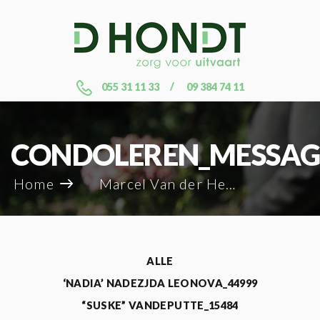
055 31 11 33
09 384 74 11
CONDOLEREN_MESSAG
Home
Marcel Van der Heggen_47796
ALLE
‘NADIA’ NADEZJDA LEONOVA_44999
“SUSKE” VANDEPUTTE_15484