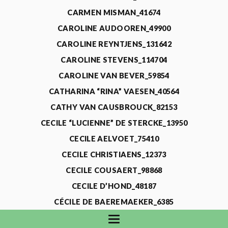
CARMEN MISMAN_41674
CAROLINE AUDOOREN_49900
CAROLINE REYNTJENS_131642
CAROLINE STEVENS_114704
CAROLINE VAN BEVER_59854
CATHARINA “RINA” VAESEN_40564
CATHY VAN CAUSBROUCK_82153
CECILE “LUCIENNE” DE STERCKE_13950
CECILE AELVOET_75410
CECILE CHRISTIAENS_12373
CECILE COUSAERT_98868
CECILE D’HOND_48187
CÉCILE DE BAEREMAEKER_6385
CECILE DE WAELE_4731