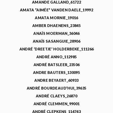
AMANDE GALLAND_61722
AMATA “AIMÉE” VANDEN DAELE_19992
AMATA MORNIE_19016
AMBER DHAENENS_23845
ANAÏS MOERMAN_36046
ANAÏS SASANGUIE_28906
ANDRÉ ‘DREETJE’ HOLDERBEKE_111266
ANDRÉ ANNO_112985
ANDRÉ BATSLEER_23506
ANDRE BAUTERS_130095
ANDRE BEYAERT_60933
ANDRÉ BOURDEAUD’HUI_39635
ANDRÉ CLAEYS_26870
ANDRÉ CLEMMEN_99001
ANDRÉ CLEPKENS_114743