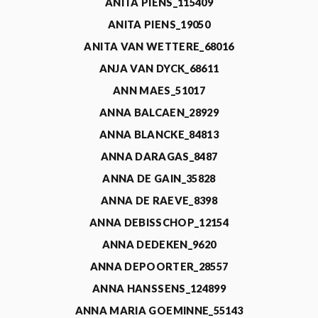
ANITA PIENS_115409
ANITA PIENS_19050
ANITA VAN WETTERE_68016
ANJA VAN DYCK_68611
ANN MAES_51017
ANNA BALCAEN_28929
ANNA BLANCKE_84813
ANNA DARAGAS_8487
ANNA DE GAIN_35828
ANNA DE RAEVE_8398
ANNA DEBISSCHOP_12154
ANNA DEDEKEN_9620
ANNA DEPOORTER_28557
ANNA HANSSENS_124899
ANNA MARIA GOEMINNE_55143