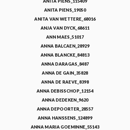
ANITA PIENS_115409
ANITA PIENS_19050
ANITA VAN WETTERE_68016
ANJA VAN DYCK_68611
ANN MAES_51017
ANNA BALCAEN_28929
ANNA BLANCKE_84813
ANNA DARAGAS_8487
ANNA DE GAIN_35828
ANNA DE RAEVE_8398
ANNA DEBISSCHOP_12154
ANNA DEDEKEN_9620
ANNA DEPOORTER_28557
ANNA HANSSENS_124899
ANNA MARIA GOEMINNE_55143