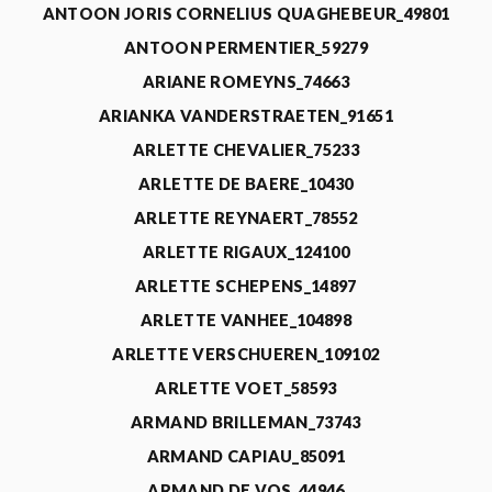
ANTOON JORIS CORNELIUS QUAGHEBEUR_49801
ANTOON PERMENTIER_59279
ARIANE ROMEYNS_74663
ARIANKA VANDERSTRAETEN_91651
ARLETTE CHEVALIER_75233
ARLETTE DE BAERE_10430
ARLETTE REYNAERT_78552
ARLETTE RIGAUX_124100
ARLETTE SCHEPENS_14897
ARLETTE VANHEE_104898
ARLETTE VERSCHUEREN_109102
ARLETTE VOET_58593
ARMAND BRILLEMAN_73743
ARMAND CAPIAU_85091
ARMAND DE VOS_44946