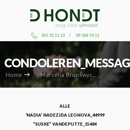
055 31 11 33
09 384 74 11
CONDOLEREN_MESSAG
Home
Marcella Brunswyck_62209
ALLE
‘NADIA’ NADEZJDA LEONOVA_44999
“SUSKE” VANDEPUTTE_15484