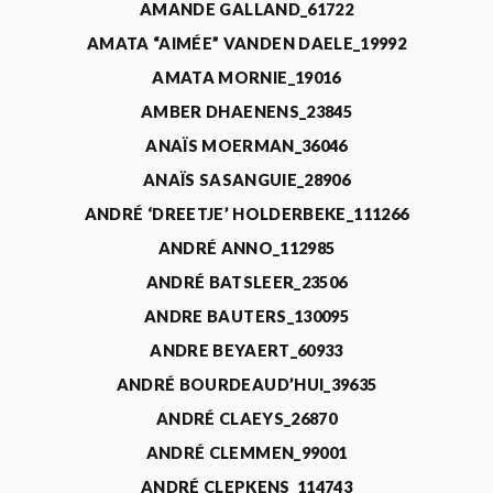
AMANDE GALLAND_61722
AMATA “AIMÉE” VANDEN DAELE_19992
AMATA MORNIE_19016
AMBER DHAENENS_23845
ANAÏS MOERMAN_36046
ANAÏS SASANGUIE_28906
ANDRÉ ‘DREETJE’ HOLDERBEKE_111266
ANDRÉ ANNO_112985
ANDRÉ BATSLEER_23506
ANDRE BAUTERS_130095
ANDRE BEYAERT_60933
ANDRÉ BOURDEAUD’HUI_39635
ANDRÉ CLAEYS_26870
ANDRÉ CLEMMEN_99001
ANDRÉ CLEPKENS_114743