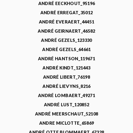
ANDRÉ EECKHOUT_95196
ANDRÉ ERREGAT_35012
ANDRÉ EVERAERT_44451
ANDRÉ GEIRNAERT_46582
ANDRÉ GEZELS_123330
ANDRÉ GEZELS_64661
ANDRÉ HANTSON_119671
ANDRÉ KINDT_121443
ANDRÉ LIBERT_76198
ANDRÉ LIEVYNS_8216
ANDRÉ LOMBAERT_49271
ANDRÉ LUST_120852
ANDRÉ MEERSCHAUT_52108
ANDRE MICLOTTE_65869
ANDRÉ OTTE BLOMMAERT_67328