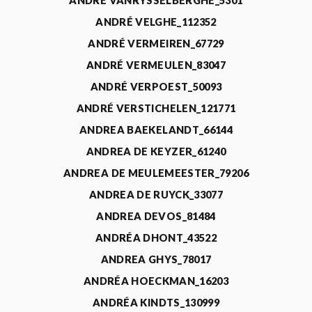
ANDRÉ VANRYSSELBERGHE_5301
ANDRÉ VELGHE_112352
ANDRÉ VERMEIREN_67729
ANDRÉ VERMEULEN_83047
ANDRÉ VERPOEST_50093
ANDRÉ VERSTICHELEN_121771
ANDREA BAEKELANDT_66144
ANDREA DE KEYZER_61240
ANDREA DE MEULEMEESTER_79206
ANDREA DE RUYCK_33077
ANDREA DEVOS_81484
ANDRÉA DHONT_43522
ANDREA GHYS_78017
ANDRÉA HOECKMAN_16203
ANDRÉA KINDTS_130999