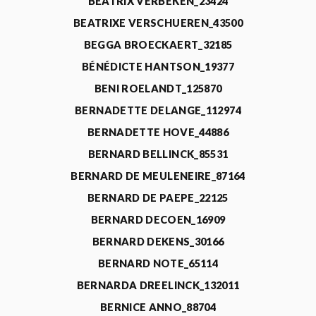
BEATRIX VERBEKEN_23424
BEATRIXE VERSCHUEREN_43500
BEGGA BROECKAERT_32185
BÉNÉDICTE HANTSON_19377
BENI ROELANDT_125870
BERNADETTE DELANGE_112974
BERNADETTE HOVE_44886
BERNARD BELLINCK_85531
BERNARD DE MEULENEIRE_87164
BERNARD DE PAEPE_22125
BERNARD DECOEN_16909
BERNARD DEKENS_30166
BERNARD NOTE_65114
BERNARDA DREELINCK_132011
BERNICE ANNO_88704