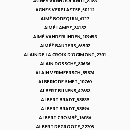
AGNÈS VANHOOLANDT_8163
AGNES VERPLAETSE_50112
AIMÉ BODEQUIN_6717
AIMÉ LAMPE_34132
AIMÉ VANDERLINDEN_109453
AIMÉÉ BAUTERS_65902
ALAIN DE LA CROIX D'OGIMONT_2701
ALAIN DOSSCHE_80636
ALAIN VERMEERSCH_89874
ALBERIC DE SMET_10760
ALBERT BIJNENS_47683
ALBERT BRADT_58889
ALBERT BRADT_58896
ALBERT CROMBÉ_16086
ALBERT DEGROOTE_22705