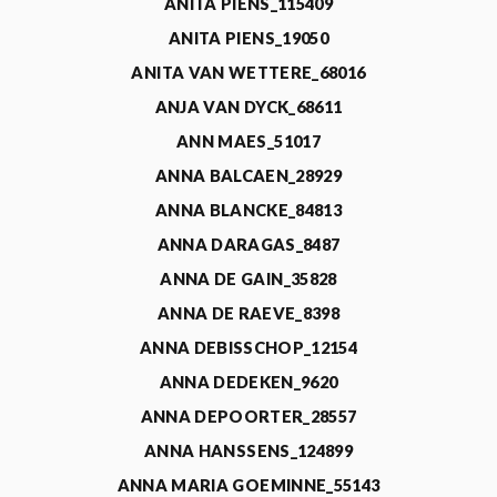
ANITA PIENS_115409
ANITA PIENS_19050
ANITA VAN WETTERE_68016
ANJA VAN DYCK_68611
ANN MAES_51017
ANNA BALCAEN_28929
ANNA BLANCKE_84813
ANNA DARAGAS_8487
ANNA DE GAIN_35828
ANNA DE RAEVE_8398
ANNA DEBISSCHOP_12154
ANNA DEDEKEN_9620
ANNA DEPOORTER_28557
ANNA HANSSENS_124899
ANNA MARIA GOEMINNE_55143