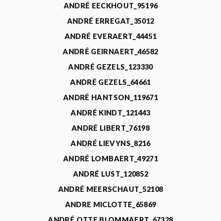
ANDRÉ EECKHOUT_95196
ANDRÉ ERREGAT_35012
ANDRÉ EVERAERT_44451
ANDRÉ GEIRNAERT_46582
ANDRÉ GEZELS_123330
ANDRÉ GEZELS_64661
ANDRÉ HANTSON_119671
ANDRÉ KINDT_121443
ANDRÉ LIBERT_76198
ANDRÉ LIEVYNS_8216
ANDRÉ LOMBAERT_49271
ANDRÉ LUST_120852
ANDRÉ MEERSCHAUT_52108
ANDRE MICLOTTE_65869
ANDRÉ OTTE BLOMMAERT_67328