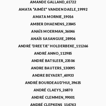
AMANDE GALLAND_61722
AMATA “AIMÉE” VANDEN DAELE_19992
AMATA MORNIE_19016
AMBER DHAENENS_23845
ANAÏS MOERMAN_36046
ANAÏS SASANGUIE_28906
ANDRÉ ‘DREETJE’ HOLDERBEKE_111266
ANDRÉ ANNO_112985
ANDRÉ BATSLEER_23506
ANDRE BAUTERS_130095
ANDRE BEYAERT_60933
ANDRÉ BOURDEAUD’HUI_39635
ANDRÉ CLAEYS_26870
ANDRÉ CLEMMEN_99001
ANDRÉ CLEPKENS_114743