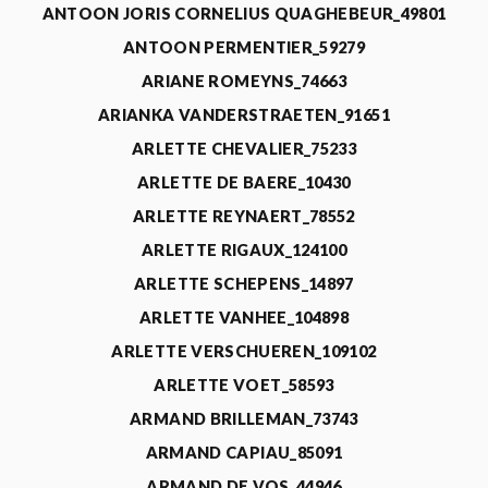
ANTOON JORIS CORNELIUS QUAGHEBEUR_49801
ANTOON PERMENTIER_59279
ARIANE ROMEYNS_74663
ARIANKA VANDERSTRAETEN_91651
ARLETTE CHEVALIER_75233
ARLETTE DE BAERE_10430
ARLETTE REYNAERT_78552
ARLETTE RIGAUX_124100
ARLETTE SCHEPENS_14897
ARLETTE VANHEE_104898
ARLETTE VERSCHUEREN_109102
ARLETTE VOET_58593
ARMAND BRILLEMAN_73743
ARMAND CAPIAU_85091
ARMAND DE VOS_44946