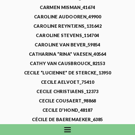
CARMEN MISMAN_41674
CAROLINE AUDOOREN_49900
CAROLINE REYNTJENS_131642
CAROLINE STEVENS_114704
CAROLINE VAN BEVER_59854
CATHARINA “RINA” VAESEN_40564
CATHY VAN CAUSBROUCK_82153
CECILE “LUCIENNE” DE STERCKE_13950
CECILE AELVOET_75410
CECILE CHRISTIAENS_12373
CECILE COUSAERT_98868
CECILE D’HOND_48187
CÉCILE DE BAEREMAEKER_6385
CECILE DE WAELE_4731