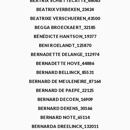
BEATRIX SCHIETTECATTE_68063
BEATRIX VERBEKEN_23424
BEATRIXE VERSCHUEREN_43500
BEGGA BROECKAERT_32185
BÉNÉDICTE HANTSON_19377
BENI ROELANDT_125870
BERNADETTE DELANGE_112974
BERNADETTE HOVE_44886
BERNARD BELLINCK_85531
BERNARD DE MEULENEIRE_87164
BERNARD DE PAEPE_22125
BERNARD DECOEN_16909
BERNARD DEKENS_30166
BERNARD NOTE_65114
BERNARDA DREELINCK_132011