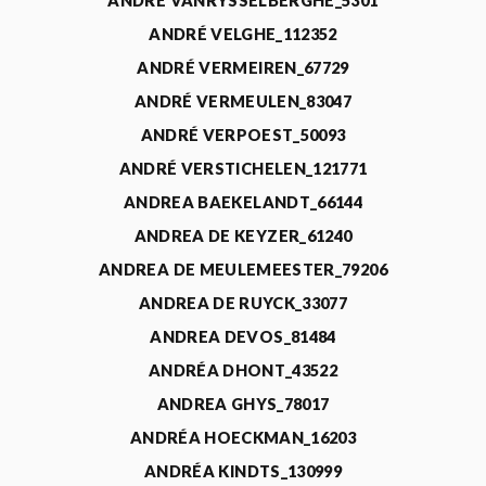
ANDRÉ VANRYSSELBERGHE_5301
ANDRÉ VELGHE_112352
ANDRÉ VERMEIREN_67729
ANDRÉ VERMEULEN_83047
ANDRÉ VERPOEST_50093
ANDRÉ VERSTICHELEN_121771
ANDREA BAEKELANDT_66144
ANDREA DE KEYZER_61240
ANDREA DE MEULEMEESTER_79206
ANDREA DE RUYCK_33077
ANDREA DEVOS_81484
ANDRÉA DHONT_43522
ANDREA GHYS_78017
ANDRÉA HOECKMAN_16203
ANDRÉA KINDTS_130999