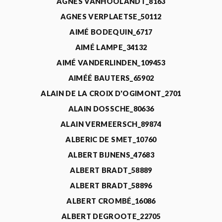
AGNÈS VANHOOLANDT_8163
AGNES VERPLAETSE_50112
AIMÉ BODEQUIN_6717
AIMÉ LAMPE_34132
AIMÉ VANDERLINDEN_109453
AIMÉÉ BAUTERS_65902
ALAIN DE LA CROIX D'OGIMONT_2701
ALAIN DOSSCHE_80636
ALAIN VERMEERSCH_89874
ALBERIC DE SMET_10760
ALBERT BIJNENS_47683
ALBERT BRADT_58889
ALBERT BRADT_58896
ALBERT CROMBÉ_16086
ALBERT DEGROOTE_22705