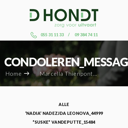
055 31 11 33
09 384 74 11
CONDOLEREN_MESSAG
Home
Marcella Thienpont_80025
ALLE
‘NADIA’ NADEZJDA LEONOVA_44999
“SUSKE” VANDEPUTTE_15484