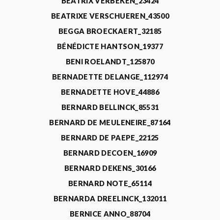
BEATRIX VERBEKEN_23424
BEATRIXE VERSCHUEREN_43500
BEGGA BROECKAERT_32185
BÉNÉDICTE HANTSON_19377
BENI ROELANDT_125870
BERNADETTE DELANGE_112974
BERNADETTE HOVE_44886
BERNARD BELLINCK_85531
BERNARD DE MEULENEIRE_87164
BERNARD DE PAEPE_22125
BERNARD DECOEN_16909
BERNARD DEKENS_30166
BERNARD NOTE_65114
BERNARDA DREELINCK_132011
BERNICE ANNO_88704