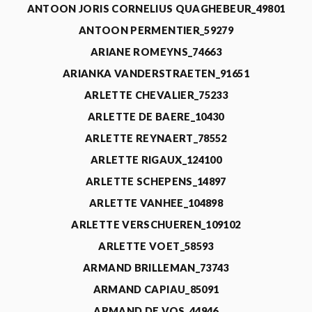
ANTOON JORIS CORNELIUS QUAGHEBEUR_49801
ANTOON PERMENTIER_59279
ARIANE ROMEYNS_74663
ARIANKA VANDERSTRAETEN_91651
ARLETTE CHEVALIER_75233
ARLETTE DE BAERE_10430
ARLETTE REYNAERT_78552
ARLETTE RIGAUX_124100
ARLETTE SCHEPENS_14897
ARLETTE VANHEE_104898
ARLETTE VERSCHUEREN_109102
ARLETTE VOET_58593
ARMAND BRILLEMAN_73743
ARMAND CAPIAU_85091
ARMAND DE VOS_44946