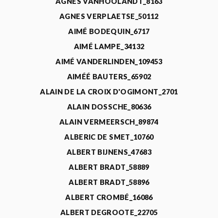
AGNÈS VANHOOLANDT_8163
AGNES VERPLAETSE_50112
AIMÉ BODEQUIN_6717
AIMÉ LAMPE_34132
AIMÉ VANDERLINDEN_109453
AIMÉÉ BAUTERS_65902
ALAIN DE LA CROIX D'OGIMONT_2701
ALAIN DOSSCHE_80636
ALAIN VERMEERSCH_89874
ALBERIC DE SMET_10760
ALBERT BIJNENS_47683
ALBERT BRADT_58889
ALBERT BRADT_58896
ALBERT CROMBÉ_16086
ALBERT DEGROOTE_22705