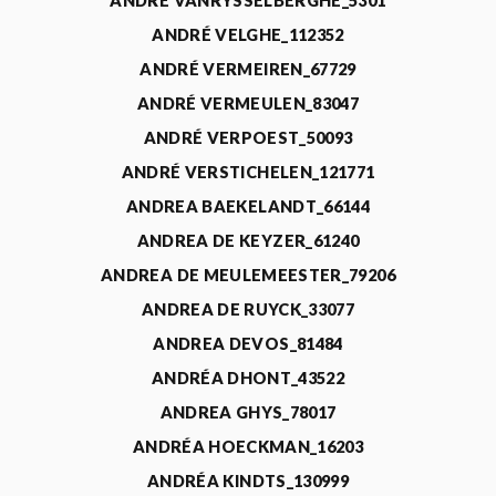
ANDRÉ VANRYSSELBERGHE_5301
ANDRÉ VELGHE_112352
ANDRÉ VERMEIREN_67729
ANDRÉ VERMEULEN_83047
ANDRÉ VERPOEST_50093
ANDRÉ VERSTICHELEN_121771
ANDREA BAEKELANDT_66144
ANDREA DE KEYZER_61240
ANDREA DE MEULEMEESTER_79206
ANDREA DE RUYCK_33077
ANDREA DEVOS_81484
ANDRÉA DHONT_43522
ANDREA GHYS_78017
ANDRÉA HOECKMAN_16203
ANDRÉA KINDTS_130999