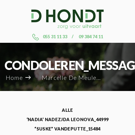
055 31 11 33
09 384 74 11
CONDOLEREN_MESSAG
Home
Marcelle De Meulemeester_10170
ALLE
‘NADIA’ NADEZJDA LEONOVA_44999
“SUSKE” VANDEPUTTE_15484