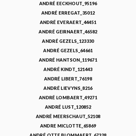
ANDRÉ EECKHOUT_95196
ANDRÉ ERREGAT_35012
ANDRÉ EVERAERT_44451
ANDRÉ GEIRNAERT_46582
ANDRÉ GEZELS_123330
ANDRÉ GEZELS_64661
ANDRÉ HANTSON_119671
ANDRÉ KINDT_121443
ANDRÉ LIBERT_76198
ANDRÉ LIEVYNS_8216
ANDRÉ LOMBAERT_49271
ANDRÉ LUST_120852
ANDRÉ MEERSCHAUT_52108
ANDRE MICLOTTE_65869
ANDRÉ OTTE BLOMMAERT_67328