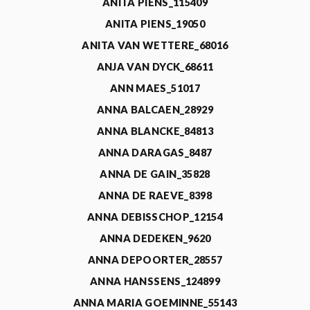
ANITA PIENS_115409
ANITA PIENS_19050
ANITA VAN WETTERE_68016
ANJA VAN DYCK_68611
ANN MAES_51017
ANNA BALCAEN_28929
ANNA BLANCKE_84813
ANNA DARAGAS_8487
ANNA DE GAIN_35828
ANNA DE RAEVE_8398
ANNA DEBISSCHOP_12154
ANNA DEDEKEN_9620
ANNA DEPOORTER_28557
ANNA HANSSENS_124899
ANNA MARIA GOEMINNE_55143