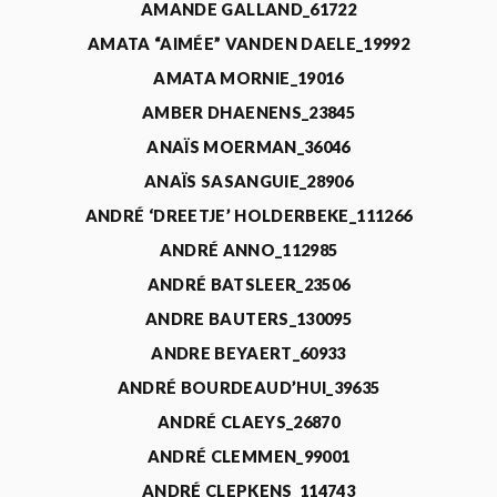
AMANDE GALLAND_61722
AMATA “AIMÉE” VANDEN DAELE_19992
AMATA MORNIE_19016
AMBER DHAENENS_23845
ANAÏS MOERMAN_36046
ANAÏS SASANGUIE_28906
ANDRÉ ‘DREETJE’ HOLDERBEKE_111266
ANDRÉ ANNO_112985
ANDRÉ BATSLEER_23506
ANDRE BAUTERS_130095
ANDRE BEYAERT_60933
ANDRÉ BOURDEAUD’HUI_39635
ANDRÉ CLAEYS_26870
ANDRÉ CLEMMEN_99001
ANDRÉ CLEPKENS_114743