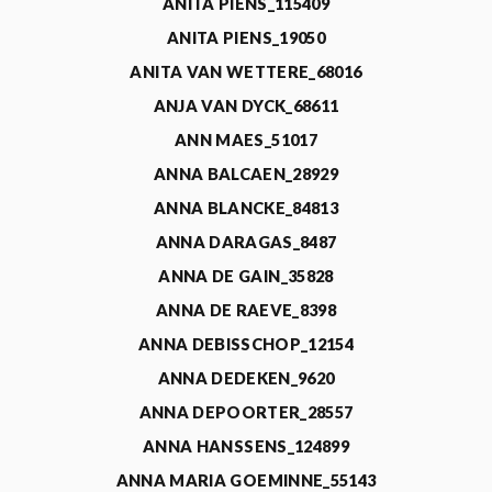
ANITA PIENS_115409
ANITA PIENS_19050
ANITA VAN WETTERE_68016
ANJA VAN DYCK_68611
ANN MAES_51017
ANNA BALCAEN_28929
ANNA BLANCKE_84813
ANNA DARAGAS_8487
ANNA DE GAIN_35828
ANNA DE RAEVE_8398
ANNA DEBISSCHOP_12154
ANNA DEDEKEN_9620
ANNA DEPOORTER_28557
ANNA HANSSENS_124899
ANNA MARIA GOEMINNE_55143