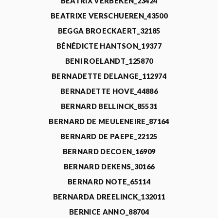
BEATRIX VERBEKEN_23424
BEATRIXE VERSCHUEREN_43500
BEGGA BROECKAERT_32185
BÉNÉDICTE HANTSON_19377
BENI ROELANDT_125870
BERNADETTE DELANGE_112974
BERNADETTE HOVE_44886
BERNARD BELLINCK_85531
BERNARD DE MEULENEIRE_87164
BERNARD DE PAEPE_22125
BERNARD DECOEN_16909
BERNARD DEKENS_30166
BERNARD NOTE_65114
BERNARDA DREELINCK_132011
BERNICE ANNO_88704