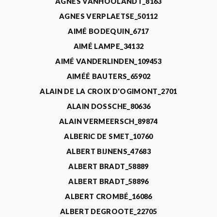
AGNÈS VANHOOLANDT_8163
AGNES VERPLAETSE_50112
AIMÉ BODEQUIN_6717
AIMÉ LAMPE_34132
AIMÉ VANDERLINDEN_109453
AIMÉÉ BAUTERS_65902
ALAIN DE LA CROIX D'OGIMONT_2701
ALAIN DOSSCHE_80636
ALAIN VERMEERSCH_89874
ALBERIC DE SMET_10760
ALBERT BIJNENS_47683
ALBERT BRADT_58889
ALBERT BRADT_58896
ALBERT CROMBÉ_16086
ALBERT DEGROOTE_22705