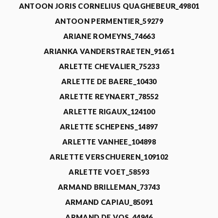
ANTOON JORIS CORNELIUS QUAGHEBEUR_49801
ANTOON PERMENTIER_59279
ARIANE ROMEYNS_74663
ARIANKA VANDERSTRAETEN_91651
ARLETTE CHEVALIER_75233
ARLETTE DE BAERE_10430
ARLETTE REYNAERT_78552
ARLETTE RIGAUX_124100
ARLETTE SCHEPENS_14897
ARLETTE VANHEE_104898
ARLETTE VERSCHUEREN_109102
ARLETTE VOET_58593
ARMAND BRILLEMAN_73743
ARMAND CAPIAU_85091
ARMAND DE VOS_44946