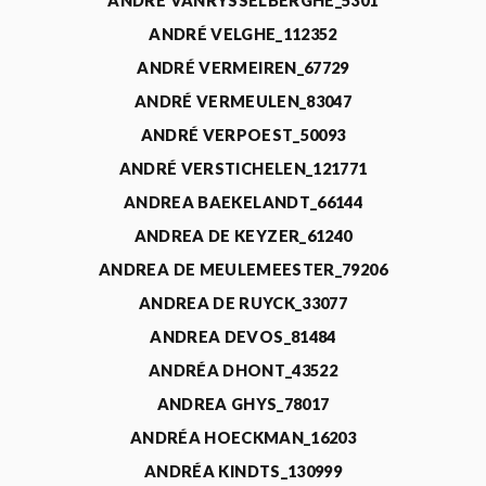
ANDRÉ VANRYSSELBERGHE_5301
ANDRÉ VELGHE_112352
ANDRÉ VERMEIREN_67729
ANDRÉ VERMEULEN_83047
ANDRÉ VERPOEST_50093
ANDRÉ VERSTICHELEN_121771
ANDREA BAEKELANDT_66144
ANDREA DE KEYZER_61240
ANDREA DE MEULEMEESTER_79206
ANDREA DE RUYCK_33077
ANDREA DEVOS_81484
ANDRÉA DHONT_43522
ANDREA GHYS_78017
ANDRÉA HOECKMAN_16203
ANDRÉA KINDTS_130999