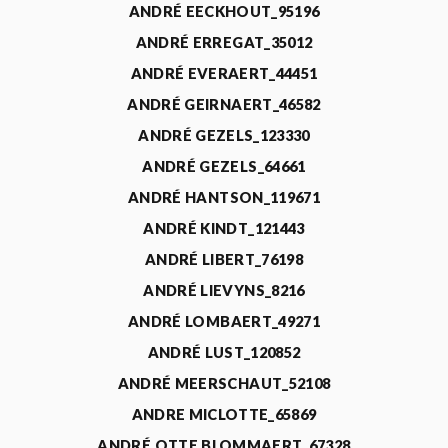
ANDRÉ EECKHOUT_95196
ANDRÉ ERREGAT_35012
ANDRÉ EVERAERT_44451
ANDRÉ GEIRNAERT_46582
ANDRÉ GEZELS_123330
ANDRÉ GEZELS_64661
ANDRÉ HANTSON_119671
ANDRÉ KINDT_121443
ANDRÉ LIBERT_76198
ANDRÉ LIEVYNS_8216
ANDRÉ LOMBAERT_49271
ANDRÉ LUST_120852
ANDRÉ MEERSCHAUT_52108
ANDRE MICLOTTE_65869
ANDRÉ OTTE BLOMMAERT_67328