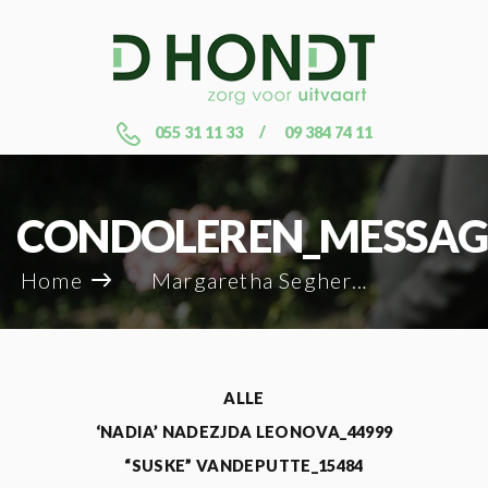
055 31 11 33
09 384 74 11
CONDOLEREN_MESSAG
Home
Margaretha Seghers_132732
ALLE
‘NADIA’ NADEZJDA LEONOVA_44999
“SUSKE” VANDEPUTTE_15484