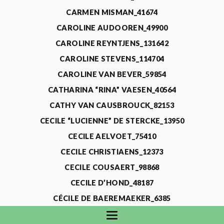
CARMEN MISMAN_41674
CAROLINE AUDOOREN_49900
CAROLINE REYNTJENS_131642
CAROLINE STEVENS_114704
CAROLINE VAN BEVER_59854
CATHARINA “RINA” VAESEN_40564
CATHY VAN CAUSBROUCK_82153
CECILE “LUCIENNE” DE STERCKE_13950
CECILE AELVOET_75410
CECILE CHRISTIAENS_12373
CECILE COUSAERT_98868
CECILE D’HOND_48187
CÉCILE DE BAEREMAEKER_6385
CECILE DE WAELE_4731