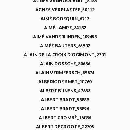
AGNÈS VANHOOLANDT_8163
AGNES VERPLAETSE_50112
AIMÉ BODEQUIN_6717
AIMÉ LAMPE_34132
AIMÉ VANDERLINDEN_109453
AIMÉÉ BAUTERS_65902
ALAIN DE LA CROIX D'OGIMONT_2701
ALAIN DOSSCHE_80636
ALAIN VERMEERSCH_89874
ALBERIC DE SMET_10760
ALBERT BIJNENS_47683
ALBERT BRADT_58889
ALBERT BRADT_58896
ALBERT CROMBÉ_16086
ALBERT DEGROOTE_22705