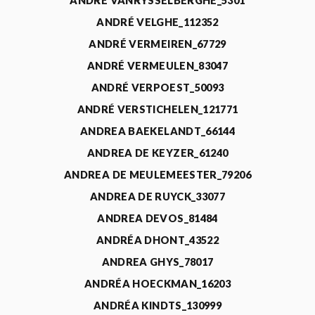
ANDRÉ VANRYSSELBERGHE_5301
ANDRÉ VELGHE_112352
ANDRÉ VERMEIREN_67729
ANDRÉ VERMEULEN_83047
ANDRÉ VERPOEST_50093
ANDRÉ VERSTICHELEN_121771
ANDREA BAEKELANDT_66144
ANDREA DE KEYZER_61240
ANDREA DE MEULEMEESTER_79206
ANDREA DE RUYCK_33077
ANDREA DEVOS_81484
ANDRÉA DHONT_43522
ANDREA GHYS_78017
ANDRÉA HOECKMAN_16203
ANDRÉA KINDTS_130999