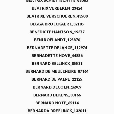
BEATRIX SCHIETTECATTE_68063
BEATRIX VERBEKEN_23424
BEATRIXE VERSCHUEREN_43500
BEGGA BROECKAERT_32185
BÉNÉDICTE HANTSON_19377
BENI ROELANDT_125870
BERNADETTE DELANGE_112974
BERNADETTE HOVE_44886
BERNARD BELLINCK_85531
BERNARD DE MEULENEIRE_87164
BERNARD DE PAEPE_22125
BERNARD DECOEN_16909
BERNARD DEKENS_30166
BERNARD NOTE_65114
BERNARDA DREELINCK_132011