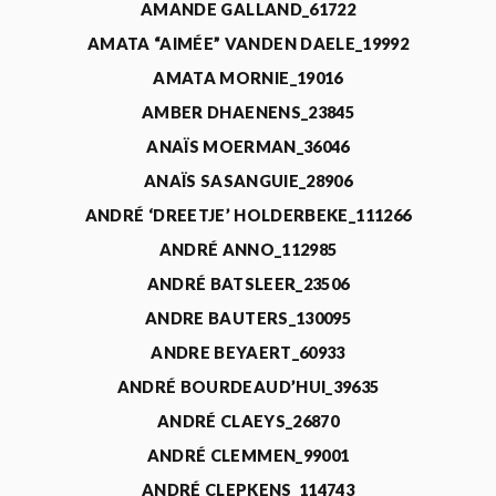
AMANDE GALLAND_61722
AMATA “AIMÉE” VANDEN DAELE_19992
AMATA MORNIE_19016
AMBER DHAENENS_23845
ANAÏS MOERMAN_36046
ANAÏS SASANGUIE_28906
ANDRÉ ‘DREETJE’ HOLDERBEKE_111266
ANDRÉ ANNO_112985
ANDRÉ BATSLEER_23506
ANDRE BAUTERS_130095
ANDRE BEYAERT_60933
ANDRÉ BOURDEAUD’HUI_39635
ANDRÉ CLAEYS_26870
ANDRÉ CLEMMEN_99001
ANDRÉ CLEPKENS_114743