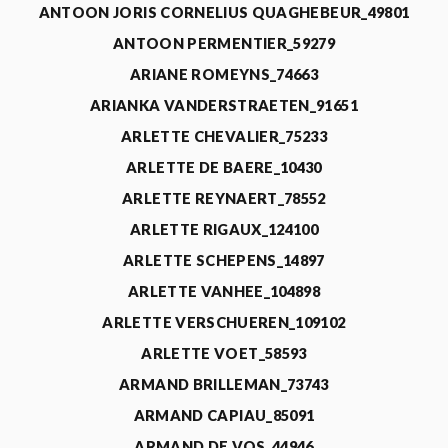
ANTOON JORIS CORNELIUS QUAGHEBEUR_49801
ANTOON PERMENTIER_59279
ARIANE ROMEYNS_74663
ARIANKA VANDERSTRAETEN_91651
ARLETTE CHEVALIER_75233
ARLETTE DE BAERE_10430
ARLETTE REYNAERT_78552
ARLETTE RIGAUX_124100
ARLETTE SCHEPENS_14897
ARLETTE VANHEE_104898
ARLETTE VERSCHUEREN_109102
ARLETTE VOET_58593
ARMAND BRILLEMAN_73743
ARMAND CAPIAU_85091
ARMAND DE VOS_44946