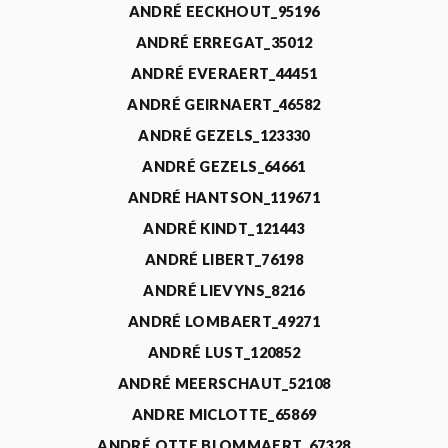
ANDRÉ EECKHOUT_95196
ANDRÉ ERREGAT_35012
ANDRÉ EVERAERT_44451
ANDRÉ GEIRNAERT_46582
ANDRÉ GEZELS_123330
ANDRÉ GEZELS_64661
ANDRÉ HANTSON_119671
ANDRÉ KINDT_121443
ANDRÉ LIBERT_76198
ANDRÉ LIEVYNS_8216
ANDRÉ LOMBAERT_49271
ANDRÉ LUST_120852
ANDRÉ MEERSCHAUT_52108
ANDRE MICLOTTE_65869
ANDRÉ OTTE BLOMMAERT_67328