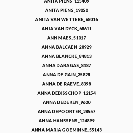
ANITA PIENS_115409
ANITA PIENS_19050
ANITA VAN WETTERE_68016
ANJA VAN DYCK_68611
ANN MAES_51017
ANNA BALCAEN_28929
ANNA BLANCKE_84813
ANNA DARAGAS_8487
ANNA DE GAIN_35828
ANNA DE RAEVE_8398
ANNA DEBISSCHOP_12154
ANNA DEDEKEN_9620
ANNA DEPOORTER_28557
ANNA HANSSENS_124899
ANNA MARIA GOEMINNE_55143