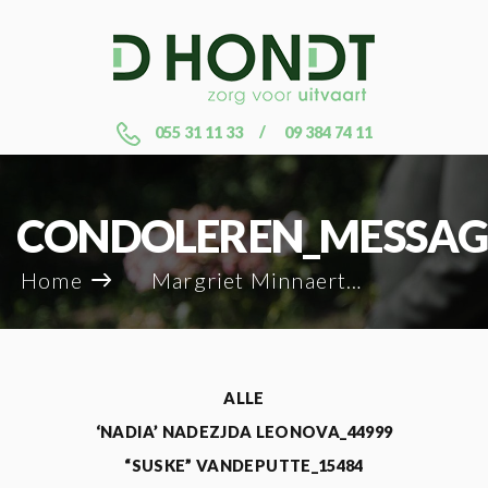
055 31 11 33
09 384 74 11
CONDOLEREN_MESSAG
Home
Margriet Minnaert_74483
ALLE
‘NADIA’ NADEZJDA LEONOVA_44999
“SUSKE” VANDEPUTTE_15484