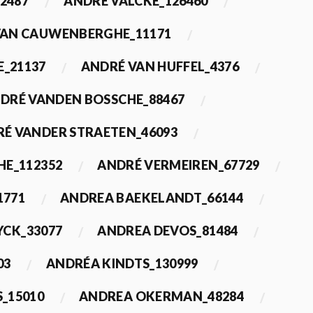
2487
ANDRÉ VALCKE_126460
VAN CAUWENBERGHE_11171
E_21137
ANDRÉ VAN HUFFEL_4376
DRÉ VANDEN BOSSCHE_88467
É VANDER STRAETEN_46093
HE_112352
ANDRÉ VERMEIREN_67729
1771
ANDREA BAEKELANDT_66144
YCK_33077
ANDREA DEVOS_81484
03
ANDRÉA KINDTS_130999
_15010
ANDREA OKERMAN_48284