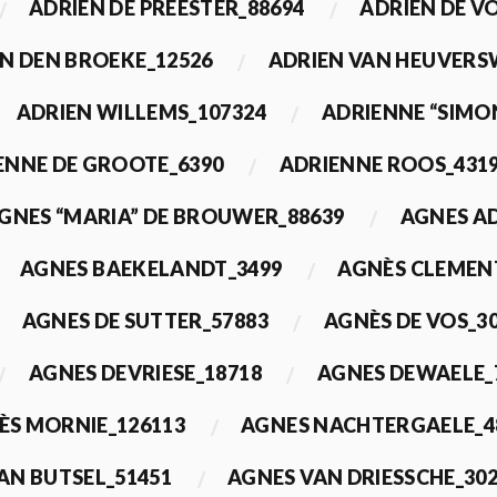
ADRIEN DE PREESTER_88694
ADRIEN DE V
N DEN BROEKE_12526
ADRIEN VAN HEUVERS
ADRIEN WILLEMS_107324
ADRIENNE “SIMO
ENNE DE GROOTE_6390
ADRIENNE ROOS_431
GNES “MARIA” DE BROUWER_88639
AGNES A
AGNES BAEKELANDT_3499
AGNÈS CLEMEN
AGNES DE SUTTER_57883
AGNÈS DE VOS_3
AGNES DEVRIESE_18718
AGNES DEWAELE_
ÈS MORNIE_126113
AGNES NACHTERGAELE_4
AN BUTSEL_51451
AGNES VAN DRIESSCHE_30