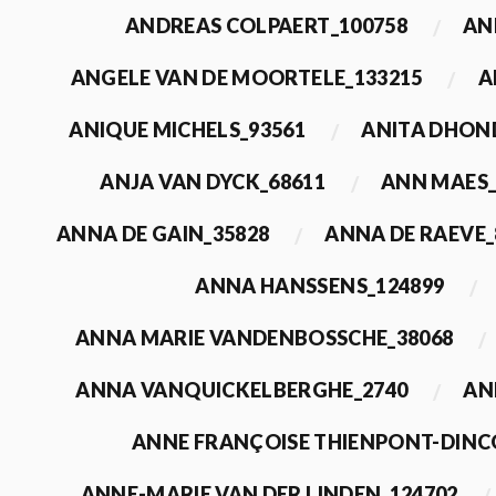
ANDREAS COLPAERT_100758
AN
ANGELE VAN DE MOORTELE_133215
A
ANIQUE MICHELS_93561
ANITA DHON
ANJA VAN DYCK_68611
ANN MAES_
ANNA DE GAIN_35828
ANNA DE RAEVE_
ANNA HANSSENS_124899
ANNA MARIE VANDENBOSSCHE_38068
ANNA VANQUICKELBERGHE_2740
AN
ANNE FRANÇOISE THIENPONT-DINC
ANNE-MARIE VAN DER LINDEN_124702