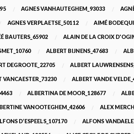
95
AGNES VANHAUTEGHEM_93033
AGN
AGNES VERPLAETSE_50112
AIMÉ BODEQUI
É BAUTERS_65902
ALAIN DE LA CROIX D'OG
 SMET_10760
ALBERT BIJNENS_47683
ALB
RT DEGROOTE_22705
ALBERT LAUWRENSENS
T VANCAESTER_73230
ALBERT VANDE VELDE_
4463
ALBERTINA DE MOOR_128677
ALBE
BERTINE VANOOTEGHEM_42606
ALEX MERCH
LFONS D’ESPEELS_107170
ALFONS VANDAELE