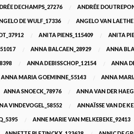
DRÉE DECHAMPS_27276
ANDRÉE DOUTREPON
NGELO DE WULF_17336
ANGELO VAN LAETHE
DT_37912
ANITA PIENS_115409
ANITA PI
51017
ANNA BALCAEN_28929
ANNA BLA
8398
ANNA DEBISSCHOP_12154
ANNA D
ANNA MARIA GOEMINNE_55143
ANNA MARI
ANNA SNOECK_78976
ANNA VAN DER HAEG
NA VINDEVOGEL_58552
ANNAÏSSE VAN DE K
Q_5395
ANNE MARIE VAN MELKEBEKE_92413
ANNETTE PLETINCKX_123628
ANNIC DE G