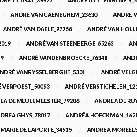
DRÉ TYTGAT_39927
ANDRÉ UYTTENHOVEN_5
ANDRÉ VAN CAENEGHEM_23630
ANDRE 
ANDRÉ VAN DAELE_97756
ANDRÉ VAN HOLL
2019
ANDRÉ VAN STEENBERGE_65263
AN
79
ANDRÉ VANDENBROECKE_76348
ANDR
NDRÉ VANRYSSELBERGHE_5301
ANDRÉ VELG
 VERPOEST_50093
ANDRÉ VERSTICHELEN_12
EA DE MEULEMEESTER_79206
ANDREA DE RU
DREA GHYS_78017
ANDRÉA HOECKMAN_162
MARIE DE LAPORTE_34915
ANDREA MOREELS