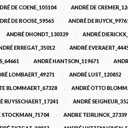
DRÉ DE COENE_105104
ANDRÉ DE CREMER_12
DRÉ DE ROOSE_59565
ANDRÉ DE RUYCK_9976
ANDRÉ DHONDT_130329
ANDRÉ DIERICKX
NDRÉ ERREGAT_35012
ANDRÉ EVERAERT_444
S_64661
ANDRÉ HANTSON_119671
ANDR
RÉ LOMBAERT_49271
ANDRÉ LUST_120852
TE BLOMMAERT_67328
ANDRÉ OTTO BLOMMA
É RUYSSCHAERT_17241
ANDRÉ SEIGNEUR_35
 STOCKMAN_71704
ANDRE TEIRLINCK_27339