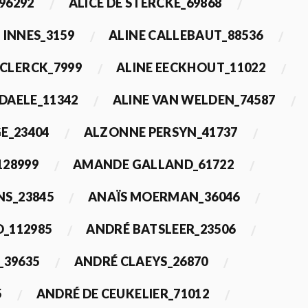
96292
ALICE DE STERCKE_69868
 INNES_3159
ALINE CALLEBAUT_88536
ECLERCK_7999
ALINE EECKHOUT_11022
 DAELE_11342
ALINE VAN WELDEN_74587
E_23404
ALZONNE PERSYN_41737
28999
AMANDE GALLAND_61722
S_23845
ANAÏS MOERMAN_36046
_112985
ANDRÉ BATSLEER_23506
_39635
ANDRÉ CLAEYS_26870
5
ANDRÉ DE CEUKELIER_71012