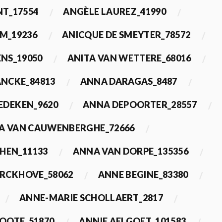
T_17554
ANGÈLE LAUREZ_41990
M_19236
ANICQUE DE SMEYTER_78572
ENS_19050
ANITA VAN WETTERE_68016
NCKE_84813
ANNA DARAGAS_8487
EDEKEN_9620
ANNA DEPOORTER_28557
A VAN CAUWENBERGHE_72666
HEN_11133
ANNA VAN DORPE_135356
ERCKHOVE_58062
ANNE BEGINE_83380
ANNE-MARIE SCHOLLAERT_2817
ROOTE_51870
ANNIE AELGOET_101583