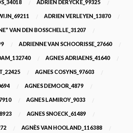
OS_34018
ADRIEN DERYCKE_99325
WIJN_69211
ADRIEN VERLEYEN_13870
NE” VAN DEN BOSSCHELLE_31207
99
ADRIENNE VAN SCHOORISSE_27660
DAM_132740
AGNES ADRIAENS_41640
T_22425
AGNES COSYNS_97603
0694
AGNES DEMOOR_4879
7910
AGNES LAMIROY_9033
8923
AGNES SNOECK_61489
272
AGNÈS VAN HOOLAND_116388