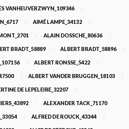
ÈS VANHEUVERZWYN_109346
N_6717
AIMÉ LAMPE_34132
IMONT_2701
ALAIN DOSSCHE_80636
ERT BRADT_58889
ALBERT BRADT_58896
_107156
ALBERT RONSSE_5422
47500
ALBERT VANDER BRUGGEN_18103
RTINE DE LEPELEIRE_32207
IERS_43892
ALEXANDER TACK_71170
_33054
ALFRED DE ROUCK_43344