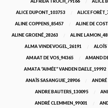
ALFRIDA TROCH_79166
ALICE 
ALICE DUPONT_103753
ALICE FORÊT_
ALINE COPPENS_85457
ALINE DE COST
ALINE GROENÉ_28263
ALINE LAMON_48
ALMA VINDEVOGEL_26191
ALOÏS
AMAAT DE VOS_94365
AMAND DE
AMATA “AIMÉE” VANDEN DAELE_19992
ANAÏS SASANGUIE_28906
ANDRÉ 
ANDRE BAUTERS_130095
AN
ANDRÉ CLEMMEN_99001
AND