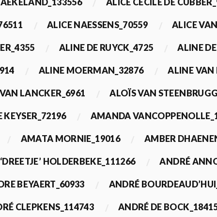
BAEKELAND_133556
ALICE CECILE DE CUBBER_
76511
ALICE NAESSENS_70559
ALICE VAN
ER_4355
ALINE DE RUYCK_4725
ALINE D
914
ALINE MOERMAN_32876
ALINE VAN
 VAN LANCKER_6961
ALOÏS VAN STEENBRUGG
 KEYSER_72196
AMANDA VANCOPPENOLLE_1
AMATA MORNIE_19016
AMBER DHAENEN
‘DREETJE’ HOLDERBEKE_111266
ANDRÉ ANNO
DRE BEYAERT_60933
ANDRÉ BOURDEAUD’HUI
RÉ CLEPKENS_114743
ANDRÉ DE BOCK_1841