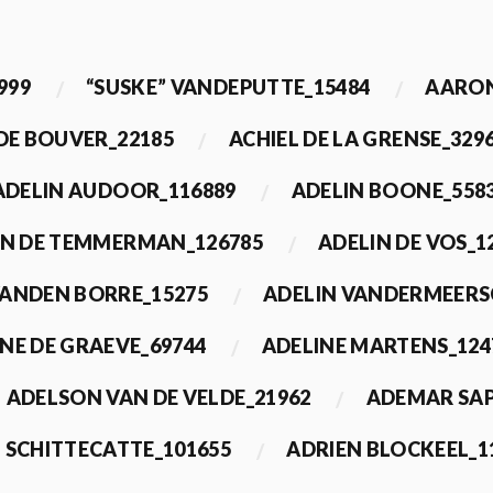
999
“SUSKE” VANDEPUTTE_15484
AARON
 DE BOUVER_22185
ACHIEL DE LA GRENSE_329
ADELIN AUDOOR_116889
ADELIN BOONE_558
IN DE TEMMERMAN_126785
ADELIN DE VOS_1
VANDEN BORRE_15275
ADELIN VANDERMEERS
NE DE GRAEVE_69744
ADELINE MARTENS_124
ADELSON VAN DE VELDE_21962
ADEMAR SAP
 SCHITTECATTE_101655
ADRIEN BLOCKEEL_1