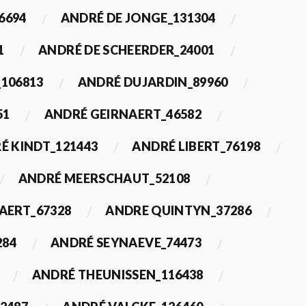
6694
ANDRÉ DE JONGE_131304
1
ANDRÉ DE SCHEERDER_24001
_106813
ANDRÉ DUJARDIN_89960
51
ANDRÉ GEIRNAERT_46582
É KINDT_121443
ANDRÉ LIBERT_76198
ANDRÉ MEERSCHAUT_52108
ERT_67328
ANDRE QUINTYN_37286
284
ANDRÉ SEYNAEVE_74473
ANDRÉ THEUNISSEN_116438