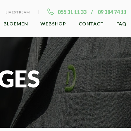
055 31 11 33
09 384 74 11
LIVESTREAM
BLOEMEN
WEBSHOP
CONTACT
FAQ
GES