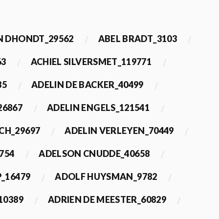
 DHONDT_29562
ABEL BRADT_3103
63
ACHIEL SILVERSMET_119771
35
ADELIN DE BACKER_40499
26867
ADELIN ENGELS_121541
CH_29697
ADELIN VERLEYEN_70449
754
ADELSON CNUDDE_40658
_16479
ADOLF HUYSMAN_9782
10389
ADRIEN DE MEESTER_60829