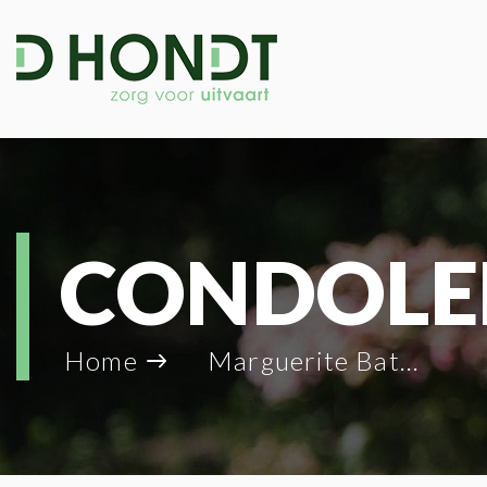
CONDOLE
Home
Marguerite Battiau_36152