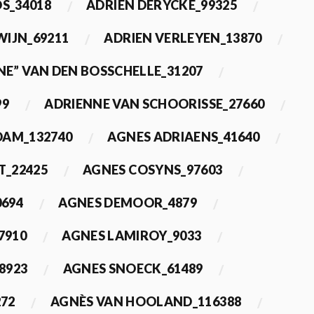
OS_34018
ADRIEN DERYCKE_99325
WIJN_69211
ADRIEN VERLEYEN_13870
NE” VAN DEN BOSSCHELLE_31207
99
ADRIENNE VAN SCHOORISSE_27660
DAM_132740
AGNES ADRIAENS_41640
T_22425
AGNES COSYNS_97603
0694
AGNES DEMOOR_4879
7910
AGNES LAMIROY_9033
8923
AGNES SNOECK_61489
272
AGNÈS VAN HOOLAND_116388