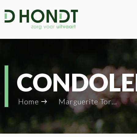
CONDOLE
Home
Marguerite Torck_36095