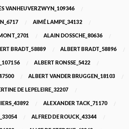
ÈS VANHEUVERZWYN_109346
N_6717
AIMÉ LAMPE_34132
IMONT_2701
ALAIN DOSSCHE_80636
ERT BRADT_58889
ALBERT BRADT_58896
_107156
ALBERT RONSSE_5422
47500
ALBERT VANDER BRUGGEN_18103
RTINE DE LEPELEIRE_32207
IERS_43892
ALEXANDER TACK_71170
_33054
ALFRED DE ROUCK_43344