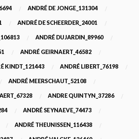
6694
ANDRÉ DE JONGE_131304
1
ANDRÉ DE SCHEERDER_24001
_106813
ANDRÉ DUJARDIN_89960
51
ANDRÉ GEIRNAERT_46582
É KINDT_121443
ANDRÉ LIBERT_76198
ANDRÉ MEERSCHAUT_52108
ERT_67328
ANDRE QUINTYN_37286
284
ANDRÉ SEYNAEVE_74473
ANDRÉ THEUNISSEN_116438