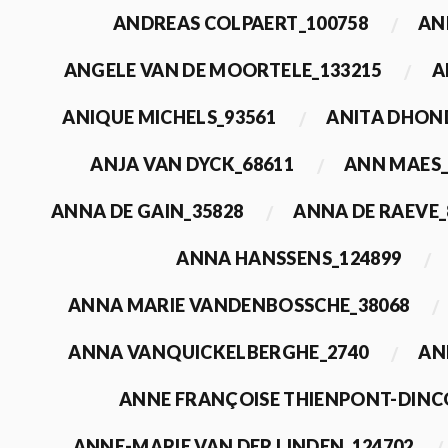
ANDREAS COLPAERT_100758
AN
ANGELE VAN DE MOORTELE_133215
A
ANIQUE MICHELS_93561
ANITA DHON
ANJA VAN DYCK_68611
ANN MAES_
ANNA DE GAIN_35828
ANNA DE RAEVE_
ANNA HANSSENS_124899
ANNA MARIE VANDENBOSSCHE_38068
ANNA VANQUICKELBERGHE_2740
AN
ANNE FRANÇOISE THIENPONT-DINC
ANNE-MARIE VAN DER LINDEN_124702