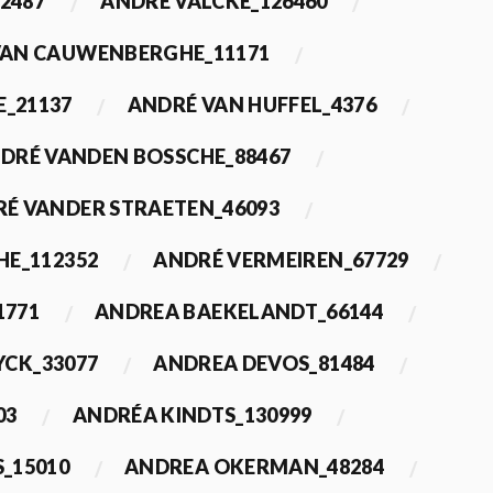
2487
ANDRÉ VALCKE_126460
VAN CAUWENBERGHE_11171
E_21137
ANDRÉ VAN HUFFEL_4376
DRÉ VANDEN BOSSCHE_88467
É VANDER STRAETEN_46093
HE_112352
ANDRÉ VERMEIREN_67729
1771
ANDREA BAEKELANDT_66144
YCK_33077
ANDREA DEVOS_81484
03
ANDRÉA KINDTS_130999
_15010
ANDREA OKERMAN_48284