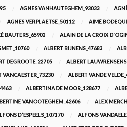
95
AGNES VANHAUTEGHEM_93033
AGN
AGNES VERPLAETSE_50112
AIMÉ BODEQUI
É BAUTERS_65902
ALAIN DE LA CROIX D'OG
 SMET_10760
ALBERT BIJNENS_47683
ALB
RT DEGROOTE_22705
ALBERT LAUWRENSENS
T VANCAESTER_73230
ALBERT VANDE VELDE_
4463
ALBERTINA DE MOOR_128677
ALBE
BERTINE VANOOTEGHEM_42606
ALEX MERCH
LFONS D’ESPEELS_107170
ALFONS VANDAELE