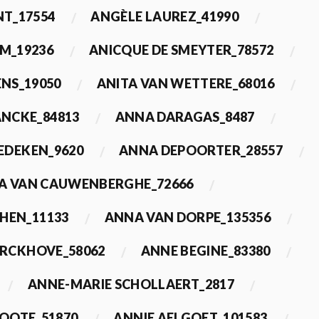
T_17554
ANGÈLE LAUREZ_41990
M_19236
ANICQUE DE SMEYTER_78572
ENS_19050
ANITA VAN WETTERE_68016
NCKE_84813
ANNA DARAGAS_8487
EDEKEN_9620
ANNA DEPOORTER_28557
A VAN CAUWENBERGHE_72666
HEN_11133
ANNA VAN DORPE_135356
ERCKHOVE_58062
ANNE BEGINE_83380
ANNE-MARIE SCHOLLAERT_2817
ROOTE_51870
ANNIE AELGOET_101583