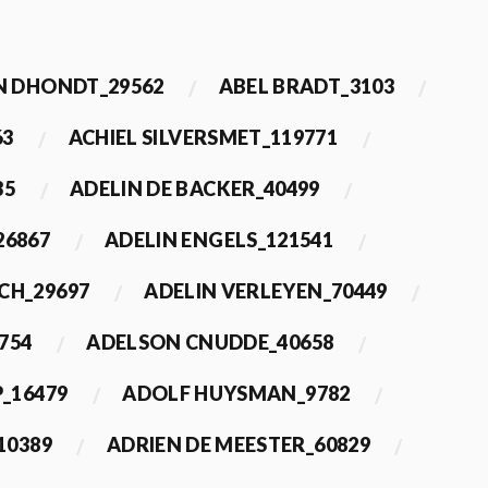
 DHONDT_29562
ABEL BRADT_3103
63
ACHIEL SILVERSMET_119771
35
ADELIN DE BACKER_40499
26867
ADELIN ENGELS_121541
CH_29697
ADELIN VERLEYEN_70449
754
ADELSON CNUDDE_40658
_16479
ADOLF HUYSMAN_9782
10389
ADRIEN DE MEESTER_60829