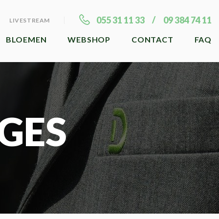
055 31 11 33
09 384 74 11
LIVESTREAM
BLOEMEN
WEBSHOP
CONTACT
FAQ
GES