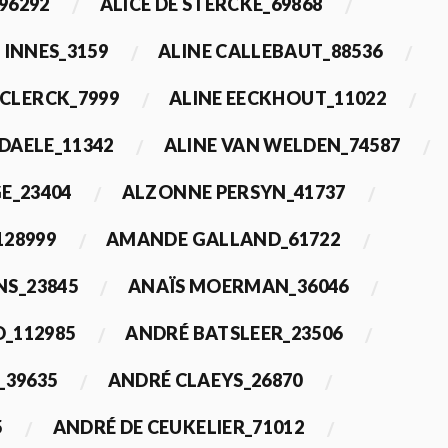
96292
ALICE DE STERCKE_69868
 INNES_3159
ALINE CALLEBAUT_88536
ECLERCK_7999
ALINE EECKHOUT_11022
 DAELE_11342
ALINE VAN WELDEN_74587
E_23404
ALZONNE PERSYN_41737
28999
AMANDE GALLAND_61722
S_23845
ANAÏS MOERMAN_36046
_112985
ANDRÉ BATSLEER_23506
_39635
ANDRÉ CLAEYS_26870
5
ANDRÉ DE CEUKELIER_71012