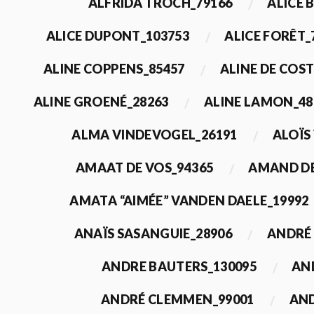
ALFRIDA TROCH_79166
ALICE 
ALICE DUPONT_103753
ALICE FORÊT_
ALINE COPPENS_85457
ALINE DE COST
ALINE GROENÉ_28263
ALINE LAMON_48
ALMA VINDEVOGEL_26191
ALOÏS
AMAAT DE VOS_94365
AMAND DE
AMATA “AIMÉE” VANDEN DAELE_19992
ANAÏS SASANGUIE_28906
ANDRÉ 
ANDRE BAUTERS_130095
AN
ANDRÉ CLEMMEN_99001
AND