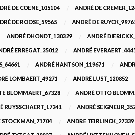
DRÉ DE COENE_105104
ANDRÉ DE CREMER_12
DRÉ DE ROOSE_59565
ANDRÉ DE RUYCK_9976
ANDRÉ DHONDT_130329
ANDRÉ DIERICKX
NDRÉ ERREGAT_35012
ANDRÉ EVERAERT_444
S_64661
ANDRÉ HANTSON_119671
ANDR
RÉ LOMBAERT_49271
ANDRÉ LUST_120852
TE BLOMMAERT_67328
ANDRÉ OTTO BLOMMA
É RUYSSCHAERT_17241
ANDRÉ SEIGNEUR_35
 STOCKMAN_71704
ANDRE TEIRLINCK_27339