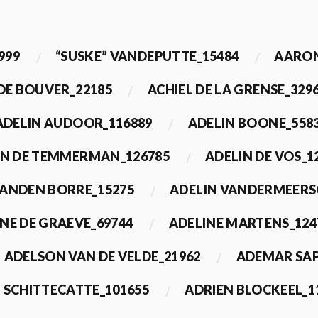
999
“SUSKE” VANDEPUTTE_15484
AARON
 DE BOUVER_22185
ACHIEL DE LA GRENSE_329
ADELIN AUDOOR_116889
ADELIN BOONE_558
IN DE TEMMERMAN_126785
ADELIN DE VOS_1
VANDEN BORRE_15275
ADELIN VANDERMEERS
NE DE GRAEVE_69744
ADELINE MARTENS_124
ADELSON VAN DE VELDE_21962
ADEMAR SAP
 SCHITTECATTE_101655
ADRIEN BLOCKEEL_1