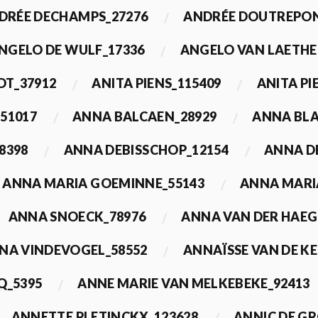
DRÉE DECHAMPS_27276
ANDRÉE DOUTREPON
NGELO DE WULF_17336
ANGELO VAN LAETHE
DT_37912
ANITA PIENS_115409
ANITA PI
51017
ANNA BALCAEN_28929
ANNA BLA
8398
ANNA DEBISSCHOP_12154
ANNA D
ANNA MARIA GOEMINNE_55143
ANNA MARI
ANNA SNOECK_78976
ANNA VAN DER HAEG
NA VINDEVOGEL_58552
ANNAÏSSE VAN DE K
Q_5395
ANNE MARIE VAN MELKEBEKE_92413
ANNETTE PLETINCKX_123628
ANNIC DE G