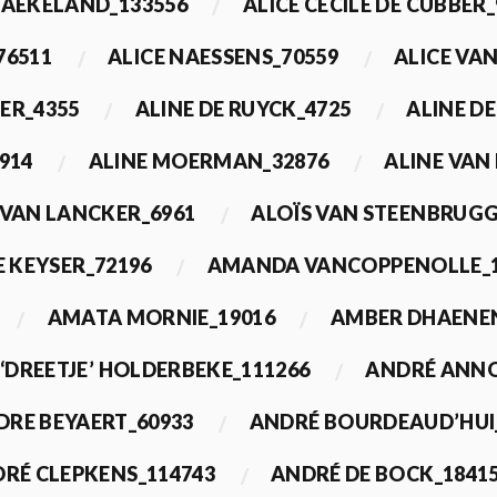
BAEKELAND_133556
ALICE CECILE DE CUBBER_
76511
ALICE NAESSENS_70559
ALICE VAN
ER_4355
ALINE DE RUYCK_4725
ALINE D
914
ALINE MOERMAN_32876
ALINE VAN
 VAN LANCKER_6961
ALOÏS VAN STEENBRUGG
 KEYSER_72196
AMANDA VANCOPPENOLLE_1
AMATA MORNIE_19016
AMBER DHAENEN
‘DREETJE’ HOLDERBEKE_111266
ANDRÉ ANNO
DRE BEYAERT_60933
ANDRÉ BOURDEAUD’HUI
RÉ CLEPKENS_114743
ANDRÉ DE BOCK_1841