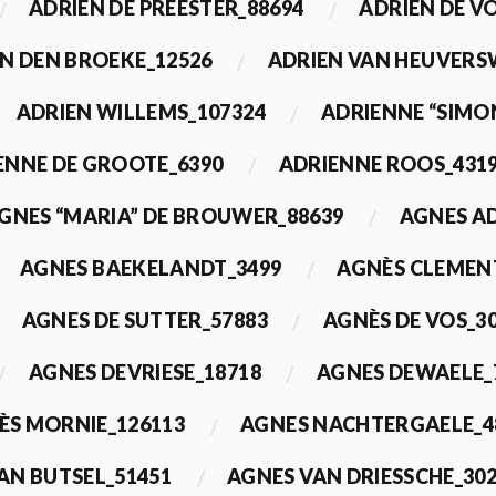
ADRIEN DE PREESTER_88694
ADRIEN DE V
N DEN BROEKE_12526
ADRIEN VAN HEUVERS
ADRIEN WILLEMS_107324
ADRIENNE “SIMO
ENNE DE GROOTE_6390
ADRIENNE ROOS_431
GNES “MARIA” DE BROUWER_88639
AGNES A
AGNES BAEKELANDT_3499
AGNÈS CLEMEN
AGNES DE SUTTER_57883
AGNÈS DE VOS_3
AGNES DEVRIESE_18718
AGNES DEWAELE_
ÈS MORNIE_126113
AGNES NACHTERGAELE_4
AN BUTSEL_51451
AGNES VAN DRIESSCHE_30