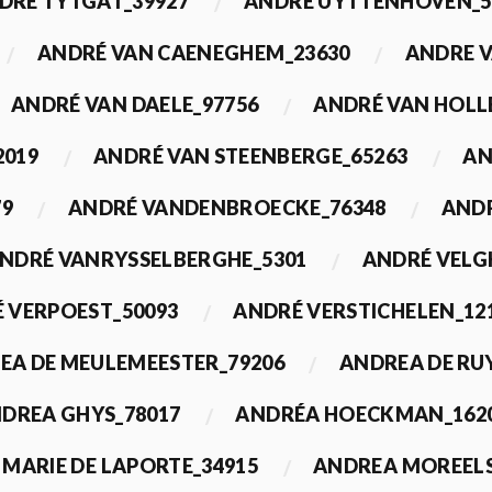
DRÉ TYTGAT_39927
ANDRÉ UYTTENHOVEN_5
ANDRÉ VAN CAENEGHEM_23630
ANDRE 
ANDRÉ VAN DAELE_97756
ANDRÉ VAN HOLL
2019
ANDRÉ VAN STEENBERGE_65263
AN
79
ANDRÉ VANDENBROECKE_76348
ANDR
NDRÉ VANRYSSELBERGHE_5301
ANDRÉ VELG
 VERPOEST_50093
ANDRÉ VERSTICHELEN_12
EA DE MEULEMEESTER_79206
ANDREA DE RU
DREA GHYS_78017
ANDRÉA HOECKMAN_162
MARIE DE LAPORTE_34915
ANDREA MOREELS