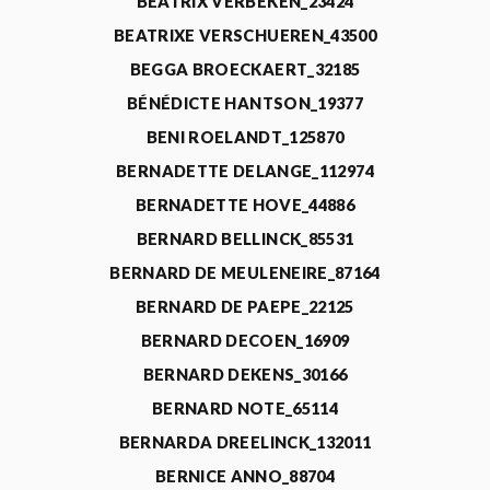
BEATRIX VERBEKEN_23424
BEATRIXE VERSCHUEREN_43500
BEGGA BROECKAERT_32185
BÉNÉDICTE HANTSON_19377
BENI ROELANDT_125870
BERNADETTE DELANGE_112974
BERNADETTE HOVE_44886
BERNARD BELLINCK_85531
BERNARD DE MEULENEIRE_87164
BERNARD DE PAEPE_22125
BERNARD DECOEN_16909
BERNARD DEKENS_30166
BERNARD NOTE_65114
BERNARDA DREELINCK_132011
BERNICE ANNO_88704