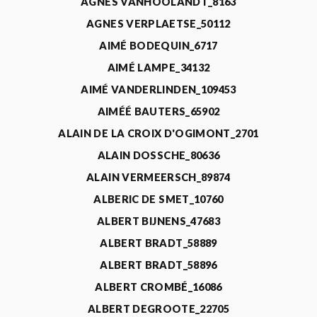
AGNÈS VANHOOLANDT_8163
AGNES VERPLAETSE_50112
AIMÉ BODEQUIN_6717
AIMÉ LAMPE_34132
AIMÉ VANDERLINDEN_109453
AIMÉÉ BAUTERS_65902
ALAIN DE LA CROIX D'OGIMONT_2701
ALAIN DOSSCHE_80636
ALAIN VERMEERSCH_89874
ALBERIC DE SMET_10760
ALBERT BIJNENS_47683
ALBERT BRADT_58889
ALBERT BRADT_58896
ALBERT CROMBÉ_16086
ALBERT DEGROOTE_22705