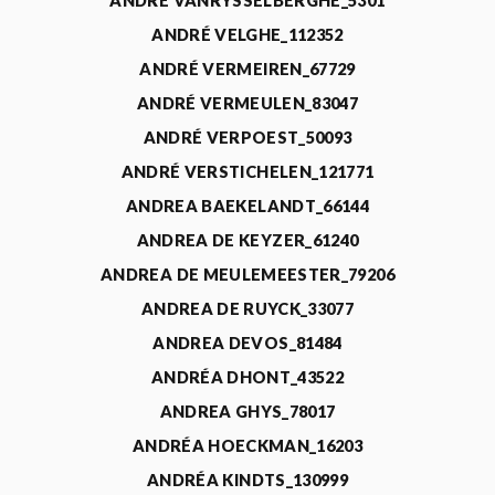
ANDRÉ VANRYSSELBERGHE_5301
ANDRÉ VELGHE_112352
ANDRÉ VERMEIREN_67729
ANDRÉ VERMEULEN_83047
ANDRÉ VERPOEST_50093
ANDRÉ VERSTICHELEN_121771
ANDREA BAEKELANDT_66144
ANDREA DE KEYZER_61240
ANDREA DE MEULEMEESTER_79206
ANDREA DE RUYCK_33077
ANDREA DEVOS_81484
ANDRÉA DHONT_43522
ANDREA GHYS_78017
ANDRÉA HOECKMAN_16203
ANDRÉA KINDTS_130999