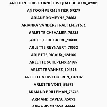
ANTOON JORIS CORNELIUS QUAGHEBEUR_49801
ANTOON PERMENTIER_59279
ARIANE ROMEYNS_74663
ARIANKA VANDERSTRAETEN_91651
ARLETTE CHEVALIER_75233
ARLETTE DE BAERE_10430
ARLETTE REYNAERT_78552
ARLETTE RIGAUX_124100
ARLETTE SCHEPENS_14897
ARLETTE VANHEE_104898
ARLETTE VERSCHUEREN_109102
ARLETTE VOET_58593
ARMAND BRILLEMAN_73743
ARMAND CAPIAU_85091
ARMAND DE VOS_44946