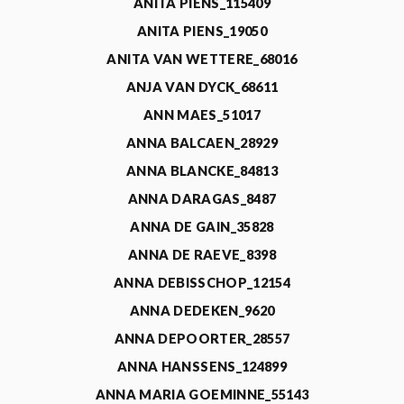
ANITA PIENS_115409
ANITA PIENS_19050
ANITA VAN WETTERE_68016
ANJA VAN DYCK_68611
ANN MAES_51017
ANNA BALCAEN_28929
ANNA BLANCKE_84813
ANNA DARAGAS_8487
ANNA DE GAIN_35828
ANNA DE RAEVE_8398
ANNA DEBISSCHOP_12154
ANNA DEDEKEN_9620
ANNA DEPOORTER_28557
ANNA HANSSENS_124899
ANNA MARIA GOEMINNE_55143