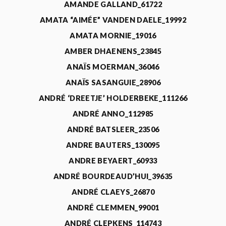
AMANDE GALLAND_61722
AMATA “AIMÉE” VANDEN DAELE_19992
AMATA MORNIE_19016
AMBER DHAENENS_23845
ANAÏS MOERMAN_36046
ANAÏS SASANGUIE_28906
ANDRÉ ‘DREETJE’ HOLDERBEKE_111266
ANDRÉ ANNO_112985
ANDRÉ BATSLEER_23506
ANDRE BAUTERS_130095
ANDRE BEYAERT_60933
ANDRÉ BOURDEAUD’HUI_39635
ANDRÉ CLAEYS_26870
ANDRÉ CLEMMEN_99001
ANDRÉ CLEPKENS_114743