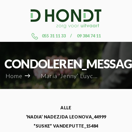
055 31 11 33
09 384 74 11
CONDOLEREN_MESSAG
Home
Maria ‘Jenny’ Luyckx_34437
ALLE
‘NADIA’ NADEZJDA LEONOVA_44999
“SUSKE” VANDEPUTTE_15484