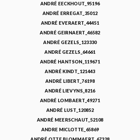
ANDRÉ EECKHOUT_95196
ANDRÉ ERREGAT_35012
ANDRÉ EVERAERT_44451
ANDRÉ GEIRNAERT_46582
ANDRÉ GEZELS_123330
ANDRÉ GEZELS_64661
ANDRÉ HANTSON_119671
ANDRÉ KINDT_121443
ANDRÉ LIBERT_76198
ANDRÉ LIEVYNS_8216
ANDRÉ LOMBAERT_49271
ANDRÉ LUST_120852
ANDRÉ MEERSCHAUT_52108
ANDRE MICLOTTE_65869
ANDRÉ OTTE BLOMMAERT_67328