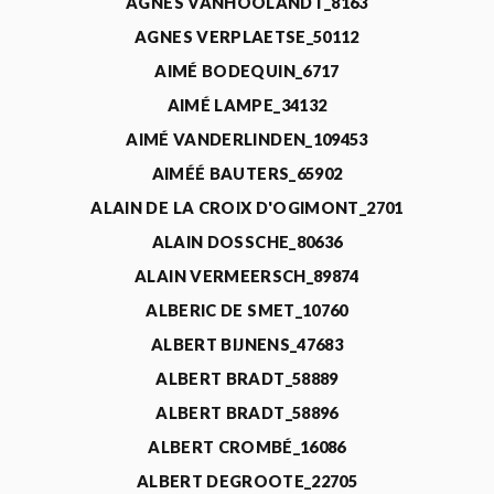
AGNÈS VANHOOLANDT_8163
AGNES VERPLAETSE_50112
AIMÉ BODEQUIN_6717
AIMÉ LAMPE_34132
AIMÉ VANDERLINDEN_109453
AIMÉÉ BAUTERS_65902
ALAIN DE LA CROIX D'OGIMONT_2701
ALAIN DOSSCHE_80636
ALAIN VERMEERSCH_89874
ALBERIC DE SMET_10760
ALBERT BIJNENS_47683
ALBERT BRADT_58889
ALBERT BRADT_58896
ALBERT CROMBÉ_16086
ALBERT DEGROOTE_22705