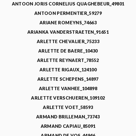
ANTOON JORIS CORNELIUS QUAGHEBEUR_49801
ANTOON PERMENTIER_59279
ARIANE ROMEYNS_74663
ARIANKA VANDERSTRAETEN_91651
ARLETTE CHEVALIER_75233
ARLETTE DE BAERE_10430
ARLETTE REYNAERT_78552
ARLETTE RIGAUX_124100
ARLETTE SCHEPENS_14897
ARLETTE VANHEE_104898
ARLETTE VERSCHUEREN_109102
ARLETTE VOET_58593
ARMAND BRILLEMAN_73743
ARMAND CAPIAU_85091
ARMAND DE VOS_44946