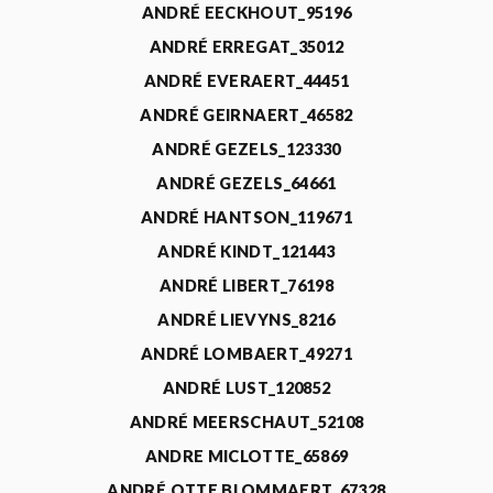
ANDRÉ EECKHOUT_95196
ANDRÉ ERREGAT_35012
ANDRÉ EVERAERT_44451
ANDRÉ GEIRNAERT_46582
ANDRÉ GEZELS_123330
ANDRÉ GEZELS_64661
ANDRÉ HANTSON_119671
ANDRÉ KINDT_121443
ANDRÉ LIBERT_76198
ANDRÉ LIEVYNS_8216
ANDRÉ LOMBAERT_49271
ANDRÉ LUST_120852
ANDRÉ MEERSCHAUT_52108
ANDRE MICLOTTE_65869
ANDRÉ OTTE BLOMMAERT_67328