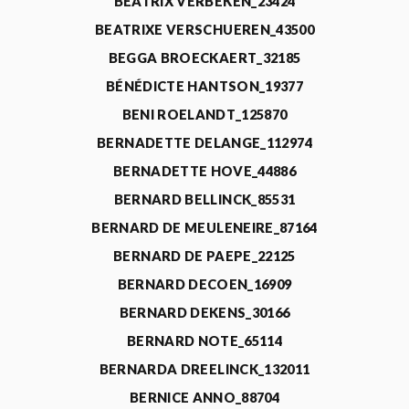
BEATRIX VERBEKEN_23424
BEATRIXE VERSCHUEREN_43500
BEGGA BROECKAERT_32185
BÉNÉDICTE HANTSON_19377
BENI ROELANDT_125870
BERNADETTE DELANGE_112974
BERNADETTE HOVE_44886
BERNARD BELLINCK_85531
BERNARD DE MEULENEIRE_87164
BERNARD DE PAEPE_22125
BERNARD DECOEN_16909
BERNARD DEKENS_30166
BERNARD NOTE_65114
BERNARDA DREELINCK_132011
BERNICE ANNO_88704