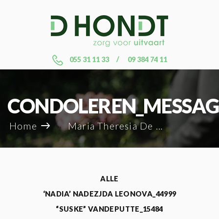
055 31 11 33
09 384 74 11
CONDOLEREN_MESSAG
Home
Maria Theresia De Gend_72866
ALLE
‘NADIA’ NADEZJDA LEONOVA_44999
“SUSKE” VANDEPUTTE_15484