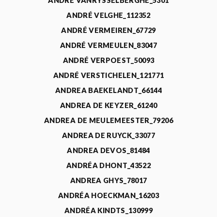
ANDRÉ VANRYSSELBERGHE_5301
ANDRÉ VELGHE_112352
ANDRÉ VERMEIREN_67729
ANDRÉ VERMEULEN_83047
ANDRÉ VERPOEST_50093
ANDRÉ VERSTICHELEN_121771
ANDREA BAEKELANDT_66144
ANDREA DE KEYZER_61240
ANDREA DE MEULEMEESTER_79206
ANDREA DE RUYCK_33077
ANDREA DEVOS_81484
ANDRÉA DHONT_43522
ANDREA GHYS_78017
ANDRÉA HOECKMAN_16203
ANDRÉA KINDTS_130999