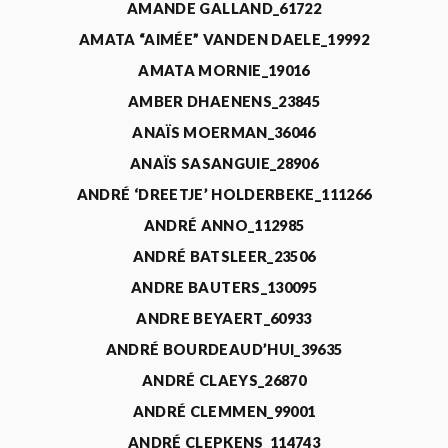
AMANDE GALLAND_61722
AMATA “AIMÉE” VANDEN DAELE_19992
AMATA MORNIE_19016
AMBER DHAENENS_23845
ANAÏS MOERMAN_36046
ANAÏS SASANGUIE_28906
ANDRÉ ‘DREETJE’ HOLDERBEKE_111266
ANDRÉ ANNO_112985
ANDRÉ BATSLEER_23506
ANDRE BAUTERS_130095
ANDRE BEYAERT_60933
ANDRÉ BOURDEAUD’HUI_39635
ANDRÉ CLAEYS_26870
ANDRÉ CLEMMEN_99001
ANDRÉ CLEPKENS_114743