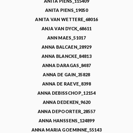
ANITA PIENS_115409
ANITA PIENS_19050
ANITA VAN WETTERE_68016
ANJA VAN DYCK_68611
ANN MAES_51017
ANNA BALCAEN_28929
ANNA BLANCKE_84813
ANNA DARAGAS_8487
ANNA DE GAIN_35828
ANNA DE RAEVE_8398
ANNA DEBISSCHOP_12154
ANNA DEDEKEN_9620
ANNA DEPOORTER_28557
ANNA HANSSENS_124899
ANNA MARIA GOEMINNE_55143