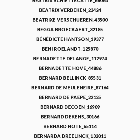
BEATRIX SCHIETTECATTE_68063
BEATRIX VERBEKEN_23424
BEATRIXE VERSCHUEREN_43500
BEGGA BROECKAERT_32185
BÉNÉDICTE HANTSON_19377
BENI ROELANDT_125870
BERNADETTE DELANGE_112974
BERNADETTE HOVE_44886
BERNARD BELLINCK_85531
BERNARD DE MEULENEIRE_87164
BERNARD DE PAEPE_22125
BERNARD DECOEN_16909
BERNARD DEKENS_30166
BERNARD NOTE_65114
BERNARDA DREELINCK_132011