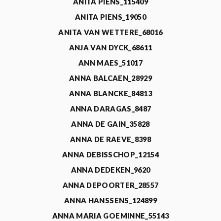
ANITA PIENS_115409
ANITA PIENS_19050
ANITA VAN WETTERE_68016
ANJA VAN DYCK_68611
ANN MAES_51017
ANNA BALCAEN_28929
ANNA BLANCKE_84813
ANNA DARAGAS_8487
ANNA DE GAIN_35828
ANNA DE RAEVE_8398
ANNA DEBISSCHOP_12154
ANNA DEDEKEN_9620
ANNA DEPOORTER_28557
ANNA HANSSENS_124899
ANNA MARIA GOEMINNE_55143