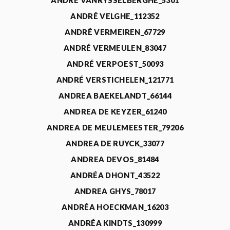
ANDRÉ VANRYSSELBERGHE_5301
ANDRÉ VELGHE_112352
ANDRÉ VERMEIREN_67729
ANDRÉ VERMEULEN_83047
ANDRÉ VERPOEST_50093
ANDRÉ VERSTICHELEN_121771
ANDREA BAEKELANDT_66144
ANDREA DE KEYZER_61240
ANDREA DE MEULEMEESTER_79206
ANDREA DE RUYCK_33077
ANDREA DEVOS_81484
ANDRÉA DHONT_43522
ANDREA GHYS_78017
ANDRÉA HOECKMAN_16203
ANDRÉA KINDTS_130999