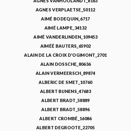
AGNÈS VANHOOLANDT_8163
AGNES VERPLAETSE_50112
AIMÉ BODEQUIN_6717
AIMÉ LAMPE_34132
AIMÉ VANDERLINDEN_109453
AIMÉÉ BAUTERS_65902
ALAIN DE LA CROIX D'OGIMONT_2701
ALAIN DOSSCHE_80636
ALAIN VERMEERSCH_89874
ALBERIC DE SMET_10760
ALBERT BIJNENS_47683
ALBERT BRADT_58889
ALBERT BRADT_58896
ALBERT CROMBÉ_16086
ALBERT DEGROOTE_22705