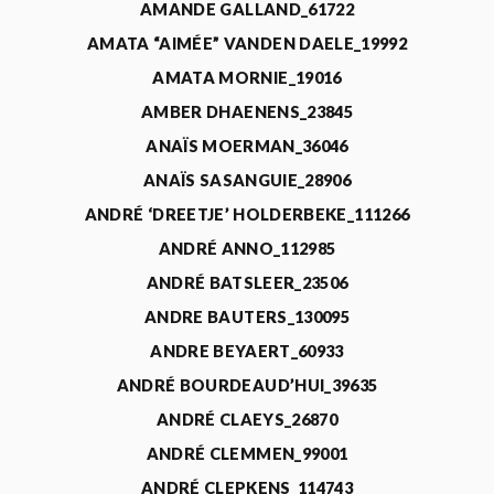
AMANDE GALLAND_61722
AMATA “AIMÉE” VANDEN DAELE_19992
AMATA MORNIE_19016
AMBER DHAENENS_23845
ANAÏS MOERMAN_36046
ANAÏS SASANGUIE_28906
ANDRÉ ‘DREETJE’ HOLDERBEKE_111266
ANDRÉ ANNO_112985
ANDRÉ BATSLEER_23506
ANDRE BAUTERS_130095
ANDRE BEYAERT_60933
ANDRÉ BOURDEAUD’HUI_39635
ANDRÉ CLAEYS_26870
ANDRÉ CLEMMEN_99001
ANDRÉ CLEPKENS_114743