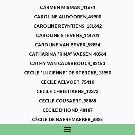
CARMEN MISMAN_41674
CAROLINE AUDOOREN_49900
CAROLINE REYNTJENS_131642
CAROLINE STEVENS_114704
CAROLINE VAN BEVER_59854
CATHARINA “RINA” VAESEN_40564
CATHY VAN CAUSBROUCK_82153
CECILE “LUCIENNE” DE STERCKE_13950
CECILE AELVOET_75410
CECILE CHRISTIAENS_12373
CECILE COUSAERT_98868
CECILE D’HOND_48187
CÉCILE DE BAEREMAEKER_6385
CECILE DE WAELE_4731