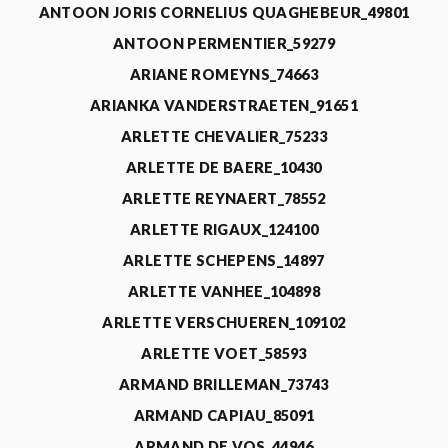
ANTOON JORIS CORNELIUS QUAGHEBEUR_49801
ANTOON PERMENTIER_59279
ARIANE ROMEYNS_74663
ARIANKA VANDERSTRAETEN_91651
ARLETTE CHEVALIER_75233
ARLETTE DE BAERE_10430
ARLETTE REYNAERT_78552
ARLETTE RIGAUX_124100
ARLETTE SCHEPENS_14897
ARLETTE VANHEE_104898
ARLETTE VERSCHUEREN_109102
ARLETTE VOET_58593
ARMAND BRILLEMAN_73743
ARMAND CAPIAU_85091
ARMAND DE VOS_44946