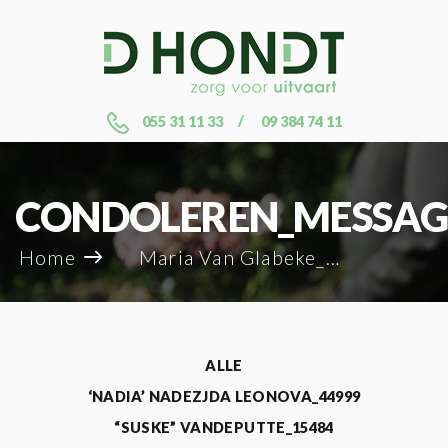
055 31 11 33
09 384 74 11
CONDOLEREN_MESSAG
Home
Maria Van Glabeke_98039
ALLE
‘NADIA’ NADEZJDA LEONOVA_44999
“SUSKE” VANDEPUTTE_15484