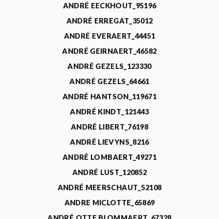
ANDRÉ EECKHOUT_95196
ANDRÉ ERREGAT_35012
ANDRÉ EVERAERT_44451
ANDRÉ GEIRNAERT_46582
ANDRÉ GEZELS_123330
ANDRÉ GEZELS_64661
ANDRÉ HANTSON_119671
ANDRÉ KINDT_121443
ANDRÉ LIBERT_76198
ANDRÉ LIEVYNS_8216
ANDRÉ LOMBAERT_49271
ANDRÉ LUST_120852
ANDRÉ MEERSCHAUT_52108
ANDRE MICLOTTE_65869
ANDRÉ OTTE BLOMMAERT_67328