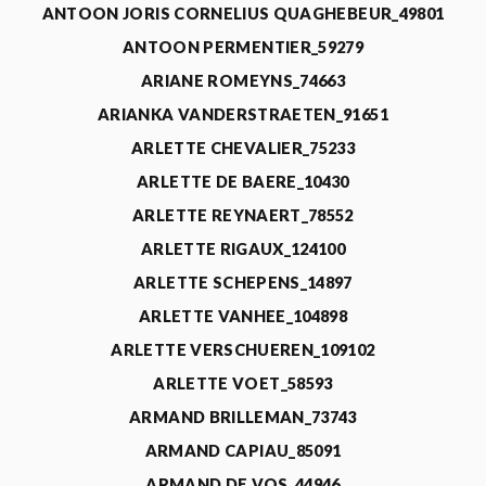
ANTOON JORIS CORNELIUS QUAGHEBEUR_49801
ANTOON PERMENTIER_59279
ARIANE ROMEYNS_74663
ARIANKA VANDERSTRAETEN_91651
ARLETTE CHEVALIER_75233
ARLETTE DE BAERE_10430
ARLETTE REYNAERT_78552
ARLETTE RIGAUX_124100
ARLETTE SCHEPENS_14897
ARLETTE VANHEE_104898
ARLETTE VERSCHUEREN_109102
ARLETTE VOET_58593
ARMAND BRILLEMAN_73743
ARMAND CAPIAU_85091
ARMAND DE VOS_44946