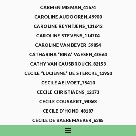
CARMEN MISMAN_41674
CAROLINE AUDOOREN_49900
CAROLINE REYNTJENS_131642
CAROLINE STEVENS_114704
CAROLINE VAN BEVER_59854
CATHARINA “RINA” VAESEN_40564
CATHY VAN CAUSBROUCK_82153
CECILE “LUCIENNE” DE STERCKE_13950
CECILE AELVOET_75410
CECILE CHRISTIAENS_12373
CECILE COUSAERT_98868
CECILE D’HOND_48187
CÉCILE DE BAEREMAEKER_6385
CECILE DE WAELE_4731