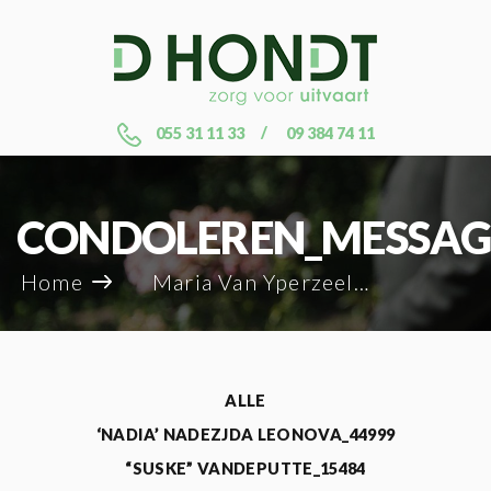
055 31 11 33
09 384 74 11
CONDOLEREN_MESSAG
Home
Maria Van Yperzeele_61613
ALLE
‘NADIA’ NADEZJDA LEONOVA_44999
“SUSKE” VANDEPUTTE_15484