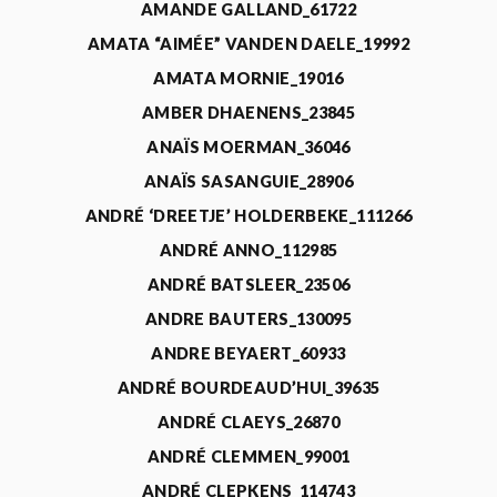
AMANDE GALLAND_61722
AMATA “AIMÉE” VANDEN DAELE_19992
AMATA MORNIE_19016
AMBER DHAENENS_23845
ANAÏS MOERMAN_36046
ANAÏS SASANGUIE_28906
ANDRÉ ‘DREETJE’ HOLDERBEKE_111266
ANDRÉ ANNO_112985
ANDRÉ BATSLEER_23506
ANDRE BAUTERS_130095
ANDRE BEYAERT_60933
ANDRÉ BOURDEAUD’HUI_39635
ANDRÉ CLAEYS_26870
ANDRÉ CLEMMEN_99001
ANDRÉ CLEPKENS_114743