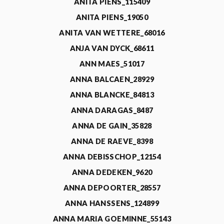
ANITA PIENS_115409
ANITA PIENS_19050
ANITA VAN WETTERE_68016
ANJA VAN DYCK_68611
ANN MAES_51017
ANNA BALCAEN_28929
ANNA BLANCKE_84813
ANNA DARAGAS_8487
ANNA DE GAIN_35828
ANNA DE RAEVE_8398
ANNA DEBISSCHOP_12154
ANNA DEDEKEN_9620
ANNA DEPOORTER_28557
ANNA HANSSENS_124899
ANNA MARIA GOEMINNE_55143