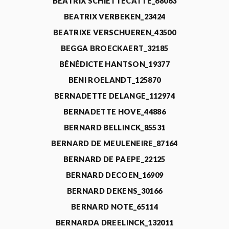
BEATRIX SCHIETTECATTE_68063
BEATRIX VERBEKEN_23424
BEATRIXE VERSCHUEREN_43500
BEGGA BROECKAERT_32185
BÉNÉDICTE HANTSON_19377
BENI ROELANDT_125870
BERNADETTE DELANGE_112974
BERNADETTE HOVE_44886
BERNARD BELLINCK_85531
BERNARD DE MEULENEIRE_87164
BERNARD DE PAEPE_22125
BERNARD DECOEN_16909
BERNARD DEKENS_30166
BERNARD NOTE_65114
BERNARDA DREELINCK_132011