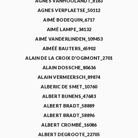
AGNÈS VANHOOLANDT_8163
AGNES VERPLAETSE_50112
AIMÉ BODEQUIN_6717
AIMÉ LAMPE_34132
AIMÉ VANDERLINDEN_109453
AIMÉÉ BAUTERS_65902
ALAIN DE LA CROIX D'OGIMONT_2701
ALAIN DOSSCHE_80636
ALAIN VERMEERSCH_89874
ALBERIC DE SMET_10760
ALBERT BIJNENS_47683
ALBERT BRADT_58889
ALBERT BRADT_58896
ALBERT CROMBÉ_16086
ALBERT DEGROOTE_22705