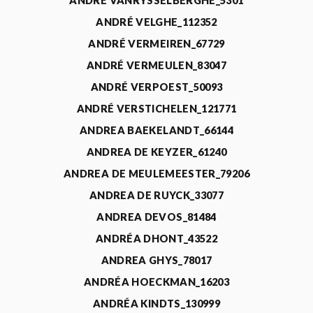
ANDRÉ VANRYSSELBERGHE_5301
ANDRÉ VELGHE_112352
ANDRÉ VERMEIREN_67729
ANDRÉ VERMEULEN_83047
ANDRÉ VERPOEST_50093
ANDRÉ VERSTICHELEN_121771
ANDREA BAEKELANDT_66144
ANDREA DE KEYZER_61240
ANDREA DE MEULEMEESTER_79206
ANDREA DE RUYCK_33077
ANDREA DEVOS_81484
ANDRÉA DHONT_43522
ANDREA GHYS_78017
ANDRÉA HOECKMAN_16203
ANDRÉA KINDTS_130999