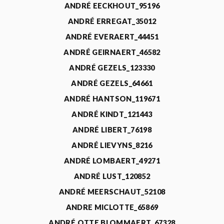
ANDRÉ EECKHOUT_95196
ANDRÉ ERREGAT_35012
ANDRÉ EVERAERT_44451
ANDRÉ GEIRNAERT_46582
ANDRÉ GEZELS_123330
ANDRÉ GEZELS_64661
ANDRÉ HANTSON_119671
ANDRÉ KINDT_121443
ANDRÉ LIBERT_76198
ANDRÉ LIEVYNS_8216
ANDRÉ LOMBAERT_49271
ANDRÉ LUST_120852
ANDRÉ MEERSCHAUT_52108
ANDRE MICLOTTE_65869
ANDRÉ OTTE BLOMMAERT_67328