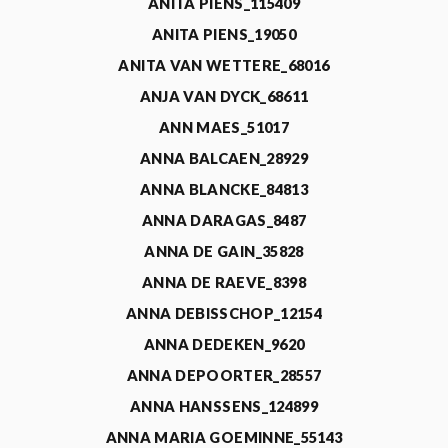
ANITA PIENS_115409
ANITA PIENS_19050
ANITA VAN WETTERE_68016
ANJA VAN DYCK_68611
ANN MAES_51017
ANNA BALCAEN_28929
ANNA BLANCKE_84813
ANNA DARAGAS_8487
ANNA DE GAIN_35828
ANNA DE RAEVE_8398
ANNA DEBISSCHOP_12154
ANNA DEDEKEN_9620
ANNA DEPOORTER_28557
ANNA HANSSENS_124899
ANNA MARIA GOEMINNE_55143