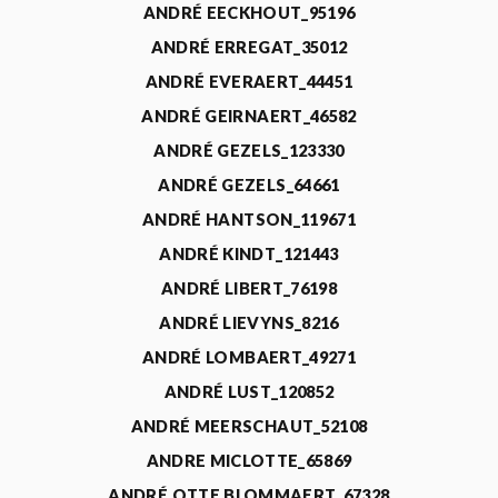
ANDRÉ EECKHOUT_95196
ANDRÉ ERREGAT_35012
ANDRÉ EVERAERT_44451
ANDRÉ GEIRNAERT_46582
ANDRÉ GEZELS_123330
ANDRÉ GEZELS_64661
ANDRÉ HANTSON_119671
ANDRÉ KINDT_121443
ANDRÉ LIBERT_76198
ANDRÉ LIEVYNS_8216
ANDRÉ LOMBAERT_49271
ANDRÉ LUST_120852
ANDRÉ MEERSCHAUT_52108
ANDRE MICLOTTE_65869
ANDRÉ OTTE BLOMMAERT_67328