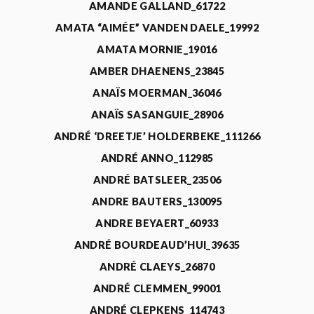
AMANDE GALLAND_61722
AMATA “AIMÉE” VANDEN DAELE_19992
AMATA MORNIE_19016
AMBER DHAENENS_23845
ANAÏS MOERMAN_36046
ANAÏS SASANGUIE_28906
ANDRÉ ‘DREETJE’ HOLDERBEKE_111266
ANDRÉ ANNO_112985
ANDRÉ BATSLEER_23506
ANDRE BAUTERS_130095
ANDRE BEYAERT_60933
ANDRÉ BOURDEAUD’HUI_39635
ANDRÉ CLAEYS_26870
ANDRÉ CLEMMEN_99001
ANDRÉ CLEPKENS_114743