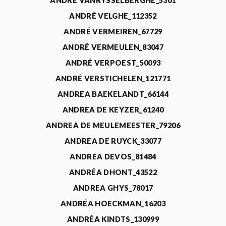
ANDRÉ VANRYSSELBERGHE_5301
ANDRÉ VELGHE_112352
ANDRÉ VERMEIREN_67729
ANDRÉ VERMEULEN_83047
ANDRÉ VERPOEST_50093
ANDRÉ VERSTICHELEN_121771
ANDREA BAEKELANDT_66144
ANDREA DE KEYZER_61240
ANDREA DE MEULEMEESTER_79206
ANDREA DE RUYCK_33077
ANDREA DEVOS_81484
ANDRÉA DHONT_43522
ANDREA GHYS_78017
ANDRÉA HOECKMAN_16203
ANDRÉA KINDTS_130999