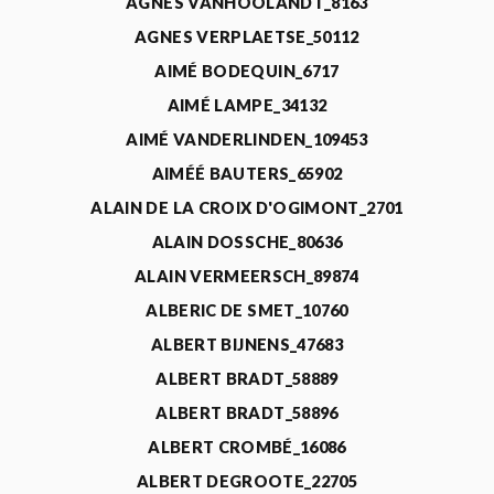
AGNÈS VANHOOLANDT_8163
AGNES VERPLAETSE_50112
AIMÉ BODEQUIN_6717
AIMÉ LAMPE_34132
AIMÉ VANDERLINDEN_109453
AIMÉÉ BAUTERS_65902
ALAIN DE LA CROIX D'OGIMONT_2701
ALAIN DOSSCHE_80636
ALAIN VERMEERSCH_89874
ALBERIC DE SMET_10760
ALBERT BIJNENS_47683
ALBERT BRADT_58889
ALBERT BRADT_58896
ALBERT CROMBÉ_16086
ALBERT DEGROOTE_22705