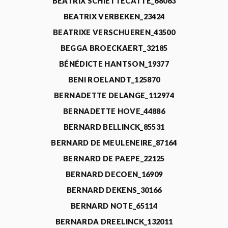
BEATRIX SCHIETTECATTE_68063
BEATRIX VERBEKEN_23424
BEATRIXE VERSCHUEREN_43500
BEGGA BROECKAERT_32185
BÉNÉDICTE HANTSON_19377
BENI ROELANDT_125870
BERNADETTE DELANGE_112974
BERNADETTE HOVE_44886
BERNARD BELLINCK_85531
BERNARD DE MEULENEIRE_87164
BERNARD DE PAEPE_22125
BERNARD DECOEN_16909
BERNARD DEKENS_30166
BERNARD NOTE_65114
BERNARDA DREELINCK_132011