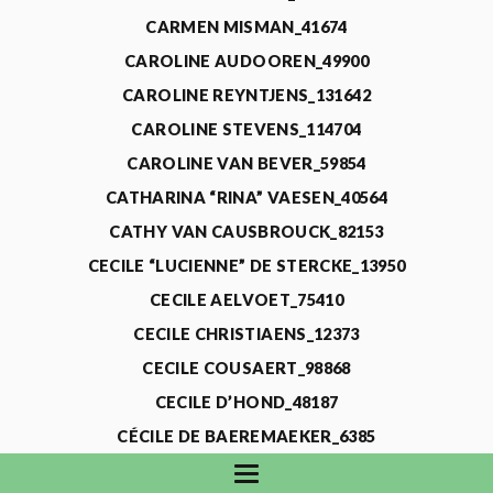
CARMEN MISMAN_41674
CAROLINE AUDOOREN_49900
CAROLINE REYNTJENS_131642
CAROLINE STEVENS_114704
CAROLINE VAN BEVER_59854
CATHARINA “RINA” VAESEN_40564
CATHY VAN CAUSBROUCK_82153
CECILE “LUCIENNE” DE STERCKE_13950
CECILE AELVOET_75410
CECILE CHRISTIAENS_12373
CECILE COUSAERT_98868
CECILE D’HOND_48187
CÉCILE DE BAEREMAEKER_6385
CECILE DE WAELE_4731