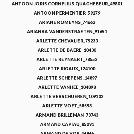
ANTOON JORIS CORNELIUS QUAGHEBEUR_49801
ANTOON PERMENTIER_59279
ARIANE ROMEYNS_74663
ARIANKA VANDERSTRAETEN_91651
ARLETTE CHEVALIER_75233
ARLETTE DE BAERE_10430
ARLETTE REYNAERT_78552
ARLETTE RIGAUX_124100
ARLETTE SCHEPENS_14897
ARLETTE VANHEE_104898
ARLETTE VERSCHUEREN_109102
ARLETTE VOET_58593
ARMAND BRILLEMAN_73743
ARMAND CAPIAU_85091
ARMAND DE VOS_44946