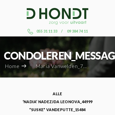
055 31 11 33
09 384 74 11
CONDOLEREN_MESSAG
Home
Maria Vanwelden_7583
ALLE
‘NADIA’ NADEZJDA LEONOVA_44999
“SUSKE” VANDEPUTTE_15484