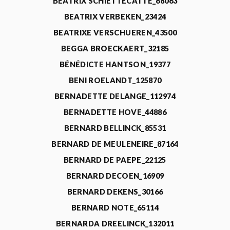
BEATRIX SCHIETTECATTE_68063
BEATRIX VERBEKEN_23424
BEATRIXE VERSCHUEREN_43500
BEGGA BROECKAERT_32185
BÉNÉDICTE HANTSON_19377
BENI ROELANDT_125870
BERNADETTE DELANGE_112974
BERNADETTE HOVE_44886
BERNARD BELLINCK_85531
BERNARD DE MEULENEIRE_87164
BERNARD DE PAEPE_22125
BERNARD DECOEN_16909
BERNARD DEKENS_30166
BERNARD NOTE_65114
BERNARDA DREELINCK_132011