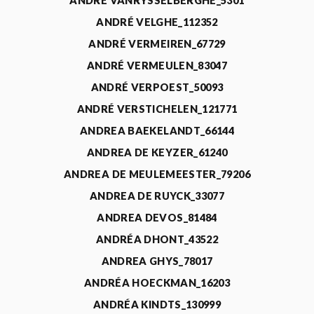
ANDRÉ VANRYSSELBERGHE_5301
ANDRÉ VELGHE_112352
ANDRÉ VERMEIREN_67729
ANDRÉ VERMEULEN_83047
ANDRÉ VERPOEST_50093
ANDRÉ VERSTICHELEN_121771
ANDREA BAEKELANDT_66144
ANDREA DE KEYZER_61240
ANDREA DE MEULEMEESTER_79206
ANDREA DE RUYCK_33077
ANDREA DEVOS_81484
ANDRÉA DHONT_43522
ANDREA GHYS_78017
ANDRÉA HOECKMAN_16203
ANDRÉA KINDTS_130999