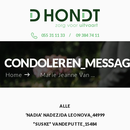
055 31 11 33
09 384 74 11
CONDOLEREN_MESSAG
Home
Marie Jeanne Van Bockstael_82207
ALLE
‘NADIA’ NADEZJDA LEONOVA_44999
“SUSKE” VANDEPUTTE_15484