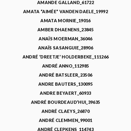
AMANDE GALLAND_61722
AMATA “AIMÉE” VANDEN DAELE_19992
AMATA MORNIE_19016
AMBER DHAENENS_23845
ANAÏS MOERMAN_36046
ANAÏS SASANGUIE_28906
ANDRÉ ‘DREETJE’ HOLDERBEKE_111266
ANDRÉ ANNO_112985
ANDRÉ BATSLEER_23506
ANDRE BAUTERS_130095
ANDRE BEYAERT_60933
ANDRÉ BOURDEAUD’HUI_39635
ANDRÉ CLAEYS_26870
ANDRÉ CLEMMEN_99001
ANDRÉ CLEPKENS_114743