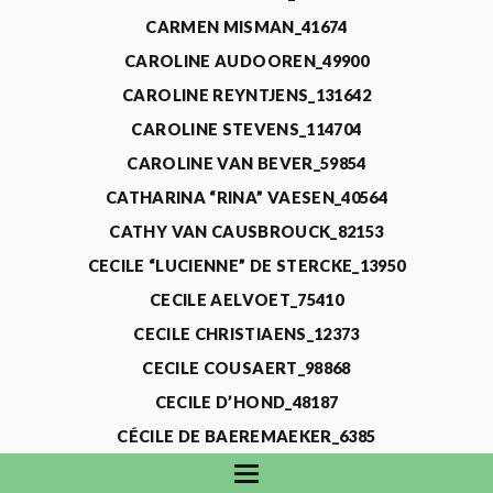
CARMEN MISMAN_41674
CAROLINE AUDOOREN_49900
CAROLINE REYNTJENS_131642
CAROLINE STEVENS_114704
CAROLINE VAN BEVER_59854
CATHARINA “RINA” VAESEN_40564
CATHY VAN CAUSBROUCK_82153
CECILE “LUCIENNE” DE STERCKE_13950
CECILE AELVOET_75410
CECILE CHRISTIAENS_12373
CECILE COUSAERT_98868
CECILE D’HOND_48187
CÉCILE DE BAEREMAEKER_6385
CECILE DE WAELE_4731