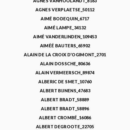
AGNÈS VANHOOLANDT_8163
AGNES VERPLAETSE_50112
AIMÉ BODEQUIN_6717
AIMÉ LAMPE_34132
AIMÉ VANDERLINDEN_109453
AIMÉÉ BAUTERS_65902
ALAIN DE LA CROIX D'OGIMONT_2701
ALAIN DOSSCHE_80636
ALAIN VERMEERSCH_89874
ALBERIC DE SMET_10760
ALBERT BIJNENS_47683
ALBERT BRADT_58889
ALBERT BRADT_58896
ALBERT CROMBÉ_16086
ALBERT DEGROOTE_22705