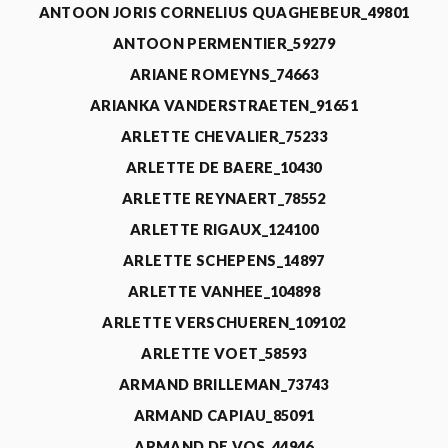
ANTOON JORIS CORNELIUS QUAGHEBEUR_49801
ANTOON PERMENTIER_59279
ARIANE ROMEYNS_74663
ARIANKA VANDERSTRAETEN_91651
ARLETTE CHEVALIER_75233
ARLETTE DE BAERE_10430
ARLETTE REYNAERT_78552
ARLETTE RIGAUX_124100
ARLETTE SCHEPENS_14897
ARLETTE VANHEE_104898
ARLETTE VERSCHUEREN_109102
ARLETTE VOET_58593
ARMAND BRILLEMAN_73743
ARMAND CAPIAU_85091
ARMAND DE VOS_44946