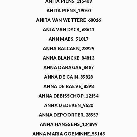
ANITA PIENS_115409
ANITA PIENS_19050
ANITA VAN WETTERE_68016
ANJA VAN DYCK_68611
ANN MAES_51017
ANNA BALCAEN_28929
ANNA BLANCKE_84813
ANNA DARAGAS_8487
ANNA DE GAIN_35828
ANNA DE RAEVE_8398
ANNA DEBISSCHOP_12154
ANNA DEDEKEN_9620
ANNA DEPOORTER_28557
ANNA HANSSENS_124899
ANNA MARIA GOEMINNE_55143