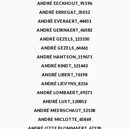
ANDRÉ EECKHOUT_95196
ANDRÉ ERREGAT_35012
ANDRÉ EVERAERT_44451
ANDRÉ GEIRNAERT_46582
ANDRÉ GEZELS_123330
ANDRÉ GEZELS_64661
ANDRÉ HANTSON_119671
ANDRÉ KINDT_121443
ANDRÉ LIBERT_76198
ANDRÉ LIEVYNS_8216
ANDRÉ LOMBAERT_49271
ANDRÉ LUST_120852
ANDRÉ MEERSCHAUT_52108
ANDRE MICLOTTE_65869
ANDRÉ OTTE BLOMMAERT_67328