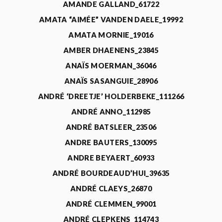
AMANDE GALLAND_61722
AMATA “AIMÉE” VANDEN DAELE_19992
AMATA MORNIE_19016
AMBER DHAENENS_23845
ANAÏS MOERMAN_36046
ANAÏS SASANGUIE_28906
ANDRÉ ‘DREETJE’ HOLDERBEKE_111266
ANDRÉ ANNO_112985
ANDRÉ BATSLEER_23506
ANDRE BAUTERS_130095
ANDRE BEYAERT_60933
ANDRÉ BOURDEAUD’HUI_39635
ANDRÉ CLAEYS_26870
ANDRÉ CLEMMEN_99001
ANDRÉ CLEPKENS_114743