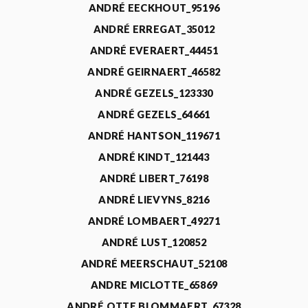
ANDRÉ EECKHOUT_95196
ANDRÉ ERREGAT_35012
ANDRÉ EVERAERT_44451
ANDRÉ GEIRNAERT_46582
ANDRÉ GEZELS_123330
ANDRÉ GEZELS_64661
ANDRÉ HANTSON_119671
ANDRÉ KINDT_121443
ANDRÉ LIBERT_76198
ANDRÉ LIEVYNS_8216
ANDRÉ LOMBAERT_49271
ANDRÉ LUST_120852
ANDRÉ MEERSCHAUT_52108
ANDRE MICLOTTE_65869
ANDRÉ OTTE BLOMMAERT_67328