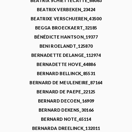
BEATRIX SCHIETTECATTE_68063
BEATRIX VERBEKEN_23424
BEATRIXE VERSCHUEREN_43500
BEGGA BROECKAERT_32185
BÉNÉDICTE HANTSON_19377
BENI ROELANDT_125870
BERNADETTE DELANGE_112974
BERNADETTE HOVE_44886
BERNARD BELLINCK_85531
BERNARD DE MEULENEIRE_87164
BERNARD DE PAEPE_22125
BERNARD DECOEN_16909
BERNARD DEKENS_30166
BERNARD NOTE_65114
BERNARDA DREELINCK_132011