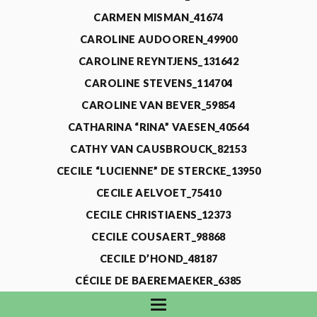
CARMEN MISMAN_41674
CAROLINE AUDOOREN_49900
CAROLINE REYNTJENS_131642
CAROLINE STEVENS_114704
CAROLINE VAN BEVER_59854
CATHARINA “RINA” VAESEN_40564
CATHY VAN CAUSBROUCK_82153
CECILE “LUCIENNE” DE STERCKE_13950
CECILE AELVOET_75410
CECILE CHRISTIAENS_12373
CECILE COUSAERT_98868
CECILE D’HOND_48187
CÉCILE DE BAEREMAEKER_6385
CECILE DE WAELE_4731