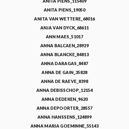
ANITA PIENS_115409
ANITA PIENS_19050
ANITA VAN WETTERE_68016
ANJA VAN DYCK_68611
ANN MAES_51017
ANNA BALCAEN_28929
ANNA BLANCKE_84813
ANNA DARAGAS_8487
ANNA DE GAIN_35828
ANNA DE RAEVE_8398
ANNA DEBISSCHOP_12154
ANNA DEDEKEN_9620
ANNA DEPOORTER_28557
ANNA HANSSENS_124899
ANNA MARIA GOEMINNE_55143