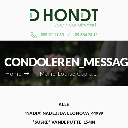
055 31 11 33
09 384 74 11
CONDOLEREN_MESSAG
Home
Marie-Louise Capiau_118864
ALLE
‘NADIA’ NADEZJDA LEONOVA_44999
“SUSKE” VANDEPUTTE_15484