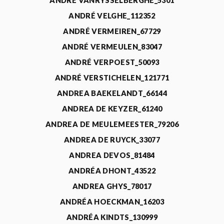
ANDRÉ VANRYSSELBERGHE_5301
ANDRÉ VELGHE_112352
ANDRÉ VERMEIREN_67729
ANDRÉ VERMEULEN_83047
ANDRÉ VERPOEST_50093
ANDRÉ VERSTICHELEN_121771
ANDREA BAEKELANDT_66144
ANDREA DE KEYZER_61240
ANDREA DE MEULEMEESTER_79206
ANDREA DE RUYCK_33077
ANDREA DEVOS_81484
ANDRÉA DHONT_43522
ANDREA GHYS_78017
ANDRÉA HOECKMAN_16203
ANDRÉA KINDTS_130999