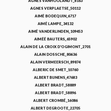
AGNÈS VANHOOLANDT_8163
AGNES VERPLAETSE_50112
AIMÉ BODEQUIN_6717
AIMÉ LAMPE_34132
AIMÉ VANDERLINDEN_109453
AIMÉÉ BAUTERS_65902
ALAIN DE LA CROIX D'OGIMONT_2701
ALAIN DOSSCHE_80636
ALAIN VERMEERSCH_89874
ALBERIC DE SMET_10760
ALBERT BIJNENS_47683
ALBERT BRADT_58889
ALBERT BRADT_58896
ALBERT CROMBÉ_16086
ALBERT DEGROOTE_22705