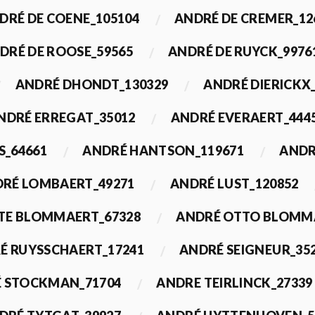
DRÉ DE COENE_105104
ANDRÉ DE CREMER_12
DRÉ DE ROOSE_59565
ANDRÉ DE RUYCK_9976
ANDRÉ DHONDT_130329
ANDRÉ DIERICKX
NDRÉ ERREGAT_35012
ANDRÉ EVERAERT_444
S_64661
ANDRÉ HANTSON_119671
ANDR
RÉ LOMBAERT_49271
ANDRÉ LUST_120852
TE BLOMMAERT_67328
ANDRÉ OTTO BLOMMA
É RUYSSCHAERT_17241
ANDRÉ SEIGNEUR_35
 STOCKMAN_71704
ANDRE TEIRLINCK_27339