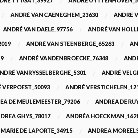
DRÉ TYTGAT_39927
ANDRÉ UYTTENHOVEN_5
ANDRÉ VAN CAENEGHEM_23630
ANDRE 
ANDRÉ VAN DAELE_97756
ANDRÉ VAN HOLL
2019
ANDRÉ VAN STEENBERGE_65263
AN
79
ANDRÉ VANDENBROECKE_76348
ANDR
NDRÉ VANRYSSELBERGHE_5301
ANDRÉ VELG
 VERPOEST_50093
ANDRÉ VERSTICHELEN_12
EA DE MEULEMEESTER_79206
ANDREA DE RU
DREA GHYS_78017
ANDRÉA HOECKMAN_162
MARIE DE LAPORTE_34915
ANDREA MOREELS