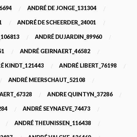
6694
ANDRÉ DE JONGE_131304
1
ANDRÉ DE SCHEERDER_24001
_106813
ANDRÉ DUJARDIN_89960
51
ANDRÉ GEIRNAERT_46582
É KINDT_121443
ANDRÉ LIBERT_76198
ANDRÉ MEERSCHAUT_52108
ERT_67328
ANDRE QUINTYN_37286
284
ANDRÉ SEYNAEVE_74473
ANDRÉ THEUNISSEN_116438