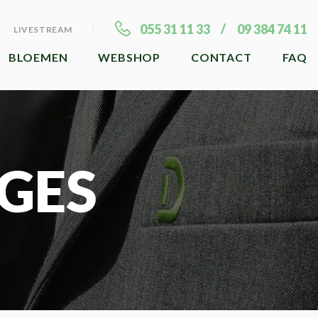
055 31 11 33
09 384 74 11
LIVESTREAM
BLOEMEN
WEBSHOP
CONTACT
FAQ
GES