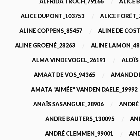
ALFRIDA TROCH_79166
ALICE 
ALICE DUPONT_103753
ALICE FORÊT_
ALINE COPPENS_85457
ALINE DE COST
ALINE GROENÉ_28263
ALINE LAMON_48
ALMA VINDEVOGEL_26191
ALOÏS
AMAAT DE VOS_94365
AMAND DE
AMATA “AIMÉE” VANDEN DAELE_19992
ANAÏS SASANGUIE_28906
ANDRÉ 
ANDRE BAUTERS_130095
AN
ANDRÉ CLEMMEN_99001
AND