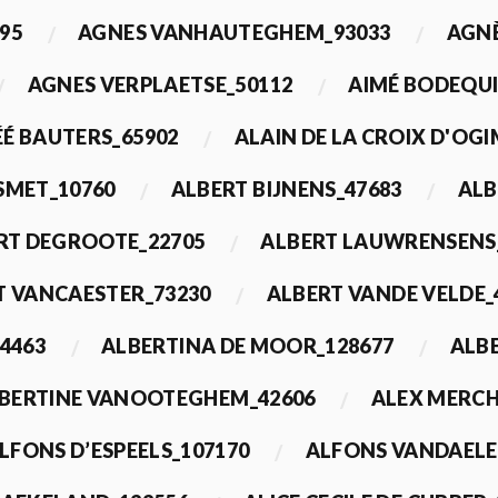
95
AGNES VANHAUTEGHEM_93033
AGN
AGNES VERPLAETSE_50112
AIMÉ BODEQUI
É BAUTERS_65902
ALAIN DE LA CROIX D'OG
 SMET_10760
ALBERT BIJNENS_47683
ALB
RT DEGROOTE_22705
ALBERT LAUWRENSENS
T VANCAESTER_73230
ALBERT VANDE VELDE_
4463
ALBERTINA DE MOOR_128677
ALBE
BERTINE VANOOTEGHEM_42606
ALEX MERCH
LFONS D’ESPEELS_107170
ALFONS VANDAELE