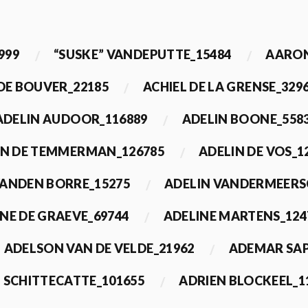
999
“SUSKE” VANDEPUTTE_15484
AARON
 DE BOUVER_22185
ACHIEL DE LA GRENSE_329
ADELIN AUDOOR_116889
ADELIN BOONE_558
IN DE TEMMERMAN_126785
ADELIN DE VOS_1
VANDEN BORRE_15275
ADELIN VANDERMEERS
NE DE GRAEVE_69744
ADELINE MARTENS_124
ADELSON VAN DE VELDE_21962
ADEMAR SAP
 SCHITTECATTE_101655
ADRIEN BLOCKEEL_1