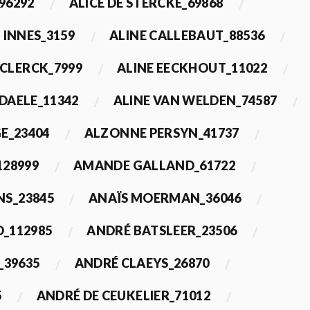
96292
ALICE DE STERCKE_69868
 INNES_3159
ALINE CALLEBAUT_88536
ECLERCK_7999
ALINE EECKHOUT_11022
 DAELE_11342
ALINE VAN WELDEN_74587
E_23404
ALZONNE PERSYN_41737
28999
AMANDE GALLAND_61722
S_23845
ANAÏS MOERMAN_36046
_112985
ANDRÉ BATSLEER_23506
_39635
ANDRÉ CLAEYS_26870
5
ANDRÉ DE CEUKELIER_71012