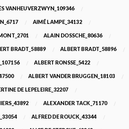
ÈS VANHEUVERZWYN_109346
N_6717
AIMÉ LAMPE_34132
IMONT_2701
ALAIN DOSSCHE_80636
ERT BRADT_58889
ALBERT BRADT_58896
_107156
ALBERT RONSSE_5422
47500
ALBERT VANDER BRUGGEN_18103
RTINE DE LEPELEIRE_32207
IERS_43892
ALEXANDER TACK_71170
_33054
ALFRED DE ROUCK_43344