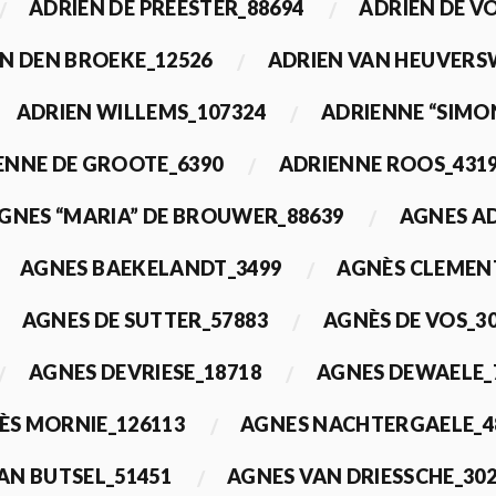
ADRIEN DE PREESTER_88694
ADRIEN DE V
N DEN BROEKE_12526
ADRIEN VAN HEUVERS
ADRIEN WILLEMS_107324
ADRIENNE “SIMO
ENNE DE GROOTE_6390
ADRIENNE ROOS_431
GNES “MARIA” DE BROUWER_88639
AGNES A
AGNES BAEKELANDT_3499
AGNÈS CLEMEN
AGNES DE SUTTER_57883
AGNÈS DE VOS_3
AGNES DEVRIESE_18718
AGNES DEWAELE_
ÈS MORNIE_126113
AGNES NACHTERGAELE_4
AN BUTSEL_51451
AGNES VAN DRIESSCHE_30