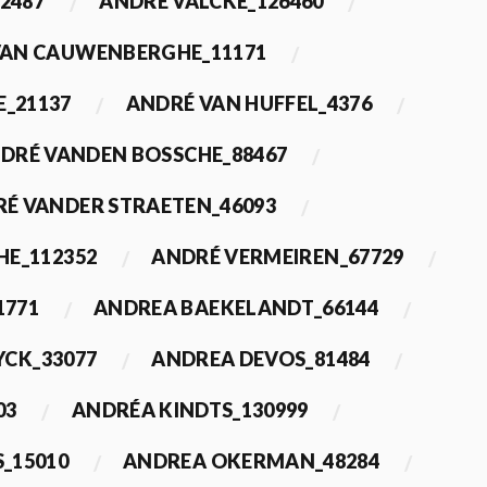
2487
ANDRÉ VALCKE_126460
VAN CAUWENBERGHE_11171
E_21137
ANDRÉ VAN HUFFEL_4376
DRÉ VANDEN BOSSCHE_88467
É VANDER STRAETEN_46093
HE_112352
ANDRÉ VERMEIREN_67729
1771
ANDREA BAEKELANDT_66144
YCK_33077
ANDREA DEVOS_81484
03
ANDRÉA KINDTS_130999
_15010
ANDREA OKERMAN_48284