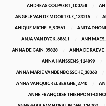
ANDREAS COLPAERT_100758
AN
ANGELE VAN DE MOORTELE_133215
A
ANIQUE MICHELS_93561
ANITA DHON
ANJA VAN DYCK_68611
ANN MAES_
ANNA DE GAIN_35828
ANNA DE RAEVE_
ANNA HANSSENS_124899
ANNA MARIE VANDENBOSSCHE_38068
ANNA VANQUICKELBERGHE_2740
AN
ANNE FRANÇOISE THIENPONT-DINC
ANNE-MARIE VAN DER LINDEN_124702