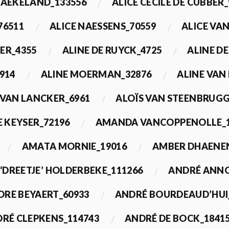
BAEKELAND_133556
ALICE CECILE DE CUBBER_
76511
ALICE NAESSENS_70559
ALICE VAN
ER_4355
ALINE DE RUYCK_4725
ALINE D
914
ALINE MOERMAN_32876
ALINE VAN
 VAN LANCKER_6961
ALOÏS VAN STEENBRUGG
 KEYSER_72196
AMANDA VANCOPPENOLLE_1
AMATA MORNIE_19016
AMBER DHAENEN
‘DREETJE’ HOLDERBEKE_111266
ANDRÉ ANNO
DRE BEYAERT_60933
ANDRÉ BOURDEAUD’HUI
RÉ CLEPKENS_114743
ANDRÉ DE BOCK_1841