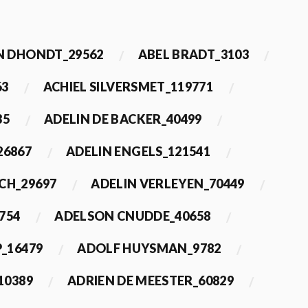
 DHONDT_29562
ABEL BRADT_3103
63
ACHIEL SILVERSMET_119771
35
ADELIN DE BACKER_40499
26867
ADELIN ENGELS_121541
CH_29697
ADELIN VERLEYEN_70449
754
ADELSON CNUDDE_40658
_16479
ADOLF HUYSMAN_9782
10389
ADRIEN DE MEESTER_60829