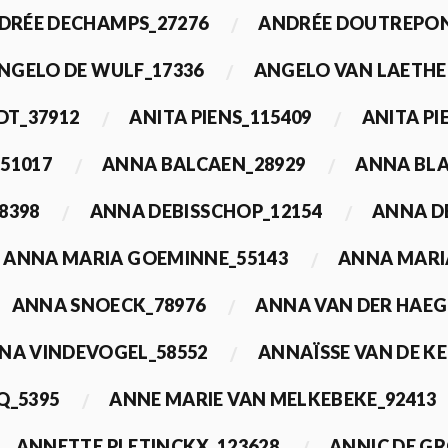
DRÉE DECHAMPS_27276
ANDRÉE DOUTREPON
NGELO DE WULF_17336
ANGELO VAN LAETHE
DT_37912
ANITA PIENS_115409
ANITA PI
51017
ANNA BALCAEN_28929
ANNA BLA
8398
ANNA DEBISSCHOP_12154
ANNA D
ANNA MARIA GOEMINNE_55143
ANNA MARI
ANNA SNOECK_78976
ANNA VAN DER HAEG
NA VINDEVOGEL_58552
ANNAÏSSE VAN DE K
Q_5395
ANNE MARIE VAN MELKEBEKE_92413
ANNETTE PLETINCKX_123628
ANNIC DE G