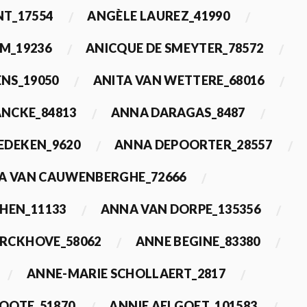
T_17554
ANGÈLE LAUREZ_41990
M_19236
ANICQUE DE SMEYTER_78572
ENS_19050
ANITA VAN WETTERE_68016
NCKE_84813
ANNA DARAGAS_8487
EDEKEN_9620
ANNA DEPOORTER_28557
A VAN CAUWENBERGHE_72666
HEN_11133
ANNA VAN DORPE_135356
ERCKHOVE_58062
ANNE BEGINE_83380
ANNE-MARIE SCHOLLAERT_2817
ROOTE_51870
ANNIE AELGOET_101583