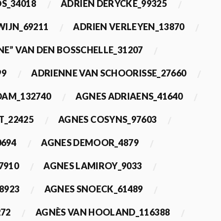
OS_34018
ADRIEN DERYCKE_99325
WIJN_69211
ADRIEN VERLEYEN_13870
NE” VAN DEN BOSSCHELLE_31207
99
ADRIENNE VAN SCHOORISSE_27660
DAM_132740
AGNES ADRIAENS_41640
T_22425
AGNES COSYNS_97603
0694
AGNES DEMOOR_4879
7910
AGNES LAMIROY_9033
8923
AGNES SNOECK_61489
272
AGNÈS VAN HOOLAND_116388