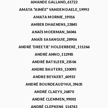
AMANDE GALLAND_61722
AMATA “AIMÉE” VANDEN DAELE_19992
AMATA MORNIE_19016
AMBER DHAENENS_23845
ANAÏS MOERMAN_36046
ANAÏS SASANGUIE_28906
ANDRÉ ‘DREETJE’ HOLDERBEKE_111266
ANDRÉ ANNO_112985
ANDRÉ BATSLEER_23506
ANDRE BAUTERS_130095
ANDRE BEYAERT_60933
ANDRÉ BOURDEAUD’HUI_39635
ANDRÉ CLAEYS_26870
ANDRÉ CLEMMEN_99001
ANDRÉ CLEPKENS_114743