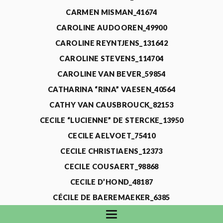
CARMEN MISMAN_41674
CAROLINE AUDOOREN_49900
CAROLINE REYNTJENS_131642
CAROLINE STEVENS_114704
CAROLINE VAN BEVER_59854
CATHARINA “RINA” VAESEN_40564
CATHY VAN CAUSBROUCK_82153
CECILE “LUCIENNE” DE STERCKE_13950
CECILE AELVOET_75410
CECILE CHRISTIAENS_12373
CECILE COUSAERT_98868
CECILE D’HOND_48187
CÉCILE DE BAEREMAEKER_6385
CECILE DE WAELE_4731