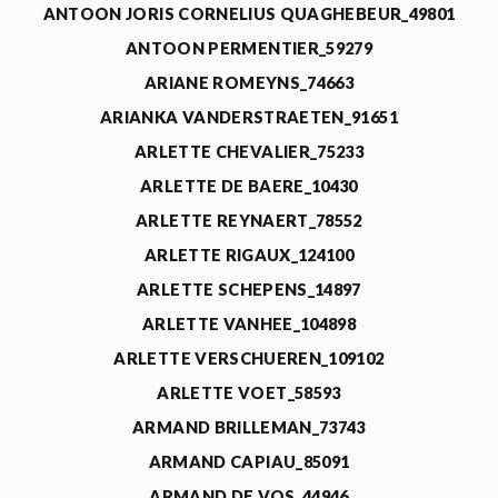
ANTOON JORIS CORNELIUS QUAGHEBEUR_49801
ANTOON PERMENTIER_59279
ARIANE ROMEYNS_74663
ARIANKA VANDERSTRAETEN_91651
ARLETTE CHEVALIER_75233
ARLETTE DE BAERE_10430
ARLETTE REYNAERT_78552
ARLETTE RIGAUX_124100
ARLETTE SCHEPENS_14897
ARLETTE VANHEE_104898
ARLETTE VERSCHUEREN_109102
ARLETTE VOET_58593
ARMAND BRILLEMAN_73743
ARMAND CAPIAU_85091
ARMAND DE VOS_44946