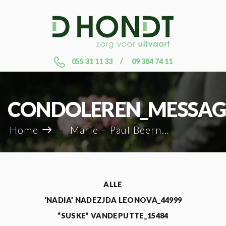
055 31 11 33
09 384 74 11
CONDOLEREN_MESSAG
Home
Marie – Paul Beernaert_106200
ALLE
‘NADIA’ NADEZJDA LEONOVA_44999
“SUSKE” VANDEPUTTE_15484