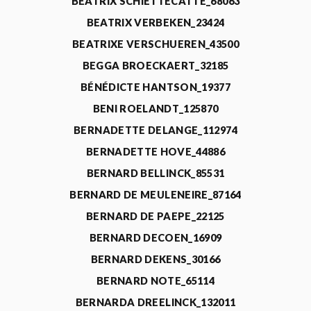
BEATRIX SCHIETTECATTE_68063
BEATRIX VERBEKEN_23424
BEATRIXE VERSCHUEREN_43500
BEGGA BROECKAERT_32185
BÉNÉDICTE HANTSON_19377
BENI ROELANDT_125870
BERNADETTE DELANGE_112974
BERNADETTE HOVE_44886
BERNARD BELLINCK_85531
BERNARD DE MEULENEIRE_87164
BERNARD DE PAEPE_22125
BERNARD DECOEN_16909
BERNARD DEKENS_30166
BERNARD NOTE_65114
BERNARDA DREELINCK_132011