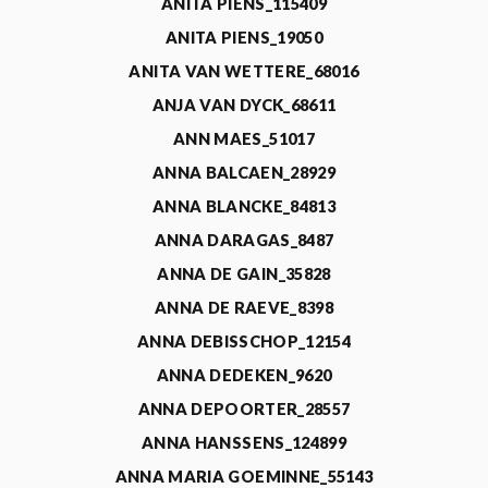
ANITA PIENS_115409
ANITA PIENS_19050
ANITA VAN WETTERE_68016
ANJA VAN DYCK_68611
ANN MAES_51017
ANNA BALCAEN_28929
ANNA BLANCKE_84813
ANNA DARAGAS_8487
ANNA DE GAIN_35828
ANNA DE RAEVE_8398
ANNA DEBISSCHOP_12154
ANNA DEDEKEN_9620
ANNA DEPOORTER_28557
ANNA HANSSENS_124899
ANNA MARIA GOEMINNE_55143