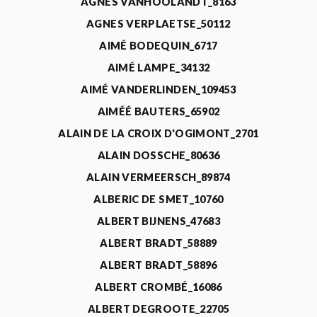
AGNÈS VANHOOLANDT_8163
AGNES VERPLAETSE_50112
AIMÉ BODEQUIN_6717
AIMÉ LAMPE_34132
AIMÉ VANDERLINDEN_109453
AIMÉÉ BAUTERS_65902
ALAIN DE LA CROIX D'OGIMONT_2701
ALAIN DOSSCHE_80636
ALAIN VERMEERSCH_89874
ALBERIC DE SMET_10760
ALBERT BIJNENS_47683
ALBERT BRADT_58889
ALBERT BRADT_58896
ALBERT CROMBÉ_16086
ALBERT DEGROOTE_22705