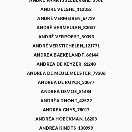
ANDRÉ VANRYSSELBERGHE_5301
ANDRÉ VELGHE_112352
ANDRÉ VERMEIREN_67729
ANDRÉ VERMEULEN_83047
ANDRÉ VERPOEST_50093
ANDRÉ VERSTICHELEN_121771
ANDREA BAEKELANDT_66144
ANDREA DE KEYZER_61240
ANDREA DE MEULEMEESTER_79206
ANDREA DE RUYCK_33077
ANDREA DEVOS_81484
ANDRÉA DHONT_43522
ANDREA GHYS_78017
ANDRÉA HOECKMAN_16203
ANDRÉA KINDTS_130999