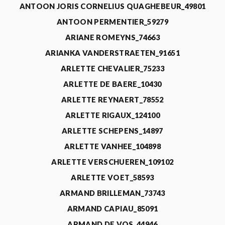
ANTOON JORIS CORNELIUS QUAGHEBEUR_49801
ANTOON PERMENTIER_59279
ARIANE ROMEYNS_74663
ARIANKA VANDERSTRAETEN_91651
ARLETTE CHEVALIER_75233
ARLETTE DE BAERE_10430
ARLETTE REYNAERT_78552
ARLETTE RIGAUX_124100
ARLETTE SCHEPENS_14897
ARLETTE VANHEE_104898
ARLETTE VERSCHUEREN_109102
ARLETTE VOET_58593
ARMAND BRILLEMAN_73743
ARMAND CAPIAU_85091
ARMAND DE VOS_44946