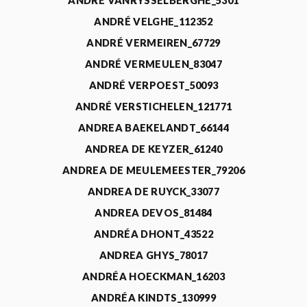
ANDRÉ VANRYSSELBERGHE_5301
ANDRÉ VELGHE_112352
ANDRÉ VERMEIREN_67729
ANDRÉ VERMEULEN_83047
ANDRÉ VERPOEST_50093
ANDRÉ VERSTICHELEN_121771
ANDREA BAEKELANDT_66144
ANDREA DE KEYZER_61240
ANDREA DE MEULEMEESTER_79206
ANDREA DE RUYCK_33077
ANDREA DEVOS_81484
ANDRÉA DHONT_43522
ANDREA GHYS_78017
ANDRÉA HOECKMAN_16203
ANDRÉA KINDTS_130999