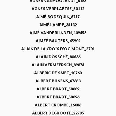
AGNÈS VANHOOLANDT_8163
AGNES VERPLAETSE_50112
AIMÉ BODEQUIN_6717
AIMÉ LAMPE_34132
AIMÉ VANDERLINDEN_109453
AIMÉÉ BAUTERS_65902
ALAIN DE LA CROIX D'OGIMONT_2701
ALAIN DOSSCHE_80636
ALAIN VERMEERSCH_89874
ALBERIC DE SMET_10760
ALBERT BIJNENS_47683
ALBERT BRADT_58889
ALBERT BRADT_58896
ALBERT CROMBÉ_16086
ALBERT DEGROOTE_22705