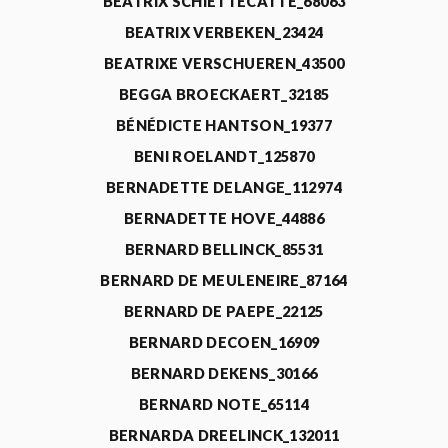
BEATRIX SCHIETTECATTE_68063
BEATRIX VERBEKEN_23424
BEATRIXE VERSCHUEREN_43500
BEGGA BROECKAERT_32185
BÉNÉDICTE HANTSON_19377
BENI ROELANDT_125870
BERNADETTE DELANGE_112974
BERNADETTE HOVE_44886
BERNARD BELLINCK_85531
BERNARD DE MEULENEIRE_87164
BERNARD DE PAEPE_22125
BERNARD DECOEN_16909
BERNARD DEKENS_30166
BERNARD NOTE_65114
BERNARDA DREELINCK_132011