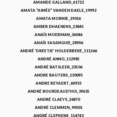
AMANDE GALLAND_61722
AMATA “AIMÉE” VANDEN DAELE_19992
AMATA MORNIE_19016
AMBER DHAENENS_23845
ANAÏS MOERMAN_36046
ANAÏS SASANGUIE_28906
ANDRÉ ‘DREETJE’ HOLDERBEKE_111266
ANDRÉ ANNO_112985
ANDRÉ BATSLEER_23506
ANDRE BAUTERS_130095
ANDRE BEYAERT_60933
ANDRÉ BOURDEAUD’HUI_39635
ANDRÉ CLAEYS_26870
ANDRÉ CLEMMEN_99001
ANDRÉ CLEPKENS_114743