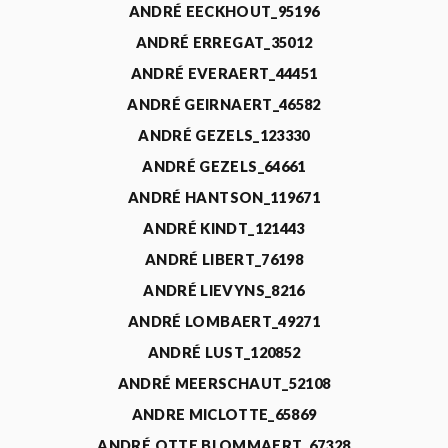
ANDRÉ EECKHOUT_95196
ANDRÉ ERREGAT_35012
ANDRÉ EVERAERT_44451
ANDRÉ GEIRNAERT_46582
ANDRÉ GEZELS_123330
ANDRÉ GEZELS_64661
ANDRÉ HANTSON_119671
ANDRÉ KINDT_121443
ANDRÉ LIBERT_76198
ANDRÉ LIEVYNS_8216
ANDRÉ LOMBAERT_49271
ANDRÉ LUST_120852
ANDRÉ MEERSCHAUT_52108
ANDRE MICLOTTE_65869
ANDRÉ OTTE BLOMMAERT_67328