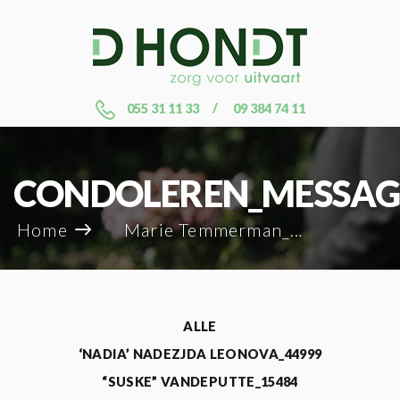
055 31 11 33
09 384 74 11
CONDOLEREN_MESSAG
Home
Marie Temmerman_9622
ALLE
‘NADIA’ NADEZJDA LEONOVA_44999
“SUSKE” VANDEPUTTE_15484