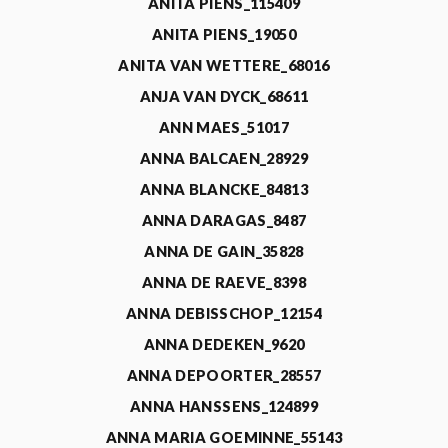
ANITA PIENS_115409
ANITA PIENS_19050
ANITA VAN WETTERE_68016
ANJA VAN DYCK_68611
ANN MAES_51017
ANNA BALCAEN_28929
ANNA BLANCKE_84813
ANNA DARAGAS_8487
ANNA DE GAIN_35828
ANNA DE RAEVE_8398
ANNA DEBISSCHOP_12154
ANNA DEDEKEN_9620
ANNA DEPOORTER_28557
ANNA HANSSENS_124899
ANNA MARIA GOEMINNE_55143