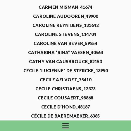
CARMEN MISMAN_41674
CAROLINE AUDOOREN_49900
CAROLINE REYNTJENS_131642
CAROLINE STEVENS_114704
CAROLINE VAN BEVER_59854
CATHARINA “RINA” VAESEN_40564
CATHY VAN CAUSBROUCK_82153
CECILE “LUCIENNE” DE STERCKE_13950
CECILE AELVOET_75410
CECILE CHRISTIAENS_12373
CECILE COUSAERT_98868
CECILE D’HOND_48187
CÉCILE DE BAEREMAEKER_6385
CECILE DE WAELE_4731