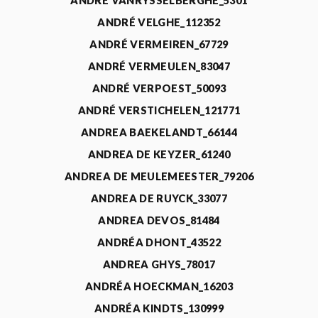
ANDRÉ VANRYSSELBERGHE_5301
ANDRÉ VELGHE_112352
ANDRÉ VERMEIREN_67729
ANDRÉ VERMEULEN_83047
ANDRÉ VERPOEST_50093
ANDRÉ VERSTICHELEN_121771
ANDREA BAEKELANDT_66144
ANDREA DE KEYZER_61240
ANDREA DE MEULEMEESTER_79206
ANDREA DE RUYCK_33077
ANDREA DEVOS_81484
ANDRÉA DHONT_43522
ANDREA GHYS_78017
ANDRÉA HOECKMAN_16203
ANDRÉA KINDTS_130999