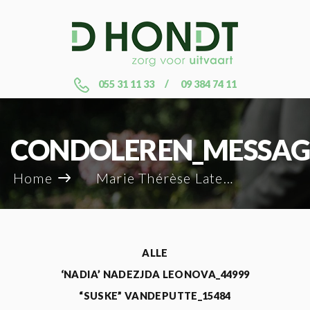
055 31 11 33
09 384 74 11
CONDOLEREN_MESSAG
Home
Marie Thérèse Lateur_129838
ALLE
‘NADIA’ NADEZJDA LEONOVA_44999
“SUSKE” VANDEPUTTE_15484