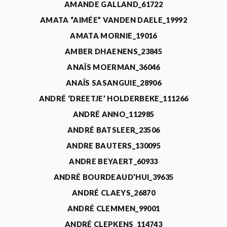
AMANDE GALLAND_61722
AMATA “AIMÉE” VANDEN DAELE_19992
AMATA MORNIE_19016
AMBER DHAENENS_23845
ANAÏS MOERMAN_36046
ANAÏS SASANGUIE_28906
ANDRÉ ‘DREETJE’ HOLDERBEKE_111266
ANDRÉ ANNO_112985
ANDRÉ BATSLEER_23506
ANDRE BAUTERS_130095
ANDRE BEYAERT_60933
ANDRÉ BOURDEAUD’HUI_39635
ANDRÉ CLAEYS_26870
ANDRÉ CLEMMEN_99001
ANDRÉ CLEPKENS_114743