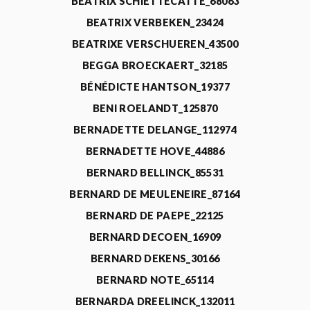
BEATRIX SCHIETTECATTE_68063
BEATRIX VERBEKEN_23424
BEATRIXE VERSCHUEREN_43500
BEGGA BROECKAERT_32185
BÉNÉDICTE HANTSON_19377
BENI ROELANDT_125870
BERNADETTE DELANGE_112974
BERNADETTE HOVE_44886
BERNARD BELLINCK_85531
BERNARD DE MEULENEIRE_87164
BERNARD DE PAEPE_22125
BERNARD DECOEN_16909
BERNARD DEKENS_30166
BERNARD NOTE_65114
BERNARDA DREELINCK_132011