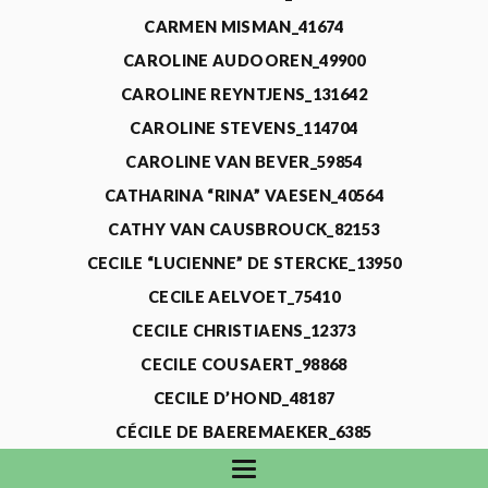
CARMEN MISMAN_41674
CAROLINE AUDOOREN_49900
CAROLINE REYNTJENS_131642
CAROLINE STEVENS_114704
CAROLINE VAN BEVER_59854
CATHARINA “RINA” VAESEN_40564
CATHY VAN CAUSBROUCK_82153
CECILE “LUCIENNE” DE STERCKE_13950
CECILE AELVOET_75410
CECILE CHRISTIAENS_12373
CECILE COUSAERT_98868
CECILE D’HOND_48187
CÉCILE DE BAEREMAEKER_6385
CECILE DE WAELE_4731