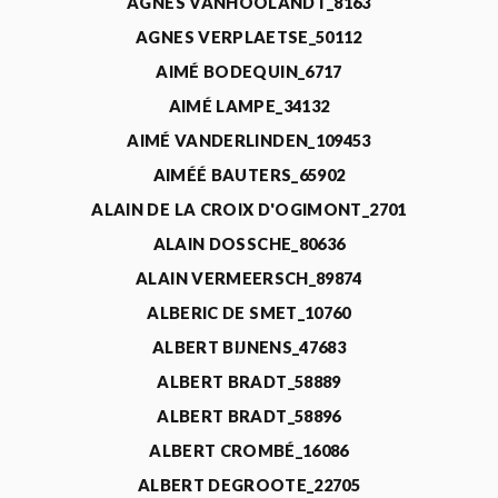
AGNÈS VANHOOLANDT_8163
AGNES VERPLAETSE_50112
AIMÉ BODEQUIN_6717
AIMÉ LAMPE_34132
AIMÉ VANDERLINDEN_109453
AIMÉÉ BAUTERS_65902
ALAIN DE LA CROIX D'OGIMONT_2701
ALAIN DOSSCHE_80636
ALAIN VERMEERSCH_89874
ALBERIC DE SMET_10760
ALBERT BIJNENS_47683
ALBERT BRADT_58889
ALBERT BRADT_58896
ALBERT CROMBÉ_16086
ALBERT DEGROOTE_22705