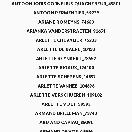
ANTOON JORIS CORNELIUS QUAGHEBEUR_49801
ANTOON PERMENTIER_59279
ARIANE ROMEYNS_74663
ARIANKA VANDERSTRAETEN_91651
ARLETTE CHEVALIER_75233
ARLETTE DE BAERE_10430
ARLETTE REYNAERT_78552
ARLETTE RIGAUX_124100
ARLETTE SCHEPENS_14897
ARLETTE VANHEE_104898
ARLETTE VERSCHUEREN_109102
ARLETTE VOET_58593
ARMAND BRILLEMAN_73743
ARMAND CAPIAU_85091
ARMAND DE VOS_44946