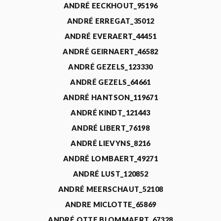
ANDRÉ EECKHOUT_95196
ANDRÉ ERREGAT_35012
ANDRÉ EVERAERT_44451
ANDRÉ GEIRNAERT_46582
ANDRÉ GEZELS_123330
ANDRÉ GEZELS_64661
ANDRÉ HANTSON_119671
ANDRÉ KINDT_121443
ANDRÉ LIBERT_76198
ANDRÉ LIEVYNS_8216
ANDRÉ LOMBAERT_49271
ANDRÉ LUST_120852
ANDRÉ MEERSCHAUT_52108
ANDRE MICLOTTE_65869
ANDRÉ OTTE BLOMMAERT_67328