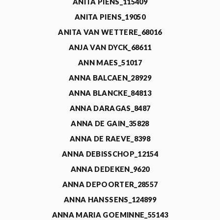
ANITA PIENS_115409
ANITA PIENS_19050
ANITA VAN WETTERE_68016
ANJA VAN DYCK_68611
ANN MAES_51017
ANNA BALCAEN_28929
ANNA BLANCKE_84813
ANNA DARAGAS_8487
ANNA DE GAIN_35828
ANNA DE RAEVE_8398
ANNA DEBISSCHOP_12154
ANNA DEDEKEN_9620
ANNA DEPOORTER_28557
ANNA HANSSENS_124899
ANNA MARIA GOEMINNE_55143