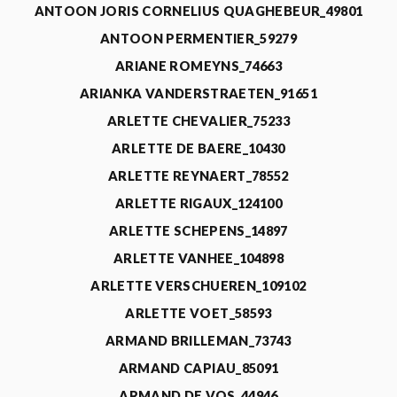
ANTOON JORIS CORNELIUS QUAGHEBEUR_49801
ANTOON PERMENTIER_59279
ARIANE ROMEYNS_74663
ARIANKA VANDERSTRAETEN_91651
ARLETTE CHEVALIER_75233
ARLETTE DE BAERE_10430
ARLETTE REYNAERT_78552
ARLETTE RIGAUX_124100
ARLETTE SCHEPENS_14897
ARLETTE VANHEE_104898
ARLETTE VERSCHUEREN_109102
ARLETTE VOET_58593
ARMAND BRILLEMAN_73743
ARMAND CAPIAU_85091
ARMAND DE VOS_44946