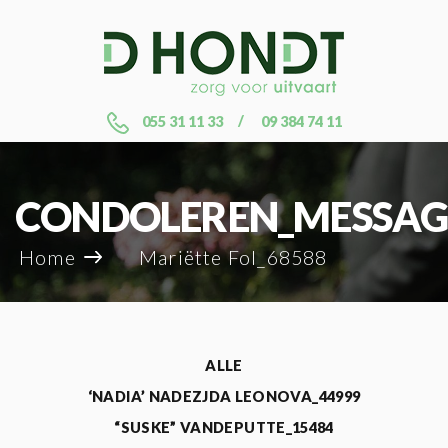
055 31 11 33
09 384 74 11
CONDOLEREN_MESSAG
Home
Mariëtte Fol_68588
ALLE
‘NADIA’ NADEZJDA LEONOVA_44999
“SUSKE” VANDEPUTTE_15484