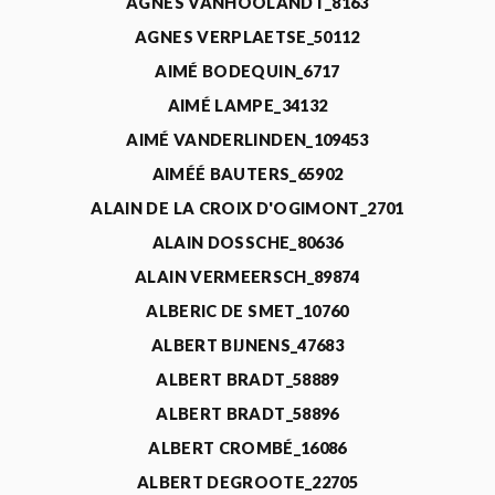
AGNÈS VANHOOLANDT_8163
AGNES VERPLAETSE_50112
AIMÉ BODEQUIN_6717
AIMÉ LAMPE_34132
AIMÉ VANDERLINDEN_109453
AIMÉÉ BAUTERS_65902
ALAIN DE LA CROIX D'OGIMONT_2701
ALAIN DOSSCHE_80636
ALAIN VERMEERSCH_89874
ALBERIC DE SMET_10760
ALBERT BIJNENS_47683
ALBERT BRADT_58889
ALBERT BRADT_58896
ALBERT CROMBÉ_16086
ALBERT DEGROOTE_22705