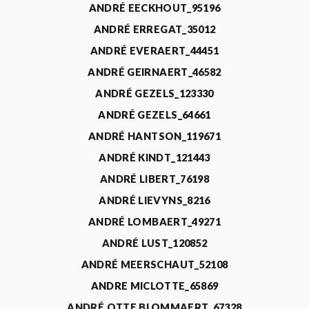
ANDRÉ EECKHOUT_95196
ANDRÉ ERREGAT_35012
ANDRÉ EVERAERT_44451
ANDRÉ GEIRNAERT_46582
ANDRÉ GEZELS_123330
ANDRÉ GEZELS_64661
ANDRÉ HANTSON_119671
ANDRÉ KINDT_121443
ANDRÉ LIBERT_76198
ANDRÉ LIEVYNS_8216
ANDRÉ LOMBAERT_49271
ANDRÉ LUST_120852
ANDRÉ MEERSCHAUT_52108
ANDRE MICLOTTE_65869
ANDRÉ OTTE BLOMMAERT_67328