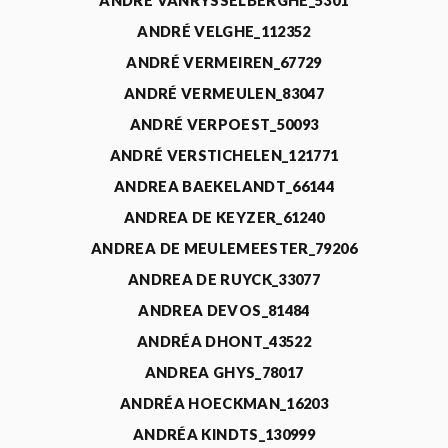
ANDRÉ VANRYSSELBERGHE_5301
ANDRÉ VELGHE_112352
ANDRÉ VERMEIREN_67729
ANDRÉ VERMEULEN_83047
ANDRÉ VERPOEST_50093
ANDRÉ VERSTICHELEN_121771
ANDREA BAEKELANDT_66144
ANDREA DE KEYZER_61240
ANDREA DE MEULEMEESTER_79206
ANDREA DE RUYCK_33077
ANDREA DEVOS_81484
ANDRÉA DHONT_43522
ANDREA GHYS_78017
ANDRÉA HOECKMAN_16203
ANDRÉA KINDTS_130999