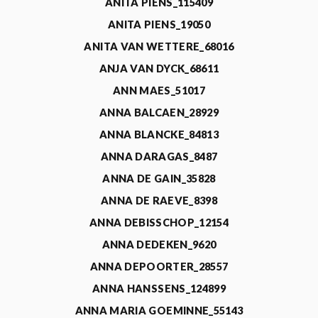
ANITA PIENS_115409
ANITA PIENS_19050
ANITA VAN WETTERE_68016
ANJA VAN DYCK_68611
ANN MAES_51017
ANNA BALCAEN_28929
ANNA BLANCKE_84813
ANNA DARAGAS_8487
ANNA DE GAIN_35828
ANNA DE RAEVE_8398
ANNA DEBISSCHOP_12154
ANNA DEDEKEN_9620
ANNA DEPOORTER_28557
ANNA HANSSENS_124899
ANNA MARIA GOEMINNE_55143