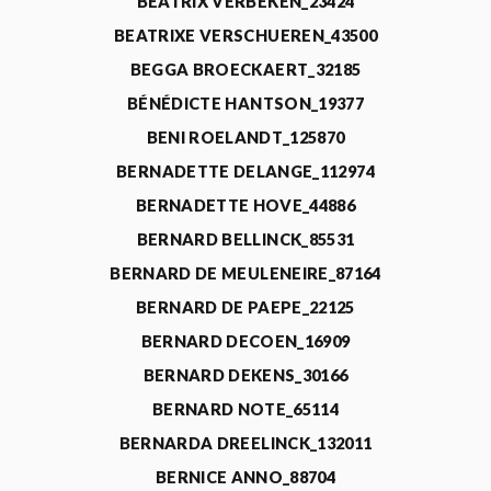
BEATRIX VERBEKEN_23424
BEATRIXE VERSCHUEREN_43500
BEGGA BROECKAERT_32185
BÉNÉDICTE HANTSON_19377
BENI ROELANDT_125870
BERNADETTE DELANGE_112974
BERNADETTE HOVE_44886
BERNARD BELLINCK_85531
BERNARD DE MEULENEIRE_87164
BERNARD DE PAEPE_22125
BERNARD DECOEN_16909
BERNARD DEKENS_30166
BERNARD NOTE_65114
BERNARDA DREELINCK_132011
BERNICE ANNO_88704