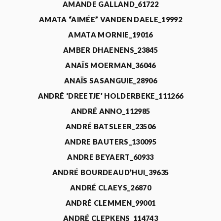
AMANDE GALLAND_61722
AMATA “AIMÉE” VANDEN DAELE_19992
AMATA MORNIE_19016
AMBER DHAENENS_23845
ANAÏS MOERMAN_36046
ANAÏS SASANGUIE_28906
ANDRÉ ‘DREETJE’ HOLDERBEKE_111266
ANDRÉ ANNO_112985
ANDRÉ BATSLEER_23506
ANDRE BAUTERS_130095
ANDRE BEYAERT_60933
ANDRÉ BOURDEAUD’HUI_39635
ANDRÉ CLAEYS_26870
ANDRÉ CLEMMEN_99001
ANDRÉ CLEPKENS_114743