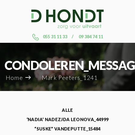
055 31 11 33
09 384 74 11
CONDOLEREN_MESSAG
Home
Mark Peeters_1241
ALLE
‘NADIA’ NADEZJDA LEONOVA_44999
“SUSKE” VANDEPUTTE_15484