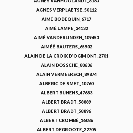
AGNÈS VANHOOLANDT_8163
AGNES VERPLAETSE_50112
AIMÉ BODEQUIN_6717
AIMÉ LAMPE_34132
AIMÉ VANDERLINDEN_109453
AIMÉÉ BAUTERS_65902
ALAIN DE LA CROIX D'OGIMONT_2701
ALAIN DOSSCHE_80636
ALAIN VERMEERSCH_89874
ALBERIC DE SMET_10760
ALBERT BIJNENS_47683
ALBERT BRADT_58889
ALBERT BRADT_58896
ALBERT CROMBÉ_16086
ALBERT DEGROOTE_22705