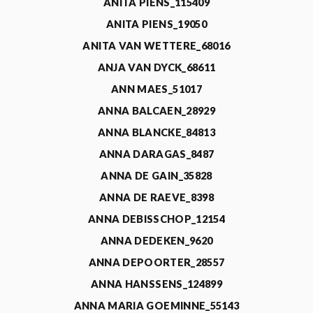
ANITA PIENS_115409
ANITA PIENS_19050
ANITA VAN WETTERE_68016
ANJA VAN DYCK_68611
ANN MAES_51017
ANNA BALCAEN_28929
ANNA BLANCKE_84813
ANNA DARAGAS_8487
ANNA DE GAIN_35828
ANNA DE RAEVE_8398
ANNA DEBISSCHOP_12154
ANNA DEDEKEN_9620
ANNA DEPOORTER_28557
ANNA HANSSENS_124899
ANNA MARIA GOEMINNE_55143