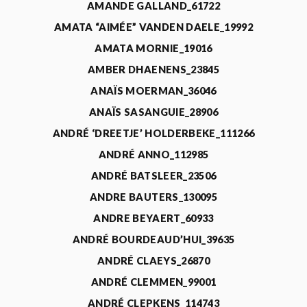
AMANDE GALLAND_61722
AMATA “AIMÉE” VANDEN DAELE_19992
AMATA MORNIE_19016
AMBER DHAENENS_23845
ANAÏS MOERMAN_36046
ANAÏS SASANGUIE_28906
ANDRÉ ‘DREETJE’ HOLDERBEKE_111266
ANDRÉ ANNO_112985
ANDRÉ BATSLEER_23506
ANDRE BAUTERS_130095
ANDRE BEYAERT_60933
ANDRÉ BOURDEAUD’HUI_39635
ANDRÉ CLAEYS_26870
ANDRÉ CLEMMEN_99001
ANDRÉ CLEPKENS_114743