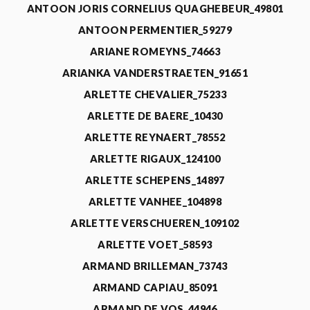
ANTOON JORIS CORNELIUS QUAGHEBEUR_49801
ANTOON PERMENTIER_59279
ARIANE ROMEYNS_74663
ARIANKA VANDERSTRAETEN_91651
ARLETTE CHEVALIER_75233
ARLETTE DE BAERE_10430
ARLETTE REYNAERT_78552
ARLETTE RIGAUX_124100
ARLETTE SCHEPENS_14897
ARLETTE VANHEE_104898
ARLETTE VERSCHUEREN_109102
ARLETTE VOET_58593
ARMAND BRILLEMAN_73743
ARMAND CAPIAU_85091
ARMAND DE VOS_44946