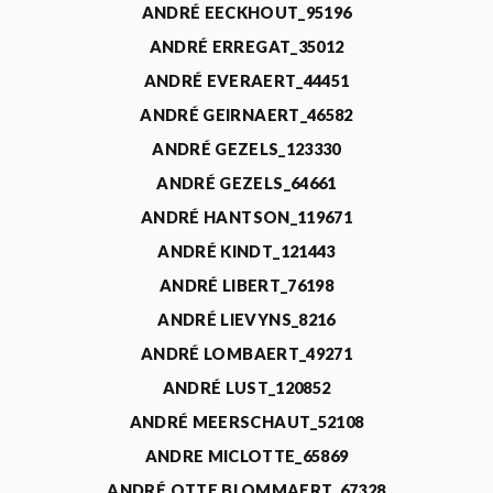
ANDRÉ EECKHOUT_95196
ANDRÉ ERREGAT_35012
ANDRÉ EVERAERT_44451
ANDRÉ GEIRNAERT_46582
ANDRÉ GEZELS_123330
ANDRÉ GEZELS_64661
ANDRÉ HANTSON_119671
ANDRÉ KINDT_121443
ANDRÉ LIBERT_76198
ANDRÉ LIEVYNS_8216
ANDRÉ LOMBAERT_49271
ANDRÉ LUST_120852
ANDRÉ MEERSCHAUT_52108
ANDRE MICLOTTE_65869
ANDRÉ OTTE BLOMMAERT_67328