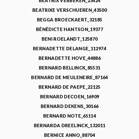
BEATRIX VERBEKEN_23424
BEATRIXE VERSCHUEREN_43500
BEGGA BROECKAERT_32185
BÉNÉDICTE HANTSON_19377
BENI ROELANDT_125870
BERNADETTE DELANGE_112974
BERNADETTE HOVE_44886
BERNARD BELLINCK_85531
BERNARD DE MEULENEIRE_87164
BERNARD DE PAEPE_22125
BERNARD DECOEN_16909
BERNARD DEKENS_30166
BERNARD NOTE_65114
BERNARDA DREELINCK_132011
BERNICE ANNO_88704