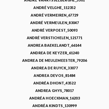
ANDRÉ VANRYSSELBERGHE_5301
ANDRÉ VELGHE_112352
ANDRÉ VERMEIREN_67729
ANDRÉ VERMEULEN_83047
ANDRÉ VERPOEST_50093
ANDRÉ VERSTICHELEN_121771
ANDREA BAEKELANDT_66144
ANDREA DE KEYZER_61240
ANDREA DE MEULEMEESTER_79206
ANDREA DE RUYCK_33077
ANDREA DEVOS_81484
ANDRÉA DHONT_43522
ANDREA GHYS_78017
ANDRÉA HOECKMAN_16203
ANDRÉA KINDTS_130999