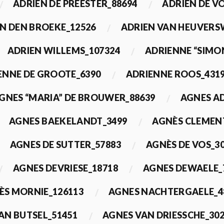
ADRIEN DE PREESTER_88694
ADRIEN DE V
N DEN BROEKE_12526
ADRIEN VAN HEUVERS
ADRIEN WILLEMS_107324
ADRIENNE “SIMO
ENNE DE GROOTE_6390
ADRIENNE ROOS_431
GNES “MARIA” DE BROUWER_88639
AGNES A
AGNES BAEKELANDT_3499
AGNÈS CLEMEN
AGNES DE SUTTER_57883
AGNÈS DE VOS_3
AGNES DEVRIESE_18718
AGNES DEWAELE_
ÈS MORNIE_126113
AGNES NACHTERGAELE_4
AN BUTSEL_51451
AGNES VAN DRIESSCHE_30