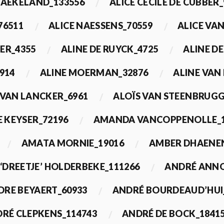
BAEKELAND_133556
ALICE CECILE DE CUBBER_
76511
ALICE NAESSENS_70559
ALICE VAN
ER_4355
ALINE DE RUYCK_4725
ALINE D
914
ALINE MOERMAN_32876
ALINE VAN
 VAN LANCKER_6961
ALOÏS VAN STEENBRUGG
 KEYSER_72196
AMANDA VANCOPPENOLLE_1
AMATA MORNIE_19016
AMBER DHAENEN
‘DREETJE’ HOLDERBEKE_111266
ANDRÉ ANNO
DRE BEYAERT_60933
ANDRÉ BOURDEAUD’HUI
RÉ CLEPKENS_114743
ANDRÉ DE BOCK_1841