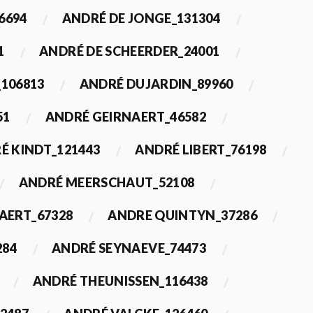
6694
ANDRÉ DE JONGE_131304
1
ANDRÉ DE SCHEERDER_24001
_106813
ANDRÉ DUJARDIN_89960
51
ANDRÉ GEIRNAERT_46582
É KINDT_121443
ANDRÉ LIBERT_76198
ANDRÉ MEERSCHAUT_52108
ERT_67328
ANDRE QUINTYN_37286
284
ANDRÉ SEYNAEVE_74473
ANDRÉ THEUNISSEN_116438