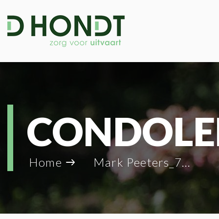
CONDOLE
Home
Mark Peeters_702