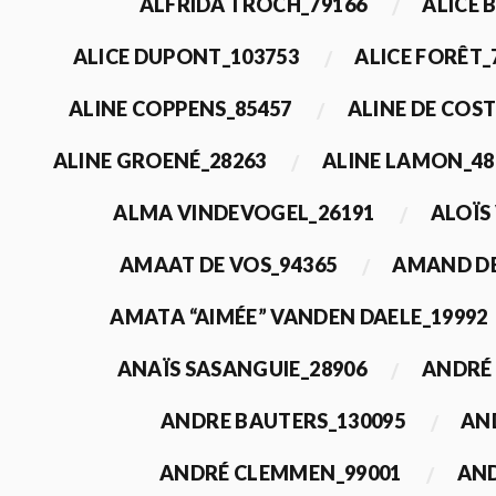
ALFRIDA TROCH_79166
ALICE 
ALICE DUPONT_103753
ALICE FORÊT_
ALINE COPPENS_85457
ALINE DE COST
ALINE GROENÉ_28263
ALINE LAMON_48
ALMA VINDEVOGEL_26191
ALOÏS
AMAAT DE VOS_94365
AMAND DE
AMATA “AIMÉE” VANDEN DAELE_19992
ANAÏS SASANGUIE_28906
ANDRÉ 
ANDRE BAUTERS_130095
AN
ANDRÉ CLEMMEN_99001
AND