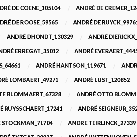
DRÉ DE COENE_105104
ANDRÉ DE CREMER_12
DRÉ DE ROOSE_59565
ANDRÉ DE RUYCK_9976
ANDRÉ DHONDT_130329
ANDRÉ DIERICKX
NDRÉ ERREGAT_35012
ANDRÉ EVERAERT_444
S_64661
ANDRÉ HANTSON_119671
ANDR
RÉ LOMBAERT_49271
ANDRÉ LUST_120852
TE BLOMMAERT_67328
ANDRÉ OTTO BLOMMA
É RUYSSCHAERT_17241
ANDRÉ SEIGNEUR_35
 STOCKMAN_71704
ANDRE TEIRLINCK_27339