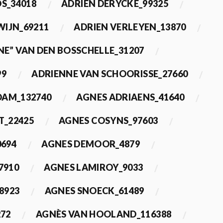
OS_34018
ADRIEN DERYCKE_99325
WIJN_69211
ADRIEN VERLEYEN_13870
NE” VAN DEN BOSSCHELLE_31207
99
ADRIENNE VAN SCHOORISSE_27660
DAM_132740
AGNES ADRIAENS_41640
T_22425
AGNES COSYNS_97603
0694
AGNES DEMOOR_4879
7910
AGNES LAMIROY_9033
8923
AGNES SNOECK_61489
272
AGNÈS VAN HOOLAND_116388