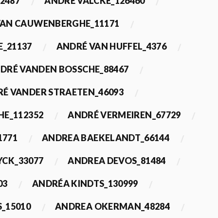
2487
ANDRÉ VALCKE_126460
VAN CAUWENBERGHE_11171
E_21137
ANDRÉ VAN HUFFEL_4376
DRÉ VANDEN BOSSCHE_88467
É VANDER STRAETEN_46093
HE_112352
ANDRÉ VERMEIREN_67729
1771
ANDREA BAEKELANDT_66144
YCK_33077
ANDREA DEVOS_81484
03
ANDRÉA KINDTS_130999
_15010
ANDREA OKERMAN_48284