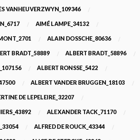
ÈS VANHEUVERZWYN_109346
N_6717
AIMÉ LAMPE_34132
IMONT_2701
ALAIN DOSSCHE_80636
ERT BRADT_58889
ALBERT BRADT_58896
_107156
ALBERT RONSSE_5422
47500
ALBERT VANDER BRUGGEN_18103
RTINE DE LEPELEIRE_32207
IERS_43892
ALEXANDER TACK_71170
_33054
ALFRED DE ROUCK_43344