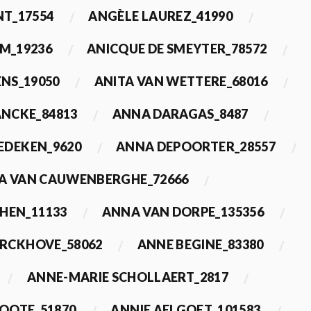
T_17554
ANGÈLE LAUREZ_41990
M_19236
ANICQUE DE SMEYTER_78572
ENS_19050
ANITA VAN WETTERE_68016
NCKE_84813
ANNA DARAGAS_8487
EDEKEN_9620
ANNA DEPOORTER_28557
A VAN CAUWENBERGHE_72666
HEN_11133
ANNA VAN DORPE_135356
ERCKHOVE_58062
ANNE BEGINE_83380
ANNE-MARIE SCHOLLAERT_2817
ROOTE_51870
ANNIE AELGOET_101583