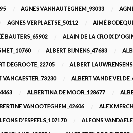
95
AGNES VANHAUTEGHEM_93033
AGN
AGNES VERPLAETSE_50112
AIMÉ BODEQUI
É BAUTERS_65902
ALAIN DE LA CROIX D'OG
 SMET_10760
ALBERT BIJNENS_47683
ALB
RT DEGROOTE_22705
ALBERT LAUWRENSENS
T VANCAESTER_73230
ALBERT VANDE VELDE_
4463
ALBERTINA DE MOOR_128677
ALBE
BERTINE VANOOTEGHEM_42606
ALEX MERCH
LFONS D’ESPEELS_107170
ALFONS VANDAELE