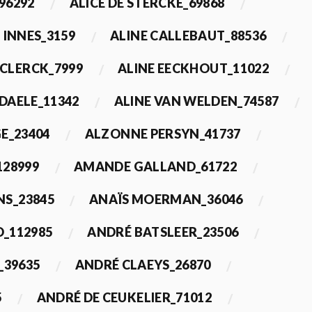
96292
ALICE DE STERCKE_69868
 INNES_3159
ALINE CALLEBAUT_88536
ECLERCK_7999
ALINE EECKHOUT_11022
 DAELE_11342
ALINE VAN WELDEN_74587
E_23404
ALZONNE PERSYN_41737
28999
AMANDE GALLAND_61722
S_23845
ANAÏS MOERMAN_36046
_112985
ANDRÉ BATSLEER_23506
_39635
ANDRÉ CLAEYS_26870
5
ANDRÉ DE CEUKELIER_71012