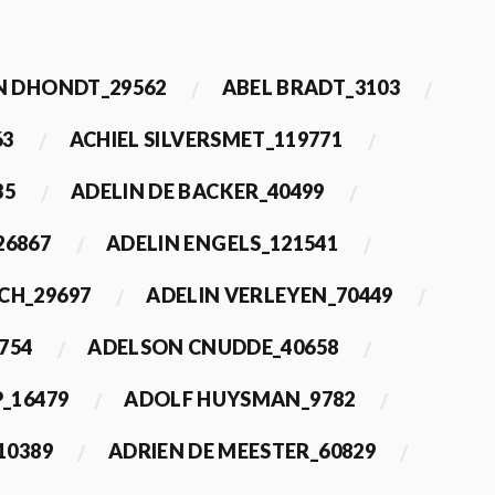
 DHONDT_29562
ABEL BRADT_3103
63
ACHIEL SILVERSMET_119771
35
ADELIN DE BACKER_40499
26867
ADELIN ENGELS_121541
CH_29697
ADELIN VERLEYEN_70449
754
ADELSON CNUDDE_40658
_16479
ADOLF HUYSMAN_9782
10389
ADRIEN DE MEESTER_60829