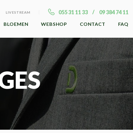
055 31 11 33
09 384 74 11
LIVESTREAM
BLOEMEN
WEBSHOP
CONTACT
FAQ
GES