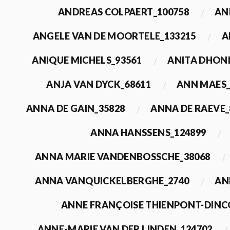
ANDREAS COLPAERT_100758
AN
ANGELE VAN DE MOORTELE_133215
A
ANIQUE MICHELS_93561
ANITA DHON
ANJA VAN DYCK_68611
ANN MAES_
ANNA DE GAIN_35828
ANNA DE RAEVE_
ANNA HANSSENS_124899
ANNA MARIE VANDENBOSSCHE_38068
ANNA VANQUICKELBERGHE_2740
AN
ANNE FRANÇOISE THIENPONT-DINC
ANNE-MARIE VAN DER LINDEN_124702