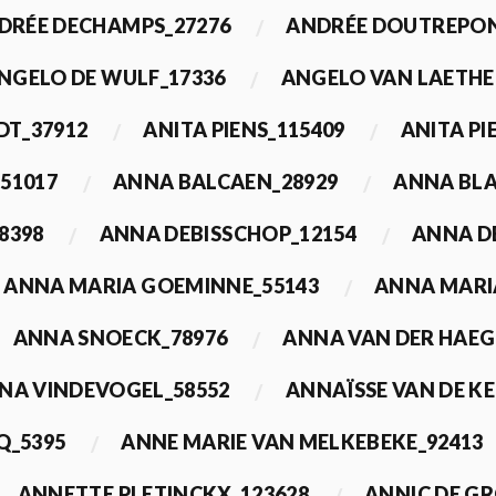
DRÉE DECHAMPS_27276
ANDRÉE DOUTREPON
NGELO DE WULF_17336
ANGELO VAN LAETHE
DT_37912
ANITA PIENS_115409
ANITA PI
51017
ANNA BALCAEN_28929
ANNA BLA
8398
ANNA DEBISSCHOP_12154
ANNA D
ANNA MARIA GOEMINNE_55143
ANNA MARI
ANNA SNOECK_78976
ANNA VAN DER HAEG
NA VINDEVOGEL_58552
ANNAÏSSE VAN DE K
Q_5395
ANNE MARIE VAN MELKEBEKE_92413
ANNETTE PLETINCKX_123628
ANNIC DE G