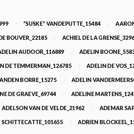
999
“SUSKE” VANDEPUTTE_15484
AARON
 DE BOUVER_22185
ACHIEL DE LA GRENSE_329
ADELIN AUDOOR_116889
ADELIN BOONE_558
IN DE TEMMERMAN_126785
ADELIN DE VOS_1
VANDEN BORRE_15275
ADELIN VANDERMEERS
NE DE GRAEVE_69744
ADELINE MARTENS_124
ADELSON VAN DE VELDE_21962
ADEMAR SAP
 SCHITTECATTE_101655
ADRIEN BLOCKEEL_1