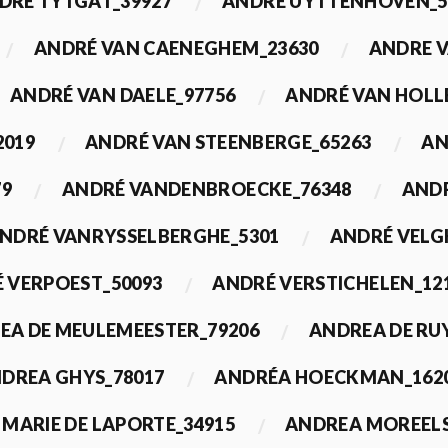
DRÉ TYTGAT_39927
ANDRÉ UYTTENHOVEN_5
ANDRÉ VAN CAENEGHEM_23630
ANDRE 
ANDRÉ VAN DAELE_97756
ANDRÉ VAN HOLL
2019
ANDRÉ VAN STEENBERGE_65263
AN
79
ANDRÉ VANDENBROECKE_76348
ANDR
NDRÉ VANRYSSELBERGHE_5301
ANDRÉ VELG
 VERPOEST_50093
ANDRÉ VERSTICHELEN_12
EA DE MEULEMEESTER_79206
ANDREA DE RU
DREA GHYS_78017
ANDRÉA HOECKMAN_162
MARIE DE LAPORTE_34915
ANDREA MOREELS