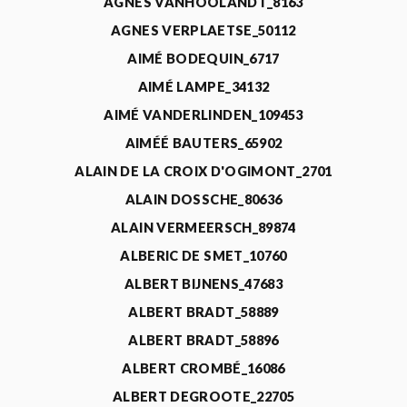
AGNÈS VANHOOLANDT_8163
AGNES VERPLAETSE_50112
AIMÉ BODEQUIN_6717
AIMÉ LAMPE_34132
AIMÉ VANDERLINDEN_109453
AIMÉÉ BAUTERS_65902
ALAIN DE LA CROIX D'OGIMONT_2701
ALAIN DOSSCHE_80636
ALAIN VERMEERSCH_89874
ALBERIC DE SMET_10760
ALBERT BIJNENS_47683
ALBERT BRADT_58889
ALBERT BRADT_58896
ALBERT CROMBÉ_16086
ALBERT DEGROOTE_22705