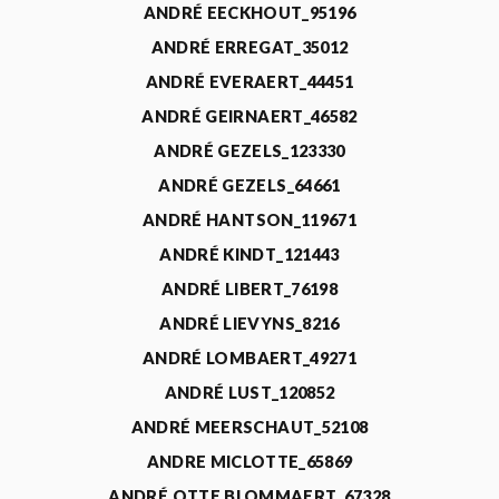
ANDRÉ EECKHOUT_95196
ANDRÉ ERREGAT_35012
ANDRÉ EVERAERT_44451
ANDRÉ GEIRNAERT_46582
ANDRÉ GEZELS_123330
ANDRÉ GEZELS_64661
ANDRÉ HANTSON_119671
ANDRÉ KINDT_121443
ANDRÉ LIBERT_76198
ANDRÉ LIEVYNS_8216
ANDRÉ LOMBAERT_49271
ANDRÉ LUST_120852
ANDRÉ MEERSCHAUT_52108
ANDRE MICLOTTE_65869
ANDRÉ OTTE BLOMMAERT_67328