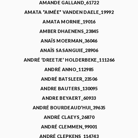
AMANDE GALLAND_61722
AMATA “AIMÉE” VANDEN DAELE_19992
AMATA MORNIE_19016
AMBER DHAENENS_23845
ANAÏS MOERMAN_36046
ANAÏS SASANGUIE_28906
ANDRÉ ‘DREETJE’ HOLDERBEKE_111266
ANDRÉ ANNO_112985
ANDRÉ BATSLEER_23506
ANDRE BAUTERS_130095
ANDRE BEYAERT_60933
ANDRÉ BOURDEAUD’HUI_39635
ANDRÉ CLAEYS_26870
ANDRÉ CLEMMEN_99001
ANDRÉ CLEPKENS_114743