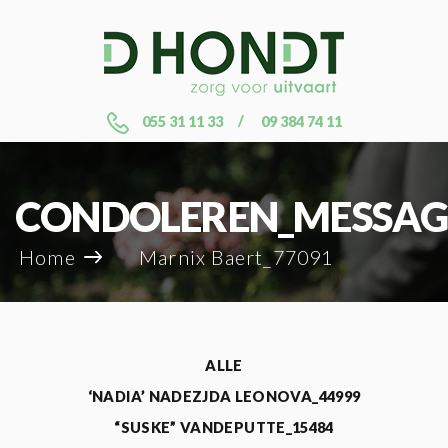
055 31 11 33
09 384 74 11
CONDOLEREN_MESSAG
Home
Marnix Baert_77091
ALLE
‘NADIA’ NADEZJDA LEONOVA_44999
“SUSKE” VANDEPUTTE_15484