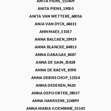
ANITA PIENS_115409
ANITA PIENS_19050
ANITA VAN WETTERE_68016
ANJA VAN DYCK_68611
ANN MAES_51017
ANNA BALCAEN_28929
ANNA BLANCKE_84813
ANNA DARAGAS_8487
ANNA DE GAIN_35828
ANNA DE RAEVE_8398
ANNA DEBISSCHOP_12154
ANNA DEDEKEN_9620
ANNA DEPOORTER_28557
ANNA HANSSENS_124899
ANNA MARIA GOEMINNE_55143