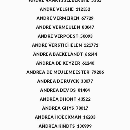
ANDRÉ VANRYSSELBERGHE_5301
ANDRÉ VELGHE_112352
ANDRÉ VERMEIREN_67729
ANDRÉ VERMEULEN_83047
ANDRÉ VERPOEST_50093
ANDRÉ VERSTICHELEN_121771
ANDREA BAEKELANDT_66144
ANDREA DE KEYZER_61240
ANDREA DE MEULEMEESTER_79206
ANDREA DE RUYCK_33077
ANDREA DEVOS_81484
ANDRÉA DHONT_43522
ANDREA GHYS_78017
ANDRÉA HOECKMAN_16203
ANDRÉA KINDTS_130999