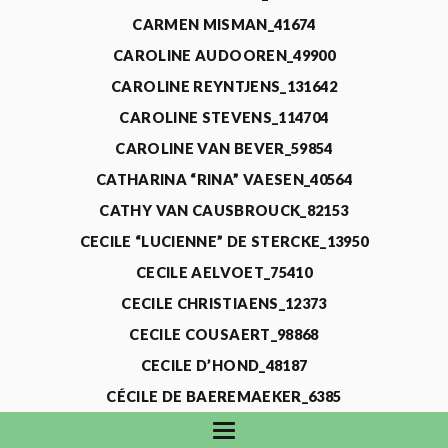
CARMEN MISMAN_41674
CAROLINE AUDOOREN_49900
CAROLINE REYNTJENS_131642
CAROLINE STEVENS_114704
CAROLINE VAN BEVER_59854
CATHARINA “RINA” VAESEN_40564
CATHY VAN CAUSBROUCK_82153
CECILE “LUCIENNE” DE STERCKE_13950
CECILE AELVOET_75410
CECILE CHRISTIAENS_12373
CECILE COUSAERT_98868
CECILE D’HOND_48187
CÉCILE DE BAEREMAEKER_6385
CECILE DE WAELE_4731