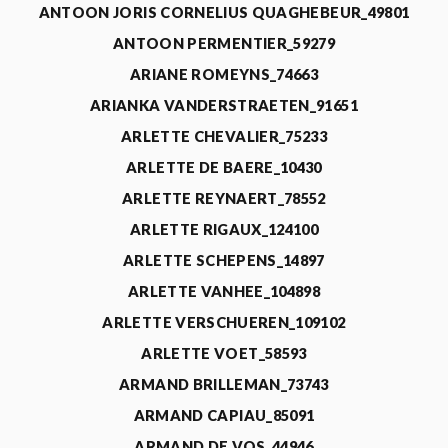
ANTOON JORIS CORNELIUS QUAGHEBEUR_49801
ANTOON PERMENTIER_59279
ARIANE ROMEYNS_74663
ARIANKA VANDERSTRAETEN_91651
ARLETTE CHEVALIER_75233
ARLETTE DE BAERE_10430
ARLETTE REYNAERT_78552
ARLETTE RIGAUX_124100
ARLETTE SCHEPENS_14897
ARLETTE VANHEE_104898
ARLETTE VERSCHUEREN_109102
ARLETTE VOET_58593
ARMAND BRILLEMAN_73743
ARMAND CAPIAU_85091
ARMAND DE VOS_44946