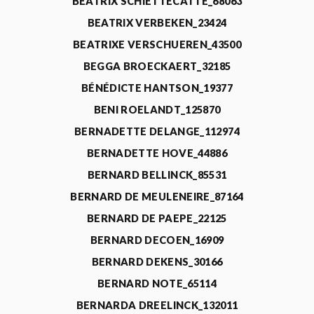
BEATRIX SCHIETTECATTE_68063
BEATRIX VERBEKEN_23424
BEATRIXE VERSCHUEREN_43500
BEGGA BROECKAERT_32185
BÉNÉDICTE HANTSON_19377
BENI ROELANDT_125870
BERNADETTE DELANGE_112974
BERNADETTE HOVE_44886
BERNARD BELLINCK_85531
BERNARD DE MEULENEIRE_87164
BERNARD DE PAEPE_22125
BERNARD DECOEN_16909
BERNARD DEKENS_30166
BERNARD NOTE_65114
BERNARDA DREELINCK_132011