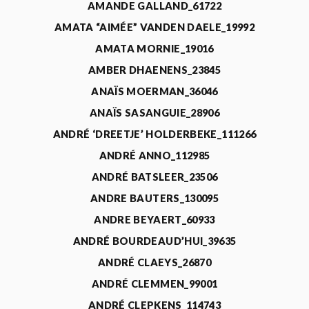
AMANDE GALLAND_61722
AMATA “AIMÉE” VANDEN DAELE_19992
AMATA MORNIE_19016
AMBER DHAENENS_23845
ANAÏS MOERMAN_36046
ANAÏS SASANGUIE_28906
ANDRÉ ‘DREETJE’ HOLDERBEKE_111266
ANDRÉ ANNO_112985
ANDRÉ BATSLEER_23506
ANDRE BAUTERS_130095
ANDRE BEYAERT_60933
ANDRÉ BOURDEAUD’HUI_39635
ANDRÉ CLAEYS_26870
ANDRÉ CLEMMEN_99001
ANDRÉ CLEPKENS_114743