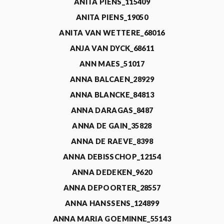
ANITA PIENS_115409
ANITA PIENS_19050
ANITA VAN WETTERE_68016
ANJA VAN DYCK_68611
ANN MAES_51017
ANNA BALCAEN_28929
ANNA BLANCKE_84813
ANNA DARAGAS_8487
ANNA DE GAIN_35828
ANNA DE RAEVE_8398
ANNA DEBISSCHOP_12154
ANNA DEDEKEN_9620
ANNA DEPOORTER_28557
ANNA HANSSENS_124899
ANNA MARIA GOEMINNE_55143