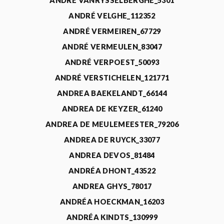
ANDRÉ VANRYSSELBERGHE_5301
ANDRÉ VELGHE_112352
ANDRÉ VERMEIREN_67729
ANDRÉ VERMEULEN_83047
ANDRÉ VERPOEST_50093
ANDRÉ VERSTICHELEN_121771
ANDREA BAEKELANDT_66144
ANDREA DE KEYZER_61240
ANDREA DE MEULEMEESTER_79206
ANDREA DE RUYCK_33077
ANDREA DEVOS_81484
ANDRÉA DHONT_43522
ANDREA GHYS_78017
ANDRÉA HOECKMAN_16203
ANDRÉA KINDTS_130999