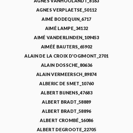
AGNÈS VANHOOLANDT_8163
AGNES VERPLAETSE_50112
AIMÉ BODEQUIN_6717
AIMÉ LAMPE_34132
AIMÉ VANDERLINDEN_109453
AIMÉÉ BAUTERS_65902
ALAIN DE LA CROIX D'OGIMONT_2701
ALAIN DOSSCHE_80636
ALAIN VERMEERSCH_89874
ALBERIC DE SMET_10760
ALBERT BIJNENS_47683
ALBERT BRADT_58889
ALBERT BRADT_58896
ALBERT CROMBÉ_16086
ALBERT DEGROOTE_22705