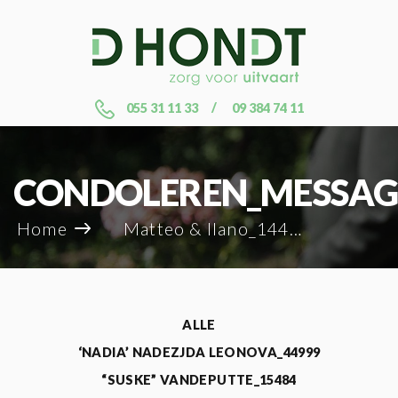
055 31 11 33
09 384 74 11
CONDOLEREN_MESSAG
Home
Matteo & Ilano_14457
ALLE
‘NADIA’ NADEZJDA LEONOVA_44999
“SUSKE” VANDEPUTTE_15484