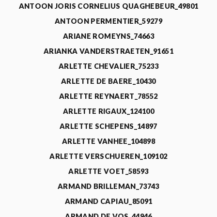
ANTOON JORIS CORNELIUS QUAGHEBEUR_49801
ANTOON PERMENTIER_59279
ARIANE ROMEYNS_74663
ARIANKA VANDERSTRAETEN_91651
ARLETTE CHEVALIER_75233
ARLETTE DE BAERE_10430
ARLETTE REYNAERT_78552
ARLETTE RIGAUX_124100
ARLETTE SCHEPENS_14897
ARLETTE VANHEE_104898
ARLETTE VERSCHUEREN_109102
ARLETTE VOET_58593
ARMAND BRILLEMAN_73743
ARMAND CAPIAU_85091
ARMAND DE VOS_44946