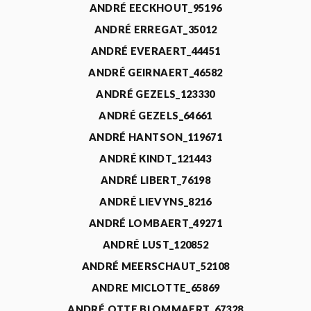
ANDRÉ EECKHOUT_95196
ANDRÉ ERREGAT_35012
ANDRÉ EVERAERT_44451
ANDRÉ GEIRNAERT_46582
ANDRÉ GEZELS_123330
ANDRÉ GEZELS_64661
ANDRÉ HANTSON_119671
ANDRÉ KINDT_121443
ANDRÉ LIBERT_76198
ANDRÉ LIEVYNS_8216
ANDRÉ LOMBAERT_49271
ANDRÉ LUST_120852
ANDRÉ MEERSCHAUT_52108
ANDRE MICLOTTE_65869
ANDRÉ OTTE BLOMMAERT_67328