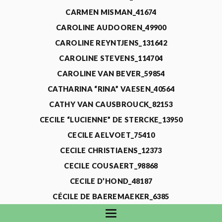
CARMEN MISMAN_41674
CAROLINE AUDOOREN_49900
CAROLINE REYNTJENS_131642
CAROLINE STEVENS_114704
CAROLINE VAN BEVER_59854
CATHARINA “RINA” VAESEN_40564
CATHY VAN CAUSBROUCK_82153
CECILE “LUCIENNE” DE STERCKE_13950
CECILE AELVOET_75410
CECILE CHRISTIAENS_12373
CECILE COUSAERT_98868
CECILE D’HOND_48187
CÉCILE DE BAEREMAEKER_6385
CECILE DE WAELE_4731