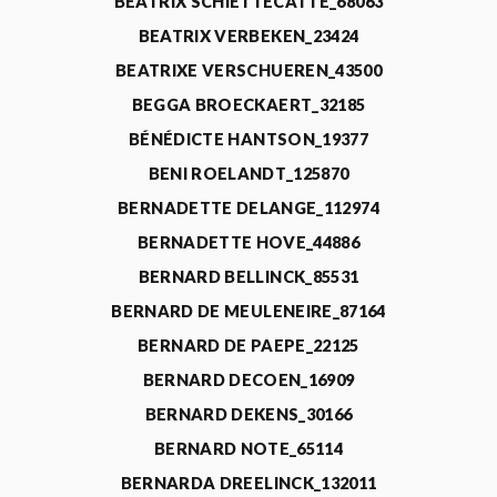
BEATRIX SCHIETTECATTE_68063
BEATRIX VERBEKEN_23424
BEATRIXE VERSCHUEREN_43500
BEGGA BROECKAERT_32185
BÉNÉDICTE HANTSON_19377
BENI ROELANDT_125870
BERNADETTE DELANGE_112974
BERNADETTE HOVE_44886
BERNARD BELLINCK_85531
BERNARD DE MEULENEIRE_87164
BERNARD DE PAEPE_22125
BERNARD DECOEN_16909
BERNARD DEKENS_30166
BERNARD NOTE_65114
BERNARDA DREELINCK_132011