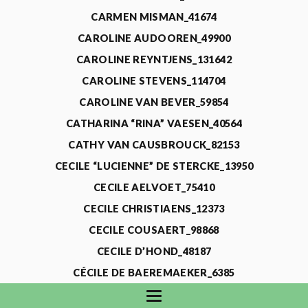
CARMEN MISMAN_41674
CAROLINE AUDOOREN_49900
CAROLINE REYNTJENS_131642
CAROLINE STEVENS_114704
CAROLINE VAN BEVER_59854
CATHARINA “RINA” VAESEN_40564
CATHY VAN CAUSBROUCK_82153
CECILE “LUCIENNE” DE STERCKE_13950
CECILE AELVOET_75410
CECILE CHRISTIAENS_12373
CECILE COUSAERT_98868
CECILE D’HOND_48187
CÉCILE DE BAEREMAEKER_6385
CECILE DE WAELE_4731