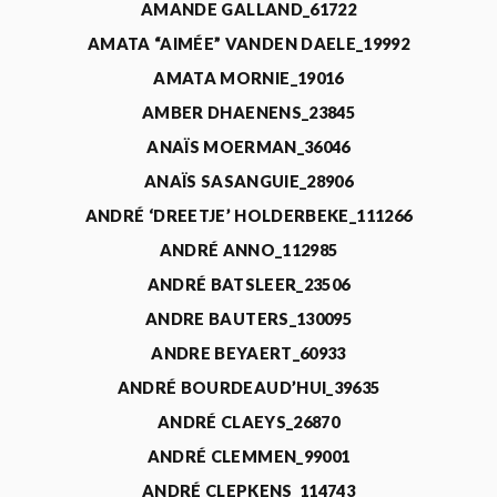
AMANDE GALLAND_61722
AMATA “AIMÉE” VANDEN DAELE_19992
AMATA MORNIE_19016
AMBER DHAENENS_23845
ANAÏS MOERMAN_36046
ANAÏS SASANGUIE_28906
ANDRÉ ‘DREETJE’ HOLDERBEKE_111266
ANDRÉ ANNO_112985
ANDRÉ BATSLEER_23506
ANDRE BAUTERS_130095
ANDRE BEYAERT_60933
ANDRÉ BOURDEAUD’HUI_39635
ANDRÉ CLAEYS_26870
ANDRÉ CLEMMEN_99001
ANDRÉ CLEPKENS_114743