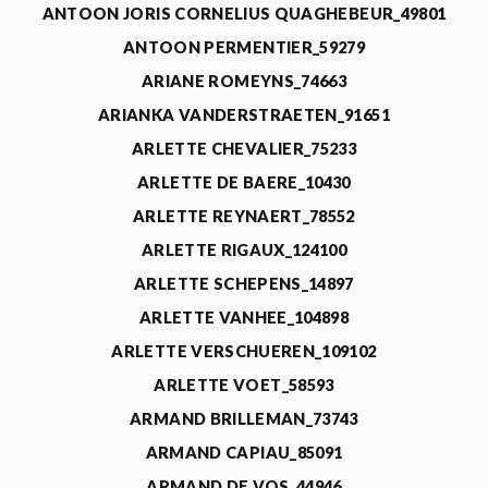
ANTOON JORIS CORNELIUS QUAGHEBEUR_49801
ANTOON PERMENTIER_59279
ARIANE ROMEYNS_74663
ARIANKA VANDERSTRAETEN_91651
ARLETTE CHEVALIER_75233
ARLETTE DE BAERE_10430
ARLETTE REYNAERT_78552
ARLETTE RIGAUX_124100
ARLETTE SCHEPENS_14897
ARLETTE VANHEE_104898
ARLETTE VERSCHUEREN_109102
ARLETTE VOET_58593
ARMAND BRILLEMAN_73743
ARMAND CAPIAU_85091
ARMAND DE VOS_44946