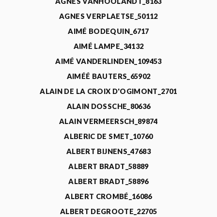
AGNÈS VANHOOLANDT_8163
AGNES VERPLAETSE_50112
AIMÉ BODEQUIN_6717
AIMÉ LAMPE_34132
AIMÉ VANDERLINDEN_109453
AIMÉÉ BAUTERS_65902
ALAIN DE LA CROIX D'OGIMONT_2701
ALAIN DOSSCHE_80636
ALAIN VERMEERSCH_89874
ALBERIC DE SMET_10760
ALBERT BIJNENS_47683
ALBERT BRADT_58889
ALBERT BRADT_58896
ALBERT CROMBÉ_16086
ALBERT DEGROOTE_22705