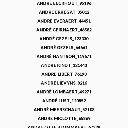
ANDRÉ EECKHOUT_95196
ANDRÉ ERREGAT_35012
ANDRÉ EVERAERT_44451
ANDRÉ GEIRNAERT_46582
ANDRÉ GEZELS_123330
ANDRÉ GEZELS_64661
ANDRÉ HANTSON_119671
ANDRÉ KINDT_121443
ANDRÉ LIBERT_76198
ANDRÉ LIEVYNS_8216
ANDRÉ LOMBAERT_49271
ANDRÉ LUST_120852
ANDRÉ MEERSCHAUT_52108
ANDRE MICLOTTE_65869
ANDRÉ OTTE BLOMMAERT_67328