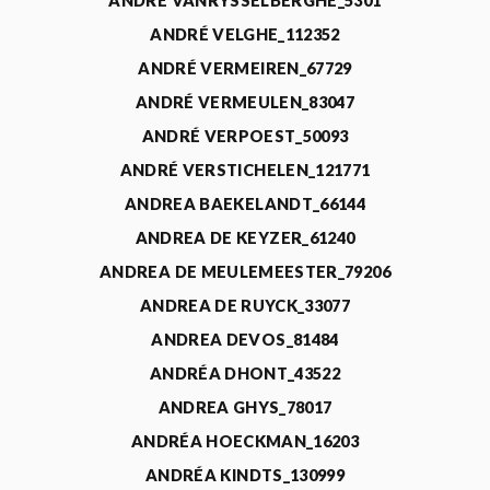
ANDRÉ VANRYSSELBERGHE_5301
ANDRÉ VELGHE_112352
ANDRÉ VERMEIREN_67729
ANDRÉ VERMEULEN_83047
ANDRÉ VERPOEST_50093
ANDRÉ VERSTICHELEN_121771
ANDREA BAEKELANDT_66144
ANDREA DE KEYZER_61240
ANDREA DE MEULEMEESTER_79206
ANDREA DE RUYCK_33077
ANDREA DEVOS_81484
ANDRÉA DHONT_43522
ANDREA GHYS_78017
ANDRÉA HOECKMAN_16203
ANDRÉA KINDTS_130999