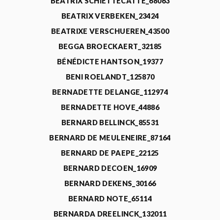
BEATRIX SCHIETTECATTE_68063
BEATRIX VERBEKEN_23424
BEATRIXE VERSCHUEREN_43500
BEGGA BROECKAERT_32185
BÉNÉDICTE HANTSON_19377
BENI ROELANDT_125870
BERNADETTE DELANGE_112974
BERNADETTE HOVE_44886
BERNARD BELLINCK_85531
BERNARD DE MEULENEIRE_87164
BERNARD DE PAEPE_22125
BERNARD DECOEN_16909
BERNARD DEKENS_30166
BERNARD NOTE_65114
BERNARDA DREELINCK_132011