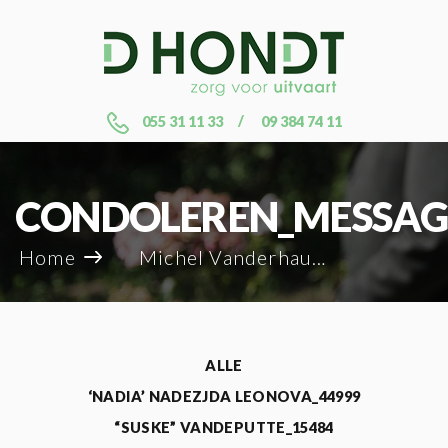
055 31 11 33
09 384 74 11
CONDOLEREN_MESSAG
Home
Michel Vanderhauwaert_108540
ALLE
‘NADIA’ NADEZJDA LEONOVA_44999
“SUSKE” VANDEPUTTE_15484