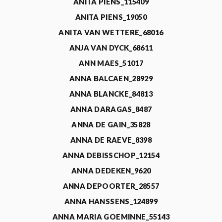
ANITA PIENS_115409
ANITA PIENS_19050
ANITA VAN WETTERE_68016
ANJA VAN DYCK_68611
ANN MAES_51017
ANNA BALCAEN_28929
ANNA BLANCKE_84813
ANNA DARAGAS_8487
ANNA DE GAIN_35828
ANNA DE RAEVE_8398
ANNA DEBISSCHOP_12154
ANNA DEDEKEN_9620
ANNA DEPOORTER_28557
ANNA HANSSENS_124899
ANNA MARIA GOEMINNE_55143