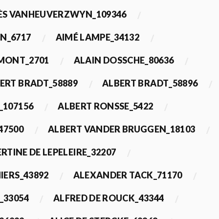
ÈS VANHEUVERZWYN_109346
N_6717
AIMÉ LAMPE_34132
IMONT_2701
ALAIN DOSSCHE_80636
ERT BRADT_58889
ALBERT BRADT_58896
_107156
ALBERT RONSSE_5422
47500
ALBERT VANDER BRUGGEN_18103
RTINE DE LEPELEIRE_32207
IERS_43892
ALEXANDER TACK_71170
_33054
ALFRED DE ROUCK_43344