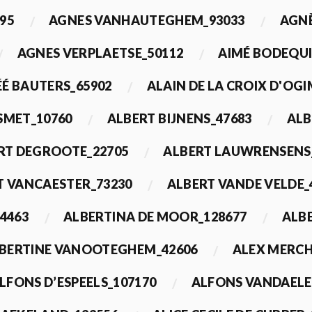
95
AGNES VANHAUTEGHEM_93033
AGN
AGNES VERPLAETSE_50112
AIMÉ BODEQUI
É BAUTERS_65902
ALAIN DE LA CROIX D'OG
 SMET_10760
ALBERT BIJNENS_47683
ALB
RT DEGROOTE_22705
ALBERT LAUWRENSENS
T VANCAESTER_73230
ALBERT VANDE VELDE_
4463
ALBERTINA DE MOOR_128677
ALBE
BERTINE VANOOTEGHEM_42606
ALEX MERCH
LFONS D’ESPEELS_107170
ALFONS VANDAELE