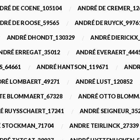
DRÉ DE COENE_105104
ANDRÉ DE CREMER_12
DRÉ DE ROOSE_59565
ANDRÉ DE RUYCK_9976
ANDRÉ DHONDT_130329
ANDRÉ DIERICKX
NDRÉ ERREGAT_35012
ANDRÉ EVERAERT_444
S_64661
ANDRÉ HANTSON_119671
ANDR
RÉ LOMBAERT_49271
ANDRÉ LUST_120852
TE BLOMMAERT_67328
ANDRÉ OTTO BLOMMA
É RUYSSCHAERT_17241
ANDRÉ SEIGNEUR_35
 STOCKMAN_71704
ANDRE TEIRLINCK_27339