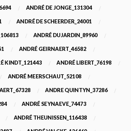
6694
ANDRÉ DE JONGE_131304
1
ANDRÉ DE SCHEERDER_24001
_106813
ANDRÉ DUJARDIN_89960
51
ANDRÉ GEIRNAERT_46582
É KINDT_121443
ANDRÉ LIBERT_76198
ANDRÉ MEERSCHAUT_52108
ERT_67328
ANDRE QUINTYN_37286
284
ANDRÉ SEYNAEVE_74473
ANDRÉ THEUNISSEN_116438