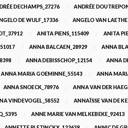
DRÉE DECHAMPS_27276
ANDRÉE DOUTREPON
NGELO DE WULF_17336
ANGELO VAN LAETHE
DT_37912
ANITA PIENS_115409
ANITA PI
51017
ANNA BALCAEN_28929
ANNA BLA
8398
ANNA DEBISSCHOP_12154
ANNA D
ANNA MARIA GOEMINNE_55143
ANNA MARI
ANNA SNOECK_78976
ANNA VAN DER HAEG
NA VINDEVOGEL_58552
ANNAÏSSE VAN DE K
Q_5395
ANNE MARIE VAN MELKEBEKE_92413
ANNETTE PLETINCKX_123628
ANNIC DE G