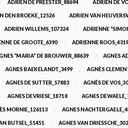
ADRIEN DE PREESTER_88694
ADRIEN DE V
N DEN BROEKE_12526
ADRIEN VAN HEUVERS
ADRIEN WILLEMS_107324
ADRIENNE “SIMO
ENNE DE GROOTE_6390
ADRIENNE ROOS_431
GNES “MARIA” DE BROUWER_88639
AGNES A
AGNES BAEKELANDT_3499
AGNÈS CLEMEN
AGNES DE SUTTER_57883
AGNÈS DE VOS_3
AGNES DEVRIESE_18718
AGNES DEWAELE_
ÈS MORNIE_126113
AGNES NACHTERGAELE_4
AN BUTSEL_51451
AGNES VAN DRIESSCHE_30