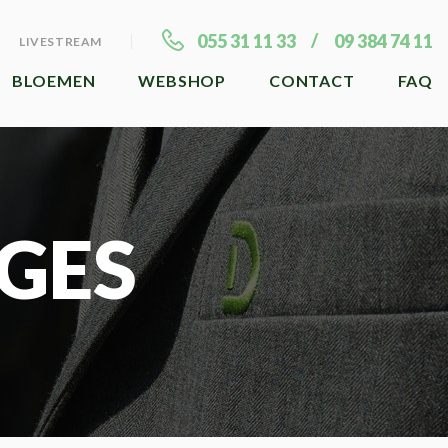
055 31 11 33
09 384 74 11
LIVESTREAM
BLOEMEN
WEBSHOP
CONTACT
FAQ
GES