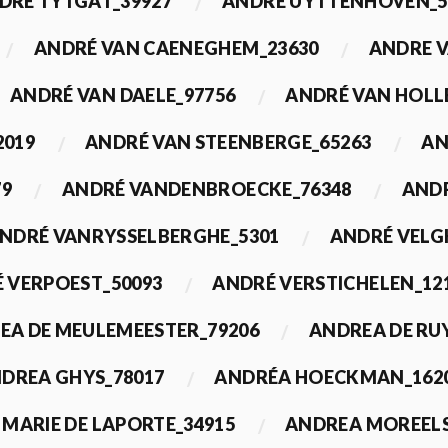
DRÉ TYTGAT_39927
ANDRÉ UYTTENHOVEN_5
ANDRÉ VAN CAENEGHEM_23630
ANDRE 
ANDRÉ VAN DAELE_97756
ANDRÉ VAN HOLL
2019
ANDRÉ VAN STEENBERGE_65263
AN
79
ANDRÉ VANDENBROECKE_76348
ANDR
NDRÉ VANRYSSELBERGHE_5301
ANDRÉ VELG
 VERPOEST_50093
ANDRÉ VERSTICHELEN_12
EA DE MEULEMEESTER_79206
ANDREA DE RU
DREA GHYS_78017
ANDRÉA HOECKMAN_162
MARIE DE LAPORTE_34915
ANDREA MOREELS