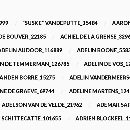
999
“SUSKE” VANDEPUTTE_15484
AARON
 DE BOUVER_22185
ACHIEL DE LA GRENSE_329
ADELIN AUDOOR_116889
ADELIN BOONE_558
IN DE TEMMERMAN_126785
ADELIN DE VOS_1
VANDEN BORRE_15275
ADELIN VANDERMEERS
NE DE GRAEVE_69744
ADELINE MARTENS_124
ADELSON VAN DE VELDE_21962
ADEMAR SAP
 SCHITTECATTE_101655
ADRIEN BLOCKEEL_1