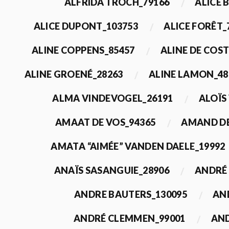
ALFRIDA TROCH_79166
ALICE 
ALICE DUPONT_103753
ALICE FORÊT_
ALINE COPPENS_85457
ALINE DE COST
ALINE GROENÉ_28263
ALINE LAMON_48
ALMA VINDEVOGEL_26191
ALOÏS
AMAAT DE VOS_94365
AMAND DE
AMATA “AIMÉE” VANDEN DAELE_19992
ANAÏS SASANGUIE_28906
ANDRÉ 
ANDRE BAUTERS_130095
AN
ANDRÉ CLEMMEN_99001
AND