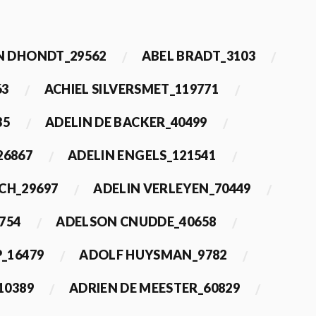
 DHONDT_29562
ABEL BRADT_3103
63
ACHIEL SILVERSMET_119771
35
ADELIN DE BACKER_40499
26867
ADELIN ENGELS_121541
CH_29697
ADELIN VERLEYEN_70449
754
ADELSON CNUDDE_40658
_16479
ADOLF HUYSMAN_9782
10389
ADRIEN DE MEESTER_60829