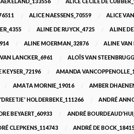
BAEKELAND_133556
ALICE CECILE DE CUBBER_
76511
ALICE NAESSENS_70559
ALICE VAN
ER_4355
ALINE DE RUYCK_4725
ALINE D
914
ALINE MOERMAN_32876
ALINE VAN
 VAN LANCKER_6961
ALOÏS VAN STEENBRUGG
 KEYSER_72196
AMANDA VANCOPPENOLLE_1
AMATA MORNIE_19016
AMBER DHAENEN
‘DREETJE’ HOLDERBEKE_111266
ANDRÉ ANNO
DRE BEYAERT_60933
ANDRÉ BOURDEAUD’HUI
RÉ CLEPKENS_114743
ANDRÉ DE BOCK_1841