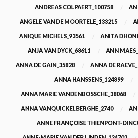
ANDREAS COLPAERT_100758
AN
ANGELE VAN DE MOORTELE_133215
A
ANIQUE MICHELS_93561
ANITA DHON
ANJA VAN DYCK_68611
ANN MAES_
ANNA DE GAIN_35828
ANNA DE RAEVE_
ANNA HANSSENS_124899
ANNA MARIE VANDENBOSSCHE_38068
ANNA VANQUICKELBERGHE_2740
AN
ANNE FRANÇOISE THIENPONT-DINC
ANNE-MARIE VAN DER LINDEN_124702