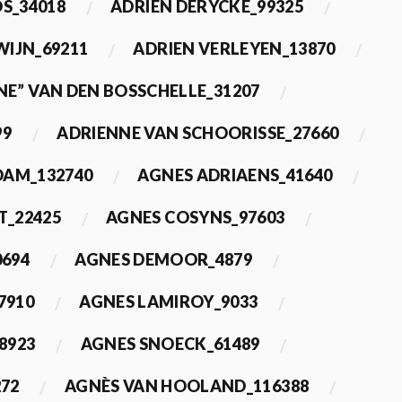
OS_34018
ADRIEN DERYCKE_99325
WIJN_69211
ADRIEN VERLEYEN_13870
NE” VAN DEN BOSSCHELLE_31207
99
ADRIENNE VAN SCHOORISSE_27660
DAM_132740
AGNES ADRIAENS_41640
T_22425
AGNES COSYNS_97603
0694
AGNES DEMOOR_4879
7910
AGNES LAMIROY_9033
8923
AGNES SNOECK_61489
272
AGNÈS VAN HOOLAND_116388