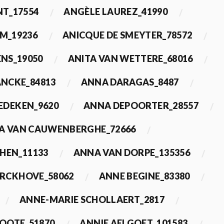
T_17554
ANGÈLE LAUREZ_41990
M_19236
ANICQUE DE SMEYTER_78572
ENS_19050
ANITA VAN WETTERE_68016
NCKE_84813
ANNA DARAGAS_8487
EDEKEN_9620
ANNA DEPOORTER_28557
A VAN CAUWENBERGHE_72666
HEN_11133
ANNA VAN DORPE_135356
ERCKHOVE_58062
ANNE BEGINE_83380
ANNE-MARIE SCHOLLAERT_2817
ROOTE_51870
ANNIE AELGOET_101583