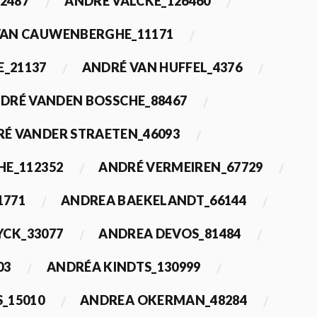
2487
ANDRÉ VALCKE_126460
VAN CAUWENBERGHE_11171
E_21137
ANDRÉ VAN HUFFEL_4376
DRÉ VANDEN BOSSCHE_88467
É VANDER STRAETEN_46093
HE_112352
ANDRÉ VERMEIREN_67729
1771
ANDREA BAEKELANDT_66144
YCK_33077
ANDREA DEVOS_81484
03
ANDRÉA KINDTS_130999
_15010
ANDREA OKERMAN_48284