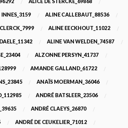
96292
ALICE DE STERCKE_69868
 INNES_3159
ALINE CALLEBAUT_88536
ECLERCK_7999
ALINE EECKHOUT_11022
 DAELE_11342
ALINE VAN WELDEN_74587
E_23404
ALZONNE PERSYN_41737
28999
AMANDE GALLAND_61722
S_23845
ANAÏS MOERMAN_36046
_112985
ANDRÉ BATSLEER_23506
_39635
ANDRÉ CLAEYS_26870
5
ANDRÉ DE CEUKELIER_71012