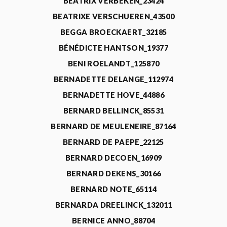
BEATRIX VERBEKEN_23424
BEATRIXE VERSCHUEREN_43500
BEGGA BROECKAERT_32185
BÉNÉDICTE HANTSON_19377
BENI ROELANDT_125870
BERNADETTE DELANGE_112974
BERNADETTE HOVE_44886
BERNARD BELLINCK_85531
BERNARD DE MEULENEIRE_87164
BERNARD DE PAEPE_22125
BERNARD DECOEN_16909
BERNARD DEKENS_30166
BERNARD NOTE_65114
BERNARDA DREELINCK_132011
BERNICE ANNO_88704