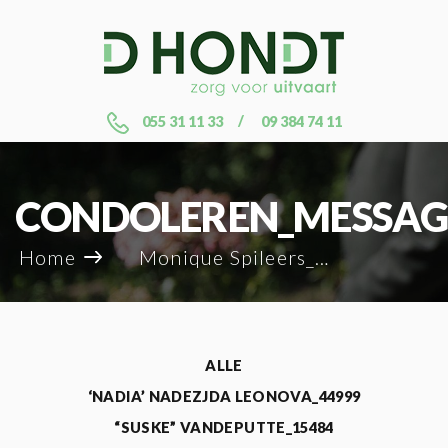
055 31 11 33
09 384 74 11
CONDOLEREN_MESSAG
Home
Monique Spileers_18130
ALLE
‘NADIA’ NADEZJDA LEONOVA_44999
“SUSKE” VANDEPUTTE_15484