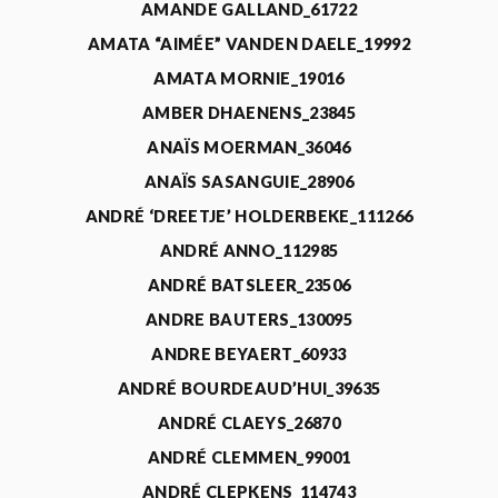
AMANDE GALLAND_61722
AMATA “AIMÉE” VANDEN DAELE_19992
AMATA MORNIE_19016
AMBER DHAENENS_23845
ANAÏS MOERMAN_36046
ANAÏS SASANGUIE_28906
ANDRÉ ‘DREETJE’ HOLDERBEKE_111266
ANDRÉ ANNO_112985
ANDRÉ BATSLEER_23506
ANDRE BAUTERS_130095
ANDRE BEYAERT_60933
ANDRÉ BOURDEAUD’HUI_39635
ANDRÉ CLAEYS_26870
ANDRÉ CLEMMEN_99001
ANDRÉ CLEPKENS_114743