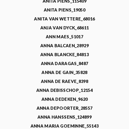
ANITA PIENS_115409
ANITA PIENS_19050
ANITA VAN WETTERE_68016
ANJA VAN DYCK_68611
ANN MAES_51017
ANNA BALCAEN_28929
ANNA BLANCKE_84813
ANNA DARAGAS_8487
ANNA DE GAIN_35828
ANNA DE RAEVE_8398
ANNA DEBISSCHOP_12154
ANNA DEDEKEN_9620
ANNA DEPOORTER_28557
ANNA HANSSENS_124899
ANNA MARIA GOEMINNE_55143