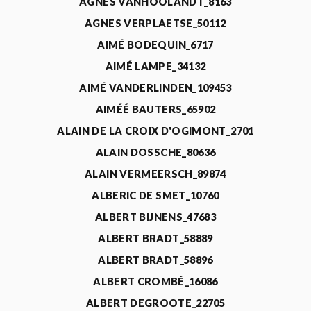
AGNÈS VANHOOLANDT_8163
AGNES VERPLAETSE_50112
AIMÉ BODEQUIN_6717
AIMÉ LAMPE_34132
AIMÉ VANDERLINDEN_109453
AIMÉÉ BAUTERS_65902
ALAIN DE LA CROIX D'OGIMONT_2701
ALAIN DOSSCHE_80636
ALAIN VERMEERSCH_89874
ALBERIC DE SMET_10760
ALBERT BIJNENS_47683
ALBERT BRADT_58889
ALBERT BRADT_58896
ALBERT CROMBÉ_16086
ALBERT DEGROOTE_22705