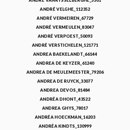
ANDRÉ VANRYSSELBERGHE_5301
ANDRÉ VELGHE_112352
ANDRÉ VERMEIREN_67729
ANDRÉ VERMEULEN_83047
ANDRÉ VERPOEST_50093
ANDRÉ VERSTICHELEN_121771
ANDREA BAEKELANDT_66144
ANDREA DE KEYZER_61240
ANDREA DE MEULEMEESTER_79206
ANDREA DE RUYCK_33077
ANDREA DEVOS_81484
ANDRÉA DHONT_43522
ANDREA GHYS_78017
ANDRÉA HOECKMAN_16203
ANDRÉA KINDTS_130999