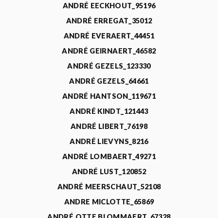
ANDRÉ EECKHOUT_95196
ANDRÉ ERREGAT_35012
ANDRÉ EVERAERT_44451
ANDRÉ GEIRNAERT_46582
ANDRÉ GEZELS_123330
ANDRÉ GEZELS_64661
ANDRÉ HANTSON_119671
ANDRÉ KINDT_121443
ANDRÉ LIBERT_76198
ANDRÉ LIEVYNS_8216
ANDRÉ LOMBAERT_49271
ANDRÉ LUST_120852
ANDRÉ MEERSCHAUT_52108
ANDRE MICLOTTE_65869
ANDRÉ OTTE BLOMMAERT_67328