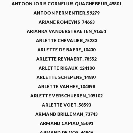
ANTOON JORIS CORNELIUS QUAGHEBEUR_49801
ANTOON PERMENTIER_59279
ARIANE ROMEYNS_74663
ARIANKA VANDERSTRAETEN_91651
ARLETTE CHEVALIER_75233
ARLETTE DE BAERE_10430
ARLETTE REYNAERT_78552
ARLETTE RIGAUX_124100
ARLETTE SCHEPENS_14897
ARLETTE VANHEE_104898
ARLETTE VERSCHUEREN_109102
ARLETTE VOET_58593
ARMAND BRILLEMAN_73743
ARMAND CAPIAU_85091
ARMAND DE VOS_44946