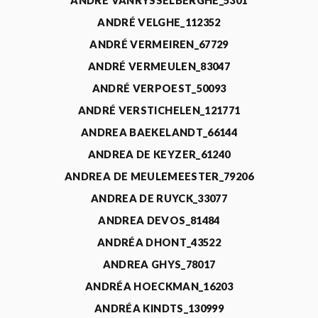
ANDRÉ VANRYSSELBERGHE_5301
ANDRÉ VELGHE_112352
ANDRÉ VERMEIREN_67729
ANDRÉ VERMEULEN_83047
ANDRÉ VERPOEST_50093
ANDRÉ VERSTICHELEN_121771
ANDREA BAEKELANDT_66144
ANDREA DE KEYZER_61240
ANDREA DE MEULEMEESTER_79206
ANDREA DE RUYCK_33077
ANDREA DEVOS_81484
ANDRÉA DHONT_43522
ANDREA GHYS_78017
ANDRÉA HOECKMAN_16203
ANDRÉA KINDTS_130999