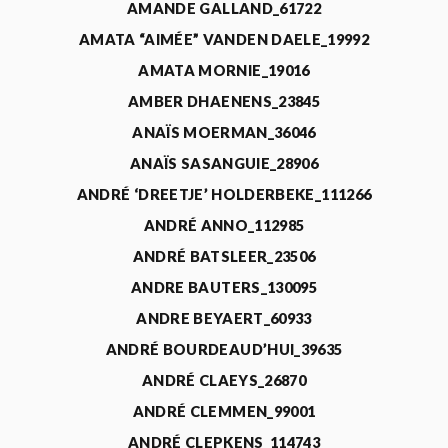
AMANDE GALLAND_61722
AMATA “AIMÉE” VANDEN DAELE_19992
AMATA MORNIE_19016
AMBER DHAENENS_23845
ANAÏS MOERMAN_36046
ANAÏS SASANGUIE_28906
ANDRÉ ‘DREETJE’ HOLDERBEKE_111266
ANDRÉ ANNO_112985
ANDRÉ BATSLEER_23506
ANDRE BAUTERS_130095
ANDRE BEYAERT_60933
ANDRÉ BOURDEAUD’HUI_39635
ANDRÉ CLAEYS_26870
ANDRÉ CLEMMEN_99001
ANDRÉ CLEPKENS_114743