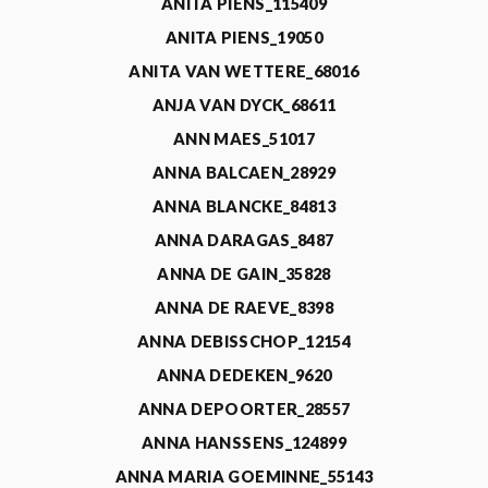
ANITA PIENS_115409
ANITA PIENS_19050
ANITA VAN WETTERE_68016
ANJA VAN DYCK_68611
ANN MAES_51017
ANNA BALCAEN_28929
ANNA BLANCKE_84813
ANNA DARAGAS_8487
ANNA DE GAIN_35828
ANNA DE RAEVE_8398
ANNA DEBISSCHOP_12154
ANNA DEDEKEN_9620
ANNA DEPOORTER_28557
ANNA HANSSENS_124899
ANNA MARIA GOEMINNE_55143