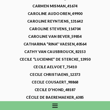
CARMEN MISMAN_41674
CAROLINE AUDOOREN_49900
CAROLINE REYNTJENS_131642
CAROLINE STEVENS_114704
CAROLINE VAN BEVER_59854
CATHARINA “RINA” VAESEN_40564
CATHY VAN CAUSBROUCK_82153
CECILE “LUCIENNE” DE STERCKE_13950
CECILE AELVOET_75410
CECILE CHRISTIAENS_12373
CECILE COUSAERT_98868
CECILE D’HOND_48187
CÉCILE DE BAEREMAEKER_6385
CECILE DE WAELE_4731