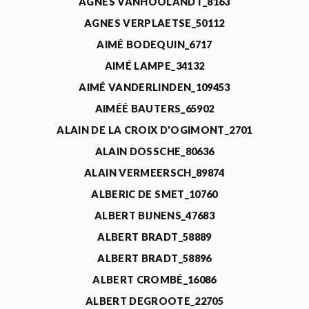
AGNÈS VANHOOLANDT_8163
AGNES VERPLAETSE_50112
AIMÉ BODEQUIN_6717
AIMÉ LAMPE_34132
AIMÉ VANDERLINDEN_109453
AIMÉÉ BAUTERS_65902
ALAIN DE LA CROIX D'OGIMONT_2701
ALAIN DOSSCHE_80636
ALAIN VERMEERSCH_89874
ALBERIC DE SMET_10760
ALBERT BIJNENS_47683
ALBERT BRADT_58889
ALBERT BRADT_58896
ALBERT CROMBÉ_16086
ALBERT DEGROOTE_22705