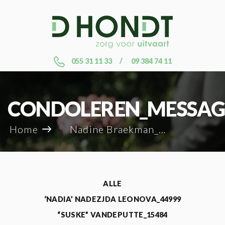
055 31 11 33
09 384 74 11
CONDOLEREN_MESSAG
Home
Nadine Braekman_126359
ALLE
‘NADIA’ NADEZJDA LEONOVA_44999
“SUSKE” VANDEPUTTE_15484