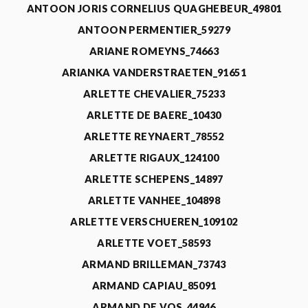
ANTOON JORIS CORNELIUS QUAGHEBEUR_49801
ANTOON PERMENTIER_59279
ARIANE ROMEYNS_74663
ARIANKA VANDERSTRAETEN_91651
ARLETTE CHEVALIER_75233
ARLETTE DE BAERE_10430
ARLETTE REYNAERT_78552
ARLETTE RIGAUX_124100
ARLETTE SCHEPENS_14897
ARLETTE VANHEE_104898
ARLETTE VERSCHUEREN_109102
ARLETTE VOET_58593
ARMAND BRILLEMAN_73743
ARMAND CAPIAU_85091
ARMAND DE VOS_44946