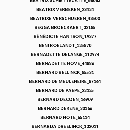
BEATRIX SCHIETTECATTE_68063
BEATRIX VERBEKEN_23424
BEATRIXE VERSCHUEREN_43500
BEGGA BROECKAERT_32185
BÉNÉDICTE HANTSON_19377
BENI ROELANDT_125870
BERNADETTE DELANGE_112974
BERNADETTE HOVE_44886
BERNARD BELLINCK_85531
BERNARD DE MEULENEIRE_87164
BERNARD DE PAEPE_22125
BERNARD DECOEN_16909
BERNARD DEKENS_30166
BERNARD NOTE_65114
BERNARDA DREELINCK_132011